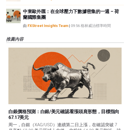
中東歐外匯：在全球壓力下數據密集的一週 – 荷
蘭國際集團
由
FXStreet Insights Team
|
09:56 格林威治標準時間
推薦內容
白銀價格預測：白銀/美元確認看漲頭肩形態，目標指向
67.17美元
周一，白銀（XAG/USD）連續第二日上漲，在確認突破 7 