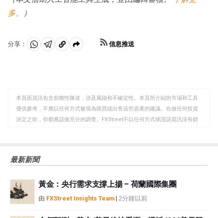
多。
）
信息推送
分享：
分
分
複
享
享
製
至
至
到
WhatsApp
Telegram
剪
本頁面資訊包含前瞻性陳述，涉及風險和不確定性。本頁所介紹的市場和工具
貼
僅供參考，不應以任何方式被視為購買或出售這些資產的建議。在做任何投資
板
決定之前，你都應該做充分的調查。FXStreet不以任何方式保證該資訊沒有錯
誤、錯誤或重大錯報。它也不保證這些資料是及時的。在公開市場投資涉及很
大的風險，包括損失全部或部分投資，以及精神上的痛苦。所有與投資有關的
風險、損失和成本，包括本金的全部損失，均由您負責。本文僅代表作者個人
最新新聞
觀點，並不代表FXStreet或其廣告商的官方政策或立場。作者不對本頁連結的
資訊負責。
黃金：央行需求支撐上揚 – 荷蘭國際集團
如果文章正文中沒有明確提到，在撰寫本文時，作者在本文中提到的任何股票
中都沒有頭寸，也沒有與文中提到的任何公司有業務關係。除了FXStreet，作
由
FXStreet Insights Team
|
2分鐘以前
者沒有收到撰寫這篇文章的報酬。
FXStreet和作者不提供個性化的建議。作者對該資訊的準確性、完整性或適用