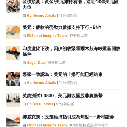
金價預測：黃金/美元維持看漲，逼近4380美元阻
性不作任何陳述。FXStreet和作者將不承擔任何錯誤，遺漏或任何損失，傷害
力位
或損害由此資訊及其顯示或使用引起的。錯誤和遺漏除外。本文作者和
由
Guillermo Alcala
|
13分鐘以前
FXStreet並非註冊投資顧問，本文內容無意提供任何投資建議。
美元：疲軟的勞動力數據支持下行 - BNY
由
FXStreet Insights Team
|
17分鐘以前
印度盧比下跌，因伊朗收緊霍爾木茲海峽重新開放
條件
由
Sagar Dua
|
19分鐘以前
專家一致認為：美元的上揚可能已經結束
由
Guillermo Alcala
|
21分鐘以前
英鎊測試1.3500，美元難以擺脫非農衝擊
由
Ghiles Guezout
|
57分鐘以前
挪威克朗：政策維持指引成為焦點——野村證券
由
FXStreet Insights Team
|
10:08 格林威治標準時間