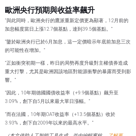
歐洲央行預期與收益率飆升
"與此同時，歐洲央行的鷹派重新定價更為顯著，12月前的
加息幅度當日上漲12.7個基點，達到39.5個基點。"
"鑒於歐洲央行已於6月加息，這一定價暗示年底前加息三次
的可能性在增加。"
"正如衝突初期一樣，昨日的局勢再度升級對主權債券造成
重大打擊，尤其是歐洲因該地區對能源衝擊的暴露而受到影
響。"
"因此，10年期德國國債收益率（+9.9個基點）飆升至
3.09%，創下自5月以來最大單日漲幅。"
"而在法國，10年期OAT收益率（+13.5個基點）收於
3.93%，創下自2009年以來的最高水平。"
（本文借助人工智能工具生成，並由編輯審核。
了解更