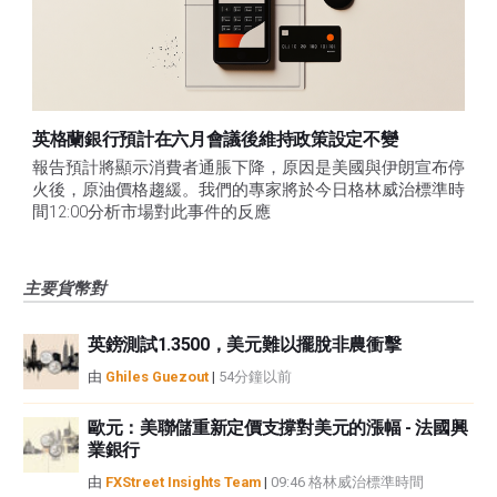
英格蘭銀行預計在六月會議後維持政策設定不變
報告預計將顯示消費者通脹下降，原因是美國與伊朗宣布停
火後，原油價格趨緩。我們的專家將於今日格林威治標準時
間12:00分析市場對此事件的反應
主要貨幣對
英鎊測試1.3500，美元難以擺脫非農衝擊
由
Ghiles Guezout
|
54分鐘以前
歐元：美聯儲重新定價支撐對美元的漲幅 - 法國興
業銀行
由
FXStreet Insights Team
|
09:46 格林威治標準時間