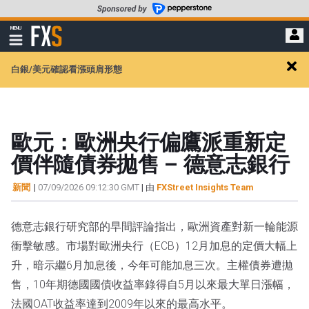
轉
至
FXStreet
MENU
主
顯
示
要
導
內
白銀/美元確認看漲頭肩形態
航
Clos
容
alert
歐元：歐洲央行偏鷹派重新定
價伴隨債券拋售 – 德意志銀行
新聞
|
07/09/2026 09:12:30 GMT
| 由
FXStreet Insights Team
德意志銀行研究部的早間評論指出，歐洲資產對新一輪能源
衝擊敏感。市場對歐洲央行（ECB）12月加息的定價大幅上
升，暗示繼6月加息後，今年可能加息三次。主權債券遭拋
售，10年期德國國債收益率錄得自5月以來最大單日漲幅，
法國OAT收益率達到2009年以來的最高水平。