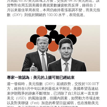
月高點 63.30 美元區域上方後，交投於 64.30 美元附近。該
貨幣對在周五因美國非農就業數據疲軟而反彈，錄得自 2 
月以來最佳單周表現，本周仍維持看漲基調不變，而美元指
數（DXY）則低於關鍵的 100.00 水平，表現低迷。
專家一致認為：美元的上揚可能已經結束
週一發稿時，美元指數（DXY）延續跌勢，交投於100.00下
方，維持在6月中旬以來的最低水平附近。美國希望迅速結
束伊朗戰爭的跡象不斷增加，已消除了自2月以來一直支撐
美元（USD）的風險溢價，但國內因素，如勞動力市場走軟
以及對美聯儲（Fed）加息的希望日益減弱，也在推動美元