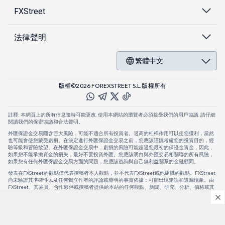
FXStreet
法律聲明
繁體中文
版權©2026 FOREXSTREET S.L.版權所有
註釋: 本網頁上的所有信息隨時可能更改. 使用本網站的瀏覽者必須接受我們的用戶協議. 請仔細
閱讀我們的保密協議和合法聲明。
外匯保證金交易隱含巨大風險，可能不適合所有投資者。過高的杠桿作用可以使您獲利，當然
也可能會使您蒙受虧損。在決定進行外匯保證金交易之前，您應該謹慎考慮您的投資目的，經
驗等級和冒險欲望。在外匯保證金交易中，虧損的風險可能超過您最初的保證金資金，因此，
如果您不能承擔資金的損失，最好不要投資外匯。您應該明白與外匯交易相關聯的所有風險，
如果您有任何外匯保證金交易方面的問題，您應該咨詢與自己無利益關系的金融顧問。
發表在FXStreet的觀點僅代表撰稿者本人觀點，並不代表FXStreet或他組織的觀點。FXStreet
尚未驗證其準確性以及任何獨立作者的評論或聲明的事實依據：可能出現錯誤和遺漏現象。由
FXStreet、其雇員、合作夥伴或撰稿者提供給本站的任何觀點、新聞、研究、分析、價格或其
他信息，僅作為壹般的市場評論，並不構成投資建議。FXStreet將不會承擔任何損失或損害的
賠償責任，包括但不限於因直接或間接使用或依賴這些信息而可能產生的任何利潤損失。