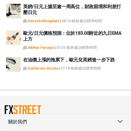
英鎊/日元上揚至逾一周高位，財政困境和利差打
壓日元
由
Haresh Menghani
|
08:10 格林威治標準時間
歐元/日元價格預測：位於183.00附近的九日EMA
上方
由
Akhtar Faruqui
|
07:33 格林威治標準時間
在油價上漲的拖累下，歐元兌英鎊進一步下跌
由
Guillermo Alcala
|
07:14 格林威治標準時間
關於我們