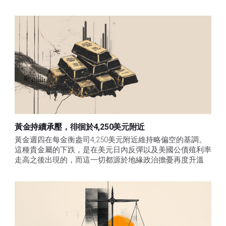
黃金持續承壓，徘徊於4,250美元附近
黃金週四在每金衡盎司4,250美元附近維持略偏空的基調。
這種貴金屬的下跌，是在美元日內反彈以及美國公債殖利率
走高之後出現的，而這一切都源於地緣政治擔憂再度升溫