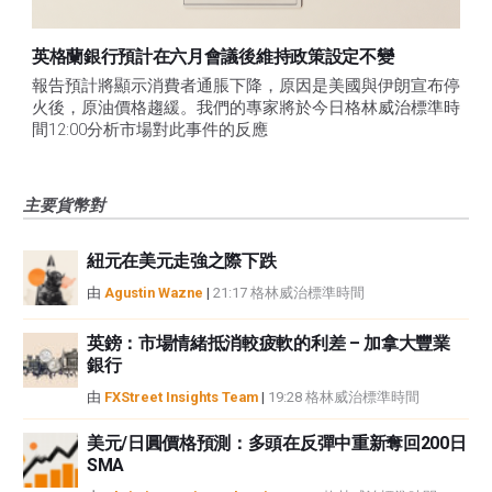
英格蘭銀行預計在六月會議後維持政策設定不變
報告預計將顯示消費者通脹下降，原因是美國與伊朗宣布停
火後，原油價格趨緩。我們的專家將於今日格林威治標準時
間12:00分析市場對此事件的反應
主要貨幣對
紐元在美元走強之際下跌
由
Agustin Wazne
|
21:17 格林威治標準時間
英鎊：市場情緒抵消較疲軟的利差 – 加拿大豐業
銀行
由
FXStreet Insights Team
|
19:28 格林威治標準時間
美元/日圓價格預測：多頭在反彈中重新奪回200日
SMA