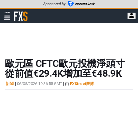
轉
至
FXStreet
MENU
主
顯
示
要
導
內
航
容
歐元區 CFTC歐元投機淨頭寸
從前值€29.4K增加至€48.9K
新聞
|
06/05/2026 19:36:55 GMT
| 由
FXStreet團隊