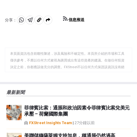
信息推送
分享：
分
分
複
享
享
製
至
至
到
WhatsApp
Telegram
剪
本頁面資訊包含前瞻性陳述，涉及風險和不確定性。本頁所介紹的市場和工具
貼
僅供參考，不應以任何方式被視為購買或出售這些資產的建議。在做任何投資
板
決定之前，你都應該做充分的調查。FXStreet不以任何方式保證該資訊沒有錯
誤、錯誤或重大錯報。它也不保證這些資料是及時的。在公開市場投資涉及很
大的風險，包括損失全部或部分投資，以及精神上的痛苦。所有與投資有關的
風險、損失和成本，包括本金的全部損失，均由您負責。本文僅代表作者個人
最新新聞
觀點，並不代表FXStreet或其廣告商的官方政策或立場。作者不對本頁連結的
資訊負責。
菲律賓比索：通脹和政治因素令菲律賓比索兌美元
如果文章正文中沒有明確提到，在撰寫本文時，作者在本文中提到的任何股票
承壓 – 荷蘭國際集團
中都沒有頭寸，也沒有與文中提到的任何公司有業務關係。除了FXStreet，作
者沒有收到撰寫這篇文章的報酬。
由
FXStreet Insights Team
|
27分鐘以前
FXStreet和作者不提供個性化的建議。作者對該資訊的準確性、完整性或適用
性不作任何陳述。FXStreet和作者將不承擔任何錯誤，遺漏或任何損失，傷害
美聯儲穆薩萊姆支持加息，稱通脹仍然過高