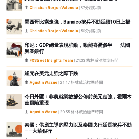
或損害由此資訊及其顯示或使用引起的。錯誤和遺漏除外。本文作者和
由
Christian Borjon Valencia
|
37分鐘以前
FXStreet並非註冊投資顧問，本文內容無意提供任何投資建議。
墨西哥比索走強，Banxico按兵不動延續10日上揚
由
Christian Borjon Valencia
|
50分鐘以前
印尼：GDP總量表現強勁，動能喜憂參半——法國
興業銀行
由
FXStreet Insights Team
|
21:33 格林威治標準時間
紐元在美元走強之際下跌
由
Agustin Wazne
|
21:17 格林威治標準時間
今日外匯：非農就業數據公佈前美元走強，霍爾木
茲風險重現
由
Agustin Wazne
|
20:55 格林威治標準時間
泰國：供應主導的壓力以及泰國央行延長按兵不動
——大華銀行