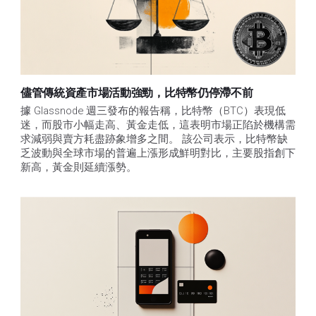
儘管傳統資產市場活動強勁，比特幣仍停滯不前
據 Glassnode 週三發布的報告稱，比特幣（BTC）表現低
迷，而股市小幅走高、黃金走低，這表明市場正陷於機構需
求減弱與賣方耗盡跡象增多之間。 該公司表示，比特幣缺
乏波動與全球市場的普遍上漲形成鮮明對比，主要股指創下
新高，黃金則延續漲勢。