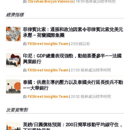
由
Christian Borjon Valencia
|
18:59 格林威治標準時間
經濟指標
菲律賓比索：通脹和政治因素令菲律賓比索兌美元
承壓 – 荷蘭國際集團
由
FXStreet Insights Team
|
25分鐘以前
印尼：GDP總量表現強勁，動能喜憂參半——法國
興業銀行
由
FXStreet Insights Team
|
21:33 格林威治標準時間
泰國：供應主導的壓力以及泰國央行延長按兵不動
——大華銀行
由
FXStreet Insights Team
|
20:52 格林威治標準時間
次要貨幣對
英鎊/日圓價格預測：200日簡單移動平均線守住，