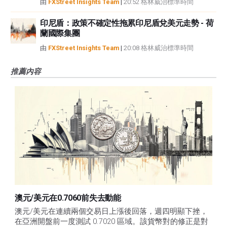
由
FXStreet Insights Team
|
20:52 格林威治標準時間
印尼盾：政策不確定性拖累印尼盾兌美元走勢 - 荷
蘭國際集團
由
FXStreet Insights Team
|
20:08 格林威治標準時間
推薦內容
澳元/美元在0.7060前失去動能
澳元/美元在連續兩個交易日上漲後回落，週四明顯下挫，
在亞洲開盤前一度測試 0.7020 區域。該貨幣對的修正是對