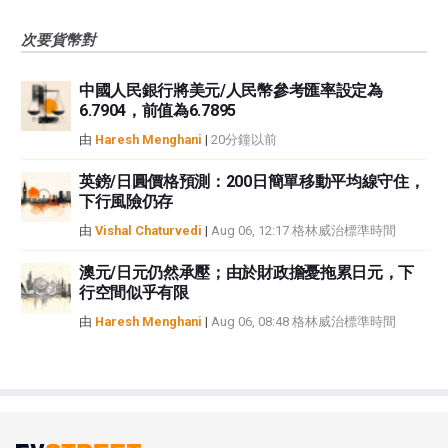
次要貨幣對
中國人民銀行將美元/人民幣參考匯率設定為
6.7904，前值為6.7895
由
Haresh Menghani
|
20分鐘以前
英鎊/日圓價格預測：200日簡單移動平均線守住，
下行風險仍存
由
Vishal Chaturvedi
|
Aug 06, 12:17 格林威治標準時間
澳元/日元仍然承壓；由於財政擔憂拖累日元，下
行空間似乎有限
由
Haresh Menghani
|
Aug 06, 08:48 格林威治標準時間