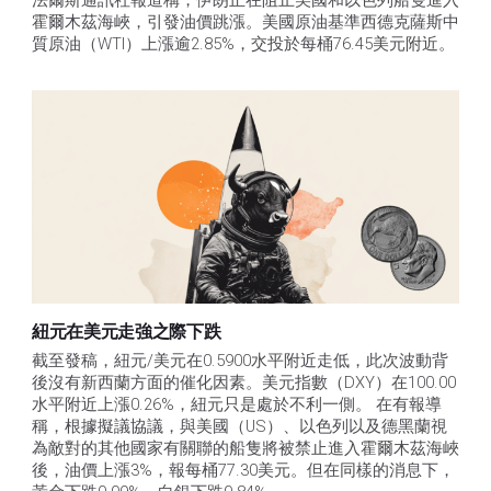
法爾斯通訊社報道稱，伊朗正在阻止美國和以色列船隻進入
霍爾木茲海峽，引發油價跳漲。美國原油基準西德克薩斯中
質原油（WTI）上漲逾2.85%，交投於每桶76.45美元附近。
紐元在美元走強之際下跌
截至發稿，紐元/美元在0.5900水平附近走低，此次波動背
後沒有新西蘭方面的催化因素。美元指數（DXY）在100.00
水平附近上漲0.26%，紐元只是處於不利一側。 在有報導
稱，根據擬議協議，與美國（US）、以色列以及德黑蘭視
為敵對的其他國家有關聯的船隻將被禁止進入霍爾木茲海峽
後，油價上漲3%，報每桶77.30美元。但在同樣的消息下，