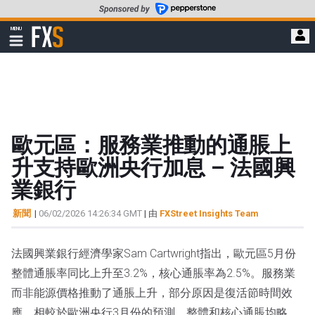
轉
至
FXStreet
MENU
主
顯
示
要
導
內
航
容
歐元區：服務業推動的通脹上
升支持歐洲央行加息 – 法國興
業銀行
新聞
|
06/02/2026 14:26:34 GMT
| 由
FXStreet Insights Team
法國興業銀行經濟學家Sam Cartwright指出，歐元區5月份
整體通脹率同比上升至3.2%，核心通脹率為2.5%。服務業
而非能源價格推動了通脹上升，部分原因是復活節時間效
應。相較於歐洲央行3月份的預測，整體和核心通脹均略