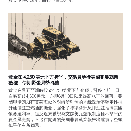
黃金下跌0.09%，白銀下跌0.84%。
黃金在 4,250 美元下方持平，交易員等待美國非農就業
數據，伊朗緊張局勢持續
黃金在週五亞洲時段於4,250美元下方企穩，暫停了前一日
自略高於4,300美元、亦即6月18日以來最高水平的回落。美
國與伊朗就荷莫茲海峽的對峙所引發的地緣政治不確定性推
升油價並重燃通膨擔憂，強化了聯準會升息押注並推高美國
債券殖利率。這反過來被視為支撐美元並限制這種不孳息的
貴金屬走勢，不過在關鍵的美國非農就業報告出爐前，空頭
似乎仍有所顧忌。