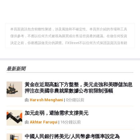
享
享
製
至
至
到
WhatsApp
Telegram
剪
本頁面資訊包含前瞻性陳述，涉及風險和不確定性。本頁所介紹的市場和工具
貼
僅供參考，不應以任何方式被視為購買或出售這些資產的建議。在做任何投資
板
決定之前，你都應該做充分的調查。FXStreet不以任何方式保證該資訊沒有錯
誤、錯誤或重大錯報。它也不保證這些資料是及時的。在公開市場投資涉及很
大的風險，包括損失全部或部分投資，以及精神上的痛苦。所有與投資有關的
風險、損失和成本，包括本金的全部損失，均由您負責。本文僅代表作者個人
最新新聞
觀點，並不代表FXStreet或其廣告商的官方政策或立場。作者不對本頁連結的
資訊負責。
黃金在近期高點下方盤整，美元走強和美聯儲加息
如果文章正文中沒有明確提到，在撰寫本文時，作者在本文中提到的任何股票
押注在美國非農就業數據公布前限制漲幅
中都沒有頭寸，也沒有與文中提到的任何公司有業務關係。除了FXStreet，作
者沒有收到撰寫這篇文章的報酬。
由
Haresh Menghani
|
0分鐘以前
FXStreet和作者不提供個性化的建議。作者對該資訊的準確性、完整性或適用
性不作任何陳述。FXStreet和作者將不承擔任何錯誤，遺漏或任何損失，傷害
加元走弱，避險需求支撐美元
或損害由此資訊及其顯示或使用引起的。錯誤和遺漏除外。本文作者和
由
Akhtar Faruqui
|
16分鐘以前
FXStreet並非註冊投資顧問，本文內容無意提供任何投資建議。
中國人民銀行將美元/人民幣參考匯率設定為