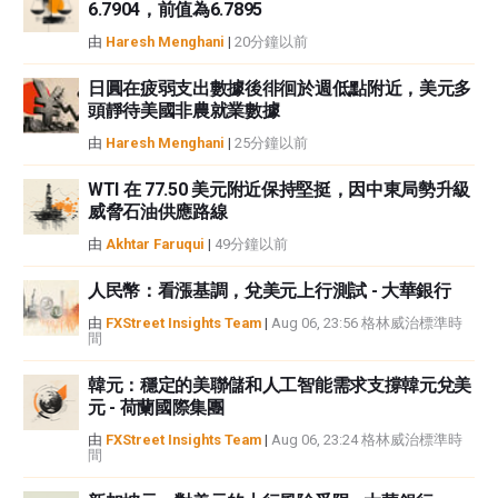
6.7904，前值為6.7895
由
Haresh Menghani
|
20分鐘以前
日圓在疲弱支出數據後徘徊於週低點附近，美元多
頭靜待美國非農就業數據
由
Haresh Menghani
|
25分鐘以前
WTI 在 77.50 美元附近保持堅挺，因中東局勢升級
威脅石油供應路線
由
Akhtar Faruqui
|
49分鐘以前
人民幣：看漲基調，兌美元上行測試 - 大華銀行
由
FXStreet Insights Team
|
Aug 06, 23:56 格林威治標準時
間
韓元：穩定的美聯儲和人工智能需求支撐韓元兌美
元 - 荷蘭國際集團
由
FXStreet Insights Team
|
Aug 06, 23:24 格林威治標準時
間