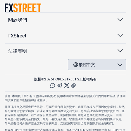
關於我們
FXStreet
法律聲明
繁體中文
版權©2026 FOREXSTREET S.L.版權所有
註釋: 本網頁上的所有信息隨時可能更改. 使用本網站的瀏覽者必須接受我們的用戶協議. 請仔細
閱讀我們的保密協議和合法聲明。
外匯保證金交易隱含巨大風險，可能不適合所有投資者。過高的杠桿作用可以使您獲利，當然
也可能會使您蒙受虧損。在決定進行外匯保證金交易之前，您應該謹慎考慮您的投資目的，經
驗等級和冒險欲望。在外匯保證金交易中，虧損的風險可能超過您最初的保證金資金，因此，
如果您不能承擔資金的損失，最好不要投資外匯。您應該明白與外匯交易相關聯的所有風險，
如果您有任何外匯保證金交易方面的問題，您應該咨詢與自己無利益關系的金融顧問。
發表在FXStreet的觀點僅代表撰稿者本人觀點，並不代表FXStreet或他組織的觀點。FXStreet