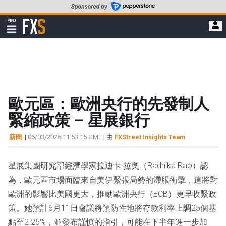
轉
至
FXStreet
MENU
主
顯
示
要
導
內
航
容
歐元區：歐洲央行的先發制人
緊縮政策 – 星展銀行
新聞
|
06/03/2026 11:53:15 GMT
| 由
FXStreet Insights Team
星展集團研究部經濟學家拉迪卡·拉奧（Radhika Rao）認
為，歐元區市場面臨來自美伊緊張局勢的滯脹衝擊，這將對
歐洲的影響比美國更大，推動歐洲央行（ECB）更早收緊政
策。她預計6月11日會議將預防性地將存款利率上調25個基
點至2.25%，並發布謹慎的指引，可能在下半年進一步加