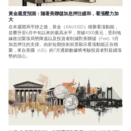
黃金週度預測：隨著美聯儲加息押注緩和，看漲壓力加
大
在本週開局平靜之後，黃金（XAU/USD）積聚看漲動能，
並攀升至6月中旬以來的最高水平，突破4300美元，受到地
緣政治緊張局勢降溫以及投資者削減對美聯儲（Fed）9月
加息押注的支撐。由於短期技術前景顯示看漲動能正在積
聚，來自美國（US）的7月通膨數據將考驗投資者對延續漲
勢的信心。 