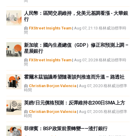
間
者沒有收到撰寫這篇文章的報酬。
FXStreet和作者不提供個性化的建議。作者對該資訊的準確性、完整性或適用
人民幣：區間交易維持，兌美元基調看漲 - 大華銀
性不作任何陳述。FXStreet和作者將不承擔任何錯誤，遺漏或任何損失，傷害
行
或損害由此資訊及其顯示或使用引起的。錯誤和遺漏除外。本文作者和
FXStreet並非註冊投資顧問，本文內容無意提供任何投資建議。
由
FXStreet Insights Team
|
Aug 07, 21:13 格林威治標準時
間
新加坡：國內生產總值（GDP）修正和預測上調 –
星展銀行
由
FXStreet Insights Team
|
Aug 07, 20:28 格林威治標準時
間
霍爾木茲協議希望隨著談判推進而升溫 – 路透社
由
Christian Borjon Valencia
|
Aug 07, 20:20 格林威治標準
時間
英鎊/日元價格預測：反彈維持在200日SMA上方
由
Christian Borjon Valencia
|
Aug 07, 20:05 格林威治標準
時間
菲律賓：BSP政策前景轉變——渣打銀行