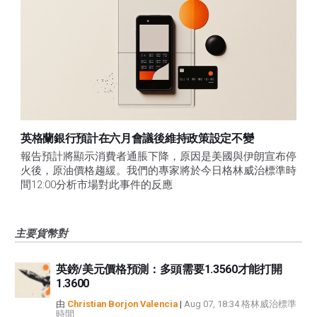
英格蘭銀行預計在六月會議後維持政策設定不變
報告預計將顯示消費者通脹下降，原因是美國與伊朗宣布停
火後，原油價格趨緩。我們的專家將於今日格林威治標準時
間12:00分析市場對此事件的反應
主要貨幣對
英鎊/美元價格預測：多頭需要1.3560才能打開
1.3600
由
Christian Borjon Valencia
|
Aug 07, 18:34 格林威治標準
時間