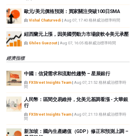
歐元/美元價格預測：買家關注突破100日SMA
由
Vishal Chaturvedi
|
Aug 07, 17:40 格林威治標準時間
紐西蘭元上漲，因美國勞動力市場疲軟令美元承壓
由
Ghiles Guezout
|
Aug 07, 16:05 格林威治標準時間
經濟指標
中國：信貸需求和流動性趨勢 – 星展銀行
由
FXStreet Insights Team
|
Aug 07, 21:52 格林威治標準時
間
人民幣：區間交易維持，兌美元基調看漲 - 大華銀
行
由
FXStreet Insights Team
|
Aug 07, 21:13 格林威治標準時
間
新加坡：國內生產總值（GDP）修正和預測上調 –