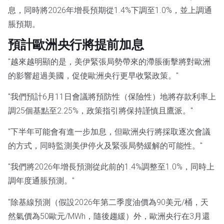
息，同時將2026年增長預期從1.4%下調至1.0%，並上調通
脹預期。
預計歐洲央行將提前加息
"越來越明顯的是，美伊緊張局勢帶來的滯脹衝擊將對歐洲
的影響超過美國，促使歐洲央行更早收緊政策。"
"我們預計6月11日會議將預防性（保險性）地將存款利率上
調25個基點至2.25%，政策指引將保持謹慎且鷹派。"
"下半年可能會有進一步加息，但歐洲央行將採取逐次會議
的方式，同時監測美伊停火及緊張局勢緩解的可能性。"
"我們將2026年增長預測從此前的1.4%調整至1.0%，同時上
調年度通脹預測。"
"除基線預測（假設2026年第二季度油價為90美元/桶，天
然氣價為50歐元/MWh，隨後趨緩）外，歐洲央行在3月還