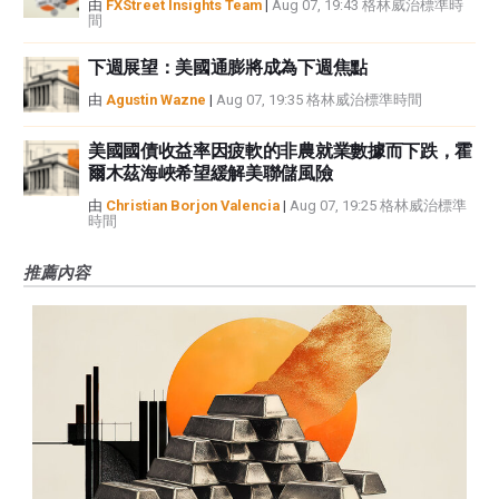
由
FXStreet Insights Team
|
Aug 07, 19:43 格林威治標準時
間
下週展望：美國通膨將成為下週焦點
由
Agustin Wazne
|
Aug 07, 19:35 格林威治標準時間
美國國債收益率因疲軟的非農就業數據而下跌，霍
爾木茲海峽希望緩解美聯儲風險
由
Christian Borjon Valencia
|
Aug 07, 19:25 格林威治標準
時間
推薦內容