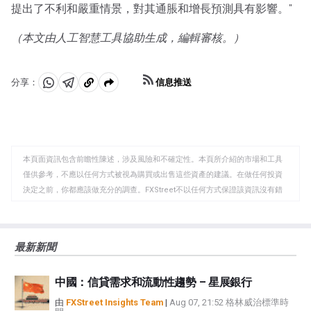
提出了不利和嚴重情景，對其通脹和增長預測具有影響。"
（本文由人工智慧工具協助生成，編輯審核。）
信息推送
分享：
分
分
複
享
享
製
至
至
到
WhatsApp
Telegram
剪
本頁面資訊包含前瞻性陳述，涉及風險和不確定性。本頁所介紹的市場和工具
貼
僅供參考，不應以任何方式被視為購買或出售這些資產的建議。在做任何投資
板
決定之前，你都應該做充分的調查。FXStreet不以任何方式保證該資訊沒有錯
誤、錯誤或重大錯報。它也不保證這些資料是及時的。在公開市場投資涉及很
大的風險，包括損失全部或部分投資，以及精神上的痛苦。所有與投資有關的
風險、損失和成本，包括本金的全部損失，均由您負責。本文僅代表作者個人
最新新聞
觀點，並不代表FXStreet或其廣告商的官方政策或立場。作者不對本頁連結的
資訊負責。
中國：信貸需求和流動性趨勢 – 星展銀行
如果文章正文中沒有明確提到，在撰寫本文時，作者在本文中提到的任何股票
中都沒有頭寸，也沒有與文中提到的任何公司有業務關係。除了FXStreet，作
由
FXStreet Insights Team
|
Aug 07, 21:52 格林威治標準時