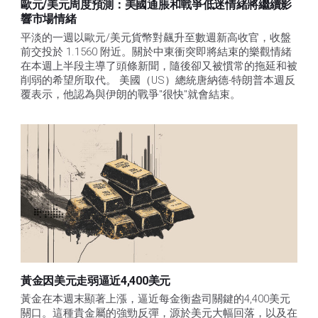
歐元/美元周度預測：美國通脹和戰爭低迷情緒將繼續影
響市場情緒
平淡的一週以歐元/美元貨幣對飆升至數週新高收官，收盤
前交投於 1.1560 附近。關於中東衝突即將結束的樂觀情緒
在本週上半段主導了頭條新聞，隨後卻又被慣常的拖延和被
削弱的希望所取代。 美國（US）總統唐納德-特朗普本週反
覆表示，他認為與伊朗的戰爭"很快"就會結束。
黃金因美元走弱逼近4,400美元
黃金在本週末顯著上漲，逼近每金衡盎司關鍵的4,400美元
關口。這種貴金屬的強勁反彈，源於美元大幅回落，以及在