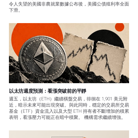
令人失望的美國非農就業數據公布後，美國公債殖利率全面
下滑。
以太坊週度預測：看漲突破前的平靜
週五，以太坊（ETH）繼續橫盤交易，徘徊在 1,901 美元附
近，暗示未來可能出現突破。與此同時，穩定的交易所交易
基金（ETF）資金流入以及大型 ETH 持有者不斷增加的積累
表明，看漲壓力可能正在暗中積聚。 機構需求繼續增強。