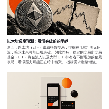
以太坊週度預測：看漲突破前的平靜
週五，以太坊（ETH）繼續橫盤交易，徘徊在 1,901 美元附
近，暗示未來可能出現突破。與此同時，穩定的交易所交易
基金（ETF）資金流入以及大型 ETH 持有者不斷增加的積累
表明，看漲壓力可能正在暗中積聚。 機構需求繼續增強。