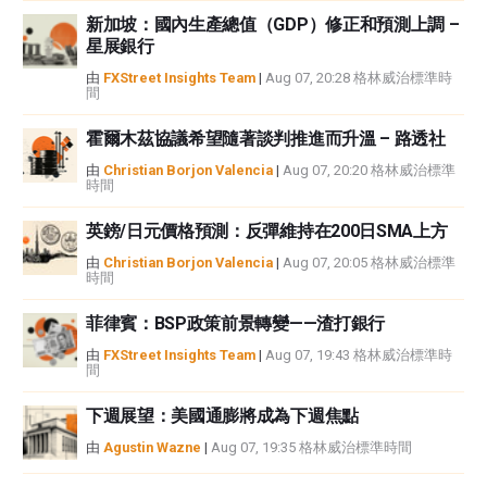
新加坡：國內生產總值（GDP）修正和預測上調 –
星展銀行
由
FXStreet Insights Team
|
Aug 07, 20:28 格林威治標準時
間
霍爾木茲協議希望隨著談判推進而升溫 – 路透社
由
Christian Borjon Valencia
|
Aug 07, 20:20 格林威治標準
時間
英鎊/日元價格預測：反彈維持在200日SMA上方
由
Christian Borjon Valencia
|
Aug 07, 20:05 格林威治標準
時間
菲律賓：BSP政策前景轉變——渣打銀行
由
FXStreet Insights Team
|
Aug 07, 19:43 格林威治標準時
間
下週展望：美國通膨將成為下週焦點
由
Agustin Wazne
|
Aug 07, 19:35 格林威治標準時間