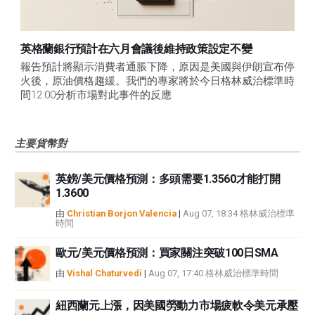
英格蘭銀行預計在六月會議後維持政策設定不變
報告預計將顯示消費者通脹下降，原因是美國與伊朗宣布停
火後，原油價格趨緩。我們的專家將於今日格林威治標準時
間12:00分析市場對此事件的反應
主要貨幣對
英鎊/美元價格預測：多頭需要1.3560才能打開
1.3600
由
Christian Borjon Valencia
|
Aug 07, 18:34 格林威治標準
時間
歐元/美元價格預測：買家關注突破100日SMA
由
Vishal Chaturvedi
|
Aug 07, 17:40 格林威治標準時間
紐西蘭元上漲，因美國勞動力市場疲軟令美元承壓