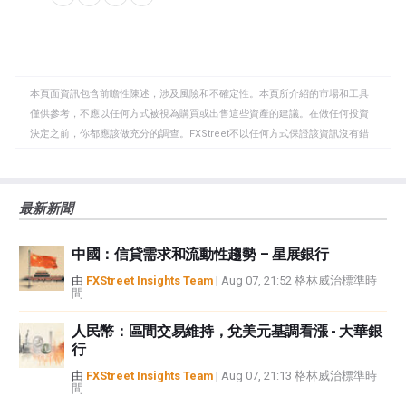
分
分
複
享
享
製
至
至
到
WhatsApp
Telegram
剪
本頁面資訊包含前瞻性陳述，涉及風險和不確定性。本頁所介紹的市場和工具
貼
僅供參考，不應以任何方式被視為購買或出售這些資產的建議。在做任何投資
板
決定之前，你都應該做充分的調查。FXStreet不以任何方式保證該資訊沒有錯
誤、錯誤或重大錯報。它也不保證這些資料是及時的。在公開市場投資涉及很
大的風險，包括損失全部或部分投資，以及精神上的痛苦。所有與投資有關的
風險、損失和成本，包括本金的全部損失，均由您負責。本文僅代表作者個人
最新新聞
觀點，並不代表FXStreet或其廣告商的官方政策或立場。作者不對本頁連結的
資訊負責。
中國：信貸需求和流動性趨勢 – 星展銀行
如果文章正文中沒有明確提到，在撰寫本文時，作者在本文中提到的任何股票
中都沒有頭寸，也沒有與文中提到的任何公司有業務關係。除了FXStreet，作
由
FXStreet Insights Team
|
Aug 07, 21:52 格林威治標準時
間
者沒有收到撰寫這篇文章的報酬。
FXStreet和作者不提供個性化的建議。作者對該資訊的準確性、完整性或適用
人民幣：區間交易維持，兌美元基調看漲 - 大華銀
性不作任何陳述。FXStreet和作者將不承擔任何錯誤，遺漏或任何損失，傷害
行
或損害由此資訊及其顯示或使用引起的。錯誤和遺漏除外。本文作者和
FXStreet並非註冊投資顧問，本文內容無意提供任何投資建議。
由
FXStreet Insights Team
|
Aug 07, 21:13 格林威治標準時
間