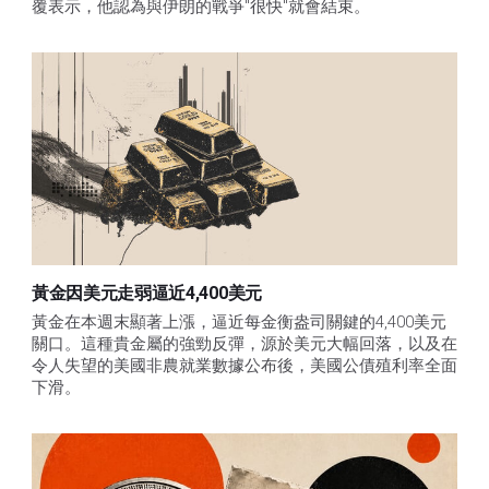
覆表示，他認為與伊朗的戰爭"很快"就會結束。
黃金因美元走弱逼近4,400美元
黃金在本週末顯著上漲，逼近每金衡盎司關鍵的4,400美元
關口。這種貴金屬的強勁反彈，源於美元大幅回落，以及在
令人失望的美國非農就業數據公布後，美國公債殖利率全面
下滑。