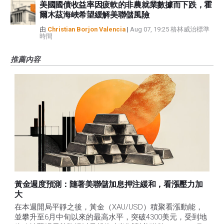
美國國債收益率因疲軟的非農就業數據而下跌，霍
爾木茲海峽希望緩解美聯儲風險
由
Christian Borjon Valencia
|
Aug 07, 19:25 格林威治標準
時間
推薦內容
黃金週度預測：隨著美聯儲加息押注緩和，看漲壓力加
大
在本週開局平靜之後，黃金（XAU/USD）積聚看漲動能，
並攀升至6月中旬以來的最高水平，突破4300美元，受到地