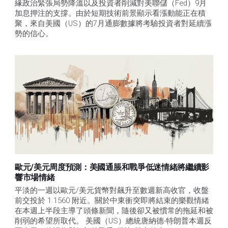
緣政治緊張局勢降溫以及投資者削減對美聯儲（Fed）9月
加息押注的支撐。由於短期技術前景顯示看漲動能正在積
聚，來自美國（US）的7月通膨數據將考驗投資者對延續漲
勢的信心。 
歐元/美元周度預測：美國通脹和戰爭低迷情緒將繼續影
響市場情緒
平淡的一週以歐元/美元貨幣對飆升至數週新高收官，收盤
前交投於 1.1560 附近。關於中東衝突即將結束的樂觀情緒
在本週上半段主導了頭條新聞，隨後卻又被慣常的拖延和被
削弱的希望所取代。 美國（US）總統唐納德-特朗普本週反