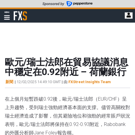
轉
至
FXStreet
MENU
主
顯
示
要
導
內
航
容
歐元/瑞士法郎在貿易協議消息
中穩定在0.92附近 – 荷蘭銀行
新聞
|
12/02/2025 14:49:10 GMT
| 由
FXStreet Insights Team
在上個月短暫跌破0.92後，歐元/瑞士法郎（EUR/CHF）呈
上升趨勢，受到瑞士強勁經濟基本面的支撐。儘管高關稅對
瑞士經濟造成了影響，但其避險地位和強勁的經常賬戶狀況
表明，歐元/瑞士法郎將保持在0.92-0.93附近，Rabobank
的外匯分析師Jane Foley報告稱。