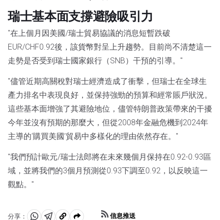
瑞士基本面支撐避險吸引力
"在上個月因美國/瑞士貿易協議的消息短暫跌破
EUR/CHF0.92後，該貨幣對呈上升趨勢。目前尚不清楚這一
走勢是否受到瑞士國家銀行（SNB）干預的引導。"
"儘管近期高關稅對瑞士經濟造成了衝擊，但瑞士在全球生
產力排名中表現良好，並保持強勁的預算和經常賬戶狀況。
這些基本面增強了其避險地位，儘管特朗普政策帶來的干擾
今年並沒有預期的那麼大，但從2008年金融危機到2024年
主導的‘購買美國’貿易中多樣化的理由依然存在。"
"我們預計歐元/瑞士法郎將在未來幾個月保持在0.92-0.93區
域，並將我們的3個月預測從0.93下調至0.92，以反映這一
觀點。"
信息推送
分享：