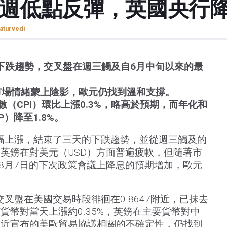
七週低點反彈，英國央行
aturvedi
下跌趨勢，交叉盤在週三觸及自6月中旬以來的最
市場情緒蒙上陰影，歐元仍找到溫和支撐。
數（CPI）環比上漲0.3%，略高於預期，而年化和
P）降至1.8%。
幅上漲，結束了三天的下跌趨勢，並從週三觸及的
英鎊在對美元（USD）方面普遍疲軟，但隨著市
在8月7日的下次政策會議上降息的預期增加，歐元
叉盤在美國交易時段徘徊在0.8647附近，已抹去
貨幣對當天上漲約0.35%，英鎊在主要貨幣對中
最近宣布的美歐貿易協議相關的不確定性，仍找到