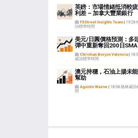
英鎊：市場情緒抵消較疲
利差 – 加拿大豐業銀行
由
FXStreet Insights Team
|
19:2
治標準時間
美元/日圓價格預測：多
彈中重新奪回200日SMA
由
Christian Borjon Valencia
|
18:
威治標準時間
澳元持穩，石油上揚未能
幫助
由
Agustin Wazne
|
18:08 格林威
間