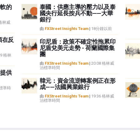
軟的
泰國：供應主導的壓力以及泰
國央行延長按兵不動——大華
銀行
8 格林威
由
FXStreet Insights Team
|
18分鐘以前
頭在反
印尼盾：政策不確定性拖累印
尼盾兌美元走勢 - 荷蘭國際集
團
59 格林
由
FXStreet Insights Team
|
20:08 格林威
治標準時間
提供
韓元：資金流逆轉案例正在形
成——法國興業銀行
治標準時
由
FXStreet Insights Team
|
19:36 格林威
治標準時間