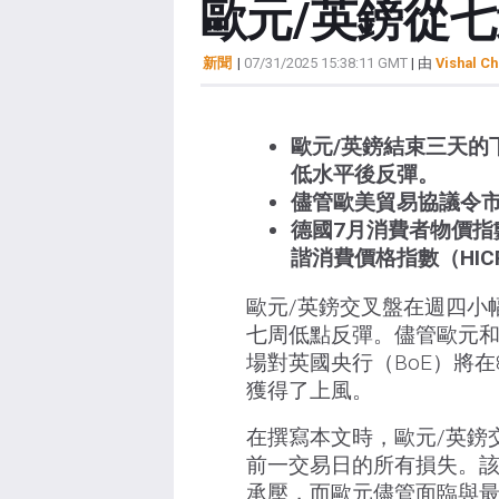
歐元/英鎊從
新聞
|
07/31/2025 15:38:11 GMT
| 由
Vishal Ch
歐元/英鎊結束三天的
低水平後反彈。
儘管歐美貿易協議令
德國7月消費者物價指
諧消費價格指數（HIC
歐元/英鎊交叉盤在週四小
七周低點反彈。儘管歐元和
場對英國央行（BoE）將
獲得了上風。
在撰寫本文時，歐元/英鎊交
前一交易日的所有損失。該
承壓，而歐元儘管面臨與