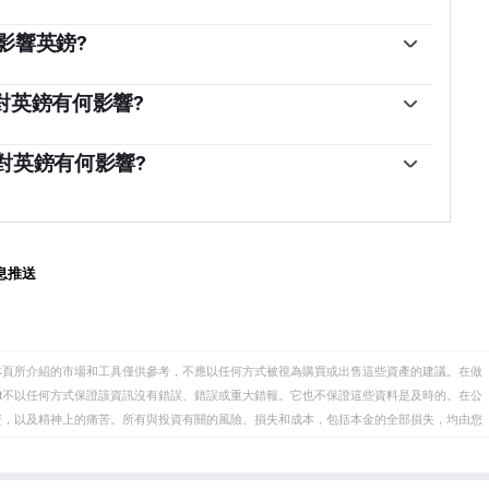
影響英鎊?
目標時，它會通過提高利率來應對，這使得個人和企業
鎊有利，因為更高的利率使英國成為對全球投資者更具
它對英鎊有何影響?
於目標時，這是經濟增長放緩的跡象，英國央行將考慮
實施一項名為量化寬松(QE)的政策。量化寬松是英國央行
望企業將貸款用於投資於促進增長的項目——這對英鎊不
增加信貸流動的過程。當降低利率無法達到必要效果
它對英鎊有何影響?
量化寬松的過程包括，英國央行印製鈔票，從銀行和其
的反面，在經濟走強、通脹開始上升時實施。在量化寬松中，
是政府債券或aaa級公司債券。量化寬松通常會導致英鎊
構購買政府和公司債券，以鼓勵它們放貸;在QT中，英國央行
已持有債券到期的本金進行再投資。這通常對英鎊有
息推送
本頁所介紹的市場和工具僅供參考，不應以任何方式被視為購買或出售這些資產的建議。在做
eet不以任何方式保證該資訊沒有錯誤、錯誤或重大錯報。它也不保證這些資料是及時的。在公
資，以及精神上的痛苦。所有與投資有關的風險、損失和成本，包括本金的全部損失，均由您
et或其廣告商的官方政策或立場。作者不對本頁連結的資訊負責。
在本文中提到的任何股票中都沒有頭寸，也沒有與文中提到的任何公司有業務關係。除了