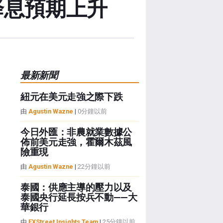
降息預期上升
最新新聞
紐元在美元走強之際下跌
由
Agustin Wazne
|
0分鐘以前
今日外匯：非農就業數據公
佈前美元走強，霍爾木茲風
險重現
由
Agustin Wazne
|
22分鐘以前
泰國：供應主導的壓力以及
泰國央行延長按兵不動——大
華銀行
由
FXStreet Insights Team
|
25分鐘以前