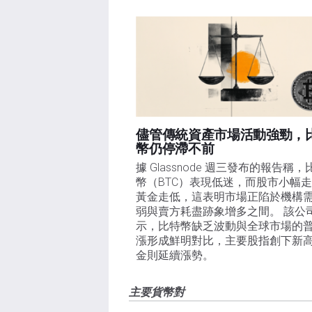
儘管傳統資產市場活動強勁，
幣仍停滯不前
據 Glassnode 週三發布的報告稱，
幣（BTC）表現低迷，而股市小幅
黃金走低，這表明市場正陷於機構
弱與賣方耗盡跡象增多之間。 該公
示，比特幣缺乏波動與全球市場的
漲形成鮮明對比，主要股指創下新
金則延續漲勢。
主要貨幣對