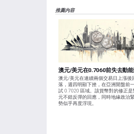
FXStreet，作者沒有收到撰寫這篇文章的報酬。
FXStreet和作者不提供個性化的建議。作者對該資
推薦內容
失，傷害或損害由此資訊及其顯示或使用引起的。錯誤和
澳元/美元在0.7060前失去動能
澳元/美元在連續兩個交易日上漲後
落，週四明顯下挫，在亞洲開盤前
試 0.7020 區域。該貨幣對的修正
元不錯反彈的回應，同時地緣政治
勢似乎再度浮現。