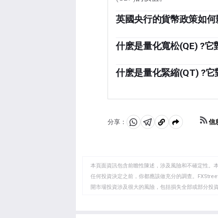
英國央行的貨幣政策如何
當通貨膨脹高於英格蘭銀行的
獲得信貸的成本更高。這對英
什麽是量化寬松(QE) ?
吸引力的投資場所。當通脹低
在極端情況下，英國央行可以
降低利率以降低信貸成本，希
在陷入困境的金融體系中大幅
什麽是量化緊縮(QT) ?
利。
時，量化寬松是最後的手段。
量化緊縮(QT)是量化寬松
它金融機構購買資產——通常
英格蘭銀行(BoE)從金融機
貶值。
停止購買更多債券，並停止將
利。
信
分享：
分
分
複
享
享
製
至
至
到
WhatsApp
Telegram
剪
本頁面資訊包含前瞻性陳述，涉及風險和不確定性。
貼
任何投資決定之前，你都應該做充分的調查。FXStr
開市場投資涉及很大的風險，包括損失全部或部分投
板
負責。本文僅代表作者個人觀點，並不代表FXStre
如果文章正文中沒有明確提到，在撰寫本文時，作者