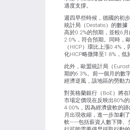
適度支撐。
週四早些時候，德國的初
統計局（Destatis）的
高於0.2%的預期，並較6
2.0%，符合預期。同時，
（HICP）環比上漲0.4%
化HICP略微降至1.8%
此外，歐盟統計局（Euros
期的6.3%。前一個月的數
經濟逆風，該地區的勞動
對英格蘭銀行（BoE）將
市場定價現在反映出80%的
4.00%，因為經濟疲軟的
月出現收縮，進一步加劇
軟——包括薪資人數下降、
行可能需要儘早採取行動