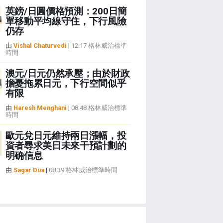
英鎊/日圓價格預測：200日簡
單移動平均線守住，下行風險
仍存
由
Vishal Chaturvedi
|
12:17 格林威治標準
時間
澳元/日元仍然承壓；由於財政
擔憂拖累日元，下行空間似乎
有限
由
Haresh Menghani
|
08:48 格林威治標準
時間
歐元兌日元維持兩日漲幅，投
資者尋求美日未來干預計劃的
明确信息
由
Sagar Dua
|
08:39 格林威治標準時間