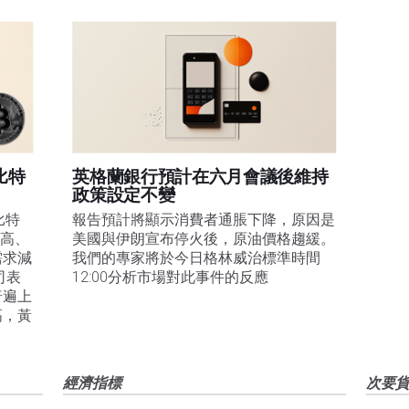
比特
英格蘭銀行預計在六月會議後維持
政策設定不變
比特
報告預計將顯示消費者通脹下降，原因是
走高、
美國與伊朗宣布停火後，原油價格趨緩。
需求減
我們的專家將於今日格林威治標準時間
司表
12:00分析市場對此事件的反應
普遍上
高，黃
經濟指標
次要