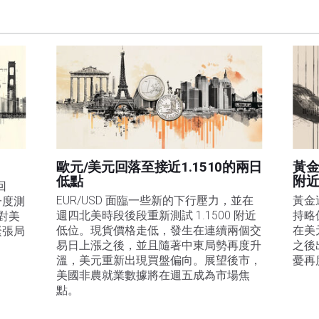
訊的準確性、完整性或適用性不作任何陳述。FXStreet和作者將不承擔任何錯誤，遺漏或任何損
遺漏除外。本文作者和FXStreet並非註冊投資顧問，本文內容無意提供任何投資建議。
歐元/美元回落至接近1.1510的兩日
黃金
低點
附
回
EUR/USD 面臨一些新的下行壓力，並在
黃金
一度測
週四北美時段後段重新測試 1.1500 附近
持略
是對美
低位。現貨價格走低，發生在連續兩個交
在美
緊張局
易日上漲之後，並且隨著中東局勢再度升
之後
溫，美元重新出現買盤偏向。展望後市，
憂再
美國非農就業數據將在週五成為市場焦
點。