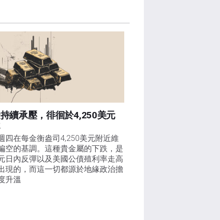
持續承壓，徘徊於4,250美元
近
週四在每金衡盎司4,250美元附近維
偏空的基調。這種貴金屬的下跌，是
元日內反彈以及美國公債殖利率走高
出現的，而這一切都源於地緣政治擔
度升溫