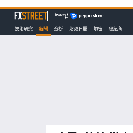
轉
至
FXStreet
主
要
技術研究
新聞
分析
財經日歷
加密
經紀商
內
容