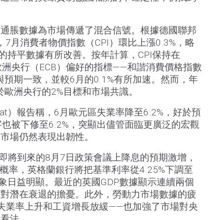
步通脹數據為市場傳遞了混合信號。根據德國聯邦
數據，7月消費者物價指數（CPI）環比上漲0.3%，略
月的持平數據有所改善。按年計算，CPI保持在
歐洲央行（ECB）偏好的指標——和諧消費價格指數
，與預期一致，並較6月的0.1%有所加速。然而，年
，低於歐洲央行的2%目標和市場共識。
tat）報告稱，6月歐元區失業率降至6.2%，好於預
字也被下修至6.2%，突顯出儘管面臨更廣泛的宏觀
力市場仍然表現出韌性。
在即將到來的8月7日政策會議上降息的預期激增，
概率，英格蘭銀行將把基準利率從4.25%下調至
跡象日益明顯。最近的英國GDP數據顯示連續兩個
了對潛在衰退的擔憂。此外，勞動力市場數據的疲
失業率上升和工資增長放緩——也加強了市場對央
的看法。