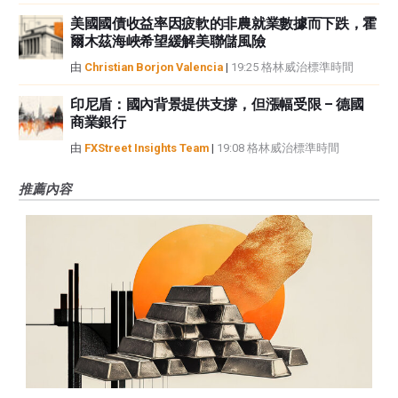
美國國債收益率因疲軟的非農就業數據而下跌，霍
爾木茲海峽希望緩解美聯儲風險
由
Christian Borjon Valencia
|
19:25 格林威治標準時間
印尼盾：國內背景提供支撐，但漲幅受限 – 德國
商業銀行
由
FXStreet Insights Team
|
19:08 格林威治標準時間
推薦內容