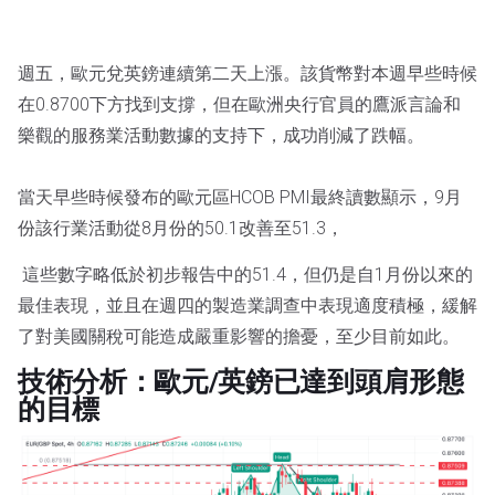
週五，歐元兌英鎊連續第二天上漲。該貨幣對本週早些時候
在0.8700下方找到支撐，但在歐洲央行官員的鷹派言論和
樂觀的服務業活動數據的支持下，成功削減了跌幅。
當天早些時候發布的歐元區HCOB PMI最終讀數顯示，9月
份該行業活動從8月份的50.1改善至51.3，
這些數字略低於初步報告中的51.4，但仍是自1月份以來的
最佳表現，並且在週四的製造業調查中表現適度積極，緩解
了對美國關稅可能造成嚴重影響的擔憂，至少目前如此。
技術分析：歐元/英鎊已達到頭肩形態
的目標