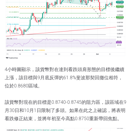
4小時圖顯示，該貨幣對在達到看跌頭肩形態的目標後繼續
上漲，該目標與9月底反彈的61.8%斐波那契回撤位相符，
位於0.8680區域。
該貨幣對現在的目標是0.8740-0.8745的阻力區，該區域在9
月30日和10月1日限制了多頭。如果在此之上確認，將表明
看跌修正結束，並將年初至今高點0.8750重新帶回焦點。