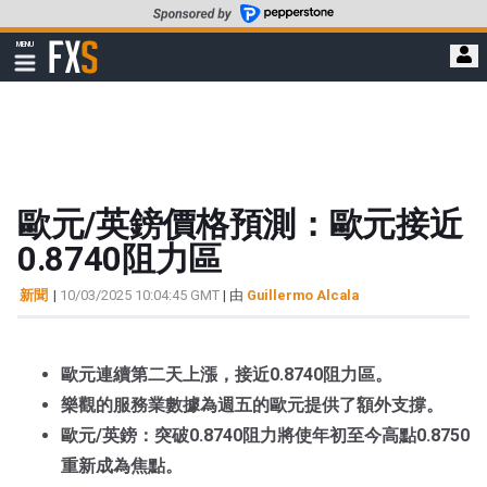
轉
至
FXStreet
MENU
主
顯
示
要
導
內
航
容
歐元/英鎊價格預測：歐元接近
0.8740阻力區
新聞
|
10/03/2025 10:04:45 GMT
| 由
Guillermo Alcala
歐元連續第二天上漲，接近0.8740阻力區。
樂觀的服務業數據為週五的歐元提供了額外支撐。
歐元/英鎊：突破0.8740阻力將使年初至今高點0.8750
重新成為焦點。