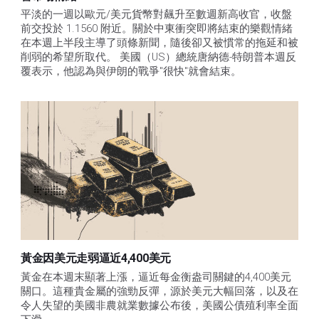
平淡的一週以歐元/美元貨幣對飆升至數週新高收官，收盤
前交投於 1.1560 附近。關於中東衝突即將結束的樂觀情緒
在本週上半段主導了頭條新聞，隨後卻又被慣常的拖延和被
削弱的希望所取代。 美國（US）總統唐納德-特朗普本週反
覆表示，他認為與伊朗的戰爭"很快"就會結束。
黃金因美元走弱逼近4,400美元
黃金在本週末顯著上漲，逼近每金衡盎司關鍵的4,400美元
關口。這種貴金屬的強勁反彈，源於美元大幅回落，以及在
令人失望的美國非農就業數據公布後，美國公債殖利率全面