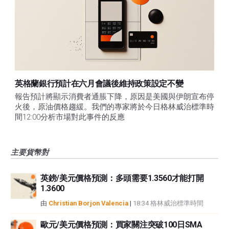
英格蘭銀行預計在六月會議後維持政策設定不變
報告預計將顯示消費者通脹下降，原因是美國與伊朗宣布停
火後，原油價格趨緩。我們的專家將於今日格林威治標準時
間12:00分析市場對此事件的反應
主要貨幣對
英鎊/美元價格預測：多頭需要1.3560才能打開
1.3600
由
Christian Borjon Valencia
|
18:34 格林威治標準時間
歐元/美元價格預測：買家關注突破100日SMA