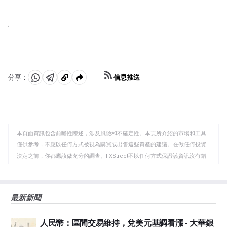
,
信息推送
分享：
分
分
複
享
享
製
至
至
到
WhatsApp
Telegram
剪
本頁面資訊包含前瞻性陳述，涉及風險和不確定性。本頁所介紹的市場和工具
貼
僅供參考，不應以任何方式被視為購買或出售這些資產的建議。在做任何投資
板
決定之前，你都應該做充分的調查。FXStreet不以任何方式保證該資訊沒有錯
誤、錯誤或重大錯報。它也不保證這些資料是及時的。在公開市場投資涉及很
大的風險，包括損失全部或部分投資，以及精神上的痛苦。所有與投資有關的
風險、損失和成本，包括本金的全部損失，均由您負責。本文僅代表作者個人
最新新聞
觀點，並不代表FXStreet或其廣告商的官方政策或立場。作者不對本頁連結的
資訊負責。
人民幣：區間交易維持，兌美元基調看漲 - 大華銀
如果文章正文中沒有明確提到，在撰寫本文時，作者在本文中提到的任何股票