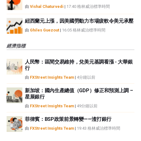
由
Vishal Chaturvedi
|
17:40 格林威治標準時間
紐西蘭元上漲，因美國勞動力市場疲軟令美元承壓
由
Ghiles Guezout
|
16:05 格林威治標準時間
經濟指標
人民幣：區間交易維持，兌美元基調看漲 - 大華銀
行
由
FXStreet Insights Team
|
4分鐘以前
新加坡：國內生產總值（GDP）修正和預測上調 –
星展銀行
由
FXStreet Insights Team
|
49分鐘以前
菲律賓：BSP政策前景轉變——渣打銀行
由
FXStreet Insights Team
|
19:43 格林威治標準時間