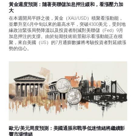
黃金週度預測：隨著美聯儲加息押注緩和，看漲壓力加
大
在本週開局平靜之後，黃金（XAU/USD）積聚看漲動能，
並攀升至6月中旬以來的最高水平，突破4300美元，受到地
緣政治緊張局勢降溫以及投資者削減對美聯儲（Fed）9月
加息押注的支撐。由於短期技術前景顯示看漲動能正在積
聚，來自美國（US）的7月通膨數據將考驗投資者對延續漲
勢的信心。 
歐元/美元周度預測：美國通脹和戰爭低迷情緒將繼續影
響市場情緒