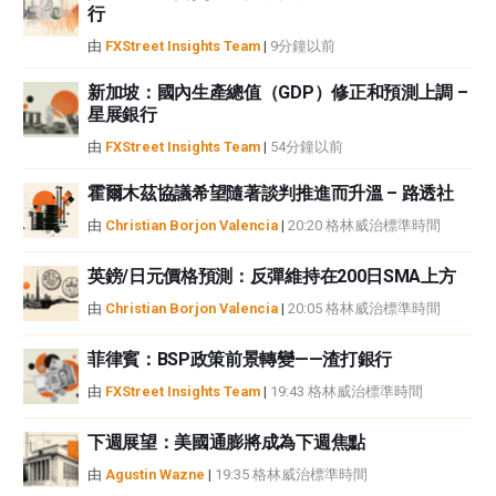
行
中都沒有頭寸，也沒有與文中提到的任何公司有業務關係。除了FXStreet，作
者沒有收到撰寫這篇文章的報酬。
由
FXStreet Insights Team
|
9分鐘以前
FXStreet和作者不提供個性化的建議。作者對該資訊的準確性、完整性或適用
性不作任何陳述。FXStreet和作者將不承擔任何錯誤，遺漏或任何損失，傷害
新加坡：國內生產總值（GDP）修正和預測上調 –
星展銀行
或損害由此資訊及其顯示或使用引起的。錯誤和遺漏除外。本文作者和
FXStreet並非註冊投資顧問，本文內容無意提供任何投資建議。
由
FXStreet Insights Team
|
54分鐘以前
霍爾木茲協議希望隨著談判推進而升溫 – 路透社
由
Christian Borjon Valencia
|
20:20 格林威治標準時間
英鎊/日元價格預測：反彈維持在200日SMA上方
由
Christian Borjon Valencia
|
20:05 格林威治標準時間
菲律賓：BSP政策前景轉變——渣打銀行
由
FXStreet Insights Team
|
19:43 格林威治標準時間
下週展望：美國通膨將成為下週焦點
由
Agustin Wazne
|
19:35 格林威治標準時間