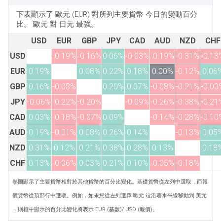
下表顯示了 歐元 (EUR) 對所列主要貨幣 今日的變動百分
比。 歐元 對 日元 最強。
USD
EUR
GBP
JPY
CAD
AUD
NZD
CHF
USD
-0.19%
-0.16%
0.06%
-0.03%
-0.19%
-0.31%
-0.13
EUR
0.19%
0.08%
0.22%
0.18%
0.00%
-0.12%
0.06
GBP
0.16%
-0.08%
0.20%
0.07%
-0.08%
-0.21%
-0.03
JPY
-0.06%
-0.22%
-0.20%
-0.09%
-0.26%
-0.38%
-0.21
CAD
0.03%
-0.18%
-0.07%
0.09%
-0.14%
-0.28%
-0.10
AUD
0.19%
-0.01%
0.08%
0.26%
0.14%
-0.13%
0.05
NZD
0.31%
0.12%
0.21%
0.38%
0.28%
0.13%
0.18
CHF
0.13%
-0.06%
0.03%
0.21%
0.10%
-0.05%
-0.18%
熱圖顯示了主要貨幣相對於其他貨幣的百分比變化。基礎貨幣從左列中選取，而報
價貨幣從頂部行中選取。例如，如果您從左列選擇 歐元 竝沿著水平線移動到 美元
，則框中顯示的百分比變化將表示 EUR (基數)/ USD (報價)。