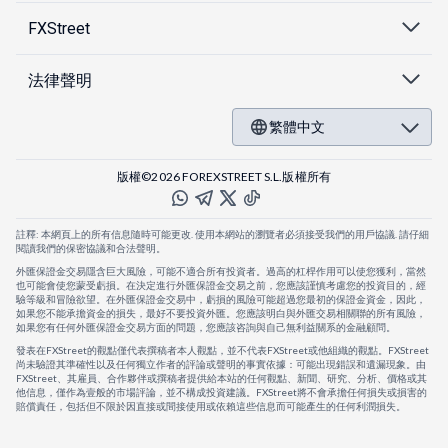
FXStreet
法律聲明
繁體中文
版權©2026 FOREXSTREET S.L.版權所有
註釋: 本網頁上的所有信息隨時可能更改. 使用本網站的瀏覽者必須接受我們的用戶協議. 請仔細
閱讀我們的保密協議和合法聲明。
外匯保證金交易隱含巨大風險，可能不適合所有投資者。過高的杠桿作用可以使您獲利，當然
也可能會使您蒙受虧損。在決定進行外匯保證金交易之前，您應該謹慎考慮您的投資目的，經
驗等級和冒險欲望。在外匯保證金交易中，虧損的風險可能超過您最初的保證金資金，因此，
如果您不能承擔資金的損失，最好不要投資外匯。您應該明白與外匯交易相關聯的所有風險，
如果您有任何外匯保證金交易方面的問題，您應該咨詢與自己無利益關系的金融顧問。
發表在FXStreet的觀點僅代表撰稿者本人觀點，並不代表FXStreet或他組織的觀點。FXStreet
尚未驗證其準確性以及任何獨立作者的評論或聲明的事實依據：可能出現錯誤和遺漏現象。由
FXStreet、其雇員、合作夥伴或撰稿者提供給本站的任何觀點、新聞、研究、分析、價格或其
他信息，僅作為壹般的市場評論，並不構成投資建議。FXStreet將不會承擔任何損失或損害的
賠償責任，包括但不限於因直接或間接使用或依賴這些信息而可能產生的任何利潤損失。