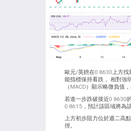
歐元/英鎊在0.8630上
能指標保持看跌， 相對強弱
（MACD）顯示略微負值
若進一步跌破接近0.8630的
0.8615，預計該區域將
上方初步阻力位於週二高點0.
徑。