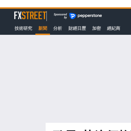
轉
至
FXStreet
主
要
技術研究
新聞
分析
財經日歷
加密
經紀商
內
容