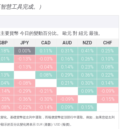
工智慧工具完成。）
所列主要貨幣 今日的變動百分比。 歐元 對 紐元 最強。
GBP
JPY
CAD
AUD
NZD
CHF
.18%
0.00%
0.11%
0.31%
0.41%
0.25%
.01%
-0.13%
-0.03%
0.16%
0.26%
0.10%
-0.13%
-0.04%
0.14%
0.23%
0.08%
.13%
0.08%
0.29%
0.36%
0.22%
.04%
-0.08%
0.21%
0.30%
0.14%
0.14%
-0.29%
-0.21%
0.09%
-0.09%
0.23%
-0.36%
-0.30%
-0.09%
-0.15%
0.08%
-0.22%
-0.14%
0.09%
0.15%
比變化。基礎貨幣從左列中選取，而報價貨幣從頂部行中選取。例如，如果您從左列
示的百分比變化將表示 EUR (基數)/ USD (報價)。