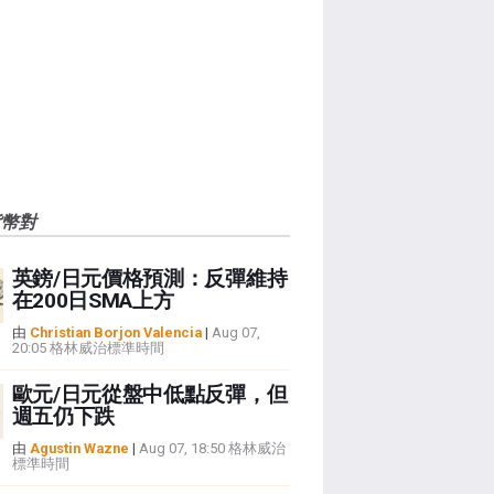
貨幣對
英鎊/日元價格預測：反彈維持
在200日SMA上方
由
Christian Borjon Valencia
|
Aug 07,
20:05 格林威治標準時間
歐元/日元從盤中低點反彈，但
週五仍下跌
由
Agustin Wazne
|
Aug 07, 18:50 格林威治
標準時間