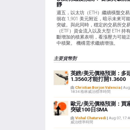
靜
週五，以太坊（ETH）繼續橫盤交
徊在 1,901 美元附近，暗示未來可
突破。與此同時，穩定的交易所交
（ETF）資金流入以及大型 ETH 持
斷增加的積累表明，看漲壓力可能
中積聚。 機構需求繼續增強。
主要貨幣對
英鎊/美元價格預測：多
1.3560才能打開1.3600
由
Christian Borjon Valencia
|
Aug
18:34 格林威治標準時間
歐元/美元價格預測：買
突破100日SMA
由
Vishal Chaturvedi
|
Aug 07, 17
威治標準時間