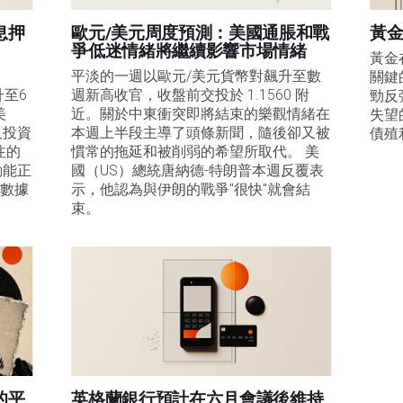
息押
歐元/美元周度預測：美國通脹和戰
黃金
爭低迷情緒將繼續影響市場情緒
黃金
平淡的一週以歐元/美元貨幣對飆升至數
關鍵
升至6
週新高收官，收盤前交投於 1.1560 附
勁反
美
近。關於中東衝突即將結束的樂觀情緒在
失望
及投資
本週上半段主導了頭條新聞，隨後卻又被
債殖
注的
慣常的拖延和被削弱的希望所取代。 美
動能正
國（US）總統唐納德-特朗普本週反覆表
膨數據
示，他認為與伊朗的戰爭"很快"就會結
束。
的平
英格蘭銀行預計在六月會議後維持