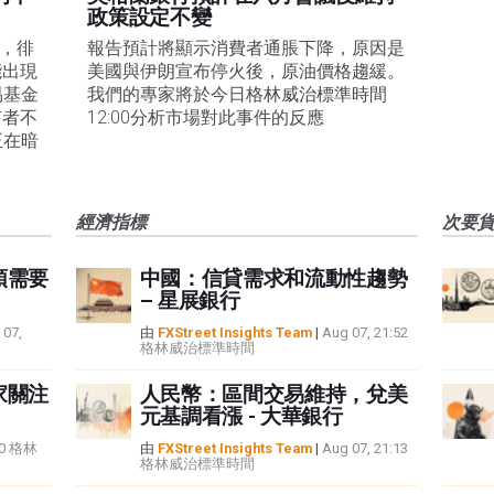
政策設定不變
易，徘
報告預計將顯示消費者通脹下降，原因是
能出現
美國與伊朗宣布停火後，原油價格趨緩。
易基金
我們的專家將於今日格林威治標準時間
有者不
12:00分析市場對此事件的反應
正在暗
經濟指標
次要
頭需要
中國：信貸需求和流動性趨勢
– 星展銀行
 07,
由
FXStreet Insights Team
|
Aug 07, 21:52
格林威治標準時間
家關注
人民幣：區間交易維持，兌美
元基調看漲 - 大華銀行
:40 格林
由
FXStreet Insights Team
|
Aug 07, 21:13
格林威治標準時間