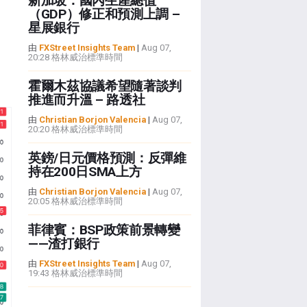
新加坡：國內生產總值
（GDP）修正和預測上調 –
星展銀行
由
FXStreet Insights Team
|
Aug 07,
20:28 格林威治標準時間
霍爾木茲協議希望隨著談判
推進而升溫 – 路透社
由
Christian Borjon Valencia
|
Aug 07,
20:20 格林威治標準時間
英鎊/日元價格預測：反彈維
持在200日SMA上方
由
Christian Borjon Valencia
|
Aug 07,
20:05 格林威治標準時間
菲律賓：BSP政策前景轉變
——渣打銀行
由
FXStreet Insights Team
|
Aug 07,
19:43 格林威治標準時間