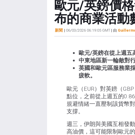
歐元/英鎊價格
布的商業活動
新聞
|
06/03/2026 06:19:05 GMT
| 由
Guillerm
歐元/英鎊在從上週五高
中東地區新一輪敵對
英國和歐元區服務業採
疲軟。
歐元（EUR）對英鎊（GB
點位，之前從上週五的0.
規避情緒一直壓制該貨幣
支撐。
週三，伊朗與美國互相發
高油價，這可能限制歐元