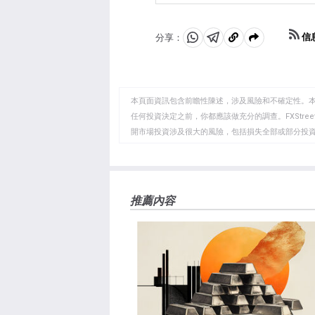
信
分享：
分
分
複
享
享
製
至
至
到
WhatsApp
Telegram
剪
本頁面資訊包含前瞻性陳述，涉及風險和不確定性。
貼
任何投資決定之前，你都應該做充分的調查。FXStr
開市場投資涉及很大的風險，包括損失全部或部分投
板
負責。本文僅代表作者個人觀點，並不代表FXStre
如果文章正文中沒有明確提到，在撰寫本文時，作者
FXStreet，作者沒有收到撰寫這篇文章的報酬。
FXStreet和作者不提供個性化的建議。作者對該資
推薦內容
失，傷害或損害由此資訊及其顯示或使用引起的。錯誤和