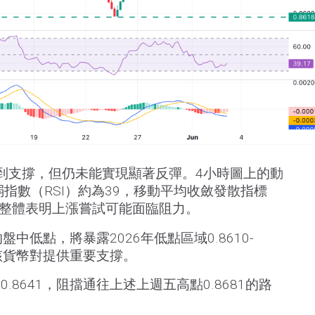
方找到支撐，但仍未能實現顯著反彈。4小時圖上的動
指數（RSI）約為39，移動平均收斂發散指標
，整體表明上漲嘗試可能面臨阻力。
盤中低點，將暴露2026年低點區域0.8610-
為該貨幣對提供重要支撐。
8641，阻擋通往上述上週五高點0.8681的路