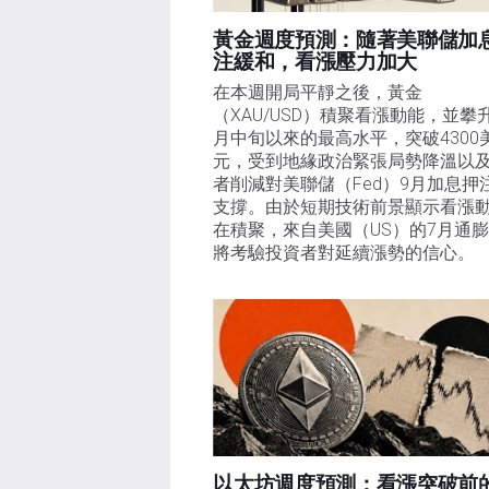
黃金週度預測：隨著美聯儲加
注緩和，看漲壓力加大
在本週開局平靜之後，黃金
（XAU/USD）積聚看漲動能，並攀
月中旬以來的最高水平，突破4300
元，受到地緣政治緊張局勢降溫以
者削減對美聯儲（Fed）9月加息押
支撐。由於短期技術前景顯示看漲
在積聚，來自美國（US）的7月通
將考驗投資者對延續漲勢的信心。 
以太坊週度預測：看漲突破前