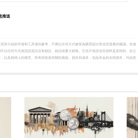
息推送
本頁所介紹的市場和工具僅供參考，不應以任何方式被視為購買或出售這些資產的建議。在做
eet不以任何方式保證該資訊沒有錯誤、錯誤或重大錯報。它也不保證這些資料是及時的。在公
資，以及精神上的痛苦。所有與投資有關的風險、損失和成本，包括本金的全部損失，均由您
et或其廣告商的官方政策或立場。作者不對本頁連結的資訊負責。
在本文中提到的任何股票中都沒有頭寸，也沒有與文中提到的任何公司有業務關係。除了
訊的準確性、完整性或適用性不作任何陳述。FXStreet和作者將不承擔任何錯誤，遺漏或任何損
遺漏除外。本文作者和FXStreet並非註冊投資顧問，本文內容無意提供任何投資建議。