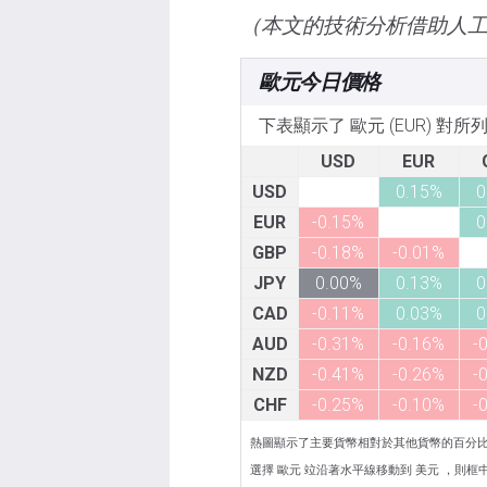
（本文的技術分析借助人
歐元今日價格
下表顯示了 歐元 (EUR) 對
USD
EUR
USD
0.15%
0
EUR
-0.15%
0
GBP
-0.18%
-0.01%
JPY
0.00%
0.13%
0
CAD
-0.11%
0.03%
0
AUD
-0.31%
-0.16%
-
NZD
-0.41%
-0.26%
-
CHF
-0.25%
-0.10%
-
熱圖顯示了主要貨幣相對於其他貨幣的百分
選擇 歐元 竝沿著水平線移動到 美元 ，則框中顯