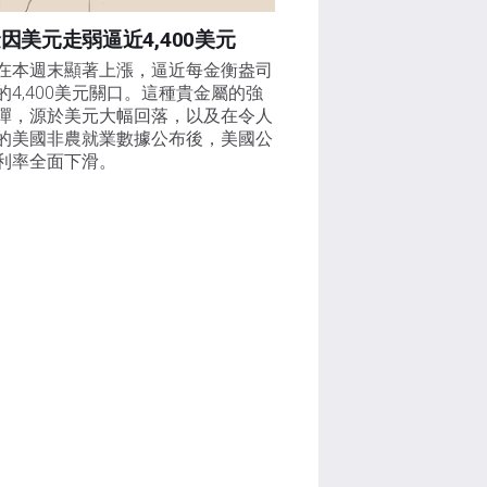
因美元走弱逼近4,400美元
在本週末顯著上漲，逼近每金衡盎司
的4,400美元關口。這種貴金屬的強
彈，源於美元大幅回落，以及在令人
的美國非農就業數據公布後，美國公
利率全面下滑。