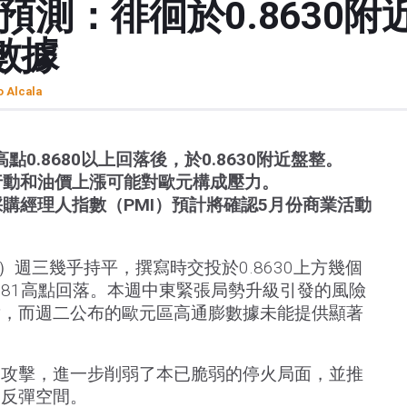
預測：徘徊於0.8630
數據
o Alcala
點0.8680以上回落後，於0.8630附近盤整。
行動和油價上漲可能對歐元構成壓力。
購經理人指數（PMI）預計將確認5月份商業活動
P）週三幾乎持平，撰寫時交投於0.8630上方幾個
8681高點回落。本週中東緊張局勢升級引發的風險
對，而週二公布的歐元區高通膨數據未能提供顯著
動攻擊，進一步削弱了本已脆弱的停火局面，並推
的反彈空間。