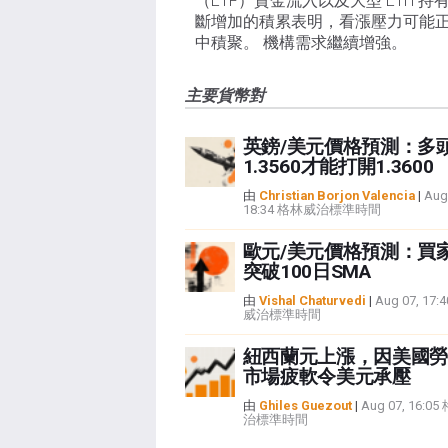
（ETF）資金流入以及大型 ETH 持
斷增加的積累表明，看漲壓力可能
中積聚。 機構需求繼續增強。
主要貨幣對
英鎊/美元價格預測：多
1.3560才能打開1.3600
由
Christian Borjon Valencia
|
Aug
18:34 格林威治標準時間
歐元/美元價格預測：買
突破100日SMA
由
Vishal Chaturvedi
|
Aug 07, 17
威治標準時間
紐西蘭元上漲，因美國勞
市場疲軟令美元承壓
由
Ghiles Guezout
|
Aug 07, 16:0
治標準時間