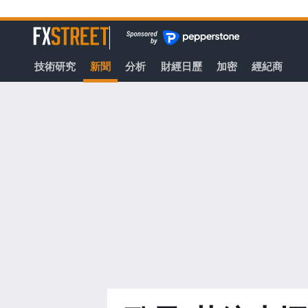
轉
至
FXStreet
主
要
技術研究
新聞
分析
財經日歷
加密
經紀商
內
容