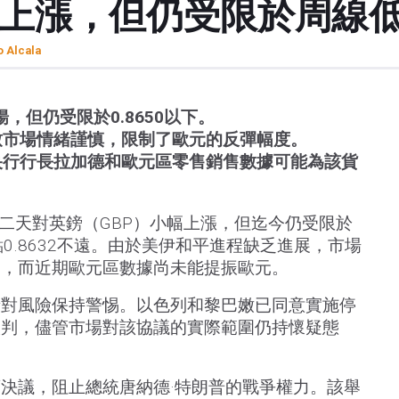
幅上漲，但仍受限於周線
o Alcala
，但仍受限於0.8650以下。
致市場情緒謹慎，限制了歐元的反彈幅度。
央行行長拉加德和歐元區零售銷售數據可能為該貨
第二天對英鎊（GBP）小幅上漲，但迄今仍受限於
低點0.8632不遠。由於美伊和平進程缺乏進展，市場
制，而近期歐元區數據尚未能提振歐元。
者對風險保持警惕。以色列和黎巴嫩已同意實施停
談判，儘管市場對該協議的實際範圍仍持懷疑態
決議，阻止總統唐納德·特朗普的戰爭權力。該舉