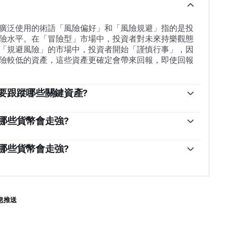
廣泛使用的術語「風險偏好」和「風險規避」指的是投
險水平。在「冒險型」市場中，投資者對未來持樂觀態
「規避風險」的市場中，投資者開始「謹慎行事」，因
險較低的資產，這些資產更確定會帶來回報，即使回報
要跟蹤哪些關鍵資產?
股市會上漲，大多數大宗商品(黃金除外)也會升值，因為
大宗商品出口大國的貨幣因需求增加而走強，加密貨幣
哪些貨幣會走強?
中，債券——尤其是主要的政府債券——上漲，黃金表現
西蘭元(NZD)以及盧布(RUB)和南非蘭特(ZAR)等次要外匯，
等避險貨幣都受益。
場中上漲。這是因為這些貨幣的經濟增長嚴重依賴大宗
哪些貨幣會走強?
偏好時期往往會上漲。這是因為投資者預計，由於經濟
貨幣是美元(USD)、日元(JPY)和瑞士法郎(CHF)。美
需求將會增加。
因為在危機時期投資者購買美國政府債券，這被視為安
體不太可能違約。日元受到對日本政府債券需求增加的
有的國債比例很高，即使在危機時期，他們也不太可能
息推送
為嚴格的瑞士銀行法為投資者提供了加強的資本保護。