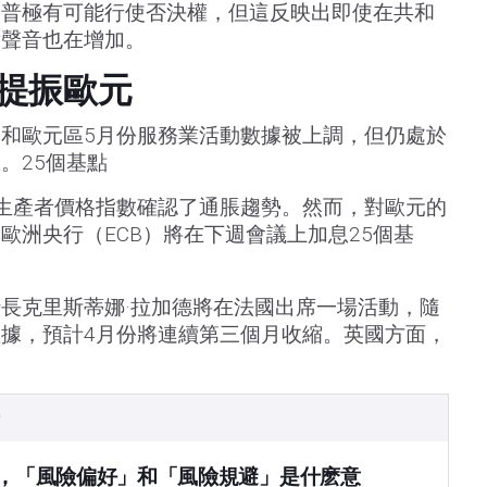
朗普極有可能行使否決權，但這反映出即使在共和
對聲音也在增加。
提振歐元
和歐元區5月份服務業活動數據被上調，但仍處於
。25個基點
生產者價格指數確認了通脹趨勢。然而，對歐元的
歐洲央行（ECB）將在下週會議上加息25個基
長克里斯蒂娜·拉加德將在法國出席一場活動，隨
據，預計4月份將連續第三個月收縮。英國方面，
）
，「風險偏好」和「風險規避」是什麽意