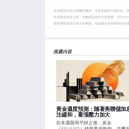
至
至
到
WhatsApp
Telegram
剪
本頁面資訊包含前瞻性陳述，涉及風險和不確定性。
貼
任何投資決定之前，你都應該做充分的調查。FXStr
開市場投資涉及很大的風險，包括損失全部或部分投
板
負責。本文僅代表作者個人觀點，並不代表FXStre
如果文章正文中沒有明確提到，在撰寫本文時，作者
FXStreet，作者沒有收到撰寫這篇文章的報酬。
FXStreet和作者不提供個性化的建議。作者對該資
推薦內容
失，傷害或損害由此資訊及其顯示或使用引起的。錯誤和
黃金週度預測：隨著美聯儲加
注緩和，看漲壓力加大
在本週開局平靜之後，黃金
（XAU/USD）積聚看漲動能，並攀