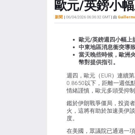
歐元/英鎊小
新聞
|
06/04/2026 06:36:32 GMT
| 由
Guillerm
歐元/英鎊週四小幅上揚
中東地區消息衝突導
當天晚些時候，歐洲
幣對提供指引。
週四，歐元（EUR）連續
0.8650以下，距離一週
情緒謹慎，歐元多頭受抑
鑑於伊朗戰爭僵局，投資
火，這將有助於加速美伊
度。
在美國，眾議院已通過一項