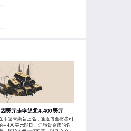
因美元走弱逼近4,400美元
在本週末顯著上漲，逼近每金衡盎司
的4,400美元關口。這種貴金屬的強