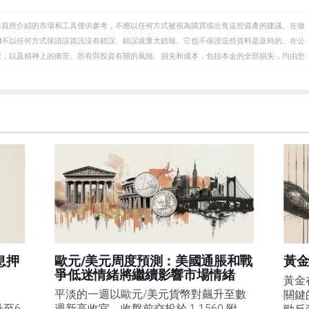
本頁所介紹的市場和工具僅供參考，不應以任何方式被視為購買或出售這些資產的建議。在做
eet不以任何方式保證該資訊沒有錯誤、錯誤或重大錯報。它也不保證這些資料是及時的。在公
資，以及精神上的痛苦。所有與投資有關的風險、損失和成本，包括本金的全部損失，均由您
et或其廣告商的官方政策或立場。作者不對本頁連結的資訊負責。
在本文中提到的任何股票中都沒有頭寸，也沒有與文中提到的任何公司有業務關係。除了
訊的準確性、完整性或適用性不作任何陳述。FXStreet和作者將不承擔任何錯誤，遺漏或任何損
遺漏除外。本文作者和FXStreet並非註冊投資顧問，本文內容無意提供任何投資建議。
息押
歐元/美元周度預測：美國通脹和戰
黃金
爭低迷情緒將繼續影響市場情緒
黃金
平淡的一週以歐元/美元貨幣對飆升至數
關鍵
升至6
週新高收官，收盤前交投於 1.1560 附