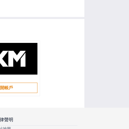
開帳戶
律聲明
站地圖