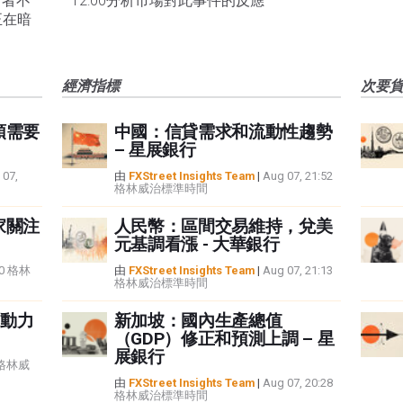
有者不
12:00分析市場對此事件的反應
正在暗
經濟指標
次要
頭需要
中國：信貸需求和流動性趨勢
– 星展銀行
 07,
由
FXStreet Insights Team
|
Aug 07, 21:52
格林威治標準時間
家關注
人民幣：區間交易維持，兌美
元基調看漲 - 大華銀行
:40 格林
由
FXStreet Insights Team
|
Aug 07, 21:13
格林威治標準時間
動力
新加坡：國內生產總值
（GDP）修正和預測上調 – 星
展銀行
5 格林威
由
FXStreet Insights Team
|
Aug 07, 20:28
格林威治標準時間