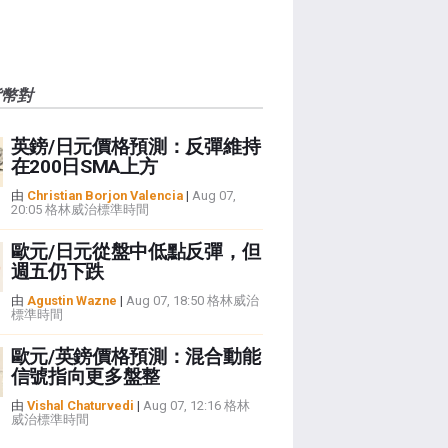
貨幣對
英鎊/日元價格預測：反彈維持
在200日SMA上方
由
Christian Borjon Valencia
|
Aug 07,
20:05 格林威治標準時間
歐元/日元從盤中低點反彈，但
週五仍下跌
由
Agustin Wazne
|
Aug 07, 18:50 格林威治
標準時間
歐元/英鎊價格預測：混合動能
信號指向更多盤整
由
Vishal Chaturvedi
|
Aug 07, 12:16 格林
威治標準時間