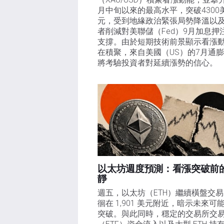
月中旬以來的最高水平，突破4300
元，受到地緣政治緊張局勢降溫以
者削減對美聯儲（Fed）9月加息押
支撐。由於短期技術前景顯示看漲
在積聚，來自美國（US）的7月通
將考驗投資者對延續漲勢的信心。 
以太坊週度預測：看漲突破前
靜
週五，以太坊（ETH）繼續橫盤交
徊在 1,901 美元附近，暗示未來可
突破。與此同時，穩定的交易所交