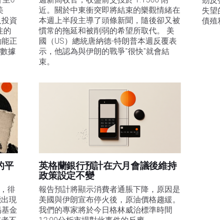
勁反
美
近。關於中東衝突即將結束的樂觀情緒在
失望
及投資
本週上半段主導了頭條新聞，隨後卻又被
債殖
注的
慣常的拖延和被削弱的希望所取代。 美
動能正
國（US）總統唐納德-特朗普本週反覆表
膨數據
示，他認為與伊朗的戰爭"很快"就會結
束。
的平
英格蘭銀行預計在六月會議後維持
政策設定不變
易，徘
報告預計將顯示消費者通脹下降，原因是
能出現
美國與伊朗宣布停火後，原油價格趨緩。
易基金
我們的專家將於今日格林威治標準時間