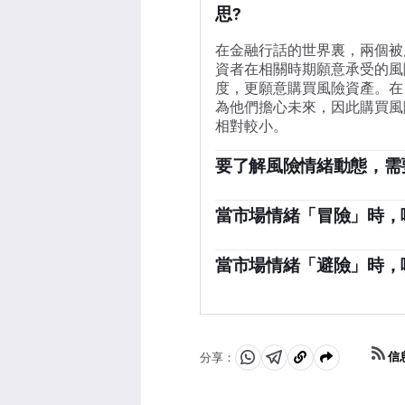
思?
在金融行話的世界裏，兩個被
資者在相關時期願意承受的風
度，更願意購買風險資產。在
為他們擔心未來，因此購買風
相對較小。
要了解風險情緒動態，需
通常，在「風險偏好」時期，
它們受益於積極的增長前景。
當市場情緒「冒險」時，
上漲。在「規避風險」的市場
澳元(AUD)、加元(CAD)、新
搶眼，日元、瑞士法郎和美元
都傾向於在「風險偏好」的市
當市場情緒「避險」時，
商品出口，而大宗商品在風險
在「避險」期間傾向於升值的主要
活動的增加，未來對原材料的
元，因為它是世界儲備貨幣，
全的，因為世界上最大的經濟
影響，因為日本國內投資者持
信
分享：
分
分
複
拋售這些國債。瑞士法郎，因
享
享
製