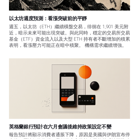
以太坊週度預測：看漲突破前的平靜
週五，以太坊（ETH）繼續橫盤交易，徘徊在 1,901 美元附
近，暗示未來可能出現突破。與此同時，穩定的交易所交易
基金（ETF）資金流入以及大型 ETH 持有者不斷增加的積累
表明，看漲壓力可能正在暗中積聚。 機構需求繼續增強。
英格蘭銀行預計在六月會議後維持政策設定不變
報告預計將顯示消費者通脹下降，原因是美國與伊朗宣布停