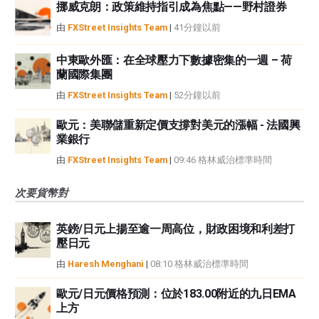
挪威克朗：政策維持指引成為焦點——野村證券
由
FXStreet Insights Team
|
41分鐘以前
中東歐外匯：在全球壓力下數據密集的一週 – 荷
蘭國際集團
由
FXStreet Insights Team
|
52分鐘以前
歐元：美聯儲重新定價支撐對美元的漲幅 - 法國興
業銀行
由
FXStreet Insights Team
|
09:46 格林威治標準時間
次要貨幣對
英鎊/日元上揚至逾一周高位，財政困境和利差打
壓日元
由
Haresh Menghani
|
08:10 格林威治標準時間
歐元/日元價格預測：位於183.00附近的九日EMA
上方