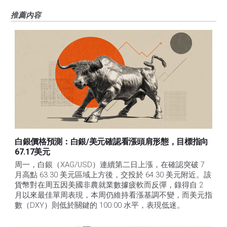
推薦內容
白銀價格預測：白銀/美元確認看漲頭肩形態，目標指向
67.17美元
周一，白銀（XAG/USD）連續第二日上漲，在確認突破 7 
月高點 63.30 美元區域上方後，交投於 64.30 美元附近。該
貨幣對在周五因美國非農就業數據疲軟而反彈，錄得自 2 
月以來最佳單周表現，本周仍維持看漲基調不變，而美元指
數（DXY）則低於關鍵的 100.00 水平，表現低迷。