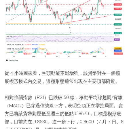
從 4 小時圖來看，空頭動能不斷增強，該貨幣對在一個擴
展楔形模式內交易，這種形態通常出現在主要頂部附近。
相對強弱指數（RSI）已跌破 50 線，移動平均線趨同/背離
（MACD）已穿過信號線下方，表明空頭正在掌控局面。賣
方已將該貨幣對壓低至週三的低點 0.8670，目標是楔形底
部，目前約在 0.8630。進一步下行，0.8600（7 月 7 日、8