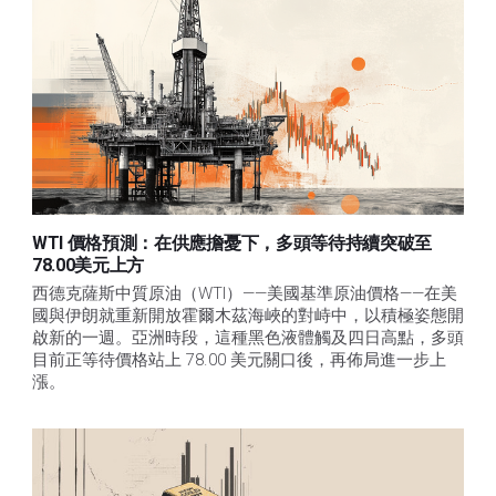
WTI 價格預測：在供應擔憂下，多頭等待持續突破至
78.00美元上方
西德克薩斯中質原油（WTI）——美國基準原油價格——在美
國與伊朗就重新開放霍爾木茲海峽的對峙中，以積極姿態開
啟新的一週。亞洲時段，這種黑色液體觸及四日高點，多頭
目前正等待價格站上 78.00 美元關口後，再佈局進一步上
漲。 