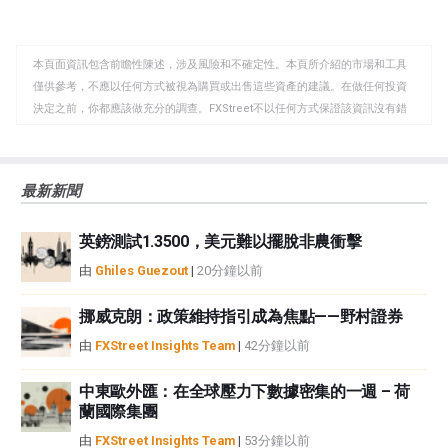
至
至
到
WhatsApp
Telegram
剪
本頁面資訊包含前瞻性陳述，涉及風險和不確定性。本頁所介紹的市場和工具
貼
僅供參考，不應以任何方式被視為購買或出售這些資產的建議。在做任何投資
板
決定之前，你都應該做充分的調查。FXStreet不以任何方式保證該資訊沒有錯
誤、錯誤或重大錯報。它也不保證這些資料是及時的。在公開市場投資涉及很
大的風險，包括損失全部或部分投資，以及精神上的痛苦。所有與投資有關的
風險、損失和成本，包括本金的全部損失，均由您負責。本文僅代表作者個人
最新新聞
觀點，並不代表FXStreet或其廣告商的官方政策或立場。作者不對本頁連結的
資訊負責。
英鎊測試1.3500，美元難以擺脫非農衝擊
如果文章正文中沒有明確提到，在撰寫本文時，作者在本文中提到的任何股票
中都沒有頭寸，也沒有與文中提到的任何公司有業務關係。除了FXStreet，作
由
Ghiles Guezout
|
20分鐘以前
者沒有收到撰寫這篇文章的報酬。
FXStreet和作者不提供個性化的建議。作者對該資訊的準確性、完整性或適用
挪威克朗：政策維持指引成為焦點——野村證券
性不作任何陳述。FXStreet和作者將不承擔任何錯誤，遺漏或任何損失，傷害
由
FXStreet Insights Team
|
42分鐘以前
或損害由此資訊及其顯示或使用引起的。錯誤和遺漏除外。本文作者和
FXStreet並非註冊投資顧問，本文內容無意提供任何投資建議。
中東歐外匯：在全球壓力下數據密集的一週 – 荷
蘭國際集團
由
FXStreet Insights Team
|
53分鐘以前