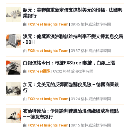
歐元：美聯儲重新定價支撐對美元的漲幅 - 法國興
業銀行
由
FXStreet Insights Team
|
09:46 格林威治標準時間
澳元：偏鷹派澳洲聯儲維持利率不變支撐套息交易
- BBH
由
FXStreet Insights Team
|
09:37 格林威治標準時間
白銀價格今日：根據FXStreet數據，白銀上漲
由
FXStreet團隊
|
09:32 格林威治標準時間
加元：兌美元的反彈面臨關稅風險 – 德國商業銀
行
由
FXStreet Insights Team
|
09:24 格林威治標準時間
布倫特原油：伊朗談判使風險溢價繼續成為焦點
——德意志銀行
由
FXStreet Insights Team
|
09:15 格林威治標準時間