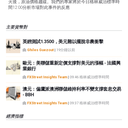
火後，原油價格趨緩。我們的專家將於今日格林威治標準時
間12:00分析市場對此事件的反應
主要貨幣對
英鎊測試1.3500，美元難以擺脫非農衝擊
由
Ghiles Guezout
|
19分鐘以前
歐元：美聯儲重新定價支撐對美元的漲幅 - 法國興
業銀行
由
FXStreet Insights Team
|
09:46 格林威治標準時間
澳元：偏鷹派澳洲聯儲維持利率不變支撐套息交易
- BBH
由
FXStreet Insights Team
|
09:37 格林威治標準時間
經濟指標