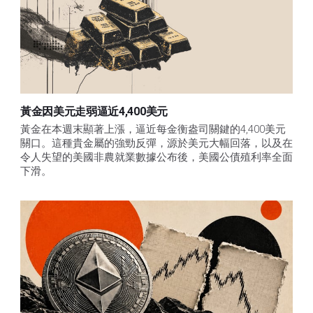
黃金因美元走弱逼近4,400美元
黃金在本週末顯著上漲，逼近每金衡盎司關鍵的4,400美元
關口。這種貴金屬的強勁反彈，源於美元大幅回落，以及在
令人失望的美國非農就業數據公布後，美國公債殖利率全面
下滑。