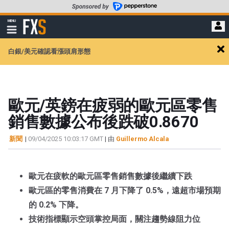
轉
至
FXStreet
MENU
主
顯
示
要
導
內
白銀/美元確認看漲頭肩形態
航
Cl
容
ale
歐元/英鎊在疲弱的歐元區零售
銷售數據公布後跌破0.8670
新聞
|
09/04/2025 10:03:17 GMT
| 由
Guillermo Alcala
歐元在疲軟的歐元區零售銷售數據後繼續下跌
歐元區的零售消費在 7 月下降了 0.5%，遠超市場預期
的 0.2% 下降。
技術指標顯示空頭掌控局面，關注趨勢線阻力位