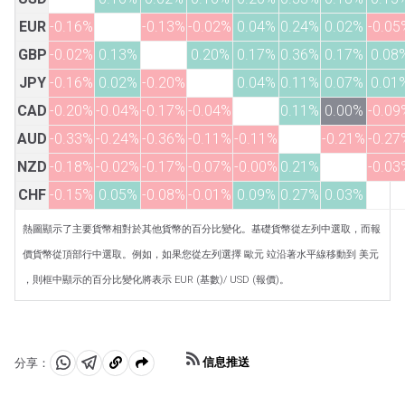
EUR
-0.16%
-0.13%
-0.02%
0.04%
0.24%
0.02%
-0.05
GBP
-0.02%
0.13%
0.20%
0.17%
0.36%
0.17%
0.08
JPY
-0.16%
0.02%
-0.20%
0.04%
0.11%
0.07%
0.01
CAD
-0.20%
-0.04%
-0.17%
-0.04%
0.11%
0.00%
-0.09
AUD
-0.33%
-0.24%
-0.36%
-0.11%
-0.11%
-0.21%
-0.27
NZD
-0.18%
-0.02%
-0.17%
-0.07%
-0.00%
0.21%
-0.03
CHF
-0.15%
0.05%
-0.08%
-0.01%
0.09%
0.27%
0.03%
熱圖顯示了主要貨幣相對於其他貨幣的百分比變化。基礎貨幣從左列中選取，而報
價貨幣從頂部行中選取。例如，如果您從左列選擇 歐元 竝沿著水平線移動到 美元
，則框中顯示的百分比變化將表示 EUR (基數)/ USD (報價)。
信息推送
分享：
分
分
複
享
享
製