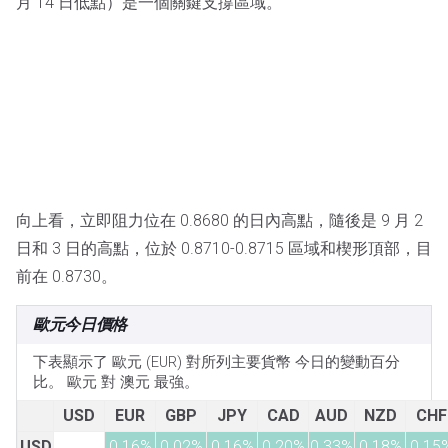
月 14 日低點）是一個關鍵支撐區域。
向上看，立即阻力位在 0.8680 的日內高點，隨後是 9 月 2
日和 3 日的高點，位於 0.8710-0.8715 區域和楔形頂部，目
前在 0.8730。
歐元今日價格
下表顯示了 歐元 (EUR) 對所列主要貨幣 今日的變動百分
比。 歐元 對 澳元 最強。
USD
EUR
GBP
JPY
CAD
AUD
NZD
CHF
USD
0.16%
0.02%
0.16%
0.20%
0.33%
0.18%
0.15