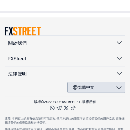
關於我們
FXStreet
法律聲明
繁體中文
版權©2026 FOREXSTREET S.L.版權所有
註釋: 本網頁上的所有信息隨時可能更改. 使用本網站的瀏覽者必須接受我們的用戶協議. 請仔細
閱讀我們的保密協議和合法聲明。
外匯保證金交易隱含巨大風險，可能不適合所有投資者。過高的杠桿作用可以使您獲利，當然