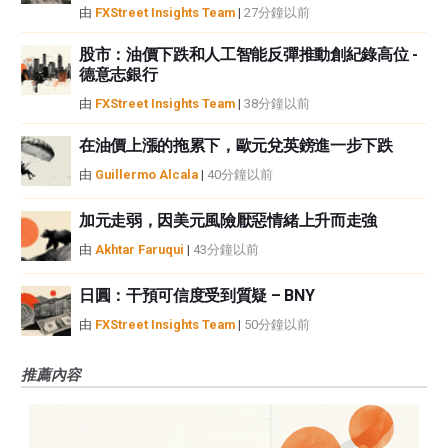
由
FXStreet Insights Team
|
27分鐘以前
股市：油價下跌和人工智能反彈推動創紀錄高位 -
德意志銀行
由
FXStreet Insights Team
|
38分鐘以前
在油價上漲的拖累下，歐元兌英鎊進一步下跌
由
Guillermo Alcala
|
40分鐘以前
加元走弱，因美元風險厭惡情緒上升而走強
由
Akhtar Faruqui
|
43分鐘以前
日圓：干預可信度受到質疑 – BNY
由
FXStreet Insights Team
|
50分鐘以前
推薦內容