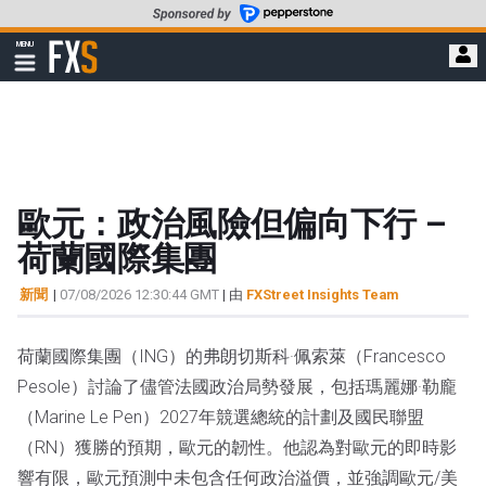
轉
至
FXStreet
MENU
主
顯
示
要
導
內
航
容
歐元：政治風險但偏向下行 –
荷蘭國際集團
新聞
|
07/08/2026 12:30:44 GMT
| 由
FXStreet Insights Team
荷蘭國際集團（ING）的弗朗切斯科·佩索萊（Francesco
Pesole）討論了儘管法國政治局勢發展，包括瑪麗娜·勒龐
（Marine Le Pen）2027年競選總統的計劃及國民聯盟
（RN）獲勝的預期，歐元的韌性。他認為對歐元的即時影
響有限，歐元預測中未包含任何政治溢價，並強調歐元/美