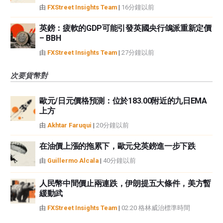
由
FXStreet Insights Team
|
16分鐘以前
英鎊：疲軟的GDP可能引發英國央行鴿派重新定價
– BBH
由
FXStreet Insights Team
|
27分鐘以前
次要貨幣對
歐元/日元價格預測：位於183.00附近的九日EMA
上方
由
Akhtar Faruqui
|
20分鐘以前
在油價上漲的拖累下，歐元兌英鎊進一步下跌
由
Guillermo Alcala
|
40分鐘以前
人民幣中間價止兩連跌，伊朗提五大條件，美方暫
緩動武
由
FXStreet Insights Team
|
02:20 格林威治標準時間