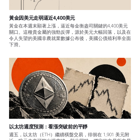
黃金因美元走弱逼近4,400美元
黃金在本週末顯著上漲，逼近每金衡盎司關鍵的4,400美元
關口。這種貴金屬的強勁反彈，源於美元大幅回落，以及在
令人失望的美國非農就業數據公布後，美國公債殖利率全面
下滑。
以太坊週度預測：看漲突破前的平靜
週五，以太坊（ETH）繼續橫盤交易，徘徊在 1,901 美元附