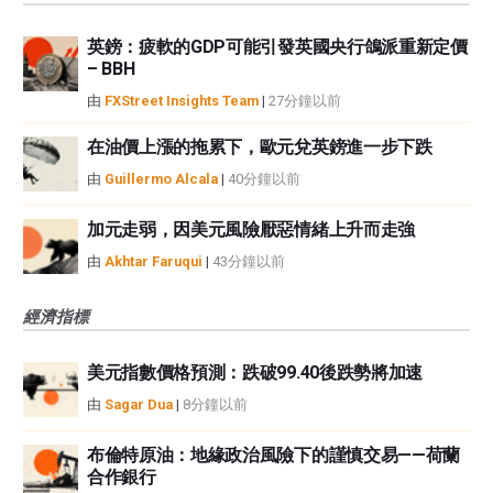
英鎊：疲軟的GDP可能引發英國央行鴿派重新定價
– BBH
由
FXStreet Insights Team
|
27分鐘以前
在油價上漲的拖累下，歐元兌英鎊進一步下跌
由
Guillermo Alcala
|
40分鐘以前
加元走弱，因美元風險厭惡情緒上升而走強
由
Akhtar Faruqui
|
43分鐘以前
經濟指標
美元指數價格預測：跌破99.40後跌勢將加速
由
Sagar Dua
|
8分鐘以前
布倫特原油：地緣政治風險下的謹慎交易——荷蘭
合作銀行