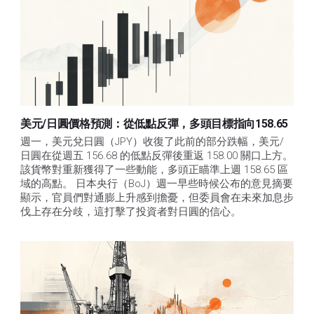
美元/日圓價格預測：從低點反彈，多頭目標指向158.65
週一，美元兌日圓（JPY）收復了此前的部分跌幅，美元/
日圓在從週五 156.68 的低點反彈後重返 158.00 關口上方。
該貨幣對重新獲得了一些動能，多頭正瞄準上週 158.65 區
域的高點。 日本央行（BoJ）週一早些時候公布的意見摘要
顯示，官員們對通膨上升感到擔憂，但委員會在未來加息步
伐上存在分歧，這打擊了投資者對日圓的信心。