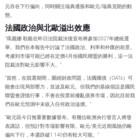
元存在下行偏向，同時關注瑞典通脹和歐元/瑞典克朗的動
態。
法國政治與北歐溢出效應
"瑪麗娜·勒龐在昨日法院裁決後宣布將參加2027年總統選
舉。我們在本報告中討論了法國政治、利率和外匯的前景。
考慮到市場可能已經在定價4月份國民聯盟的勝利，這一法
院裁決對歐元影響不大。"
"當然，在競選期間，圍繞財政問題，法國國債（OATs）可
能會出現局部壓力，並波及歐元。但我們的基線假設是國民
聯盟會謹慎行事，不會在投票前擾亂債券市場，因此目前我
們在歐元預測中未嵌入任何政治溢價。"
"歐元區今日無重要數據發布。有幾位歐洲央行發言人將發
表講話，但預計對市場影響有限。歐元/美元近期風險仍略
偏向下行，本週跌破1.140仍有較大可能。"