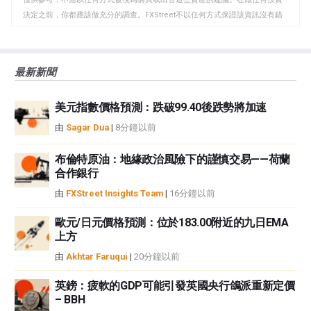
板
決定之前，你都應該做充分的調查。FXStreet不以任何方式保證該資訊沒有錯
誤、錯誤或重大錯報。它也不保證這些資料是及時的。在公開市場投資涉及很
大的風險，包括損失全部或部分投資，以及精神上的痛苦。所有與投資有關的
風險、損失和成本，包括本金的全部損失，均由您負責。本文僅代表作者個人
最新新聞
觀點，並不代表FXStreet或其廣告商的官方政策或立場。作者不對本頁連結的
資訊負責。
美元指數價格預測：跌破99.40後跌勢將加速
如果文章正文中沒有明確提到，在撰寫本文時，作者在本文中提到的任何股票
中都沒有頭寸，也沒有與文中提到的任何公司有業務關係。除了FXStreet，作
由
Sagar Dua
|
8分鐘以前
者沒有收到撰寫這篇文章的報酬。
FXStreet和作者不提供個性化的建議。作者對該資訊的準確性、完整性或適用
布倫特原油：地緣政治風險下的謹慎交易——荷蘭
性不作任何陳述。FXStreet和作者將不承擔任何錯誤，遺漏或任何損失，傷害
合作銀行
或損害由此資訊及其顯示或使用引起的。錯誤和遺漏除外。本文作者和
由
FXStreet Insights Team
|
16分鐘以前
FXStreet並非註冊投資顧問，本文內容無意提供任何投資建議。
歐元/日元價格預測：位於183.00附近的九日EMA
上方
由
Akhtar Faruqui
|
20分鐘以前
英鎊：疲軟的GDP可能引發英國央行鴿派重新定價
– BBH