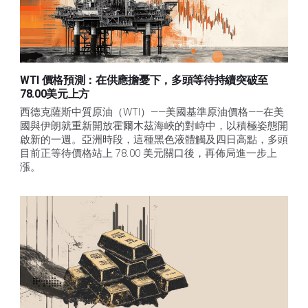
WTI 價格預測：在供應擔憂下，多頭等待持續突破至
78.00美元上方
西德克薩斯中質原油（WTI）——美國基準原油價格——在美
國與伊朗就重新開放霍爾木茲海峽的對峙中，以積極姿態開
啟新的一週。亞洲時段，這種黑色液體觸及四日高點，多頭
目前正等待價格站上 78.00 美元關口後，再佈局進一步上
漲。 