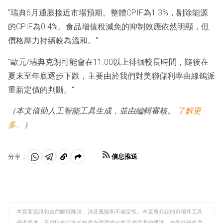
"瑞典6月通脹接近市場預期。整體CPIF為1.3%，剔除能源
的CPIF為0.4%。食品增值稅減免的抑制效應依然明顯，但
價格壓力持續較為溫和。"
"歐元/瑞典克朗可能會在11.00以上徘徊較長時間，隨後在
夏末至年底逐步下跌，主要由於我們對美聯儲利率曲線鴿派
重新定價的判斷。"
（本文借助人工智能工具生成，並由編輯審核。
了解更
多。
）
信息推送
分享：
分
分
複
享
享
製
至
至
到
WhatsApp
Telegram
剪
本頁面資訊包含前瞻性陳述，涉及風險和不確定性。本頁所介紹的市場和工具
貼
僅供參考，不應以任何方式被視為購買或出售這些資產的建議。在做任何投資