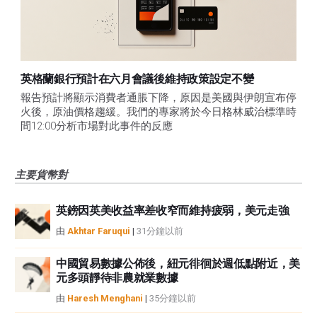
英格蘭銀行預計在六月會議後維持政策設定不變
報告預計將顯示消費者通脹下降，原因是美國與伊朗宣布停
火後，原油價格趨緩。我們的專家將於今日格林威治標準時
間12:00分析市場對此事件的反應
主要貨幣對
英鎊因英美收益率差收窄而維持疲弱，美元走強
由
Akhtar Faruqui
|
31分鐘以前
中國貿易數據公佈後，紐元徘徊於週低點附近，美
元多頭靜待非農就業數據
由
Haresh Menghani
|
35分鐘以前