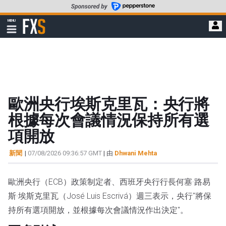
轉
至
FXStreet
MENU
主
顯
示
要
導
內
航
容
歐洲央行埃斯克里瓦：央行將
根據每次會議情況保持所有選
項開放
新聞
|
07/08/2026 09:36:57 GMT
| 由
Dhwani Mehta
歐洲央行（ECB）政策制定者、西班牙央行行長何塞·路易
斯·埃斯克里瓦（José Luis Escrivá）週三表示，央行"將保
持所有選項開放，並根據每次會議情況作出決定"。