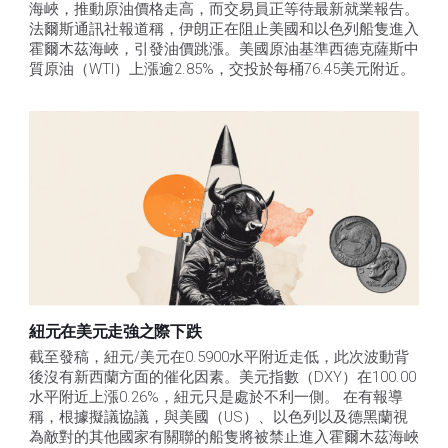
海峽，推動原油價格走高，而交易員正等待最新就業報告。
法爾斯通訊社報道稱，伊朗正在阻止美國和以色列船隻進入
霍爾木茲海峽，引發油價跳漲。美國原油基準西德克薩斯中
質原油（WTI）上漲逾2.85%，交投於每桶76.45美元附近。
紐元在美元走強之際下跌
截至發稿，紐元/美元在0.5900水平附近走低，此次波動背
後沒有新西蘭方面的催化因素。美元指數（DXY）在100.00
水平附近上漲0.26%，紐元只是處於不利一側。 在有報導
稱，根據擬議協議，與美國（US）、以色列以及德黑蘭視
為敵對的其他國家有關聯的船隻將被禁止進入霍爾木茲海峽