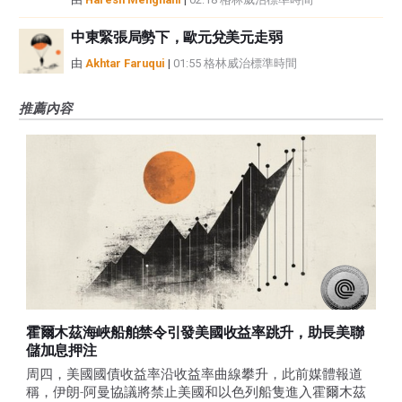
中東緊張局勢下，歐元兌美元走弱
由
Akhtar Faruqui
|
01:55 格林威治標準時間
推薦內容
霍爾木茲海峽船舶禁令引發美國收益率跳升，助長美聯
儲加息押注
周四，美國國債收益率沿收益率曲線攀升，此前媒體報道
稱，伊朗-阿曼協議將禁止美國和以色列船隻進入霍爾木茲