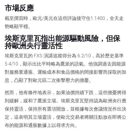
市場反應
截至撰寫時，歐元/美元在這些評論後守住1.1400，全天走
勢略顯平穩。
埃斯克里瓦指出能源驅動風險，但保
持歐洲央行靈活性
埃斯克里瓦的 FXS 演講追蹤得分為 6.2/10，高於歷史基準
5.4/10，顯示出比平時略為鷹派的語氣。他強調過去因能源
對服務業通脹、運輸成本和食品價格的間接影響而採取的加
息，凸顯了對歐元區二次衝擊壓力的擔憂。
然而，他有條件地表示，如果油價持續下跌，這些擔憂將得
到緩解，緩和了鷹派立場。埃斯克里瓦堅持認為歐洲央行應
保持靈活，保持所有選項開放，並根據每次會議情況作出決
定，這表明其立場靈活，使歐元交易者將關注點放在即將公
布的能源和通脹數據上以尋求方向。