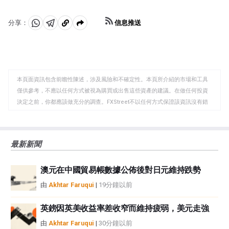
信息推送
分享：
分
分
複
享
享
製
至
至
到
WhatsApp
Telegram
剪
本頁面資訊包含前瞻性陳述，涉及風險和不確定性。本頁所介紹的市場和工具
貼
僅供參考，不應以任何方式被視為購買或出售這些資產的建議。在做任何投資
板
決定之前，你都應該做充分的調查。FXStreet不以任何方式保證該資訊沒有錯
誤、錯誤或重大錯報。它也不保證這些資料是及時的。在公開市場投資涉及很
大的風險，包括損失全部或部分投資，以及精神上的痛苦。所有與投資有關的
風險、損失和成本，包括本金的全部損失，均由您負責。本文僅代表作者個人
最新新聞
觀點，並不代表FXStreet或其廣告商的官方政策或立場。作者不對本頁連結的
資訊負責。
澳元在中國貿易帳數據公佈後對日元維持跌勢
如果文章正文中沒有明確提到，在撰寫本文時，作者在本文中提到的任何股票
中都沒有頭寸，也沒有與文中提到的任何公司有業務關係。除了FXStreet，作
由
Akhtar Faruqui
|
19分鐘以前
者沒有收到撰寫這篇文章的報酬。
FXStreet和作者不提供個性化的建議。作者對該資訊的準確性、完整性或適用
英鎊因英美收益率差收窄而維持疲弱，美元走強
性不作任何陳述。FXStreet和作者將不承擔任何錯誤，遺漏或任何損失，傷害
由
Akhtar Faruqui
|
30分鐘以前
或損害由此資訊及其顯示或使用引起的。錯誤和遺漏除外。本文作者和