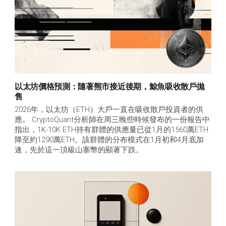
以太坊價格預測：隨著熊市接近後期，鯨魚吸收散戶拋
售​
2026年，以太坊（ETH）大戶一直在吸收散戶投資者的供
應。 CryptoQuant分析師在周三晚些時候發布的一份報告中
指出，1K-10K ETH持有群體的供應量已從1月的1560萬ETH
降至約1290萬ETH。該群體的分布模式在1月初和4月底加
速，先於這一頂級山寨幣的顯著下跌。