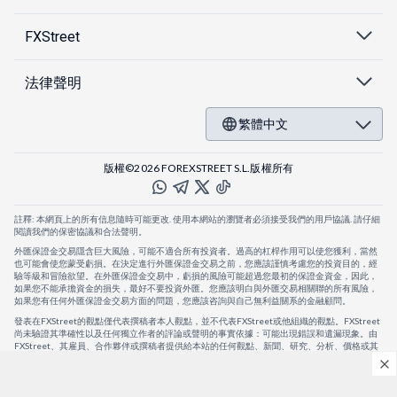
FXStreet
法律聲明
繁體中文
版權©2026 FOREXSTREET S.L.版權所有
註釋: 本網頁上的所有信息隨時可能更改. 使用本網站的瀏覽者必須接受我們的用戶協議. 請仔細
閱讀我們的保密協議和合法聲明。
外匯保證金交易隱含巨大風險，可能不適合所有投資者。過高的杠桿作用可以使您獲利，當然
也可能會使您蒙受虧損。在決定進行外匯保證金交易之前，您應該謹慎考慮您的投資目的，經
驗等級和冒險欲望。在外匯保證金交易中，虧損的風險可能超過您最初的保證金資金，因此，
如果您不能承擔資金的損失，最好不要投資外匯。您應該明白與外匯交易相關聯的所有風險，
如果您有任何外匯保證金交易方面的問題，您應該咨詢與自己無利益關系的金融顧問。
發表在FXStreet的觀點僅代表撰稿者本人觀點，並不代表FXStreet或他組織的觀點。FXStreet
尚未驗證其準確性以及任何獨立作者的評論或聲明的事實依據：可能出現錯誤和遺漏現象。由
FXStreet、其雇員、合作夥伴或撰稿者提供給本站的任何觀點、新聞、研究、分析、價格或其
他信息，僅作為壹般的市場評論，並不構成投資建議。FXStreet將不會承擔任何損失或損害的
賠償責任，包括但不限於因直接或間接使用或依賴這些信息而可能產生的任何利潤損失。