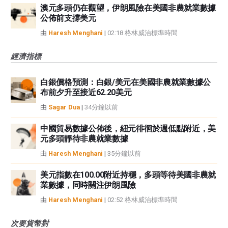
澳元多頭仍在觀望，伊朗風險在美國非農就業數據
公佈前支撐美元
由
Haresh Menghani
|
02:18 格林威治標準時間
經濟指標
白銀價格預測：白銀/美元在美國非農就業數據公
布前夕升至接近62.20美元
由
Sagar Dua
|
34分鐘以前
中國貿易數據公佈後，紐元徘徊於週低點附近，美
元多頭靜待非農就業數據
由
Haresh Menghani
|
35分鐘以前
美元指數在100.00附近持穩，多頭等待美國非農就
業數據，同時關注伊朗風險
由
Haresh Menghani
|
02:52 格林威治標準時間
次要貨幣對