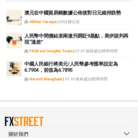
澳元在中國貿易帳數據公佈後對日元維持跌勢
由
Akhtar Faruqui
|
20分鐘以前
人民幣中間價結束兩連升調貶9基點，美伊談判再
現“溫差”
由
FXStreet Insights Team
|
01:47 格林威治標準時間
中國人民銀行將美元/人民幣參考匯率設定為
6.7904，前值為6.7895
由
Haresh Menghani
|
01:16 格林威治標準時間
關於我們