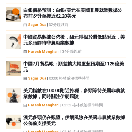
FXStreet並非註冊投資顧問，本文內容無意提供任何投資建議。
白銀價格預測：白銀/美元在美國非農就業數據公
布前夕升至接近62.20美元
由
Sagar Dua
|
32分鐘以前
中國貿易數據公佈後，紐元徘徊於週低點附近，美
元多頭靜待非農就業數據
由
Haresh Menghani
|
34分鐘以前
中國7月貿易帳：順差擴大幅度超預期至1125億美
元
由
Sagar Dua
|
03:00 格林威治標準時間
美元指數在100.00附近持穩，多頭等待美國非農就
業數據，同時關注伊朗風險
由
Haresh Menghani
|
02:52 格林威治標準時間
澳元多頭仍在觀望，伊朗風險在美國非農就業數據
公佈前支撐美元
由
Haresh Menghani
|
02:18 格林威治標準時間