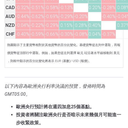
CAD
-0.32%
-0.51%
-0.58%
-0.13%
0.20%
-0.28%
0.08
AUD
-0.44%
-0.62%
-0.69%
-0.29%
-0.20%
-0.40%
-0.04
NZD
-0.04%
-0.22%
-0.29%
0.15%
0.28%
0.40%
0.37
CHF
-0.40%
-0.59%
-0.66%
-0.30%
-0.08%
0.04%
-0.37%
熱圖顯示了主要貨幣相對於其他貨幣的百分比變化。基礎貨幣從左列中選取，而報
價貨幣從頂部行中選取。例如，如果您從左列選擇 歐元 竝沿著水平線移動到 美元
，則框中顯示的百分比變化將表示 EUR (基數)/ USD (報價)。
以下內容為歐洲央行利率決議的預覽，發佈時間為
GMT05:00。
歐洲央行預計將在週四加息25個基點。
投資者將關注歐洲央行是否暗示未來幾個月可能進一
步收緊政策。