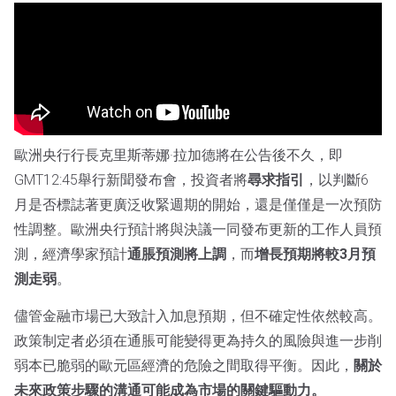
歐洲央行行長克里斯蒂娜·拉加德將在公告後不久，即
GMT12:45舉行新聞發布會，投資者將
尋求指引
，以判斷6
月是否標誌著更廣泛收緊週期的開始，還是僅僅是一次預防
性調整。歐洲央行預計將與決議一同發布更新的工作人員預
測，經濟學家預計
通脹預測將上調
，而
增長預期將較3月預
測走弱
。
儘管金融市場已大致計入加息預期，但不確定性依然較高。
政策制定者必須在通脹可能變得更為持久的風險與進一步削
弱本已脆弱的歐元區經濟的危險之間取得平衡。因此，
關於
未來政策步驟的溝通可能成為市場的關鍵驅動力。