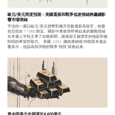
歐元/美元周度預測：美國通脹和戰爭低迷情緒將繼續影
響市場情緒
平淡的一週以歐元/美元貨幣對飆升至數週新高收官，收盤
前交投於 1.1560 附近。關於中東衝突即將結束的樂觀情緒
在本週上半段主導了頭條新聞，隨後卻又被慣常的拖延和被
削弱的希望所取代。 美國（US）總統唐納德-特朗普本週反
覆表示，他認為與伊朗的戰爭"很快"就會結束。
黃金因美元走弱逼近4,400美元