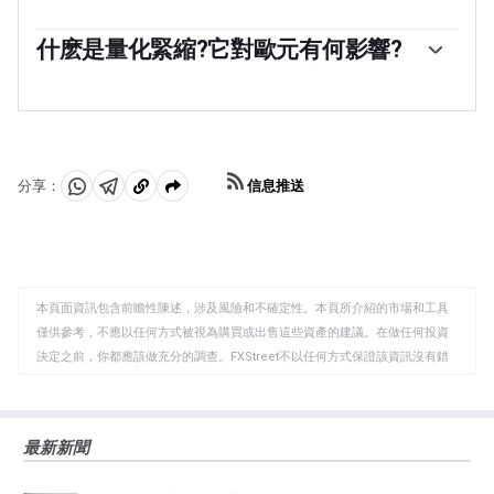
「在極端情況下，歐洲央行可以實施一種叫做量化寬松的
政策工具。量化寬松是指歐洲央行印製歐元，然後用這些
什麽是量化緊縮?它對歐元有何影響?
歐元從銀行和其他金融機構購買資產——通常是政府債券或
量化緊縮(QT)是量化寬松的反面。它是在量化寬松之後，
公司債券。量化寬松通常會導致歐元走弱。當僅僅降低利
當經濟正在復蘇，通脹開始上升時進行的。在量化寬松
率不太可能實現價格穩定的目標時，量化寬松是最後的手
中，歐洲央行(ECB)從金融機構購買政府和公司債券，為它
段。歐洲央行在2009年至2011年的金融危機期間、2015年
們提供流動性，而在QT中，歐洲央行停止購買更多債券，
通脹持續低迷期間以及新冠肺炎大流行期間都使用了這種
並停止將其持有的到期債券本金進行再投資。這通常對歐
方法。」
信息推送
分享：
元有利(或看漲)。
分
分
複
享
享
製
至
至
到
WhatsApp
Telegram
剪
本頁面資訊包含前瞻性陳述，涉及風險和不確定性。本頁所介紹的市場和工具
貼
僅供參考，不應以任何方式被視為購買或出售這些資產的建議。在做任何投資
板
決定之前，你都應該做充分的調查。FXStreet不以任何方式保證該資訊沒有錯
誤、錯誤或重大錯報。它也不保證這些資料是及時的。在公開市場投資涉及很
大的風險，包括損失全部或部分投資，以及精神上的痛苦。所有與投資有關的
風險、損失和成本，包括本金的全部損失，均由您負責。本文僅代表作者個人
最新新聞
觀點，並不代表FXStreet或其廣告商的官方政策或立場。作者不對本頁連結的
資訊負責。