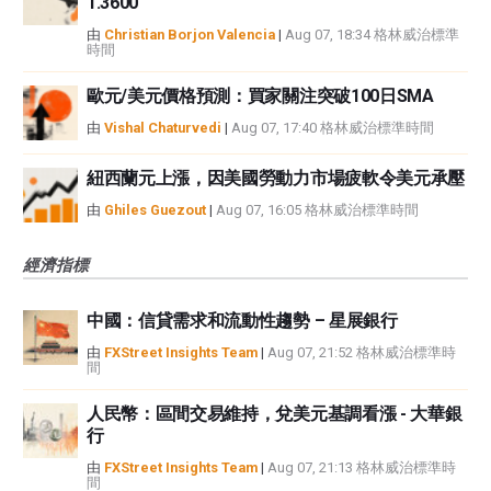
1.3600
由
Christian Borjon Valencia
|
Aug 07, 18:34 格林威治標準
時間
歐元/美元價格預測：買家關注突破100日SMA
由
Vishal Chaturvedi
|
Aug 07, 17:40 格林威治標準時間
紐西蘭元上漲，因美國勞動力市場疲軟令美元承壓
由
Ghiles Guezout
|
Aug 07, 16:05 格林威治標準時間
經濟指標
中國：信貸需求和流動性趨勢 – 星展銀行
由
FXStreet Insights Team
|
Aug 07, 21:52 格林威治標準時
間
人民幣：區間交易維持，兌美元基調看漲 - 大華銀
行
由
FXStreet Insights Team
|
Aug 07, 21:13 格林威治標準時
間