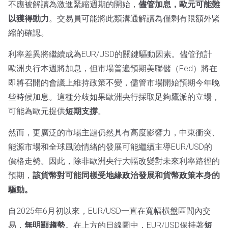
不應被解讀為激進緊縮週期的開始，
儘管加息，歐元可能難
以獲得動力
。交易員可能將此類溝通解讀為僅剩有限額外緊
縮的確認。
利率差異將繼續成為EUR/USD的關鍵驅動因素。儘管預計
歐洲央行本週將加息，但市場普遍預期美聯儲（Fed）將在
即將召開的會議上維持政策不變，儘管市場開始預期今年晚
些時候加息。這種分歧如果歐洲央行採取足夠鷹派的立場，
可能為歐元提供
短期支撐
。
然而，更廣泛的市場主題仍然具有高度影響力，中東衝突、
能源市場和全球風險情緒的發展可能繼續主導EUR/USD的
價格走勢。因此，除非歐洲央行大幅改變對未來利率路徑的
預期，
該貨幣對可能同樣受地緣政治發展和貨幣政策本身的
驅動。
自2025年6月初以來，EUR/USD一直在寬幅橫盤區間內交
易，
無明顯趨勢
。在上方的日線圖中，EUR/USD保持著
短