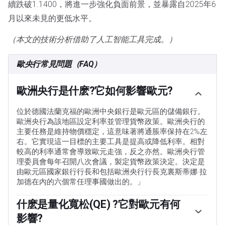
續跌破1.1400，將進一步強化負面前景，並暴露自2025年6
月以來未見的更低水平。
（本文的技術分析借助了人工智能工具完成。）
歐央行常見問題（FAQ）
歐洲央行是什麽?它如何影響歐元?
位於德國法蘭克福的歐洲中央銀行是歐元區的儲備銀行。
歐洲央行為該地區設定利率並管理貨幣政策。歐洲央行的
主要任務是維持物價穩定，這意味著將通脹率保持在2%左
右。它實現這一目標的主要工具是提高或降低利率。相對
較高的利率通常會導致歐元走強，反之亦然。歐洲央行管
理委員會每年召開八次會議，製定貨幣政策決定。決定是
由歐元區國家銀行行長和包括歐洲央行行長克裏斯蒂娜·拉
加德在內的六個常任理事國做出的。」
什麽是量化寬松(QE) ?它對歐元有何
影響?