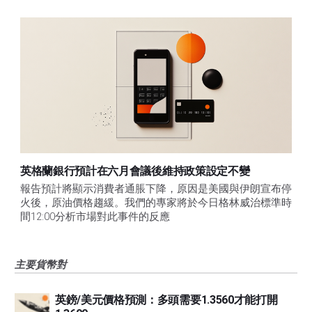
英格蘭銀行預計在六月會議後維持政策設定不變
報告預計將顯示消費者通脹下降，原因是美國與伊朗宣布停
火後，原油價格趨緩。我們的專家將於今日格林威治標準時
間12:00分析市場對此事件的反應
主要貨幣對
英鎊/美元價格預測：多頭需要1.3560才能打開