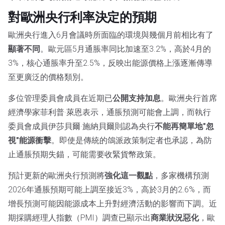
對歐洲央行利率決定的預期
歐洲央行進入6月會議時所面臨的環境與幾個月前相比有了
顯著不同
。歐元區5月通脹率同比加速至3.2%，高於4月的
3%，核心通脹率升至2.5%，反映出能源價格上漲逐漸傳導
至更廣泛的價格類別。
多位管理委員會成員在近期已
公開支持加息
。歐洲央行首席
經濟學家菲利普·萊恩表示，通脹預測可能會上調，而執行
委員會成員伊莎貝爾·施納貝爾則認為央行
不能再簡單地"忽
視"能源衝擊
。即使是傳統的鴿派政策制定者也承認，為防
止通脹預期失錨，可能需要收緊貨幣政策。
預計更新的歐洲央行預測將
強化這一觀點
，多家機構預測
2026年通脹預期可能上調至接近3%，高於3月的2.6%，而
增長預測可能因能源成本上升對經濟活動的影響而下調。近
期採購經理人指數（PMI）調查已顯示出
商業狀況惡化
，歐