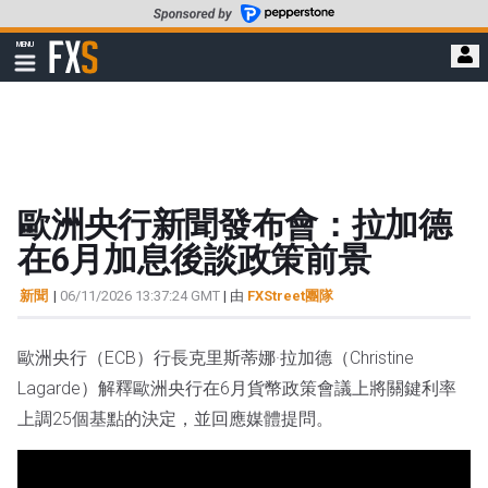
轉
至
FXStreet
MENU
主
顯
示
要
導
內
航
容
歐洲央行新聞發布會：拉加德
在6月加息後談政策前景
新聞
|
06/11/2026 13:37:24 GMT
| 由
FXStreet團隊
歐洲央行（ECB）行長克里斯蒂娜·拉加德（Christine
Lagarde）解釋歐洲央行在6月貨幣政策會議上將關鍵利率
上調25個基點的決定，並回應媒體提問。