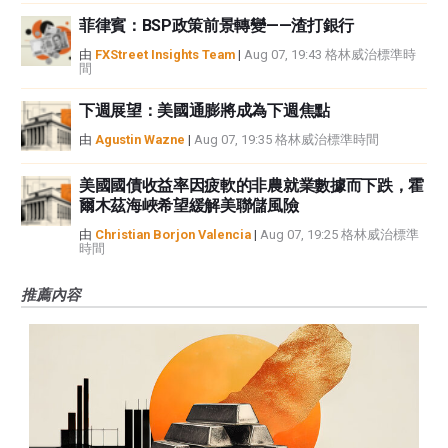
菲律賓：BSP政策前景轉變——渣打銀行
由
FXStreet Insights Team
|
Aug 07, 19:43 格林威治標準時
間
下週展望：美國通膨將成為下週焦點
由
Agustin Wazne
|
Aug 07, 19:35 格林威治標準時間
美國國債收益率因疲軟的非農就業數據而下跌，霍
爾木茲海峽希望緩解美聯儲風險
由
Christian Borjon Valencia
|
Aug 07, 19:25 格林威治標準
時間
推薦內容