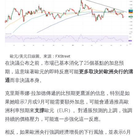
歐元/美元日線圖。來源：FXStreet
在決議公布之前，市場已基本消化了25個基點的加息預
期，這意味著歐元的即時反應可能
更多取決於歐洲央行的溝
通
而非決議本身。
克里斯蒂娜-拉加德傳遞的比預期更鷹派的信息，特別是如
果她暗示7月或9月可能需要額外加息，可能會通過推高歐
洲利率預期來
支撐
歐元（EUR）。對通脹預測的上調，強調
持續的價格壓力，可能進一步強化這一反應。
相反，如果歐洲央行強調經濟增長的下行風險，並表示6月