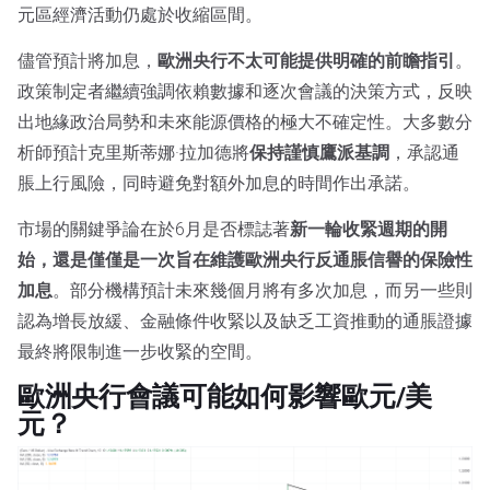
元區經濟活動仍處於收縮區間。
儘管預計將加息，
歐洲央行不太可能提供明確的前瞻指引
。
政策制定者繼續強調依賴數據和逐次會議的決策方式，反映
出地緣政治局勢和未來能源價格的極大不確定性。大多數分
析師預計克里斯蒂娜·拉加德將
保持謹慎鷹派基調
，承認通
脹上行風險，同時避免對額外加息的時間作出承諾。
市場的關鍵爭論在於6月是否標誌著
新一輪收緊週期的開
始，還是僅僅是一次旨在維護歐洲央行反通脹信譽的保險性
加息
。部分機構預計未來幾個月將有多次加息，而另一些則
認為增長放緩、金融條件收緊以及缺乏工資推動的通脹證據
最終將限制進一步收緊的空間。
歐洲央行會議可能如何影響歐元/美
元？