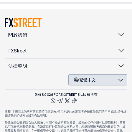
關於我們
FXStreet
法律聲明
繁體中文
版權©2026 FOREXSTREET S.L.版權所有
註釋: 本網頁上的所有信息隨時可能更改. 使用本網站的瀏覽者必須接受我們的用戶協議. 請仔細
閱讀我們的保密協議和合法聲明。
外匯保證金交易隱含巨大風險，可能不適合所有投資者。過高的杠桿作用可以使您獲利，當然
也可能會使您蒙受虧損。在決定進行外匯保證金交易之前，您應該謹慎考慮您的投資目的，經
驗等級和冒險欲望。在外匯保證金交易中，虧損的風險可能超過您最初的保證金資金，因此，