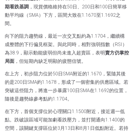
期看跌基調
，現貨價格維持在50日、200日和100日簡單移
動平均線（SMA）下方，區間大致在1.1670至1.1692之
間。
向下的阻力趨勢線，最近一次交叉點約為1.1704，繼續構
成整體的下行偏見框架。與此同時，相對強弱指數（RSI）
為38.9，顯示動能疲弱但尚未進入超賣區，表明
賣方仍掌控
局面
，但短期內缺乏明顯的疲態信號。
在上方，初步阻力位於50日SMA附近的1.1670，緊隨其後
的是200日SMA約1.1678，形成了一個密集的供應區域。若
突破這些阻力，將進一步暴露100日SMA在1.1692的位置，
隨後是趨勢線參考點約1.1704。
在下方，首個支撐位於心理關口1.1500附近，接近週一低
點。跌破該區域可能加劇看跌壓力，並打開通向1.1400的
空間，該關鍵支撐區位於3月13日和8月1日低點附近。若持