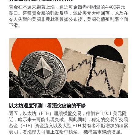
黃金在本週末顯著上漲，逼近每金衡盎司關鍵的4,400美元
關口。這種貴金屬的強勁反彈，源於美元大幅回落，以及在
令人失望的美國非農就業數據公布後，美國公債殖利率全面
下滑。
以太坊週度預測：看漲突破前的平靜
週五，以太坊（ETH）繼續橫盤交易，徘徊在 1,901 美元附
近，暗示未來可能出現突破。與此同時，穩定的交易所交易
基金（ETF）資金流入以及大型 ETH 持有者不斷增加的積累
表明，看漲壓力可能正在暗中積聚。 機構需求繼續增強。