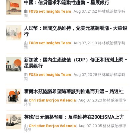
中國：信貸需求和流動性趨勢 – 星展銀行
如果文章正文中沒有明確提到，在撰寫本文時，作者在本文中提到的任何股票
中都沒有頭寸，也沒有與文中提到的任何公司有業務關係。除了FXStreet，作
由
FXStreet Insights Team
|
Aug 07, 21:52 格林威治標準時
間
者沒有收到撰寫這篇文章的報酬。
FXStreet和作者不提供個性化的建議。作者對該資訊的準確性、完整性或適用
人民幣：區間交易維持，兌美元基調看漲 - 大華銀
性不作任何陳述。FXStreet和作者將不承擔任何錯誤，遺漏或任何損失，傷害
行
或損害由此資訊及其顯示或使用引起的。錯誤和遺漏除外。本文作者和
FXStreet並非註冊投資顧問，本文內容無意提供任何投資建議。
由
FXStreet Insights Team
|
Aug 07, 21:13 格林威治標準時
間
新加坡：國內生產總值（GDP）修正和預測上調 –
星展銀行
由
FXStreet Insights Team
|
Aug 07, 20:28 格林威治標準時
間
霍爾木茲協議希望隨著談判推進而升溫 – 路透社
由
Christian Borjon Valencia
|
Aug 07, 20:20 格林威治標準
時間
英鎊/日元價格預測：反彈維持在200日SMA上方
由
Christian Borjon Valencia
|
Aug 07, 20:05 格林威治標準
時間