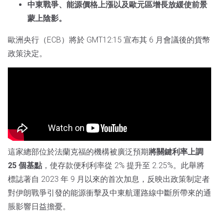
中東戰爭、能源價格上漲以及歐元區增長放緩使前景
蒙上陰影。
歐洲央行（ECB）將於 GMT12:15 宣布其 6 月會議後的貨幣
政策決定。
這家總部位於法蘭克福的機構被廣泛預期
將關鍵利率上調
25 個基點
，使存款便利利率從 2% 提升至 2.25%。此舉將
標誌著自 2023 年 9 月以來的首次加息，反映出政策制定者
對伊朗戰爭引發的能源衝擊及中東航運路線中斷所帶來的通
脹影響日益擔憂。