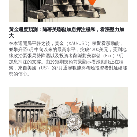
黃金週度預測：隨著美聯儲加息押注緩和，看漲壓力加
大
在本週開局平靜之後，黃金（XAU/USD）積聚看漲動能，
並攀升至6月中旬以來的最高水平，突破4300美元，受到地
緣政治緊張局勢降溫以及投資者削減對美聯儲（Fed）9月
加息押注的支撐。由於短期技術前景顯示看漲動能正在積
聚，來自美國（US）的7月通膨數據將考驗投資者對延續漲
勢的信心。 