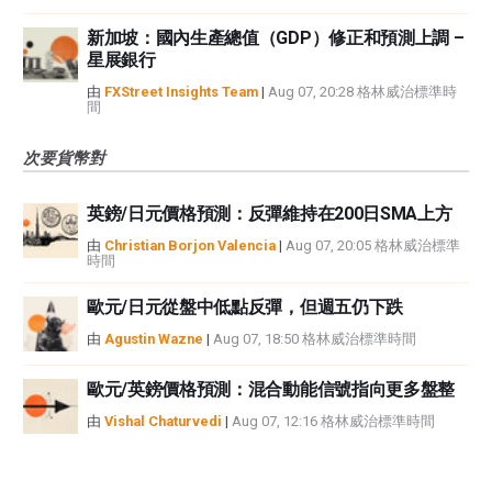
新加坡：國內生產總值（GDP）修正和預測上調 –
星展銀行
由
FXStreet Insights Team
|
Aug 07, 20:28 格林威治標準時
間
次要貨幣對
英鎊/日元價格預測：反彈維持在200日SMA上方
由
Christian Borjon Valencia
|
Aug 07, 20:05 格林威治標準
時間
歐元/日元從盤中低點反彈，但週五仍下跌
由
Agustin Wazne
|
Aug 07, 18:50 格林威治標準時間
歐元/英鎊價格預測：混合動能信號指向更多盤整
由
Vishal Chaturvedi
|
Aug 07, 12:16 格林威治標準時間