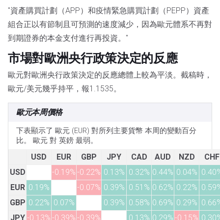
"資產購買計劃（APP）和疫情緊急購買計劃（PEPP）資產
組合正以有節制且可預測的速度減少，因為歐元體系不再對
到期證券的本金支付進行再投資。"
市場對歐洲央行政策決定的反應
歐元對歐洲央行政策決定的反應總體上較為平淡。截稿時，
歐元/美元幾乎持平，報1.1535。
歐元本周價格
下表顯示了 歐元 (EUR) 對所列主要貨幣 本周的變動百分
比。 歐元 對 英鎊 最弱。
USD
EUR
GBP
JPY
CAD
AUD
NZD
CHF
USD
-0.19%
-0.22%
0.13%
0.32%
0.44%
0.04%
0.40
EUR
0.19%
-0.07%
0.39%
0.51%
0.62%
0.22%
0.59
GBP
0.22%
0.07%
0.39%
0.58%
0.69%
0.29%
0.66
JPY
-0.13%
-0.39%
-0.39%
0.13%
0.29%
-0.15%
0.30