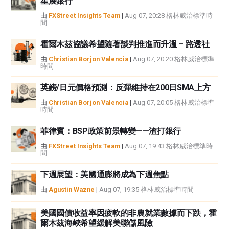
星展銀行
由
FXStreet Insights Team
|
Aug 07, 20:28 格林威治標準時
間
霍爾木茲協議希望隨著談判推進而升溫 – 路透社
由
Christian Borjon Valencia
|
Aug 07, 20:20 格林威治標準
時間
英鎊/日元價格預測：反彈維持在200日SMA上方
由
Christian Borjon Valencia
|
Aug 07, 20:05 格林威治標準
時間
菲律賓：BSP政策前景轉變——渣打銀行
由
FXStreet Insights Team
|
Aug 07, 19:43 格林威治標準時
間
下週展望：美國通膨將成為下週焦點
由
Agustin Wazne
|
Aug 07, 19:35 格林威治標準時間
美國國債收益率因疲軟的非農就業數據而下跌，霍
爾木茲海峽希望緩解美聯儲風險