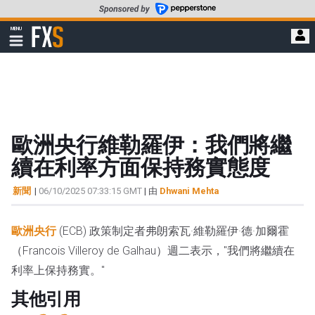
轉
至
FXStreet
MENU
主
顯
示
要
導
內
航
容
歐洲央行維勒羅伊：我們將繼
續在利率方面保持務實態度
新聞
|
06/10/2025 07:33:15 GMT
| 由
Dhwani Mehta
歐洲央行
(ECB) 政策制定者弗朗索瓦·維勒羅伊·德·加爾霍
（Francois Villeroy de Galhau）週二表示，"我們將繼續在
利率上保持務實。"
其他引用