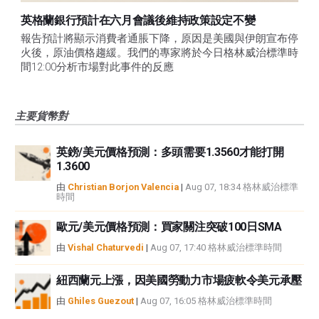
英格蘭銀行預計在六月會議後維持政策設定不變
報告預計將顯示消費者通脹下降，原因是美國與伊朗宣布停
火後，原油價格趨緩。我們的專家將於今日格林威治標準時
間12:00分析市場對此事件的反應
主要貨幣對
英鎊/美元價格預測：多頭需要1.3560才能打開
1.3600
由
Christian Borjon Valencia
|
Aug 07, 18:34 格林威治標準
時間
歐元/美元價格預測：買家關注突破100日SMA
由
Vishal Chaturvedi
|
Aug 07, 17:40 格林威治標準時間
紐西蘭元上漲，因美國勞動力市場疲軟令美元承壓
由
Ghiles Guezout
|
Aug 07, 16:05 格林威治標準時間