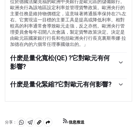
位於德國法蘭克福的歐洲中央銀行是歐元區的儲備銀行。
歐洲央行為該地區設定利率並管理貨幣政策。歐洲央行的
主要任務是維持物價穩定，這意味著將通脹率保持在2%左
右。它實現這一目標的主要工具是提高或降低利率。相對
較高的利率通常會導致歐元走強，反之亦然。歐洲央行管
理委員會每年召開八次會議，製定貨幣政策決定。決定是
由歐元區國家銀行行長和包括歐洲央行行長克裏斯蒂娜·拉
加德在內的六個常任理事國做出的。」
什麽是量化寬松(QE) ?它對歐元有何
影響?
「在極端情況下，歐洲央行可以實施一種叫做量化寬松的
政策工具。量化寬松是指歐洲央行印製歐元，然後用這些
什麽是量化緊縮?它對歐元有何影響?
歐元從銀行和其他金融機構購買資產——通常是政府債券或
量化緊縮(QT)是量化寬松的反面。它是在量化寬松之後，
公司債券。量化寬松通常會導致歐元走弱。當僅僅降低利
當經濟正在復蘇，通脹開始上升時進行的。在量化寬松
率不太可能實現價格穩定的目標時，量化寬松是最後的手
中，歐洲央行(ECB)從金融機構購買政府和公司債券，為它
段。歐洲央行在2009年至2011年的金融危機期間、2015年
們提供流動性，而在QT中，歐洲央行停止購買更多債券，
通脹持續低迷期間以及新冠肺炎大流行期間都使用了這種
並停止將其持有的到期債券本金進行再投資。這通常對歐
方法。」
信息推送
分享：
元有利(或看漲)。
分
分
複
享
享
製