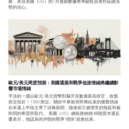
聚，來自美國（US）的7月通膨數據將考驗投資者對延續漲
勢的信心。 
歐元/美元周度預測：美國通脹和戰爭低迷情緒將繼續影
響市場情緒
平淡的一週以歐元/美元貨幣對飆升至數週新高收官，收盤
前交投於 1.1560 附近。關於中東衝突即將結束的樂觀情緒
在本週上半段主導了頭條新聞，隨後卻又被慣常的拖延和被
削弱的希望所取代。 美國（US）總統唐納德-特朗普本週反
覆表示，他認為與伊朗的戰爭"很快"就會結束。