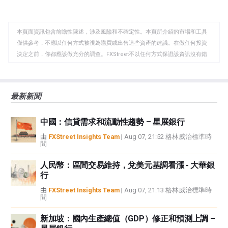
至
至
到
WhatsApp
Telegram
剪
本頁面資訊包含前瞻性陳述，涉及風險和不確定性。本頁所介紹的市場和工具
貼
僅供參考，不應以任何方式被視為購買或出售這些資產的建議。在做任何投資
板
決定之前，你都應該做充分的調查。FXStreet不以任何方式保證該資訊沒有錯
誤、錯誤或重大錯報。它也不保證這些資料是及時的。在公開市場投資涉及很
大的風險，包括損失全部或部分投資，以及精神上的痛苦。所有與投資有關的
風險、損失和成本，包括本金的全部損失，均由您負責。本文僅代表作者個人
最新新聞
觀點，並不代表FXStreet或其廣告商的官方政策或立場。作者不對本頁連結的
資訊負責。
中國：信貸需求和流動性趨勢 – 星展銀行
如果文章正文中沒有明確提到，在撰寫本文時，作者在本文中提到的任何股票
中都沒有頭寸，也沒有與文中提到的任何公司有業務關係。除了FXStreet，作
由
FXStreet Insights Team
|
Aug 07, 21:52 格林威治標準時
間
者沒有收到撰寫這篇文章的報酬。
FXStreet和作者不提供個性化的建議。作者對該資訊的準確性、完整性或適用
人民幣：區間交易維持，兌美元基調看漲 - 大華銀
性不作任何陳述。FXStreet和作者將不承擔任何錯誤，遺漏或任何損失，傷害
行
或損害由此資訊及其顯示或使用引起的。錯誤和遺漏除外。本文作者和
FXStreet並非註冊投資顧問，本文內容無意提供任何投資建議。
由
FXStreet Insights Team
|
Aug 07, 21:13 格林威治標準時
間
新加坡：國內生產總值（GDP）修正和預測上調 –