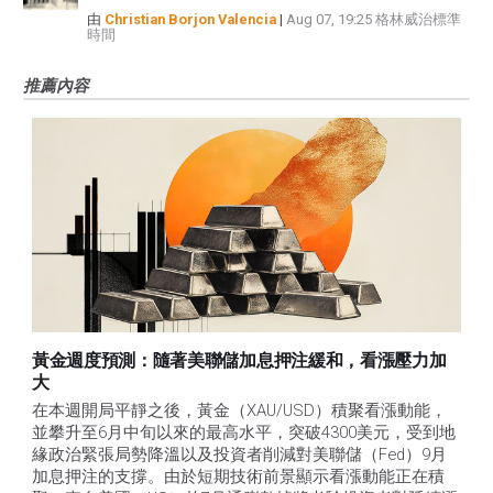
由
Christian Borjon Valencia
|
Aug 07, 19:25 格林威治標準
時間
推薦內容
黃金週度預測：隨著美聯儲加息押注緩和，看漲壓力加
大
在本週開局平靜之後，黃金（XAU/USD）積聚看漲動能，
並攀升至6月中旬以來的最高水平，突破4300美元，受到地
緣政治緊張局勢降溫以及投資者削減對美聯儲（Fed）9月
加息押注的支撐。由於短期技術前景顯示看漲動能正在積