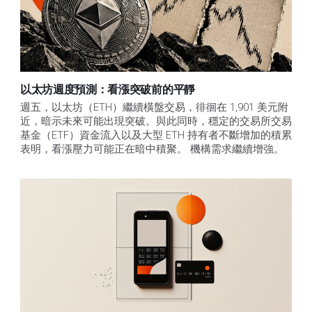
以太坊週度預測：看漲突破前的平靜
週五，以太坊（ETH）繼續橫盤交易，徘徊在 1,901 美元附
近，暗示未來可能出現突破。與此同時，穩定的交易所交易
基金（ETF）資金流入以及大型 ETH 持有者不斷增加的積累
表明，看漲壓力可能正在暗中積聚。 機構需求繼續增強。