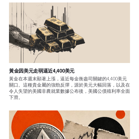
黃金因美元走弱逼近4,400美元
黃金在本週末顯著上漲，逼近每金衡盎司關鍵的4,400美元
關口。這種貴金屬的強勁反彈，源於美元大幅回落，以及在
令人失望的美國非農就業數據公布後，美國公債殖利率全面
下滑。