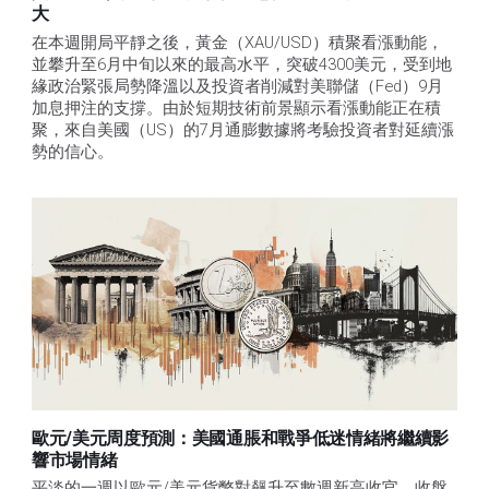
大
在本週開局平靜之後，黃金（XAU/USD）積聚看漲動能，
並攀升至6月中旬以來的最高水平，突破4300美元，受到地
緣政治緊張局勢降溫以及投資者削減對美聯儲（Fed）9月
加息押注的支撐。由於短期技術前景顯示看漲動能正在積
聚，來自美國（US）的7月通膨數據將考驗投資者對延續漲
勢的信心。 
歐元/美元周度預測：美國通脹和戰爭低迷情緒將繼續影
響市場情緒
平淡的一週以歐元/美元貨幣對飆升至數週新高收官，收盤