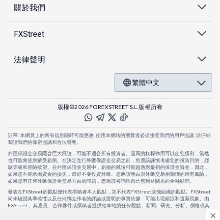
關於我們
FXStreet
法律聲明
繁體中文
版權©2026 FOREXSTREET S.L.版權所有
註釋: 本網頁上的所有信息隨時可能更改. 使用本網站的瀏覽者必須接受我們的用戶協議. 請仔細
閱讀我們的保密協議和合法聲明。
外匯保證金交易隱含巨大風險，可能不適合所有投資者。過高的杠桿作用可以使您獲利，當然
也可能會使您蒙受虧損。在決定進行外匯保證金交易之前，您應該謹慎考慮您的投資目的，經
驗等級和冒險欲望。在外匯保證金交易中，虧損的風險可能超過您最初的保證金資金，因此，
如果您不能承擔資金的損失，最好不要投資外匯。您應該明白與外匯交易相關聯的所有風險，
如果您有任何外匯保證金交易方面的問題，您應該咨詢與自己無利益關系的金融顧問。
發表在FXStreet的觀點僅代表撰稿者本人觀點，並不代表FXStreet或他組織的觀點。FXStreet
尚未驗證其準確性以及任何獨立作者的評論或聲明的事實依據：可能出現錯誤和遺漏現象。由
FXStreet、其雇員、合作夥伴或撰稿者提供給本站的任何觀點、新聞、研究、分析、價格或其
他信息，僅作為壹般的市場評論，並不構成投資建議。FXStreet將不會承擔任何損失或損害的
賠償責任，包括但不限於因直接或間接使用或依賴這些信息而可能產生的任何利潤損失。