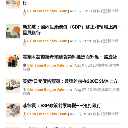
行
或損害由此資訊及其顯示或使用引起的。錯誤和遺漏除外。本文作者和
FXStreet並非註冊投資顧問，本文內容無意提供任何投資建議。
由
FXStreet Insights Team
|
Aug 07, 21:13 格林威治標準時
間
新加坡：國內生產總值（GDP）修正和預測上調 –
星展銀行
由
FXStreet Insights Team
|
Aug 07, 20:28 格林威治標準時
間
霍爾木茲協議希望隨著談判推進而升溫 – 路透社
由
Christian Borjon Valencia
|
Aug 07, 20:20 格林威治標準
時間
英鎊/日元價格預測：反彈維持在200日SMA上方
由
Christian Borjon Valencia
|
Aug 07, 20:05 格林威治標準
時間
菲律賓：BSP政策前景轉變——渣打銀行
由
FXStreet Insights Team
|
Aug 07, 19:43 格林威治標準時
間