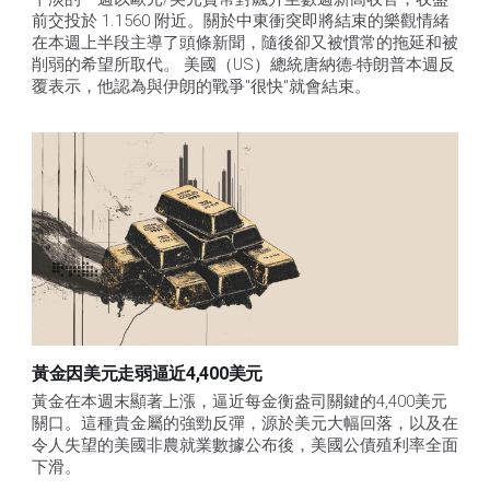
前交投於 1.1560 附近。關於中東衝突即將結束的樂觀情緒
在本週上半段主導了頭條新聞，隨後卻又被慣常的拖延和被
削弱的希望所取代。 美國（US）總統唐納德-特朗普本週反
覆表示，他認為與伊朗的戰爭"很快"就會結束。
黃金因美元走弱逼近4,400美元
黃金在本週末顯著上漲，逼近每金衡盎司關鍵的4,400美元
關口。這種貴金屬的強勁反彈，源於美元大幅回落，以及在
令人失望的美國非農就業數據公布後，美國公債殖利率全面
下滑。