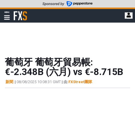
轉
至
FXStreet
MENU
主
顯
示
要
導
內
航
容
葡萄牙 葡萄牙貿易帳:
€-2.348B (六月) vs €-8.715B
新聞
|
08/08/2025 10:08:31 GMT
| 由
FXStreet團隊