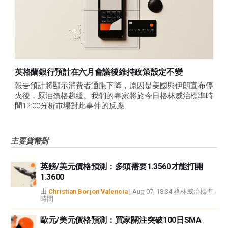
英格蘭銀行預計在六月會議後維持政策設定不變
報告預計將顯示消費者通脹下降，原因是美國與伊朗宣布停
火後，原油價格趨緩。我們的專家將於今日格林威治標準時
間12:00分析市場對此事件的反應
主要貨幣對
英鎊/美元價格預測：多頭需要1.3560才能打開
1.3600
由
Christian Borjon Valencia
|
Aug 07, 18:34 格林威治標準
時間
歐元/美元價格預測：買家關注突破100日SMA