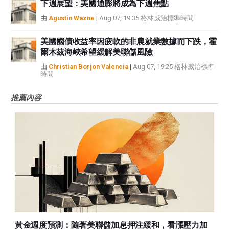
下週展望：美國通膨將成為下週焦點
由
Agustin Wazne
|
Aug 07, 19:35 格林威治標準時間
美國國債收益率因疲軟的非農就業數據而下跌，霍
爾木茲海峽希望緩解美聯儲風險
由
Christian Borjon Valencia
|
Aug 07, 19:25 格林威治標準
時間
推薦內容
黃金週度預測：隨著美聯儲加息押注緩和，看漲壓力加