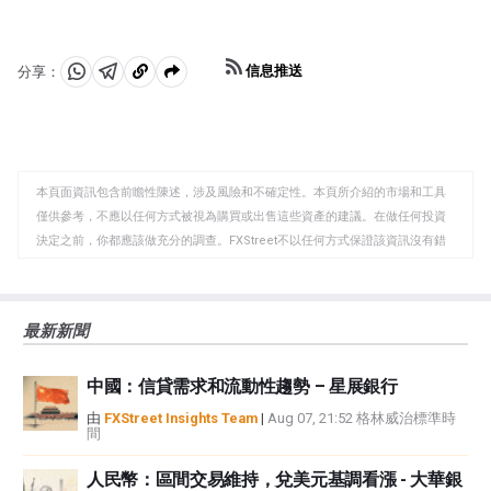
信息推送
分享：
分
分
複
享
享
製
至
至
到
WhatsApp
Telegram
剪
本頁面資訊包含前瞻性陳述，涉及風險和不確定性。本頁所介紹的市場和工具
貼
僅供參考，不應以任何方式被視為購買或出售這些資產的建議。在做任何投資
板
決定之前，你都應該做充分的調查。FXStreet不以任何方式保證該資訊沒有錯
誤、錯誤或重大錯報。它也不保證這些資料是及時的。在公開市場投資涉及很
大的風險，包括損失全部或部分投資，以及精神上的痛苦。所有與投資有關的
風險、損失和成本，包括本金的全部損失，均由您負責。本文僅代表作者個人
最新新聞
觀點，並不代表FXStreet或其廣告商的官方政策或立場。作者不對本頁連結的
資訊負責。
中國：信貸需求和流動性趨勢 – 星展銀行
如果文章正文中沒有明確提到，在撰寫本文時，作者在本文中提到的任何股票
中都沒有頭寸，也沒有與文中提到的任何公司有業務關係。除了FXStreet，作
由
FXStreet Insights Team
|
Aug 07, 21:52 格林威治標準時
間
者沒有收到撰寫這篇文章的報酬。
FXStreet和作者不提供個性化的建議。作者對該資訊的準確性、完整性或適用
人民幣：區間交易維持，兌美元基調看漲 - 大華銀
性不作任何陳述。FXStreet和作者將不承擔任何錯誤，遺漏或任何損失，傷害