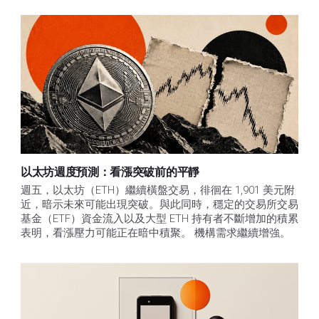
以太坊週度預測：看漲突破前的平靜
週五，以太坊（ETH）繼續橫盤交易，徘徊在 1,901 美元附
近，暗示未來可能出現突破。與此同時，穩定的交易所交易
基金（ETF）資金流入以及大型 ETH 持有者不斷增加的積累
表明，看漲壓力可能正在暗中積聚。 機構需求繼續增強。