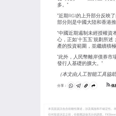
多。"
"近期RGI的上升部分反
部分則是中國大陸和香港推
"中國近期遏制未經授權資
心，正如‘十五五’規劃所
產的投資範圍，並繼續積極
"此外，人民幣離岸債券市
發行人基礎的擴大。"
（本文由人工智能工具協
信
分享：
分
分
複
享
享
製
至
至
到
WhatsApp
Telegram
剪
本頁面資訊包含前瞻性陳述，涉及風險和不確定性。
貼
任何投資決定之前，你都應該做充分的調查。FXStr