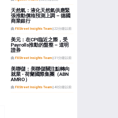
天然氣：液化天然氣供應緊
張推動價格預測上調 – 德國
商業銀行
由
FXStreet Insights Team
|
22分鐘以前
美元：在CPI臨近之際，受
Payrolls推動的盤整 – 道明
證券
由
FXStreet Insights Team
|
31分鐘以前
美聯儲：美聯儲關注點轉向
就業 - 荷蘭國際集團（ABN
AMRO）
由
FXStreet Insights Team
|
40分鐘以前