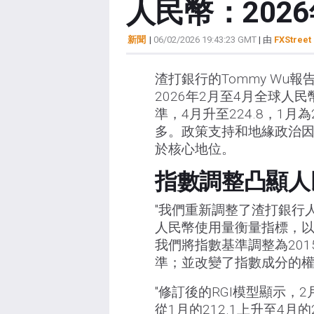
人民幣：202
新聞
|
06/02/2026 19:43:23 GMT
| 由
FXStreet 
渣打銀行的Tommy Wu
2026年2月至4月全球人民
準，4月升至224.8，1
多。政策支持和地緣政治
於核心地位。
指數調整凸顯人
"我們重新調整了渣打銀行
人民幣使用量衡量指標，
我們將指數基準調整為201
準；並改變了指數成分的權
"修訂後的RGI模型顯示，
從1月的212.1上升至4