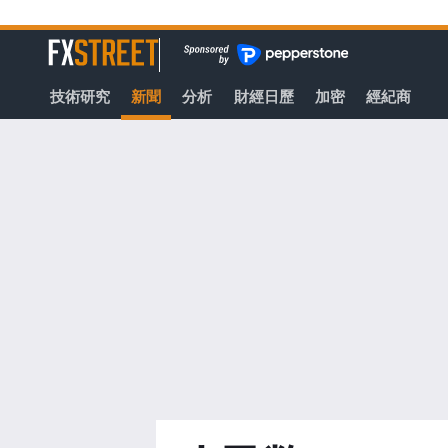
轉
至
FXStreet
主
要
技術研究
新聞
分析
財經日歷
加密
經紀商
內
容