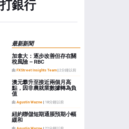
渣打銀行
最新新聞
加拿大：逐步改善但存在關
稅風險 – RBC
由
FXStreet Insights Team
|
2分鐘以前
澳元攀升至接近兩個月高
點，因非農就業數據轉為負
值
由
Agustin Wazne
|
18分鐘以前
紐約聯儲短期通脹預期小幅
緩和
由
Agustin Wazne
|
22分鐘以前