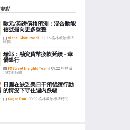
貨幣對
歐元/英鎊價格預測：混合動能
信號指向更多盤整
由
Vishal Chaturvedi
|
12:16 格林威治標準
時間
瑞郎：融資貨幣疲軟延續 - 華
僑銀行
由
FXStreet Insights Team
|
09:22 格林威
治標準時間
日圓在缺乏美日干預後續行動
的情況下守住週內跌幅
由
Sagar Dua
|
09:02 格林威治標準時間