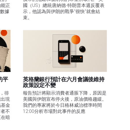
動能正
國（US）總統唐納德-特朗普本週反覆表
膨數據
示，他認為與伊朗的戰爭"很快"就會結
束。
的平
英格蘭銀行預計在六月會議後維持
政策設定不變
易，徘
報告預計將顯示消費者通脹下降，原因是
能出現
美國與伊朗宣布停火後，原油價格趨緩。
易基金
我們的專家將於今日格林威治標準時間
有者不
12:00分析市場對此事件的反應
正在暗