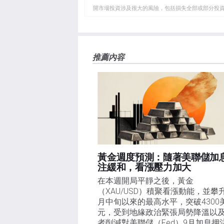
開市場投資涉及很大的風險，包括損失全部或部分投
板
負責。本文僅代表作者個人觀點，並不代表FXStre
如果文章正文中沒有明確提到，在撰寫本文時，作者
FXStreet，作者沒有收到撰寫這篇文章的報酬。
FXStreet和作者不提供個性化的建議。作者對該資
推薦內容
失，傷害或損害由此資訊及其顯示或使用引起的。錯誤和
黃金週度預測：隨著美聯儲加
注緩和，看漲壓力加大
在本週開局平靜之後，黃金
（XAU/USD）積聚看漲動能，並攀
月中旬以來的最高水平，突破4300
元，受到地緣政治緊張局勢降溫以
者削減對美聯儲（Fed）9月加息押