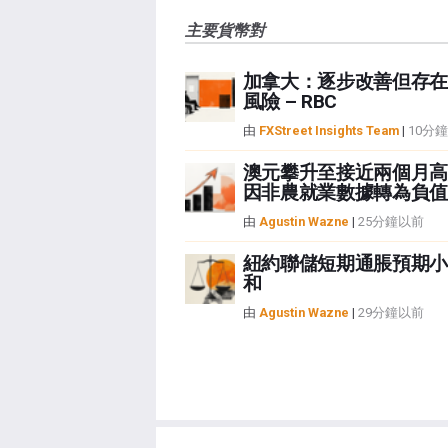
主要貨幣對
加拿大：逐步改善但存在
風險 – RBC
由
FXStreet Insights Team
|
10分
澳元攀升至接近兩個月高
因非農就業數據轉為負值
由
Agustin Wazne
|
25分鐘以前
紐約聯儲短期通脹預期小
和
由
Agustin Wazne
|
29分鐘以前