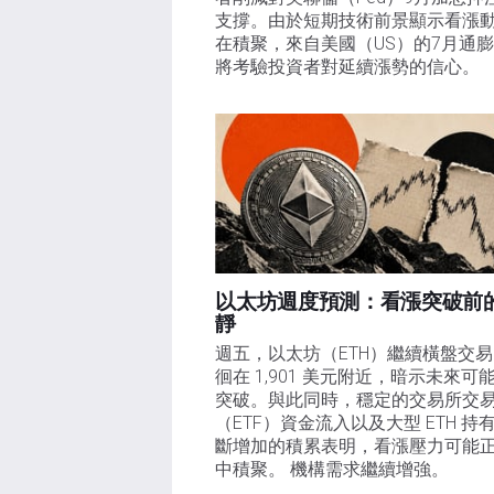
支撐。由於短期技術前景顯示看漲
在積聚，來自美國（US）的7月通
將考驗投資者對延續漲勢的信心。 
以太坊週度預測：看漲突破前
靜
週五，以太坊（ETH）繼續橫盤交
徊在 1,901 美元附近，暗示未來可
突破。與此同時，穩定的交易所交
（ETF）資金流入以及大型 ETH 持
斷增加的積累表明，看漲壓力可能
中積聚。 機構需求繼續增強。