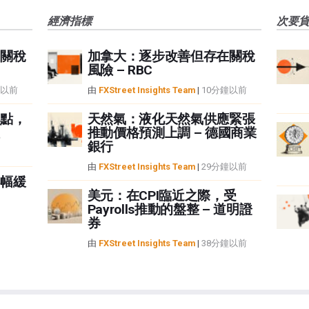
經濟指標
次要
關稅
加拿大：逐步改善但存在關稅
風險 – RBC
鐘以前
由
FXStreet Insights Team
|
10分鐘以前
點，
天然氣：液化天然氣供應緊張
推動價格預測上調 – 德國商業
銀行
由
FXStreet Insights Team
|
29分鐘以前
幅緩
美元：在CPI臨近之際，受
Payrolls推動的盤整 – 道明證
券
由
FXStreet Insights Team
|
38分鐘以前