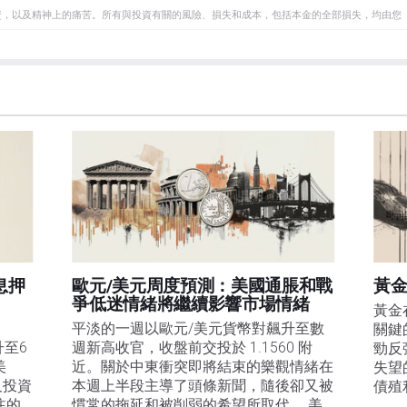
資，以及精神上的痛苦。所有與投資有關的風險、損失和成本，包括本金的全部損失，均由您
et或其廣告商的官方政策或立場。作者不對本頁連結的資訊負責。
在本文中提到的任何股票中都沒有頭寸，也沒有與文中提到的任何公司有業務關係。除了
訊的準確性、完整性或適用性不作任何陳述。FXStreet和作者將不承擔任何錯誤，遺漏或任何損
遺漏除外。本文作者和FXStreet並非註冊投資顧問，本文內容無意提供任何投資建議。
息押
歐元/美元周度預測：美國通脹和戰
黃金
爭低迷情緒將繼續影響市場情緒
黃金
平淡的一週以歐元/美元貨幣對飆升至數
關鍵
升至6
週新高收官，收盤前交投於 1.1560 附
勁反
美
近。關於中東衝突即將結束的樂觀情緒在
失望
及投資
本週上半段主導了頭條新聞，隨後卻又被
債殖
注的
慣常的拖延和被削弱的希望所取代。 美