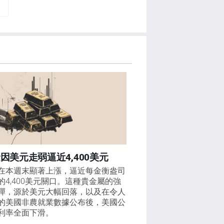
因美元走弱逼近4,400美元
在本週末顯著上漲，逼近每金衡盎司
的4,400美元關口。這種貴金屬的強
彈，源於美元大幅回落，以及在令人
的美國非農就業數據公布後，美國公
利率全面下滑。