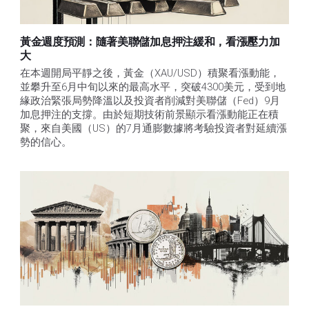
黃金週度預測：隨著美聯儲加息押注緩和，看漲壓力加
大
在本週開局平靜之後，黃金（XAU/USD）積聚看漲動能，
並攀升至6月中旬以來的最高水平，突破4300美元，受到地
緣政治緊張局勢降溫以及投資者削減對美聯儲（Fed）9月
加息押注的支撐。由於短期技術前景顯示看漲動能正在積
聚，來自美國（US）的7月通膨數據將考驗投資者對延續漲
勢的信心。 