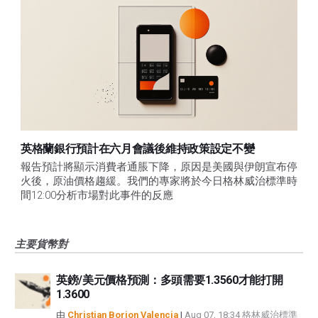
英格蘭銀行預計在六月會議後維持政策設定不變
報告預計將顯示消費者通脹下降，原因是美國與伊朗宣布停
火後，原油價格趨緩。我們的專家將於今日格林威治標準時
間12:00分析市場對此事件的反應
主要貨幣對
英鎊/美元價格預測：多頭需要1.3560才能打開
1.3600
由
Christian Borjon Valencia
|
Aug 07, 18:34 格林威治標準