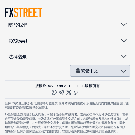
關於我們
FXStreet
法律聲明
繁體中文
版權©2026 FOREXSTREET S.L.版權所有
註釋: 本網頁上的所有信息隨時可能更改. 使用本網站的瀏覽者必須接受我們的用戶協議. 請仔細
閱讀我們的保密協議和合法聲明。
外匯保證金交易隱含巨大風險，可能不適合所有投資者。過高的杠桿作用可以使您獲利，當然
也可能會使您蒙受虧損。在決定進行外匯保證金交易之前，您應該謹慎考慮您的投資目的，經
驗等級和冒險欲望。在外匯保證金交易中，虧損的風險可能超過您最初的保證金資金，因此，
如果您不能承擔資金的損失，最好不要投資外匯。您應該明白與外匯交易相關聯的所有風險，
如果您有任何外匯保證金交易方面的問題，您應該咨詢與自己無利益關系的金融顧問。