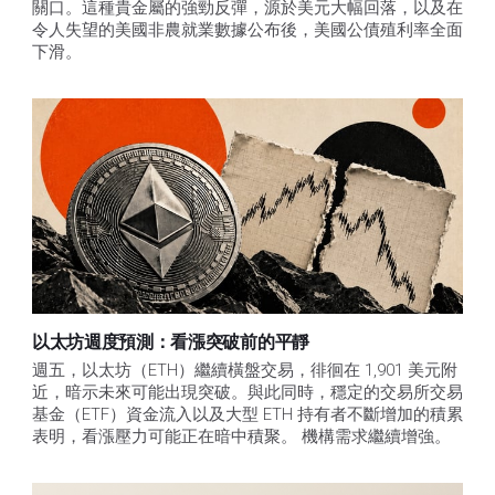
關口。這種貴金屬的強勁反彈，源於美元大幅回落，以及在
令人失望的美國非農就業數據公布後，美國公債殖利率全面
下滑。
以太坊週度預測：看漲突破前的平靜
週五，以太坊（ETH）繼續橫盤交易，徘徊在 1,901 美元附
近，暗示未來可能出現突破。與此同時，穩定的交易所交易
基金（ETF）資金流入以及大型 ETH 持有者不斷增加的積累
表明，看漲壓力可能正在暗中積聚。 機構需求繼續增強。