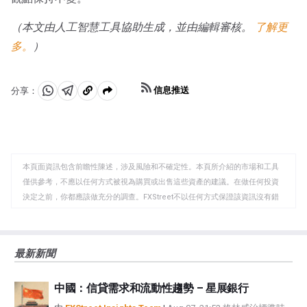
（本文由人工智慧工具協助生成，並由編輯審核。
了解更
多。
）
信息推送
分享：
分
分
複
享
享
製
至
至
到
WhatsApp
Telegram
剪
本頁面資訊包含前瞻性陳述，涉及風險和不確定性。本頁所介紹的市場和工具
貼
僅供參考，不應以任何方式被視為購買或出售這些資產的建議。在做任何投資
板
決定之前，你都應該做充分的調查。FXStreet不以任何方式保證該資訊沒有錯
誤、錯誤或重大錯報。它也不保證這些資料是及時的。在公開市場投資涉及很
大的風險，包括損失全部或部分投資，以及精神上的痛苦。所有與投資有關的
風險、損失和成本，包括本金的全部損失，均由您負責。本文僅代表作者個人
最新新聞
觀點，並不代表FXStreet或其廣告商的官方政策或立場。作者不對本頁連結的
資訊負責。
中國：信貸需求和流動性趨勢 – 星展銀行
如果文章正文中沒有明確提到，在撰寫本文時，作者在本文中提到的任何股票
中都沒有頭寸，也沒有與文中提到的任何公司有業務關係。除了FXStreet，作