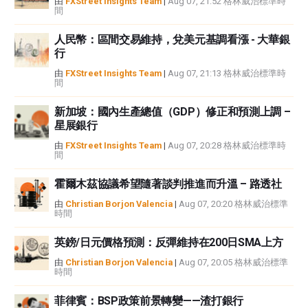
由
FXStreet Insights Team
|
Aug 07, 21:52 格林威治標準時
間
者沒有收到撰寫這篇文章的報酬。
FXStreet和作者不提供個性化的建議。作者對該資訊的準確性、完整性或適用
人民幣：區間交易維持，兌美元基調看漲 - 大華銀
性不作任何陳述。FXStreet和作者將不承擔任何錯誤，遺漏或任何損失，傷害
行
或損害由此資訊及其顯示或使用引起的。錯誤和遺漏除外。本文作者和
FXStreet並非註冊投資顧問，本文內容無意提供任何投資建議。
由
FXStreet Insights Team
|
Aug 07, 21:13 格林威治標準時
間
新加坡：國內生產總值（GDP）修正和預測上調 –
星展銀行
由
FXStreet Insights Team
|
Aug 07, 20:28 格林威治標準時
間
霍爾木茲協議希望隨著談判推進而升溫 – 路透社
由
Christian Borjon Valencia
|
Aug 07, 20:20 格林威治標準
時間
英鎊/日元價格預測：反彈維持在200日SMA上方
由
Christian Borjon Valencia
|
Aug 07, 20:05 格林威治標準
時間
菲律賓：BSP政策前景轉變——渣打銀行