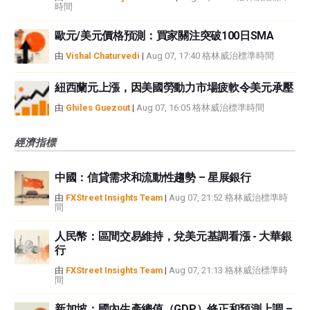
時間
歐元/美元價格預測：買家關注突破100日SMA
由
Vishal Chaturvedi
|
Aug 07, 17:40 格林威治標準時間
紐西蘭元上漲，因美國勞動力市場疲軟令美元承壓
由
Ghiles Guezout
|
Aug 07, 16:05 格林威治標準時間
經濟指標
中國：信貸需求和流動性趨勢 – 星展銀行
由
FXStreet Insights Team
|
Aug 07, 21:52 格林威治標準時
間
人民幣：區間交易維持，兌美元基調看漲 - 大華銀
行
由
FXStreet Insights Team
|
Aug 07, 21:13 格林威治標準時
間
新加坡：國內生產總值（GDP）修正和預測上調 –