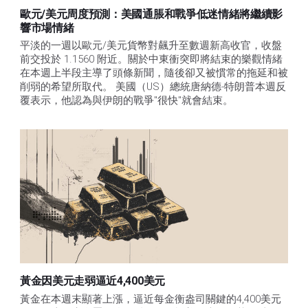
歐元/美元周度預測：美國通脹和戰爭低迷情緒將繼續影
響市場情緒
平淡的一週以歐元/美元貨幣對飆升至數週新高收官，收盤
前交投於 1.1560 附近。關於中東衝突即將結束的樂觀情緒
在本週上半段主導了頭條新聞，隨後卻又被慣常的拖延和被
削弱的希望所取代。 美國（US）總統唐納德-特朗普本週反
覆表示，他認為與伊朗的戰爭"很快"就會結束。
黃金因美元走弱逼近4,400美元
黃金在本週末顯著上漲，逼近每金衡盎司關鍵的4,400美元