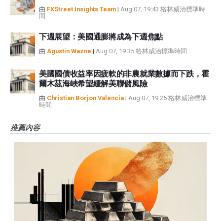
由
FXStreet Insights Team
|
Aug 07, 19:43 格林威治標準時
間
下週展望：美國通膨將成為下週焦點
由
Agustin Wazne
|
Aug 07, 19:35 格林威治標準時間
美國國債收益率因疲軟的非農就業數據而下跌，霍
爾木茲海峽希望緩解美聯儲風險
由
Christian Borjon Valencia
|
Aug 07, 19:25 格林威治標準
時間
推薦內容