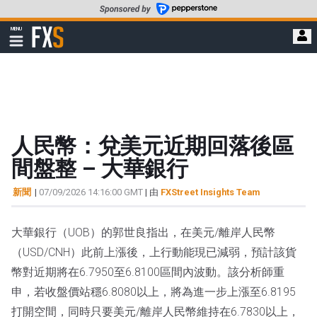
轉
至
FXStreet
MENU
主
顯
示
要
導
內
航
容
人民幣：兌美元近期回落後區
間盤整 – 大華銀行
新聞
|
07/09/2026 14:16:00 GMT
| 由
FXStreet Insights Team
大華銀行（UOB）的郭世良指出，在美元/離岸人民幣
（USD/CNH）此前上漲後，上行動能現已減弱，預計該貨
幣對近期將在6.7950至6.8100區間內波動。該分析師重
申，若收盤價站穩6.8080以上，將為進一步上漲至6.8195
打開空間，同時只要美元/離岸人民幣維持在6.7830以上，