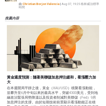
由
Christian Borjon Valencia
|
Aug 07, 19:25 格林威治標準
時間
推薦內容
黃金週度預測：隨著美聯儲加息押注緩和，看漲壓力加
大
在本週開局平靜之後，黃金（XAU/USD）積聚看漲動能，
並攀升至6月中旬以來的最高水平，突破4300美元，受到地
緣政治緊張局勢降溫以及投資者削減對美聯儲（Fed）9月
加息押注的支撐。由於短期技術前景顯示看漲動能正在積