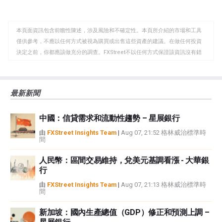
至
至
到
WhatsApp
Telegram
剪
本頁面資訊包含前瞻性陳述，涉及風險和不確定性。本頁所介紹的市場和工具
貼
僅供參考，不應以任何方式被視為購買或出售這些資產的建議。在做任何投資
板
決定之前，你都應該做充分的調查。FXStreet不以任何方式保證該資訊沒有錯
誤、錯誤或重大錯報。它也不保證這些資料是及時的。在公開市場投資涉及很
大的風險，包括損失全部或部分投資，以及精神上的痛苦。所有與投資有關的
風險、損失和成本，包括本金的全部損失，均由您負責。本文僅代表作者個人
最新新聞
觀點，並不代表FXStreet或其廣告商的官方政策或立場。作者不對本頁連結的
資訊負責。
中國：信貸需求和流動性趨勢 – 星展銀行
如果文章正文中沒有明確提到，在撰寫本文時，作者在本文中提到的任何股票
中都沒有頭寸，也沒有與文中提到的任何公司有業務關係。除了FXStreet，作
由
FXStreet Insights Team
|
Aug 07, 21:52 格林威治標準時
間
者沒有收到撰寫這篇文章的報酬。
FXStreet和作者不提供個性化的建議。作者對該資訊的準確性、完整性或適用
人民幣：區間交易維持，兌美元基調看漲 - 大華銀
性不作任何陳述。FXStreet和作者將不承擔任何錯誤，遺漏或任何損失，傷害
行
或損害由此資訊及其顯示或使用引起的。錯誤和遺漏除外。本文作者和
FXStreet並非註冊投資顧問，本文內容無意提供任何投資建議。
由
FXStreet Insights Team
|
Aug 07, 21:13 格林威治標準時
間
新加坡：國內生產總值（GDP）修正和預測上調 –