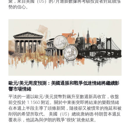
聚，來自美國（US）的7月通膨數據將考驗投資者對延續漲
勢的信心。 
歐元/美元周度預測：美國通脹和戰爭低迷情緒將繼續影
響市場情緒
平淡的一週以歐元/美元貨幣對飆升至數週新高收官，收盤
前交投於 1.1560 附近。關於中東衝突即將結束的樂觀情緒
在本週上半段主導了頭條新聞，隨後卻又被慣常的拖延和被
削弱的希望所取代。 美國（US）總統唐納德-特朗普本週反
覆表示，他認為與伊朗的戰爭"很快"就會結束。