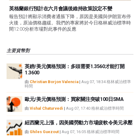
英格蘭銀行預計在六月會議後維持政策設定不變
報告預計將顯示消費者通脹下降，原因是美國與伊朗宣布停
火後，原油價格趨緩。我們的專家將於今日格林威治標準時
間12:00分析市場對此事件的反應
主要貨幣對
英鎊/美元價格預測：多頭需要1.3560才能打開
1.3600
由
Christian Borjon Valencia
|
Aug 07, 18:34 格林威治標準
時間
歐元/美元價格預測：買家關注突破100日SMA
由
Vishal Chaturvedi
|
Aug 07, 17:40 格林威治標準時間
紐西蘭元上漲，因美國勞動力市場疲軟令美元承壓
由
Ghiles Guezout
|
Aug 07, 16:05 格林威治標準時間