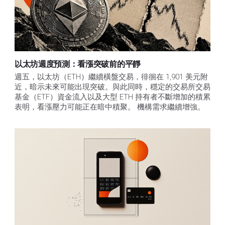
以太坊週度預測：看漲突破前的平靜
週五，以太坊（ETH）繼續橫盤交易，徘徊在 1,901 美元附
近，暗示未來可能出現突破。與此同時，穩定的交易所交易
基金（ETF）資金流入以及大型 ETH 持有者不斷增加的積累
表明，看漲壓力可能正在暗中積聚。 機構需求繼續增強。