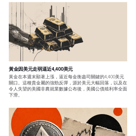
黃金因美元走弱逼近4,400美元
黃金在本週末顯著上漲，逼近每金衡盎司關鍵的4,400美元
關口。這種貴金屬的強勁反彈，源於美元大幅回落，以及在
令人失望的美國非農就業數據公布後，美國公債殖利率全面
下滑。