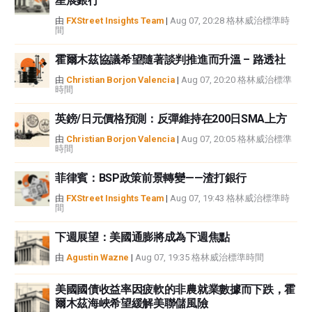
星展銀行
由
FXStreet Insights Team
|
Aug 07, 20:28 格林威治標準時
間
霍爾木茲協議希望隨著談判推進而升溫 – 路透社
由
Christian Borjon Valencia
|
Aug 07, 20:20 格林威治標準
時間
英鎊/日元價格預測：反彈維持在200日SMA上方
由
Christian Borjon Valencia
|
Aug 07, 20:05 格林威治標準
時間
菲律賓：BSP政策前景轉變——渣打銀行
由
FXStreet Insights Team
|
Aug 07, 19:43 格林威治標準時
間
下週展望：美國通膨將成為下週焦點
由
Agustin Wazne
|
Aug 07, 19:35 格林威治標準時間
美國國債收益率因疲軟的非農就業數據而下跌，霍
爾木茲海峽希望緩解美聯儲風險