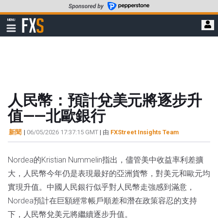
轉
至
FXStreet
MENU
主
顯
示
要
導
內
航
容
人民幣：預計兌美元將逐步升
值——北歐銀行
新聞
|
06/05/2026 17:37:15 GMT
| 由
FXStreet Insights Team
Nordea的Kristian Nummelin指出，儘管美中收益率利差擴
大，人民幣今年仍是表現最好的亞洲貨幣，對美元和歐元均
實現升值。中國人民銀行似乎對人民幣走強感到滿意，
Nordea預計在巨額經常帳戶順差和潛在政策容忍的支持
下，人民幣兌美元將繼續逐步升值。