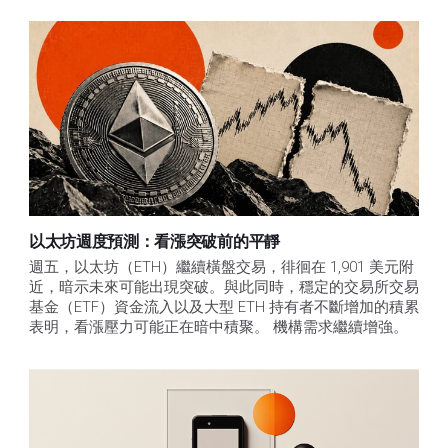
以太坊週度預測：看漲突破前的平靜
週五，以太坊（ETH）繼續橫盤交易，徘徊在 1,901 美元附
近，暗示未來可能出現突破。與此同時，穩定的交易所交易
基金（ETF）資金流入以及大型 ETH 持有者不斷增加的積累
表明，看漲壓力可能正在暗中積聚。 機構需求繼續增強。