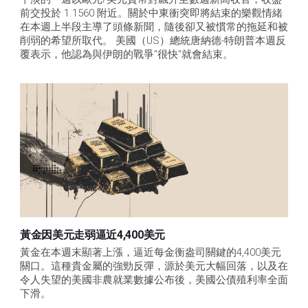
前交投於 1.1560 附近。關於中東衝突即將結束的樂觀情緒
在本週上半段主導了頭條新聞，隨後卻又被慣常的拖延和被
削弱的希望所取代。 美國（US）總統唐納德-特朗普本週反
覆表示，他認為與伊朗的戰爭"很快"就會結束。
黃金因美元走弱逼近4,400美元
黃金在本週末顯著上漲，逼近每金衡盎司關鍵的4,400美元
關口。這種貴金屬的強勁反彈，源於美元大幅回落，以及在
令人失望的美國非農就業數據公布後，美國公債殖利率全面
下滑。