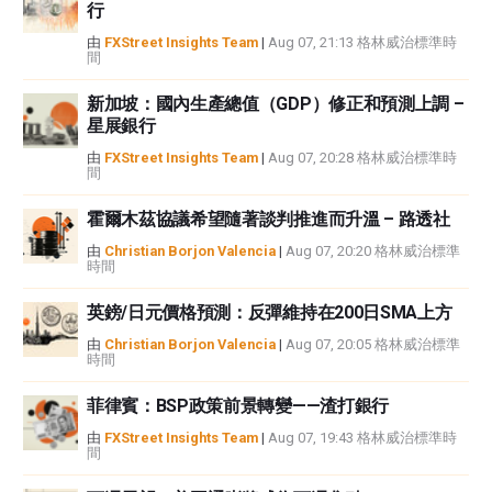
行
或損害由此資訊及其顯示或使用引起的。錯誤和遺漏除外。本文作者和
FXStreet並非註冊投資顧問，本文內容無意提供任何投資建議。
由
FXStreet Insights Team
|
Aug 07, 21:13 格林威治標準時
間
新加坡：國內生產總值（GDP）修正和預測上調 –
星展銀行
由
FXStreet Insights Team
|
Aug 07, 20:28 格林威治標準時
間
霍爾木茲協議希望隨著談判推進而升溫 – 路透社
由
Christian Borjon Valencia
|
Aug 07, 20:20 格林威治標準
時間
英鎊/日元價格預測：反彈維持在200日SMA上方
由
Christian Borjon Valencia
|
Aug 07, 20:05 格林威治標準
時間
菲律賓：BSP政策前景轉變——渣打銀行
由
FXStreet Insights Team
|
Aug 07, 19:43 格林威治標準時
間