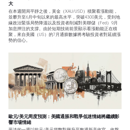
大
在本週開局平靜之後，黃金（XAU/USD）積聚看漲動能，
並攀升至6月中旬以來的最高水平，突破4300美元，受到地
緣政治緊張局勢降溫以及投資者削減對美聯儲（Fed）9月
加息押注的支撐。由於短期技術前景顯示看漲動能正在積
聚，來自美國（US）的7月通膨數據將考驗投資者對延續漲
勢的信心。 
歐元/美元周度預測：美國通脹和戰爭低迷情緒將繼續影
響市場情緒
平淡的一週以歐元/美元貨幣對飆升至數週新高收官，收盤