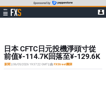
轉
至
FXStreet
MENU
主
顯
示
要
導
內
航
容
日本 CFTC日元投機淨頭寸從
前值¥-114.7K回落至¥-129.6K
新聞
|
06/05/2026 19:37:22 GMT
| 由
FXStreet團隊