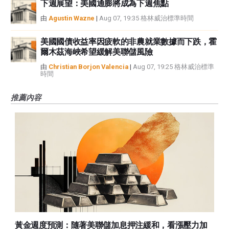
下週展望：美國通膨將成為下週焦點
由
Agustin Wazne
|
Aug 07, 19:35 格林威治標準時間
美國國債收益率因疲軟的非農就業數據而下跌，霍
爾木茲海峽希望緩解美聯儲風險
由
Christian Borjon Valencia
|
Aug 07, 19:25 格林威治標準
時間
推薦內容
黃金週度預測：隨著美聯儲加息押注緩和，看漲壓力加