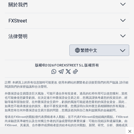
關於我們
FXStreet
法律聲明
繁體中文
版權©2026 FOREXSTREET S.L.版權所有
註釋: 本網頁上的所有信息隨時可能更改. 使用本網站的瀏覽者必須接受我們的用戶協議. 請仔細
閱讀我們的保密協議和合法聲明。
外匯保證金交易隱含巨大風險，可能不適合所有投資者。過高的杠桿作用可以使您獲利，當然
也可能會使您蒙受虧損。在決定進行外匯保證金交易之前，您應該謹慎考慮您的投資目的，經
驗等級和冒險欲望。在外匯保證金交易中，虧損的風險可能超過您最初的保證金資金，因此，
如果您不能承擔資金的損失，最好不要投資外匯。您應該明白與外匯交易相關聯的所有風險，
如果您有任何外匯保證金交易方面的問題，您應該咨詢與自己無利益關系的金融顧問。
發表在FXStreet的觀點僅代表撰稿者本人觀點，並不代表FXStreet或他組織的觀點。FXStreet
尚未驗證其準確性以及任何獨立作者的評論或聲明的事實依據：可能出現錯誤和遺漏現象。由
FXStreet、其雇員、合作夥伴或撰稿者提供給本站的任何觀點、新聞、研究、分析、價格或其
他信息，僅作為壹般的市場評論，並不構成投資建議。FXStreet將不會承擔任何損失或損害的
賠償責任，包括但不限於因直接或間接使用或依賴這些信息而可能產生的任何利潤損失。