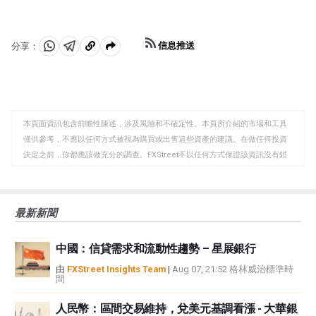
信息推送
分享：
分
分
複
享
享
製
至
至
到
WhatsApp
Telegram
剪
本頁面資訊包含前瞻性陳述，涉及風險和不確定性。本頁所介紹的市場和工具
貼
僅供參考，不應以任何方式被視為購買或出售這些資產的建議。在做任何投資
板
決定之前，你都應該做充分的調查。FXStreet不以任何方式保證該資訊沒有錯
誤、錯誤或重大錯報。它也不保證這些資料是及時的。在公開市場投資涉及很
大的風險，包括損失全部或部分投資，以及精神上的痛苦。所有與投資有關的
風險、損失和成本，包括本金的全部損失，均由您負責。本文僅代表作者個人
最新新聞
觀點，並不代表FXStreet或其廣告商的官方政策或立場。作者不對本頁連結的
資訊負責。
中國：信貸需求和流動性趨勢 – 星展銀行
如果文章正文中沒有明確提到，在撰寫本文時，作者在本文中提到的任何股票
中都沒有頭寸，也沒有與文中提到的任何公司有業務關係。除了FXStreet，作
由
FXStreet Insights Team
|
Aug 07, 21:52 格林威治標準時
間
者沒有收到撰寫這篇文章的報酬。
FXStreet和作者不提供個性化的建議。作者對該資訊的準確性、完整性或適用
人民幣：區間交易維持，兌美元基調看漲 - 大華銀
性不作任何陳述。FXStreet和作者將不承擔任何錯誤，遺漏或任何損失，傷害