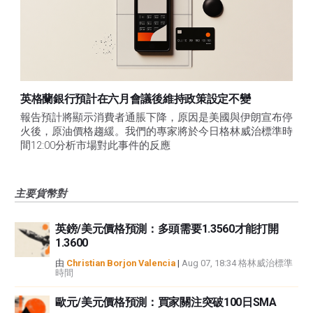
英格蘭銀行預計在六月會議後維持政策設定不變
報告預計將顯示消費者通脹下降，原因是美國與伊朗宣布停
火後，原油價格趨緩。我們的專家將於今日格林威治標準時
間12:00分析市場對此事件的反應
主要貨幣對
英鎊/美元價格預測：多頭需要1.3560才能打開
1.3600
由
Christian Borjon Valencia
|
Aug 07, 18:34 格林威治標準
時間
歐元/美元價格預測：買家關注突破100日SMA