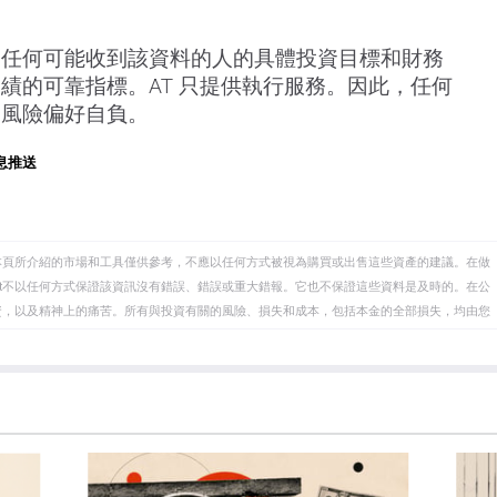
慮任何可能收到該資料的人的具體投資目標和財務
績的可靠指標。AT 只提供執行服務。因此，任何
，風險偏好自負。
息推送
本頁所介紹的市場和工具僅供參考，不應以任何方式被視為購買或出售這些資產的建議。在做
eet不以任何方式保證該資訊沒有錯誤、錯誤或重大錯報。它也不保證這些資料是及時的。在公
資，以及精神上的痛苦。所有與投資有關的風險、損失和成本，包括本金的全部損失，均由您
et或其廣告商的官方政策或立場。作者不對本頁連結的資訊負責。
在本文中提到的任何股票中都沒有頭寸，也沒有與文中提到的任何公司有業務關係。除了
訊的準確性、完整性或適用性不作任何陳述。FXStreet和作者將不承擔任何錯誤，遺漏或任何損
遺漏除外。本文作者和FXStreet並非註冊投資顧問，本文內容無意提供任何投資建議。