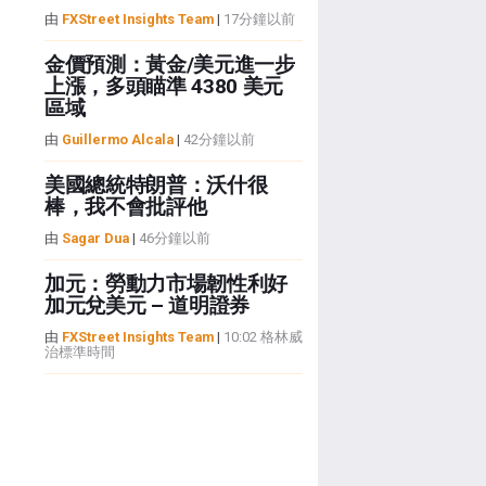
由
FXStreet Insights Team
|
17分鐘以前
金價預測：黃金/美元進一步
上漲，多頭瞄準 4380 美元
區域
由
Guillermo Alcala
|
42分鐘以前
美國總統特朗普：沃什很
棒，我不會批評他
由
Sagar Dua
|
46分鐘以前
加元：勞動力市場韌性利好
加元兌美元 – 道明證券
由
FXStreet Insights Team
|
10:02 格林威
治標準時間