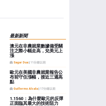
最新新聞
澳元在非農就業數據備受關
注之際小幅走高，兌美元上
漲
由
Sagar Dua
|
11分鐘以前
歐元在美國非農就業報告公
布前守住漲幅，接近三週高
點
由
Guillermo Alcala
|
17分鐘以前
1.1560：為什麼歐元的反彈
正面臨其最大的技術阻力