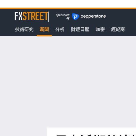
轉
至
FXStreet
主
要
技術研究
新聞
分析
財經日歷
加密
經紀商
內
容