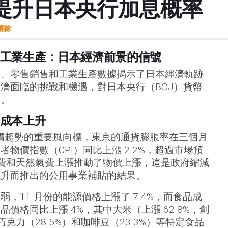
提升日本央行加息概率
t團隊
工業生產：日本經濟前景的信號
率、零售銷售和工業生產數據揭示了日本經濟軌跡
濟面臨的挑戰和機遇，對日本央行（BOJ）貨幣
響。
成本上升
物價趨勢的重要風向標，東京的通貨膨脹率在三個月
物價指數（CPI）同比上漲 2.2%，超過市場預
%。電費和天然氣費上漲推動了物價上漲，這是政府縮減
飆升而推出的公用事業補貼的結果。
，11 月份的能源價格上漲了 7.4%，而食品成
價格同比上漲 4%，其中大米（上漲 62.8%，創
巧克力（28.5%）和咖啡豆（23.3%）等特定食品