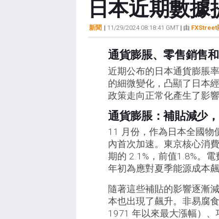
日本近期數據
新聞
|
11/29/2024 08:18:41 GMT
| 由
FXStree
通貨膨脹、零售銷售和
近期公布的日本通貨膨脹
的細微變化，凸顯了日本經
政策走向正常化產生了影
通貨膨脹：補貼減少，
11 月份，作為日本全國
內首次加速。東京核心消費者
期的 2.1%，前值1.8
年初為應對夏季能源成本
隨著這些補貼的影響逐漸減弱
本也出現了飆升。非易腐食品
1971 年以來最大漲幅）、