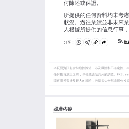
何陳述或保證。
所提供的任何資料均未考
狀況。過往業績並非未來業
人根據所提供的信息行事
信
分享：
分
分
複
享
享
製
至
至
到
WhatsApp
Telegram
剪
本頁面資訊包含前瞻性陳述，涉及風險和不確定性。
貼
任何投資決定之前，你都應該做充分的調查。FXStr
開市場投資涉及很大的風險，包括損失全部或部分投
板
負責。本文僅代表作者個人觀點，並不代表FXStre
如果文章正文中沒有明確提到，在撰寫本文時，作者
FXStreet，作者沒有收到撰寫這篇文章的報酬。
FXStreet和作者不提供個性化的建議。作者對該資
推薦內容
失，傷害或損害由此資訊及其顯示或使用引起的。錯誤和