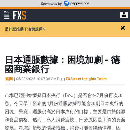
轉
至
FXStreet
MENU
主
顯
示
要
導
內
是什麼推動了油價反彈？
航
Clos
容
alert
日本通脹數據：困境加劇 - 德
國商業銀行
新聞
|
05/23/2025 10:07:36 GMT
| 由
FXStreet Insights Team
市場已經開始懷疑日本央行（BoJ）是否會在7月份再次加
息。今天早上發布的4月份通脹數據可能會加劇日本央行的
困境。畢竟，通脹仍高於日本央行的目標，主要是由於能源
和食品價格。然而，私人消費疲軟，部分原因是工資的負面
發展。考慮到疲軟的情緒指標，消費可能會繼續停滯。因