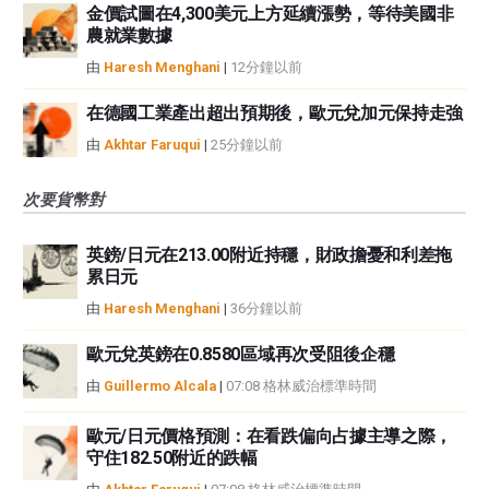
金價試圖在4,300美元上方延續漲勢，等待美國非
農就業數據
由
Haresh Menghani
|
12分鐘以前
在德國工業產出超出預期後，歐元兌加元保持走強
由
Akhtar Faruqui
|
25分鐘以前
次要貨幣對
英鎊/日元在213.00附近持穩，財政擔憂和利差拖
累日元
由
Haresh Menghani
|
36分鐘以前
歐元兌英鎊在0.8580區域再次受阻後企穩
由
Guillermo Alcala
|
07:08 格林威治標準時間
歐元/日元價格預測：在看跌偏向占據主導之際，
守住182.50附近的跌幅