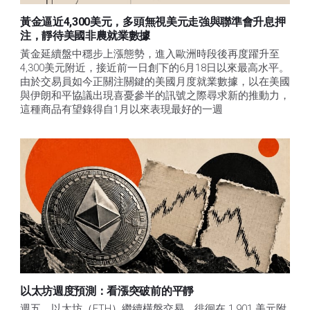
黃金逼近4,300美元，多頭無視美元走強與聯準會升息押
注，靜待美國非農就業數據
黃金延續盤中穩步上漲態勢，進入歐洲時段後再度躍升至
4,300美元附近，接近前一日創下的6月18日以來最高水平。
由於交易員如今正關注關鍵的美國月度就業數據，以在美國
與伊朗和平協議出現喜憂參半的訊號之際尋求新的推動力，
這種商品有望錄得自1月以來表現最好的一週
以太坊週度預測：看漲突破前的平靜
週五，以太坊（ETH）繼續橫盤交易，徘徊在 1,901 美元附