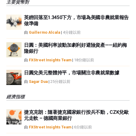
主要貨幣對
英鎊回落至1.3450下方，市場為美國非農就業報告
做準備
由
Guillermo Alcala
|
4分鐘以前
日圓：美國利率波動加劇利好避險資產——紐約梅
隆銀行
由
FXStreet Insights Team
|
18分鐘以前
日圓兌美元整體持平，市場關注非農就業數據
由
Sagar Dua
|
25分鐘以前
經濟指標
捷克克朗：隨著捷克國家銀行按兵不動，CZK兌歐
元走軟 – 德國商業銀行
由
FXStreet Insights Team
|
6分鐘以前