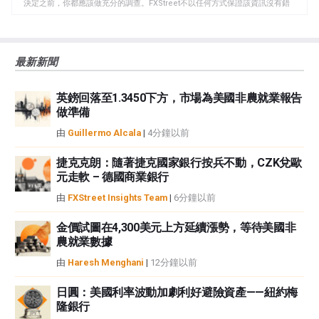
板
決定之前，你都應該做充分的調查。FXStreet不以任何方式保證該資訊沒有錯
誤、錯誤或重大錯報。它也不保證這些資料是及時的。在公開市場投資涉及很
大的風險，包括損失全部或部分投資，以及精神上的痛苦。所有與投資有關的
風險、損失和成本，包括本金的全部損失，均由您負責。本文僅代表作者個人
最新新聞
觀點，並不代表FXStreet或其廣告商的官方政策或立場。作者不對本頁連結的
資訊負責。
英鎊回落至1.3450下方，市場為美國非農就業報告
如果文章正文中沒有明確提到，在撰寫本文時，作者在本文中提到的任何股票
做準備
中都沒有頭寸，也沒有與文中提到的任何公司有業務關係。除了FXStreet，作
者沒有收到撰寫這篇文章的報酬。
由
Guillermo Alcala
|
4分鐘以前
FXStreet和作者不提供個性化的建議。作者對該資訊的準確性、完整性或適用
性不作任何陳述。FXStreet和作者將不承擔任何錯誤，遺漏或任何損失，傷害
捷克克朗：隨著捷克國家銀行按兵不動，CZK兌歐
元走軟 – 德國商業銀行
或損害由此資訊及其顯示或使用引起的。錯誤和遺漏除外。本文作者和
FXStreet並非註冊投資顧問，本文內容無意提供任何投資建議。
由
FXStreet Insights Team
|
6分鐘以前
金價試圖在4,300美元上方延續漲勢，等待美國非
農就業數據
由
Haresh Menghani
|
12分鐘以前
日圓：美國利率波動加劇利好避險資產——紐約梅
隆銀行