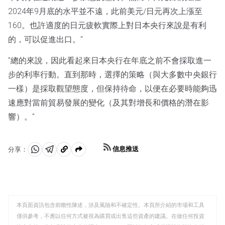
2024年9月底的水平並不遠，此前美元/日元再次上漲至
160。也許適度的日元疲軟實際上對日本央行來說是有利
的，可以促進出口。"
"總的來說，因此看起來日本央行在年底之前不會採取進一
步的利率行動。直到那時，選擇的策略（與大多數中央銀行
一樣）是採取觀望態度，但保持待命，以便在必要時能夠迅
速應對當前貿易發展的變化（及其對增長和價格的潛在影
響）。"
信息推送
分享：
分
分
複
享
享
製
至
至
到
WhatsApp
Telegram
剪
本頁面資訊包含前瞻性陳述，涉及風險和不確定性。本頁所介紹的市場和工具
貼
僅供參考，不應以任何方式被視為購買或出售這些資產的建議。在做任何投資