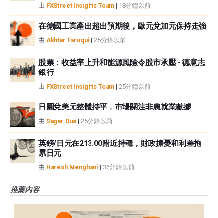
由
FXStreet Insights Team
|
18分鐘以前
在德國工業產出超出預期後，歐元兌加元保持走強
由
Akhtar Faruqui
|
25分鐘以前
股票：收益率上升和能源風險令股市承壓 - 德意志
銀行
由
FXStreet Insights Team
|
25分鐘以前
日圓兌美元整體持平，市場關注非農就業數據
由
Sagar Dua
|
25分鐘以前
英鎊/日元在213.00附近持穩，財政擔憂和利差拖
累日元
由
Haresh Menghani
|
36分鐘以前
推薦內容