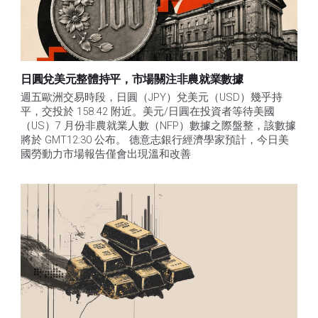
日圓兌美元整體持平，市場關注非農就業數據
週五歐洲交易時段，日圓（JPY）兌美元（USD）幾乎持
平，交投於 158.42 附近。美元/日圓在投資者等待美國
（US）7 月份非農就業人數（NFP）數據之際盤整，該數據
將於 GMT12:30 公布。 德意志銀行經濟學家預計，今日美
國勞動力市場報告僅會出現溫和改善