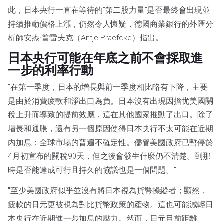
此，日本央行一直在等待的"第二股力量"是否最終會出現並
持續推動價格上漲，仍然令人懷疑，德國商業銀行的外匯分
析師安杰·普雷夫克（Antje Praefcke）指出。
日本央行可能在年底之前不會採取進
一步的利率行動
"在第一季度，日本的增長與前一季度相比略有下降，主要
是由於消費疲軟和淨出口為負。日本沒有出現因擔忧美國關
稅上升而導致的提前效應，這在其他國家推動了出口。除了
增長和通脹，還有另一個原因使得日本央行不太可能在近期
內加息：全球市場的普遍不確定性。儘管美國政府已暫停於
4月初宣布的關稅90天，但之後會發生什麼仍不清楚。到那
時是否能達成可行且持久的協議也是一個問題。"
"至少美國政府似乎並沒有將日本視為貨幣操縱者；顯然，
疲軟的日元更被視為對比貨幣政策的產物。這也可能減輕日
本央行在近期進一步加息的壓力。然而，日元目前距離