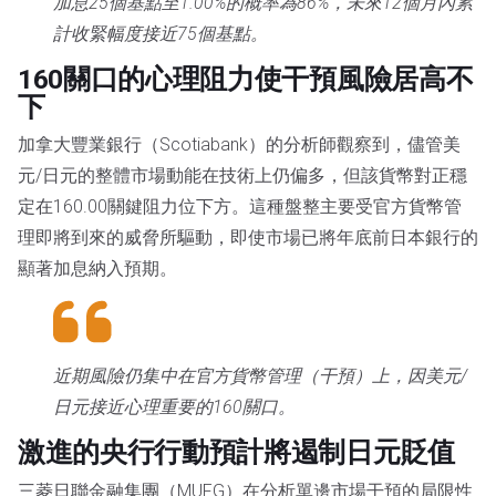
加息25個基點至1.00%的概率為86%，未來12個月內累
計收緊幅度接近75個基點。
160關口的心理阻力使干預風險居高不
下
加拿大豐業銀行（Scotiabank）的分析師觀察到，儘管美
元/日元的整體市場動能在技術上仍偏多，但該貨幣對正穩
定在160.00關鍵阻力位下方。這種盤整主要受官方貨幣管
理即將到來的威脅所驅動，即使市場已將年底前日本銀行的
顯著加息納入預期。
近期風險仍集中在官方貨幣管理（干預）上，因美元/
日元接近心理重要的160關口。
激進的央行行動預計將遏制日元貶值
三菱日聯金融集團（MUFG）在分析單邊市場干預的局限性