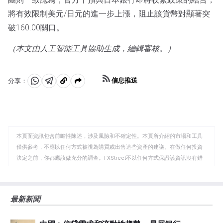
將有效限制美元/日元的進一步上漲，阻止該貨幣對顯著突
破160.00關口。
（本文由人工智能工具協助生成，編輯審核。）
信息推送
分享：
分
分
複
享
享
製
至
至
到
WhatsApp
Telegram
剪
本頁面資訊包含前瞻性陳述，涉及風險和不確定性。本頁所介紹的市場和工具
貼
僅供參考，不應以任何方式被視為購買或出售這些資產的建議。在做任何投資
板
決定之前，你都應該做充分的調查。FXStreet不以任何方式保證該資訊沒有錯
誤、錯誤或重大錯報。它也不保證這些資料是及時的。在公開市場投資涉及很
大的風險，包括損失全部或部分投資，以及精神上的痛苦。所有與投資有關的
風險、損失和成本，包括本金的全部損失，均由您負責。本文僅代表作者個人
最新新聞
觀點，並不代表FXStreet或其廣告商的官方政策或立場。作者不對本頁連結的
資訊負責。