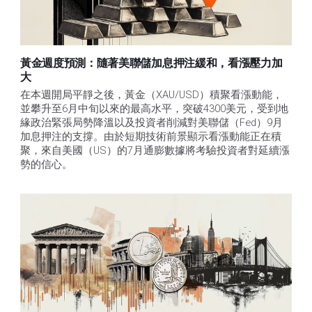
黃金週度預測：隨著美聯儲加息押注緩和，看漲壓力加
大
在本週開局平靜之後，黃金（XAU/USD）積聚看漲動能，
並攀升至6月中旬以來的最高水平，突破4300美元，受到地
緣政治緊張局勢降溫以及投資者削減對美聯儲（Fed）9月
加息押注的支撐。由於短期技術前景顯示看漲動能正在積
聚，來自美國（US）的7月通膨數據將考驗投資者對延續漲
勢的信心。 