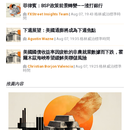
菲律賓：BSP政策前景轉變——渣打銀行
由
FXStreet Insights Team
|
Aug 07, 19:43 格林威治標準時
間
下週展望：美國通膨將成為下週焦點
由
Agustin Wazne
|
Aug 07, 19:35 格林威治標準時間
美國國債收益率因疲軟的非農就業數據而下跌，霍
爾木茲海峽希望緩解美聯儲風險
由
Christian Borjon Valencia
|
Aug 07, 19:25 格林威治標準
時間
推薦內容