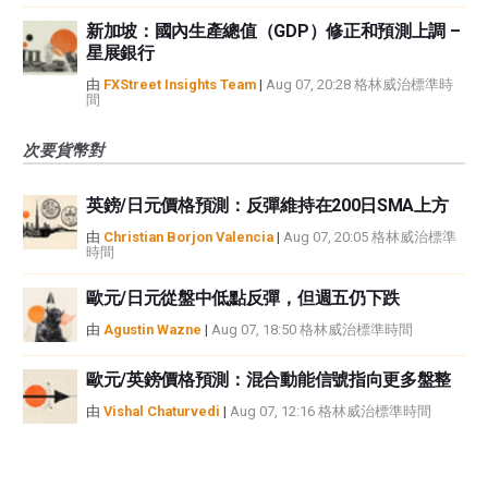
新加坡：國內生產總值（GDP）修正和預測上調 –
星展銀行
由
FXStreet Insights Team
|
Aug 07, 20:28 格林威治標準時
間
次要貨幣對
英鎊/日元價格預測：反彈維持在200日SMA上方
由
Christian Borjon Valencia
|
Aug 07, 20:05 格林威治標準
時間
歐元/日元從盤中低點反彈，但週五仍下跌
由
Agustin Wazne
|
Aug 07, 18:50 格林威治標準時間
歐元/英鎊價格預測：混合動能信號指向更多盤整
由
Vishal Chaturvedi
|
Aug 07, 12:16 格林威治標準時間