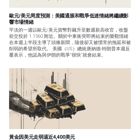
歐元/美元周度預測：美國通脹和戰爭低迷情緒將繼續影
響市場情緒
平淡的一週以歐元/美元貨幣對飆升至數週新高收官，收盤
前交投於 1.1560 附近。關於中東衝突即將結束的樂觀情緒
在本週上半段主導了頭條新聞，隨後卻又被慣常的拖延和被
削弱的希望所取代。 美國（US）總統唐納德-特朗普本週反
覆表示，他認為與伊朗的戰爭"很快"就會結束。
黃金因美元走弱逼近4,400美元