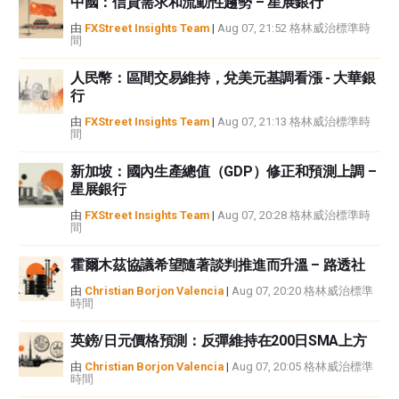
中國：信貸需求和流動性趨勢 – 星展銀行
如果文章正文中沒有明確提到，在撰寫本文時，作者在本文中提到的任何股票
中都沒有頭寸，也沒有與文中提到的任何公司有業務關係。除了FXStreet，作
由
FXStreet Insights Team
|
Aug 07, 21:52 格林威治標準時
間
者沒有收到撰寫這篇文章的報酬。
FXStreet和作者不提供個性化的建議。作者對該資訊的準確性、完整性或適用
人民幣：區間交易維持，兌美元基調看漲 - 大華銀
性不作任何陳述。FXStreet和作者將不承擔任何錯誤，遺漏或任何損失，傷害
行
或損害由此資訊及其顯示或使用引起的。錯誤和遺漏除外。本文作者和
FXStreet並非註冊投資顧問，本文內容無意提供任何投資建議。
由
FXStreet Insights Team
|
Aug 07, 21:13 格林威治標準時
間
新加坡：國內生產總值（GDP）修正和預測上調 –
星展銀行
由
FXStreet Insights Team
|
Aug 07, 20:28 格林威治標準時
間
霍爾木茲協議希望隨著談判推進而升溫 – 路透社
由
Christian Borjon Valencia
|
Aug 07, 20:20 格林威治標準
時間
英鎊/日元價格預測：反彈維持在200日SMA上方
由
Christian Borjon Valencia
|
Aug 07, 20:05 格林威治標準
時間