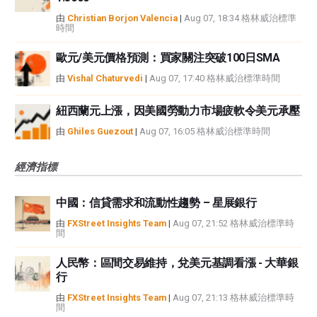
由
Christian Borjon Valencia
|
Aug 07, 18:34 格林威治標準
時間
歐元/美元價格預測：買家關注突破100日SMA
由
Vishal Chaturvedi
|
Aug 07, 17:40 格林威治標準時間
紐西蘭元上漲，因美國勞動力市場疲軟令美元承壓
由
Ghiles Guezout
|
Aug 07, 16:05 格林威治標準時間
經濟指標
中國：信貸需求和流動性趨勢 – 星展銀行
由
FXStreet Insights Team
|
Aug 07, 21:52 格林威治標準時
間
人民幣：區間交易維持，兌美元基調看漲 - 大華銀
行
由
FXStreet Insights Team
|
Aug 07, 21:13 格林威治標準時
間