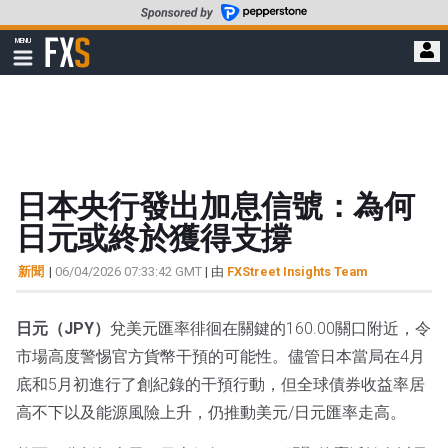
轉
至
FXStreet
MENU
主
顯
示
要
導
內
航
容
日本央行發出加息信號：為何
日元或終於獲得支撐
新聞
|
06/04/2026 07:33:42 GMT
| 由
FXStreet Insights Team
日元（JPY）
兌美元匯率徘徊在關鍵的160.00關口附近，令
市場高度警惕官方貨幣干預的可能性。儘管日本當局在4月
底和5月初進行了創紀錄的干預行動，但全球債券收益率居
高不下以及能源風險上升，仍推動美元/日元匯率走高。