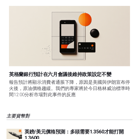
英格蘭銀行預計在六月會議後維持政策設定不變
報告預計將顯示消費者通脹下降，原因是美國與伊朗宣布停
火後，原油價格趨緩。我們的專家將於今日格林威治標準時
間12:00分析市場對此事件的反應
主要貨幣對
英鎊/美元價格預測：多頭需要1.3560才能打開
1.3600