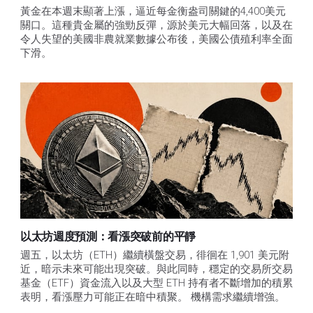
黃金在本週末顯著上漲，逼近每金衡盎司關鍵的4,400美元
關口。這種貴金屬的強勁反彈，源於美元大幅回落，以及在
令人失望的美國非農就業數據公布後，美國公債殖利率全面
下滑。
以太坊週度預測：看漲突破前的平靜
週五，以太坊（ETH）繼續橫盤交易，徘徊在 1,901 美元附
近，暗示未來可能出現突破。與此同時，穩定的交易所交易
基金（ETF）資金流入以及大型 ETH 持有者不斷增加的積累
表明，看漲壓力可能正在暗中積聚。 機構需求繼續增強。