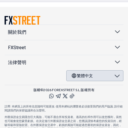
關於我們
FXStreet
法律聲明
繁體中文
版權©2026 FOREXSTREET S.L.版權所有
註釋: 本網頁上的所有信息隨時可能更改. 使用本網站的瀏覽者必須接受我們的用戶協議. 請仔細
閱讀我們的保密協議和合法聲明。
外匯保證金交易隱含巨大風險，可能不適合所有投資者。過高的杠桿作用可以使您獲利，當然
也可能會使您蒙受虧損。在決定進行外匯保證金交易之前，您應該謹慎考慮您的投資目的，經
驗等級和冒險欲望。在外匯保證金交易中，虧損的風險可能超過您最初的保證金資金，因此，