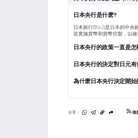
日本央行是什麽?
日本銀行(BoJ)是日本的中
並實施貨幣和貨幣控製，以確
日本央行的政策一直是怎
2013年，日本央行(Bank 
激經濟和推高通脹。央行的政
日本央行的決定對日元有
府或公司債券等資產，以提供
日本央行的大規模刺激措施導致
策，先是引入負利率，然後直接
年加劇，原因是日本央行與其
為什麽日本央行決定開始
行提高了利率，實際上退出了
息以對抗數十年來的高通脹水
日元貶值和全球能源價格飆升
大，從而拉低了日元的價值。
該國工資上漲的前景——助長
寬松的政策立場。
信
分享：
分
分
複
享
享
製
至
至
到