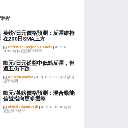
貨幣對
英鎊/日元價格預測：反彈維持
在200日SMA上方
由
Christian Borjon Valencia
|
Aug 07,
20:05 格林威治標準時間
歐元/日元從盤中低點反彈，但
週五仍下跌
由
Agustin Wazne
|
Aug 07, 18:50 格林威治
標準時間
歐元/英鎊價格預測：混合動能
信號指向更多盤整
由
Vishal Chaturvedi
|
Aug 07, 12:16 格林
威治標準時間