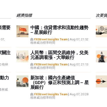
經濟指標
次要
頭需要
中國：信貸需求和流動性趨勢
– 星展銀行
 07,
由
FXStreet Insights Team
|
Aug 07, 21:52
格林威治標準時間
家關注
人民幣：區間交易維持，兌美
元基調看漲 - 大華銀行
:40 格林
由
FXStreet Insights Team
|
Aug 07, 21:13
格林威治標準時間
動力
新加坡：國內生產總值
（GDP）修正和預測上調 – 星
展銀行
5 格林威
由
FXStreet Insights Team
|
Aug 07, 20:28
格林威治標準時間