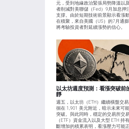
元，受到地緣政治緊張局勢降溫以
者削減對美聯儲（Fed）9月加息押
支撐。由於短期技術前景顯示看漲
在積聚，來自美國（US）的7月通
將考驗投資者對延續漲勢的信心。 
以太坊週度預測：看漲突破前
靜
週五，以太坊（ETH）繼續橫盤交
徊在 1,901 美元附近，暗示未來可
突破。與此同時，穩定的交易所交
（ETF）資金流入以及大型 ETH 持
斷增加的積累表明，看漲壓力可能