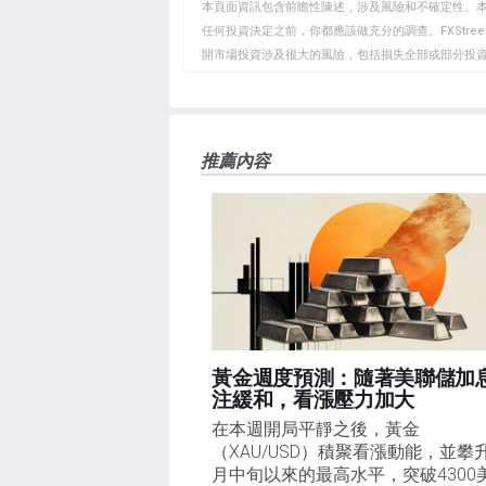
WhatsApp
Telegram
剪
本頁面資訊包含前瞻性陳述，涉及風險和不確定性。
貼
任何投資決定之前，你都應該做充分的調查。FXStr
開市場投資涉及很大的風險，包括損失全部或部分投
板
負責。本文僅代表作者個人觀點，並不代表FXStre
如果文章正文中沒有明確提到，在撰寫本文時，作者
FXStreet，作者沒有收到撰寫這篇文章的報酬。
FXStreet和作者不提供個性化的建議。作者對該資
推薦內容
失，傷害或損害由此資訊及其顯示或使用引起的。錯誤和
黃金週度預測：隨著美聯儲加
注緩和，看漲壓力加大
在本週開局平靜之後，黃金
（XAU/USD）積聚看漲動能，並攀
月中旬以來的最高水平，突破4300