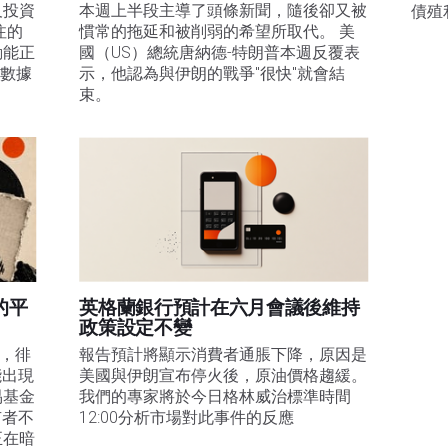
及投資
本週上半段主導了頭條新聞，隨後卻又被
債殖
注的
慣常的拖延和被削弱的希望所取代。 美
動能正
國（US）總統唐納德-特朗普本週反覆表
膨數據
示，他認為與伊朗的戰爭"很快"就會結
束。
的平
英格蘭銀行預計在六月會議後維持
政策設定不變
易，徘
報告預計將顯示消費者通脹下降，原因是
能出現
美國與伊朗宣布停火後，原油價格趨緩。
易基金
我們的專家將於今日格林威治標準時間
有者不
12:00分析市場對此事件的反應
正在暗