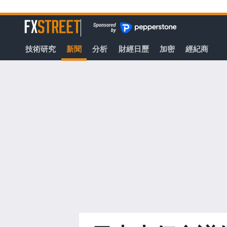
轉
至
FXStreet
主
要
技術研究
新聞
分析
財經日歷
加密
經紀商
內
容