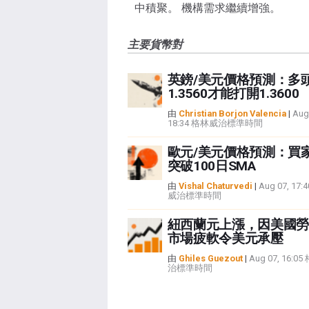
中積聚。 機構需求繼續增強。
主要貨幣對
英鎊/美元價格預測：多
1.3560才能打開1.3600
由
Christian Borjon Valencia
|
Aug
18:34 格林威治標準時間
歐元/美元價格預測：買
突破100日SMA
由
Vishal Chaturvedi
|
Aug 07, 17
威治標準時間
紐西蘭元上漲，因美國勞
市場疲軟令美元承壓
由
Ghiles Guezout
|
Aug 07, 16:0
治標準時間