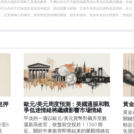
本頁所介紹的市場和工具僅供參考，不應以任何方式被視為購買或出售這些資產的建議。在做
eet不以任何方式保證該資訊沒有錯誤、錯誤或重大錯報。它也不保證這些資料是及時的。在公
資，以及精神上的痛苦。所有與投資有關的風險、損失和成本，包括本金的全部損失，均由您
et或其廣告商的官方政策或立場。作者不對本頁連結的資訊負責。
在本文中提到的任何股票中都沒有頭寸，也沒有與文中提到的任何公司有業務關係。除了
訊的準確性、完整性或適用性不作任何陳述。FXStreet和作者將不承擔任何錯誤，遺漏或任何損
遺漏除外。本文作者和FXStreet並非註冊投資顧問，本文內容無意提供任何投資建議。
息押
歐元/美元周度預測：美國通脹和戰
黃金
爭低迷情緒將繼續影響市場情緒
黃金
平淡的一週以歐元/美元貨幣對飆升至數
關鍵
升至6
週新高收官，收盤前交投於 1.1560 附
勁反
美
近。關於中東衝突即將結束的樂觀情緒在
失望