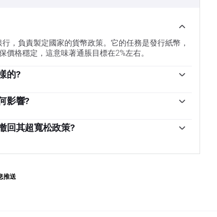
央銀行，負責製定國家的貨幣政策。它的任務是發行紙幣，
保價格穩定，這意味著通脹目標在2%左右。
樣的?
of Japan)開始實施超寬松的貨幣政策，以在低通脹環境下刺
策是基於量化和定性寬松政策(QQE)，即印刷鈔票購買政
何影響?
流動性。2016年，央行加大了策略力度，進一步放松政
日元對其他主要貨幣貶值。這一過程在2022年和2023
控製10年期政府債券的收益率。2024年3月，日本央
他主要央行之間的政策分歧越來越大，後者選擇大幅加
撤回其超寬松政策?
超寬松的貨幣政策立場。
平。日本央行的政策導致日元與其他貨幣的匯率差距擴
導致日本通貨膨脹率上升，超過了日本央行2%的目標。
這一趨勢在2024年部分逆轉，當時日本央行決定放棄超
通脹的一個關鍵因素——也促成了這一舉措。
息推送