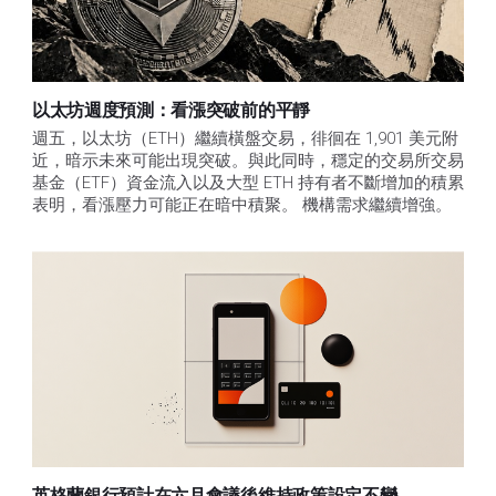
以太坊週度預測：看漲突破前的平靜
週五，以太坊（ETH）繼續橫盤交易，徘徊在 1,901 美元附
近，暗示未來可能出現突破。與此同時，穩定的交易所交易
基金（ETF）資金流入以及大型 ETH 持有者不斷增加的積累
表明，看漲壓力可能正在暗中積聚。 機構需求繼續增強。
英格蘭銀行預計在六月會議後維持政策設定不變