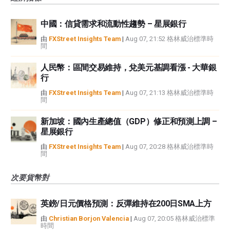
中國：信貸需求和流動性趨勢 – 星展銀行
由
FXStreet Insights Team
|
Aug 07, 21:52 格林威治標準時
間
人民幣：區間交易維持，兌美元基調看漲 - 大華銀
行
由
FXStreet Insights Team
|
Aug 07, 21:13 格林威治標準時
間
新加坡：國內生產總值（GDP）修正和預測上調 –
星展銀行
由
FXStreet Insights Team
|
Aug 07, 20:28 格林威治標準時
間
次要貨幣對
英鎊/日元價格預測：反彈維持在200日SMA上方
由
Christian Borjon Valencia
|
Aug 07, 20:05 格林威治標準
時間