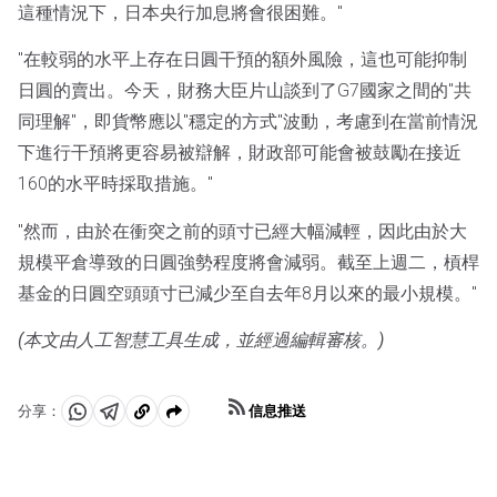
這種情況下，日本央行加息將會很困難。"
"在較弱的水平上存在日圓干預的額外風險，這也可能抑制
日圓的賣出。今天，財務大臣片山談到了G7國家之間的"共
同理解"，即貨幣應以"穩定的方式"波動，考慮到在當前情況
下進行干預將更容易被辯解，財政部可能會被鼓勵在接近
160的水平時採取措施。"
"然而，由於在衝突之前的頭寸已經大幅減輕，因此由於大
規模平倉導致的日圓強勢程度將會減弱。截至上週二，槓桿
基金的日圓空頭頭寸已減少至自去年8月以來的最小規模。"
(本文由人工智慧工具生成，並經過編輯審核。)
信息推送
分享：
分
分
複
享
享
製
至
至
到