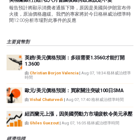
報告預計將顯示消費者通脹下降，原因是美國與伊朗宣布停
火後，原油價格趨緩。我們的專家將於今日格林威治標準時
間12:00分析市場對此事件的反應
主要貨幣對
英鎊/美元價格預測：多頭需要1.3560才能打開
1.3600
由
Christian Borjon Valencia
|
Aug 07, 18:34 格林威治標準
時間
歐元/美元價格預測：買家關注突破100日SMA
由
Vishal Chaturvedi
|
Aug 07, 17:40 格林威治標準時間
紐西蘭元上漲，因美國勞動力市場疲軟令美元承壓
由
Ghiles Guezout
|
Aug 07, 16:05 格林威治標準時間
經濟指標