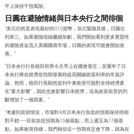
平上保持干預風險。
日圓在避險情緒與日本央行之間徘徊
"美元仍然是表現最好的G10貨幣，加元緊隨其後，日圓位
列第三。如果避險情緒繼續加劇，我們開始看到更多實質性
的避險資金流入美國國債市場，日圓的表現可能會開始改
善。"
"日本央行行長植田和男今天早上在國會發言，並重申了日
本央行將在經濟按預期發展時提高關鍵政策利率的常規評
論。然而，植田行長顯然提到中東衝突可能對全球經濟產
生"重大影響"，因此也會影響日本經濟，這為政策前景的判
斷增加了一個因素。"
"考慮到當前情況，市場對4月日本央行加息的預期保持得相
對不錯——目前加息預期為15個基點，而上週五為17個基
點。如果衝突持續，我們相信這一預期肯定會下降，因為在