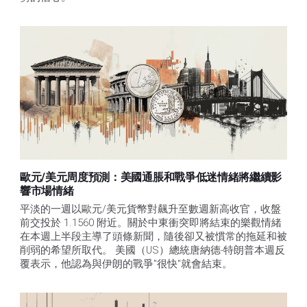
歐元/美元周度預測：美國通脹和戰爭低迷情緒將繼續影
響市場情緒
平淡的一週以歐元/美元貨幣對飆升至數週新高收官，收盤
前交投於 1.1560 附近。關於中東衝突即將結束的樂觀情緒
在本週上半段主導了頭條新聞，隨後卻又被慣常的拖延和被
削弱的希望所取代。 美國（US）總統唐納德-特朗普本週反
覆表示，他認為與伊朗的戰爭"很快"就會結束。