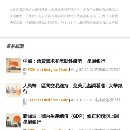
WhatsApp
Telegram
剪
本頁面資訊包含前瞻性陳述，涉及風險和不確定性。本頁所介紹的市場和工具
貼
僅供參考，不應以任何方式被視為購買或出售這些資產的建議。在做任何投資
板
決定之前，你都應該做充分的調查。FXStreet不以任何方式保證該資訊沒有錯
誤、錯誤或重大錯報。它也不保證這些資料是及時的。在公開市場投資涉及很
大的風險，包括損失全部或部分投資，以及精神上的痛苦。所有與投資有關的
風險、損失和成本，包括本金的全部損失，均由您負責。本文僅代表作者個人
最新新聞
觀點，並不代表FXStreet或其廣告商的官方政策或立場。作者不對本頁連結的
資訊負責。
中國：信貸需求和流動性趨勢 – 星展銀行
如果文章正文中沒有明確提到，在撰寫本文時，作者在本文中提到的任何股票
中都沒有頭寸，也沒有與文中提到的任何公司有業務關係。除了FXStreet，作
由
FXStreet Insights Team
|
Aug 07, 21:52 格林威治標準時
間
者沒有收到撰寫這篇文章的報酬。
FXStreet和作者不提供個性化的建議。作者對該資訊的準確性、完整性或適用
人民幣：區間交易維持，兌美元基調看漲 - 大華銀
性不作任何陳述。FXStreet和作者將不承擔任何錯誤，遺漏或任何損失，傷害
行
或損害由此資訊及其顯示或使用引起的。錯誤和遺漏除外。本文作者和
FXStreet並非註冊投資顧問，本文內容無意提供任何投資建議。
由
FXStreet Insights Team
|
Aug 07, 21:13 格林威治標準時
間
新加坡：國內生產總值（GDP）修正和預測上調 –
星展銀行