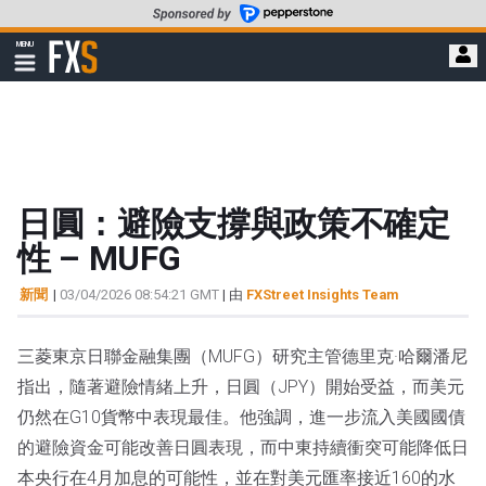
轉
至
FXStreet
MENU
主
顯
示
要
導
內
航
容
日圓：避險支撐與政策不確定
性 – MUFG
新聞
|
03/04/2026 08:54:21 GMT
| 由
FXStreet Insights Team
三菱東京日聯金融集團（MUFG）研究主管德里克·哈爾潘尼
指出，隨著避險情緒上升，日圓（JPY）開始受益，而美元
仍然在G10貨幣中表現最佳。他強調，進一步流入美國國債
的避險資金可能改善日圓表現，而中東持續衝突可能降低日
本央行在4月加息的可能性，並在對美元匯率接近160的水