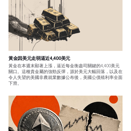
黃金因美元走弱逼近4,400美元
黃金在本週末顯著上漲，逼近每金衡盎司關鍵的4,400美元
關口。這種貴金屬的強勁反彈，源於美元大幅回落，以及在
令人失望的美國非農就業數據公布後，美國公債殖利率全面
下滑。