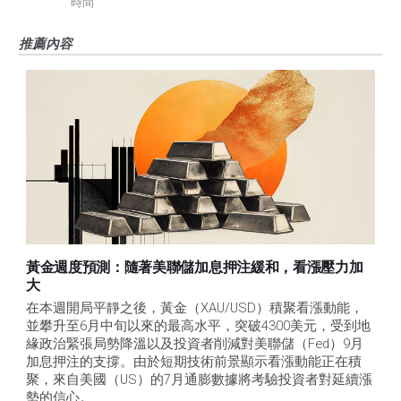
時間
推薦內容
黃金週度預測：隨著美聯儲加息押注緩和，看漲壓力加
大
在本週開局平靜之後，黃金（XAU/USD）積聚看漲動能，
並攀升至6月中旬以來的最高水平，突破4300美元，受到地
緣政治緊張局勢降溫以及投資者削減對美聯儲（Fed）9月
加息押注的支撐。由於短期技術前景顯示看漲動能正在積
聚，來自美國（US）的7月通膨數據將考驗投資者對延續漲
勢的信心。 