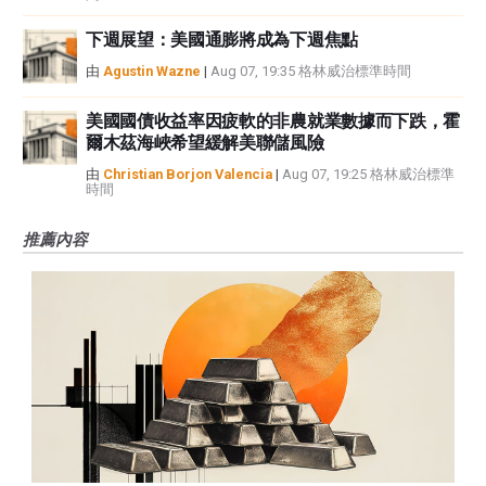
下週展望：美國通膨將成為下週焦點
由
Agustin Wazne
|
Aug 07, 19:35 格林威治標準時間
美國國債收益率因疲軟的非農就業數據而下跌，霍
爾木茲海峽希望緩解美聯儲風險
由
Christian Borjon Valencia
|
Aug 07, 19:25 格林威治標準
時間
推薦內容