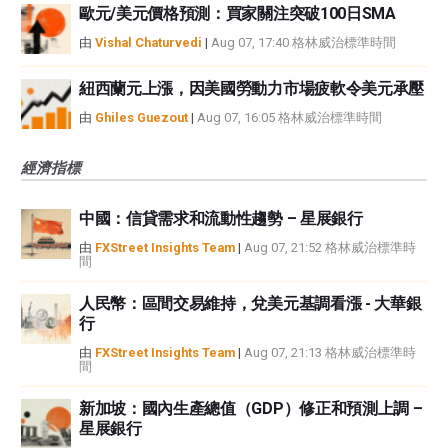
歐元/美元價格預測：買家關注突破100日SMA
由
Vishal Chaturvedi
|
Aug 07, 17:40 格林威治標準時間
紐西蘭元上漲，因美國勞動力市場疲軟令美元承壓
由
Ghiles Guezout
|
Aug 07, 16:05 格林威治標準時間
經濟指標
中國：信貸需求和流動性趨勢 – 星展銀行
由
FXStreet Insights Team
|
Aug 07, 21:52 格林威治標準時
間
人民幣：區間交易維持，兌美元基調看漲 - 大華銀
行
由
FXStreet Insights Team
|
Aug 07, 21:13 格林威治標準時
間
新加坡：國內生產總值（GDP）修正和預測上調 –
星展銀行