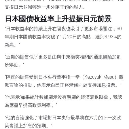
支撐日元並減輕進一步外匯干預的壓力。
日本國債收益率上升提振日元前景
"日本收益率的持續上升在隔夜也吸引了更多市場關注，30
年期日本國債收益率突破了1月20日的高點，達到3.93%的
新高。"
"近期的拋售似乎更多是由與中東衝突相關的通脹風險加劇
所驅動。"
"隔夜的拋售受到日本央行董事枡一幸（Kazuyuki Masu）鷹
派言論的推動，他表示自己正逐漸傾向於支持加息投票。"
"他表示‘如果統計數據顯示沒有明顯的經濟衰退跡象，我認
為應盡早提高政策利率’。"
"他的言論強化了市場對日本央行最早將在六月的下一次政
策會議上加息的預期。"