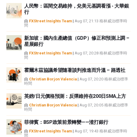
人民幣：區間交易維持，兌美元基調看漲 - 大華銀
性不作任何陳述。FXStreet和作者將不承擔任何錯誤，遺漏或任何損失，傷害
行
或損害由此資訊及其顯示或使用引起的。錯誤和遺漏除外。本文作者和
FXStreet並非註冊投資顧問，本文內容無意提供任何投資建議。
由
FXStreet Insights Team
|
Aug 07, 21:13 格林威治標準時
間
新加坡：國內生產總值（GDP）修正和預測上調 –
星展銀行
由
FXStreet Insights Team
|
Aug 07, 20:28 格林威治標準時
間
霍爾木茲協議希望隨著談判推進而升溫 – 路透社
由
Christian Borjon Valencia
|
Aug 07, 20:20 格林威治標準
時間
英鎊/日元價格預測：反彈維持在200日SMA上方
由
Christian Borjon Valencia
|
Aug 07, 20:05 格林威治標準
時間
菲律賓：BSP政策前景轉變——渣打銀行
由
FXStreet Insights Team
|
Aug 07, 19:43 格林威治標準時
間