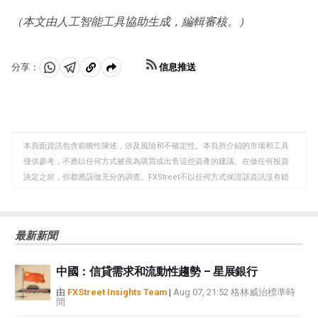
（本文由人工智能工具協助生成，編輯審核。）
信息推送
分享：
分
分
複
享
享
製
至
至
到
WhatsApp
Telegram
剪
本頁面資訊包含前瞻性陳述，涉及風險和不確定性。本頁所介紹的市場和工具
貼
僅供參考，不應以任何方式被視為購買或出售這些資產的建議。在做任何投資
板
決定之前，你都應該做充分的調查。FXStreet不以任何方式保證該資訊沒有錯
誤、錯誤或重大錯報。它也不保證這些資料是及時的。在公開市場投資涉及很
大的風險，包括損失全部或部分投資，以及精神上的痛苦。所有與投資有關的
風險、損失和成本，包括本金的全部損失，均由您負責。本文僅代表作者個人
最新新聞
觀點，並不代表FXStreet或其廣告商的官方政策或立場。作者不對本頁連結的
資訊負責。
中國：信貸需求和流動性趨勢 – 星展銀行
如果文章正文中沒有明確提到，在撰寫本文時，作者在本文中提到的任何股票
中都沒有頭寸，也沒有與文中提到的任何公司有業務關係。除了FXStreet，作
由
FXStreet Insights Team
|
Aug 07, 21:52 格林威治標準時
間
者沒有收到撰寫這篇文章的報酬。
FXStreet和作者不提供個性化的建議。作者對該資訊的準確性、完整性或適用