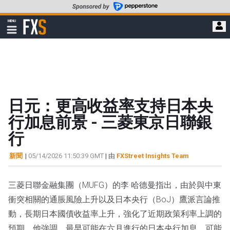
轉
至
FXStreet
MENU
主
顯
示
要
導
內
航
容
日元：更高收益率支持日本央
行加息前景 - 三菱東京日聯銀
行
新聞
|
05/14/2026 11:50:39 GMT
| 由
FXStreet Insights Team
三菱日聯金融集團（MUFG）的李·哈德曼指出，由於與中東
衝突相關的通脹風險上升以及日本央行（BoJ）鷹派言論推
動，長期日本國債收益率上升，強化了近期政策利率上調的
預期。他強調，最早可能在六月進行的日本央行加息，可能