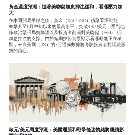
黃金週度預測：隨著美聯儲加息押注緩和，看漲壓力加
大
在本週開局平靜之後，黃金（XAU/USD）積聚看漲動能，
並攀升至6月中旬以來的最高水平，突破4300美元，受到地
緣政治緊張局勢降溫以及投資者削減對美聯儲（Fed）9月
加息押注的支撐。由於短期技術前景顯示看漲動能正在積
聚，來自美國（US）的7月通膨數據將考驗投資者對延續漲
勢的信心。 
歐元/美元周度預測：美國通脹和戰爭低迷情緒將繼續影