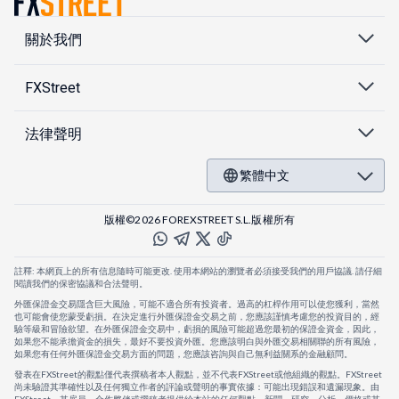
關於我們
FXStreet
法律聲明
繁體中文
版權©2026 FOREXSTREET S.L.版權所有
註釋: 本網頁上的所有信息隨時可能更改. 使用本網站的瀏覽者必須接受我們的用戶協議. 請仔細
閱讀我們的保密協議和合法聲明。
外匯保證金交易隱含巨大風險，可能不適合所有投資者。過高的杠桿作用可以使您獲利，當然
也可能會使您蒙受虧損。在決定進行外匯保證金交易之前，您應該謹慎考慮您的投資目的，經
驗等級和冒險欲望。在外匯保證金交易中，虧損的風險可能超過您最初的保證金資金，因此，
如果您不能承擔資金的損失，最好不要投資外匯。您應該明白與外匯交易相關聯的所有風險，
如果您有任何外匯保證金交易方面的問題，您應該咨詢與自己無利益關系的金融顧問。
發表在FXStreet的觀點僅代表撰稿者本人觀點，並不代表FXStreet或他組織的觀點。FXStreet
尚未驗證其準確性以及任何獨立作者的評論或聲明的事實依據：可能出現錯誤和遺漏現象。由