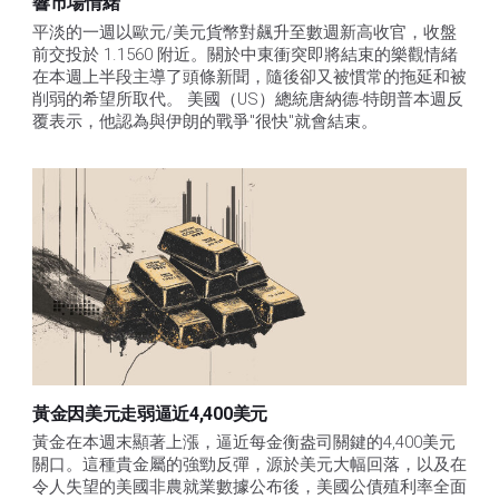
響市場情緒
平淡的一週以歐元/美元貨幣對飆升至數週新高收官，收盤
前交投於 1.1560 附近。關於中東衝突即將結束的樂觀情緒
在本週上半段主導了頭條新聞，隨後卻又被慣常的拖延和被
削弱的希望所取代。 美國（US）總統唐納德-特朗普本週反
覆表示，他認為與伊朗的戰爭"很快"就會結束。
黃金因美元走弱逼近4,400美元
黃金在本週末顯著上漲，逼近每金衡盎司關鍵的4,400美元
關口。這種貴金屬的強勁反彈，源於美元大幅回落，以及在
令人失望的美國非農就業數據公布後，美國公債殖利率全面