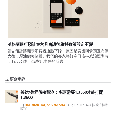
英格蘭銀行預計在六月會議後維持政策設定不變
報告預計將顯示消費者通脹下降，原因是美國與伊朗宣布停
火後，原油價格趨緩。我們的專家將於今日格林威治標準時
間12:00分析市場對此事件的反應
主要貨幣對
英鎊/美元價格預測：多頭需要1.3560才能打開
1.3600
由
Christian Borjon Valencia
|
Aug 07, 18:34 格林威治標準
時間