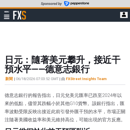
轉
至
FXStreet
MENU
主
顯
示
要
導
內
航
容
日元：隨著美元攀升，接近干
預水平——德意志銀行
新聞
|
06/18/2026 07:03:52 GMT
| 由
FXStreet Insights Team
德意志銀行的報告指出，日元兌美元匯率已跌至2024年以
來的低點，儘管其跌幅小於其他G10貨幣。該銀行指出，匯
率波動受限反映出接近此前引發外匯干預的水平，市場正關
注隨著美國收益率和美元維持高位，可能出現的官方反應。