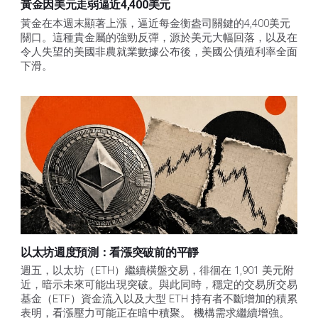
黃金因美元走弱逼近4,400美元
黃金在本週末顯著上漲，逼近每金衡盎司關鍵的4,400美元
關口。這種貴金屬的強勁反彈，源於美元大幅回落，以及在
令人失望的美國非農就業數據公布後，美國公債殖利率全面
下滑。
以太坊週度預測：看漲突破前的平靜
週五，以太坊（ETH）繼續橫盤交易，徘徊在 1,901 美元附
近，暗示未來可能出現突破。與此同時，穩定的交易所交易
基金（ETF）資金流入以及大型 ETH 持有者不斷增加的積累
表明，看漲壓力可能正在暗中積聚。 機構需求繼續增強。