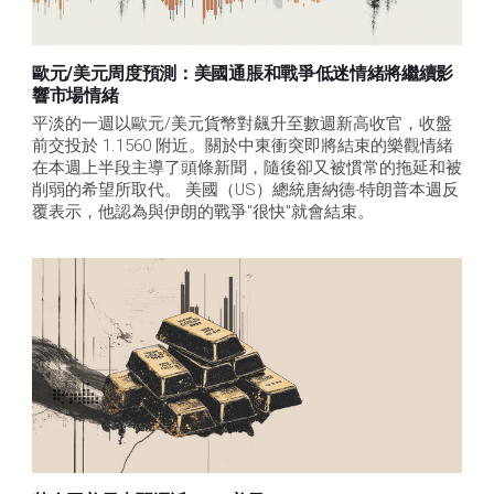
歐元/美元周度預測：美國通脹和戰爭低迷情緒將繼續影
響市場情緒
平淡的一週以歐元/美元貨幣對飆升至數週新高收官，收盤
前交投於 1.1560 附近。關於中東衝突即將結束的樂觀情緒
在本週上半段主導了頭條新聞，隨後卻又被慣常的拖延和被
削弱的希望所取代。 美國（US）總統唐納德-特朗普本週反
覆表示，他認為與伊朗的戰爭"很快"就會結束。