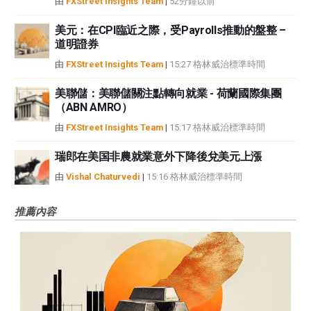
由
FXStreet Insights Team
|
52分鐘以前
美元：在CPI臨近之際，受Payrolls推動的盤整 –
道明證券
由
FXStreet Insights Team
|
15:27 格林威治標準時間
美聯儲：美聯儲關注點轉向就業 - 荷蘭國際集團
（ABN AMRO）
由
FXStreet Insights Team
|
15:17 格林威治標準時間
瑞郎在美国非農就業意外下降後兌美元上漲
由
Vishal Chaturvedi
|
15:16 格林威治標準時間
推薦內容