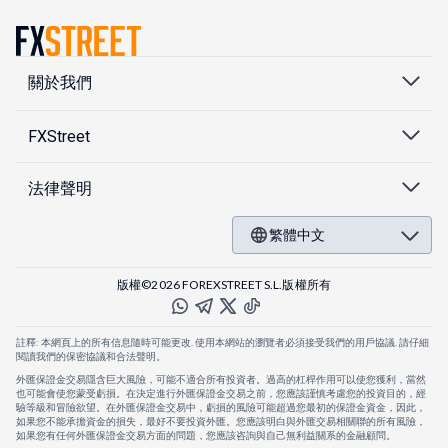
關於我們
FXStreet
法律聲明
繁體中文
版權©2026 FOREXSTREET S.L.版權所有
註釋: 本網頁上的所有信息隨時可能更改. 使用本網站的瀏覽者必須接受我們的用戶協議. 請仔細
閱讀我們的保密協議和合法聲明。
外匯保證金交易隱含巨大風險，可能不適合所有投資者。過高的杠桿作用可以使您獲利，當然
也可能會使您蒙受虧損。在決定進行外匯保證金交易之前，您應該謹慎考慮您的投資目的，經
驗等級和冒險欲望。在外匯保證金交易中，虧損的風險可能超過您最初的保證金資金，因此，
如果您不能承擔資金的損失，最好不要投資外匯。您應該明白與外匯交易相關聯的所有風險，
如果您有任何外匯保證金交易方面的問題，您應該咨詢與自己無利益關系的金融顧問。