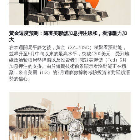
黃金週度預測：隨著美聯儲加息押注緩和，看漲壓力加
大
在本週開局平靜之後，黃金（XAU/USD）積聚看漲動能，
並攀升至6月中旬以來的最高水平，突破4300美元，受到地
緣政治緊張局勢降溫以及投資者削減對美聯儲（Fed）9月
加息押注的支撐。由於短期技術前景顯示看漲動能正在積
聚，來自美國（US）的7月通膨數據將考驗投資者對延續漲
勢的信心。 