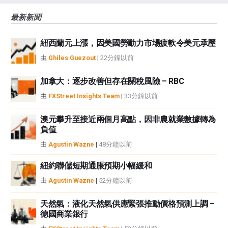
風險、損失和成本，包括本金的全部損失，均由您負責。本文僅代表作者個人
最新新聞
觀點，並不代表FXStreet或其廣告商的官方政策或立場。作者不對本頁連結的
資訊負責。
紐西蘭元上漲，因美國勞動力市場疲軟令美元承壓
如果文章正文中沒有明確提到，在撰寫本文時，作者在本文中提到的任何股票
中都沒有頭寸，也沒有與文中提到的任何公司有業務關係。除了FXStreet，作
由
Ghiles Guezout
|
22分鐘以前
者沒有收到撰寫這篇文章的報酬。
FXStreet和作者不提供個性化的建議。作者對該資訊的準確性、完整性或適用
加拿大：逐步改善但存在關稅風險 – RBC
性不作任何陳述。FXStreet和作者將不承擔任何錯誤，遺漏或任何損失，傷害
由
FXStreet Insights Team
|
33分鐘以前
或損害由此資訊及其顯示或使用引起的。錯誤和遺漏除外。本文作者和
FXStreet並非註冊投資顧問，本文內容無意提供任何投資建議。
澳元攀升至接近兩個月高點，因非農就業數據轉為
負值
由
Agustin Wazne
|
48分鐘以前
紐約聯儲短期通脹預期小幅緩和
由
Agustin Wazne
|
52分鐘以前
天然氣：液化天然氣供應緊張推動價格預測上調 –
德國商業銀行