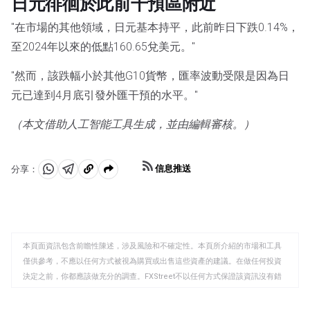
日元徘徊於此前干預區附近
"在市場的其他領域，日元基本持平，此前昨日下跌0.14%，
至2024年以來的低點160.65兌美元。"
"然而，該跌幅小於其他G10貨幣，匯率波動受限是因為日
元已達到4月底引發外匯干預的水平。"
（本文借助人工智能工具生成，並由編輯審核。）
信息推送
分享：
分
分
複
享
享
製
至
至
到
WhatsApp
Telegram
剪
本頁面資訊包含前瞻性陳述，涉及風險和不確定性。本頁所介紹的市場和工具
貼
僅供參考，不應以任何方式被視為購買或出售這些資產的建議。在做任何投資
板
決定之前，你都應該做充分的調查。FXStreet不以任何方式保證該資訊沒有錯
誤、錯誤或重大錯報。它也不保證這些資料是及時的。在公開市場投資涉及很
大的風險，包括損失全部或部分投資，以及精神上的痛苦。所有與投資有關的