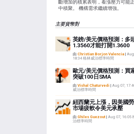
斷增加的積累表明，看漲壓力可能
中積聚。 機構需求繼續增強。
主要貨幣對
英鎊/美元價格預測：多
1.3560才能打開1.3600
由
Christian Borjon Valencia
|
Aug
18:34 格林威治標準時間
歐元/美元價格預測：買
突破100日SMA
由
Vishal Chaturvedi
|
Aug 07, 17
威治標準時間
紐西蘭元上漲，因美國勞
市場疲軟令美元承壓
由
Ghiles Guezout
|
Aug 07, 16:0
治標準時間