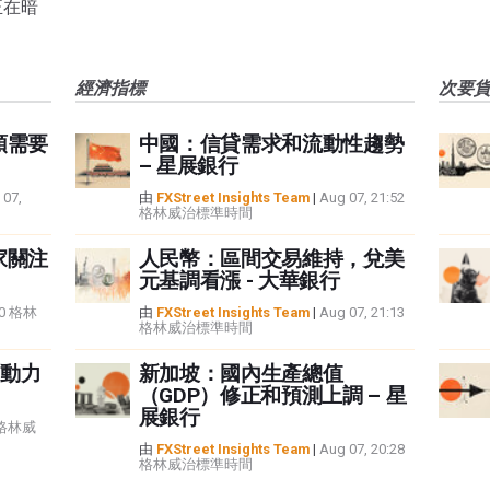
正在暗
經濟指標
次要
頭需要
中國：信貸需求和流動性趨勢
– 星展銀行
 07,
由
FXStreet Insights Team
|
Aug 07, 21:52
格林威治標準時間
家關注
人民幣：區間交易維持，兌美
元基調看漲 - 大華銀行
:40 格林
由
FXStreet Insights Team
|
Aug 07, 21:13
格林威治標準時間
動力
新加坡：國內生產總值
（GDP）修正和預測上調 – 星
展銀行
5 格林威
由
FXStreet Insights Team
|
Aug 07, 20:28
格林威治標準時間