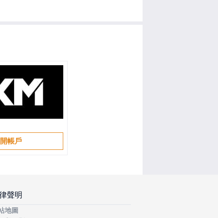
開帳戶
律聲明
站地圖