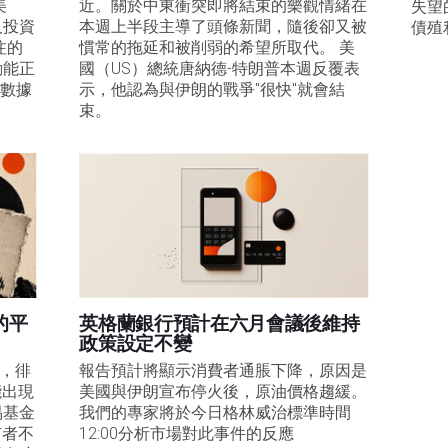
美
近。關於中東衝突即將結束的樂觀情緒在
失望
及投資
本週上半段主導了頭條新聞，隨後卻又被
債殖
注的
慣常的拖延和被削弱的希望所取代。 美
動能正
國（US）總統唐納德-特朗普本週反覆表
膨數據
示，他認為與伊朗的戰爭"很快"就會結
束。
的平
英格蘭銀行預計在六月會議後維持
政策設定不變
易，徘
報告預計將顯示消費者通脹下降，原因是
能出現
美國與伊朗宣布停火後，原油價格趨緩。
易基金
我們的專家將於今日格林威治標準時間
有者不
12:00分析市場對此事件的反應