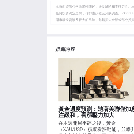
WhatsApp
Telegram
剪
本頁面資訊包含前瞻性陳述，涉及風險和不確定性。
貼
任何投資決定之前，你都應該做充分的調查。FXStr
開市場投資涉及很大的風險，包括損失全部或部分投
板
負責。本文僅代表作者個人觀點，並不代表FXStre
如果文章正文中沒有明確提到，在撰寫本文時，作者
FXStreet，作者沒有收到撰寫這篇文章的報酬。
FXStreet和作者不提供個性化的建議。作者對該資
推薦內容
失，傷害或損害由此資訊及其顯示或使用引起的。錯誤和
黃金週度預測：隨著美聯儲加
注緩和，看漲壓力加大
在本週開局平靜之後，黃金
（XAU/USD）積聚看漲動能，並攀