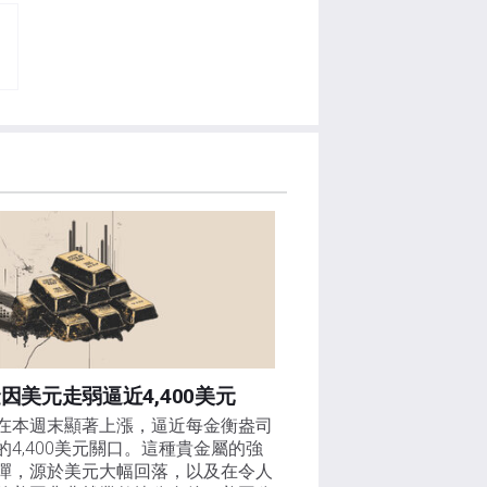
因美元走弱逼近4,400美元
在本週末顯著上漲，逼近每金衡盎司
的4,400美元關口。這種貴金屬的強
彈，源於美元大幅回落，以及在令人