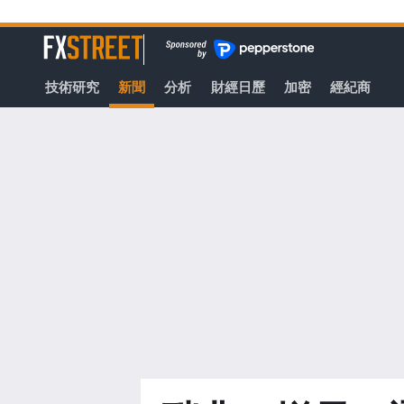
轉
至
FXStreet
主
要
技術研究
新聞
分析
財經日歷
加密
經紀商
內
容