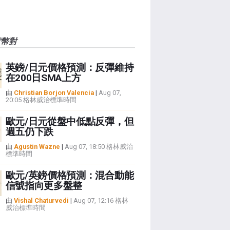
貨幣對
英鎊/日元價格預測：反彈維持
在200日SMA上方
由
Christian Borjon Valencia
|
Aug 07,
20:05 格林威治標準時間
歐元/日元從盤中低點反彈，但
週五仍下跌
由
Agustin Wazne
|
Aug 07, 18:50 格林威治
標準時間
歐元/英鎊價格預測：混合動能
信號指向更多盤整
由
Vishal Chaturvedi
|
Aug 07, 12:16 格林
威治標準時間