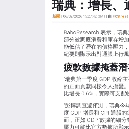
瑞典：增長、
新聞
|
06/02/2026 15:27:42 GMT
| 由
FXStreet 
RaboResearch 表示，
部分被家庭消費和庫存增加所
能低估了潛在的價格壓力
紀要則顯示出對通脹上行
疲軟數據掩蓋潛
"瑞典第一季度 GDP 收縮
的正面貢獻同樣令人擔憂
比增長 0.6%，實際可支配收
"彭博調查還預測，瑞典今年 
度 GDP 增長和 CPI
而，正如 GDP 數據的
壓力可能比官方數據所顯示