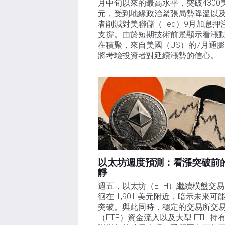
月中旬以來的最高水平，突破4300
元，受到地緣政治緊張局勢降溫以
者削減對美聯儲（Fed）9月加息押
支撐。由於短期技術前景顯示看漲
在積聚，來自美國（US）的7月通
將考驗投資者對延續漲勢的信心。 
以太坊週度預測：看漲突破前
靜
週五，以太坊（ETH）繼續橫盤交
徊在 1,901 美元附近，暗示未來可
突破。與此同時，穩定的交易所交
（ETF）資金流入以及大型 ETH 持