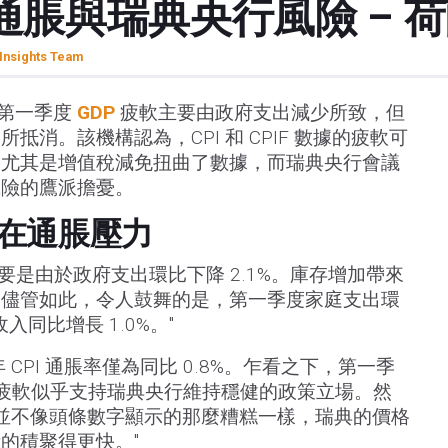
通脹與瑞典央行風險 – 
Insights Team
瑞典第一季度
GDP
疲軟主要由政府支出減少所致，但
抵消。該機構認為，CPI 和 CPIF 數據的疲軟可
，尤其是增值稅減免扭曲了數據，而瑞典央行會議
風險的鷹派擔憂。
在通脹壓力
主要是由於政府支出環比下降 2.1%。庫存增加帶來
。儘管如此，令人鼓舞的是，第一季度家庭支出環
入同比增長 1.0%。"
CPI 通脹率僅為同比 0.8%。乍看之下，第一季
 通脹的疲軟似乎支持瑞典央行維持穩健的政策立場。然
細分並不像頭條數字顯示的那麼糟糕一樣，瑞典的價格
的積聚得更快。"