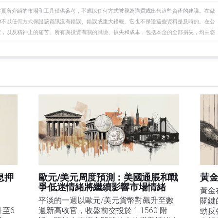
本頁所介紹的市場和工具僅供參考，不應以任何方式被視為購買或出售這些資產的建議。在做
eet不以任何方式保證該資訊沒有錯誤、錯誤或重大錯報。它也不保證這些資料是及時的。在公
資，以及精神上的痛苦。所有與投資有關的風險、損失和成本，包括本金的全部損失，均由您
et或其廣告商的官方政策或立場。作者不對本頁連結的資訊負責。
在本文中提到的任何股票中都沒有頭寸，也沒有與文中提到的任何公司有業務關係。除了
訊的準確性、完整性或適用性不作任何陳述。FXStreet和作者將不承擔任何錯誤，遺漏或任何損
遺漏除外。本文作者和FXStreet並非註冊投資顧問，本文內容無意提供任何投資建議。
息押
歐元/美元周度預測：美國通脹和戰
黃金
爭低迷情緒將繼續影響市場情緒
黃金
平淡的一週以歐元/美元貨幣對飆升至數
關鍵
升至6
週新高收官，收盤前交投於 1.1560 附
勁反