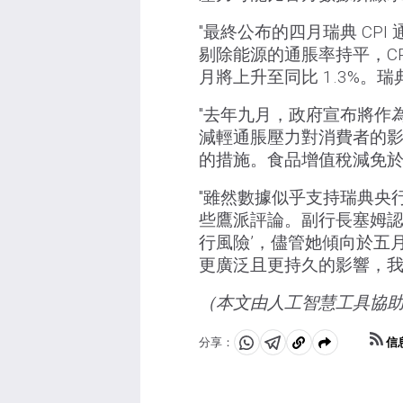
"最終公布的四月瑞典 CPI
剔除能源的通脹率持平，CP
月將上升至同比 1.3%。瑞典
"去年九月，政府宣布將作為
減輕通脹壓力對消費者的影響
的措施。食品增值稅減免於
"雖然數據似乎支持瑞典央
些鷹派評論。副行長塞姆認
行風險’，儘管她傾向於五
更廣泛且更持久的影響，我
（本文由人工智慧工具協
信
分享：
分
分
複
享
享
製
至
至
到