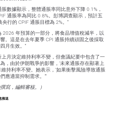
 通脹數據顯示，整體通脹率同比意外下降 0.1%，
IF 通脹率為同比 0.8%。彭博調查顯示，預計五
央行的 CPIF 通脹目標為 2%。"
 2026 年預算的一部分，將食品增值稅減半，以
。這是在去年夏季 CPI 通脹持續頑固之後採取
四月生效。"
行上月決定維持利率不變，但會議紀要中包含了一
為，由於伊朗戰爭的影響，‘未來通脹存在顯著上
月維持利率不變。她表示，‘如果衝擊風險導致通脹
們應適當抑制需求。’"
助撰寫，編輯審核。）
息推送