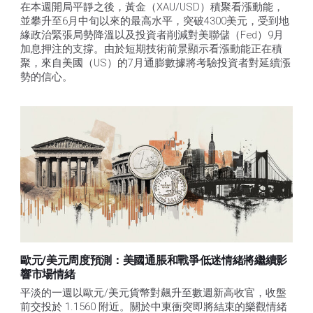
在本週開局平靜之後，黃金（XAU/USD）積聚看漲動能，
並攀升至6月中旬以來的最高水平，突破4300美元，受到地
緣政治緊張局勢降溫以及投資者削減對美聯儲（Fed）9月
加息押注的支撐。由於短期技術前景顯示看漲動能正在積
聚，來自美國（US）的7月通膨數據將考驗投資者對延續漲
勢的信心。 
歐元/美元周度預測：美國通脹和戰爭低迷情緒將繼續影
響市場情緒
平淡的一週以歐元/美元貨幣對飆升至數週新高收官，收盤
前交投於 1.1560 附近。關於中東衝突即將結束的樂觀情緒