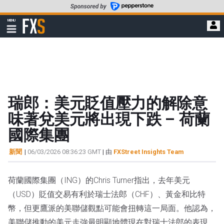
轉
至
FXStreet
MENU
主
顯
示
要
導
內
航
容
瑞郎：美元貶值壓力的解除意
味著兌美元將出現下跌 – 荷蘭
國際集團
新聞
|
06/03/2026 08:36:23 GMT
| 由
FXStreet Insights Team
荷蘭國際集團（ING）的Chris Turner指出，去年美元
（USD）貶值交易有利於瑞士法郎（CHF）、黃金和比特
幣，但更鷹派的美聯儲觀點可能會扭轉這一局面。他認為，
美聯儲推動的美元走強最明顯地體現在對瑞士法郎的表現