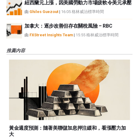
紐西蘭元上漲，因美國勞動力市場疲軟令美元承壓
由
Ghiles Guezout
|
16:05 格林威治標準時間
加拿大：逐步改善但存在關稅風險 – RBC
由
FXStreet Insights Team
|
15:55 格林威治標準時間
推薦內容
黃金週度預測：隨著美聯儲加息押注緩和，看漲壓力加
大