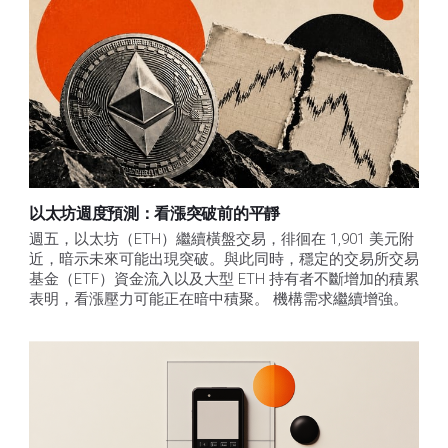
以太坊週度預測：看漲突破前的平靜
週五，以太坊（ETH）繼續橫盤交易，徘徊在 1,901 美元附
近，暗示未來可能出現突破。與此同時，穩定的交易所交易
基金（ETF）資金流入以及大型 ETH 持有者不斷增加的積累
表明，看漲壓力可能正在暗中積聚。 機構需求繼續增強。