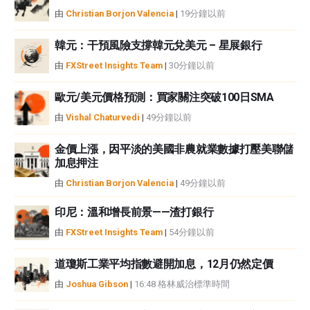
中都沒有頭寸，也沒有與文中提到的任何公司有業務關係。除了FXStreet，作
由
Christian Borjon Valencia
|
19分鐘以前
者沒有收到撰寫這篇文章的報酬。
FXStreet和作者不提供個性化的建議。作者對該資訊的準確性、完整性或適用
韓元：干預風險支撐韓元兌美元 – 星展銀行
性不作任何陳述。FXStreet和作者將不承擔任何錯誤，遺漏或任何損失，傷害
由
FXStreet Insights Team
|
30分鐘以前
或損害由此資訊及其顯示或使用引起的。錯誤和遺漏除外。本文作者和
FXStreet並非註冊投資顧問，本文內容無意提供任何投資建議。
歐元/美元價格預測：買家關注突破100日SMA
由
Vishal Chaturvedi
|
49分鐘以前
金價上漲，因平淡的美國非農就業數據打壓美聯儲
加息押注
由
Christian Borjon Valencia
|
49分鐘以前
印尼：溫和增長前景——渣打銀行
由
FXStreet Insights Team
|
54分鐘以前
道瓊斯工業平均指數避開加息，12月仍然定價
由
Joshua Gibson
|
16:48 格林威治標準時間