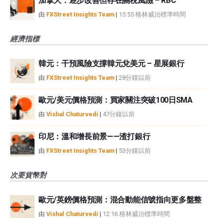
加拿大：逐步改善但存在關稅風險 – RBC
由
FXStreet Insights Team
|
15:55 格林威治標準時間
經濟指標
韓元：干預風險支撐韓元兌美元 – 星展銀行
由
FXStreet Insights Team
|
28分鐘以前
歐元/美元價格預測：買家關注突破100日SMA
由
Vishal Chaturvedi
|
47分鐘以前
印尼：溫和增長前景——渣打銀行
由
FXStreet Insights Team
|
53分鐘以前
次要貨幣對
歐元/英鎊價格預測：混合動能信號指向更多盤整
由
Vishal Chaturvedi
|
12:16 格林威治標準時間