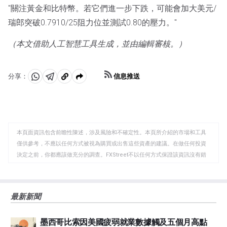
"關注黃金和比特幣。若它們進一步下跌，可能會加大美元/
瑞郎突破0.7910/25阻力位並測試0.80的壓力。"
（本文借助人工智慧工具生成，並由編輯審核。）
信息推送
分享：
分
分
複
享
享
製
至
至
到
WhatsApp
Telegram
剪
本頁面資訊包含前瞻性陳述，涉及風險和不確定性。本頁所介紹的市場和工具
貼
僅供參考，不應以任何方式被視為購買或出售這些資產的建議。在做任何投資
板
決定之前，你都應該做充分的調查。FXStreet不以任何方式保證該資訊沒有錯
誤、錯誤或重大錯報。它也不保證這些資料是及時的。在公開市場投資涉及很
大的風險，包括損失全部或部分投資，以及精神上的痛苦。所有與投資有關的
風險、損失和成本，包括本金的全部損失，均由您負責。本文僅代表作者個人
最新新聞
觀點，並不代表FXStreet或其廣告商的官方政策或立場。作者不對本頁連結的
資訊負責。
墨西哥比索因美國疲弱就業數據觸及五個月高點
如果文章正文中沒有明確提到，在撰寫本文時，作者在本文中提到的任何股票