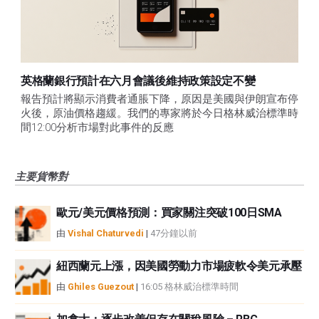
英格蘭銀行預計在六月會議後維持政策設定不變
報告預計將顯示消費者通脹下降，原因是美國與伊朗宣布停
火後，原油價格趨緩。我們的專家將於今日格林威治標準時
間12:00分析市場對此事件的反應
主要貨幣對
歐元/美元價格預測：買家關注突破100日SMA
由
Vishal Chaturvedi
|
47分鐘以前
紐西蘭元上漲，因美國勞動力市場疲軟令美元承壓
由
Ghiles Guezout
|
16:05 格林威治標準時間