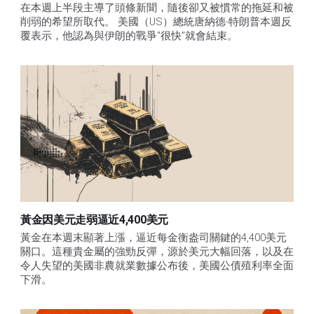
在本週上半段主導了頭條新聞，隨後卻又被慣常的拖延和被
削弱的希望所取代。 美國（US）總統唐納德-特朗普本週反
覆表示，他認為與伊朗的戰爭"很快"就會結束。
黃金因美元走弱逼近4,400美元
黃金在本週末顯著上漲，逼近每金衡盎司關鍵的4,400美元
關口。這種貴金屬的強勁反彈，源於美元大幅回落，以及在
令人失望的美國非農就業數據公布後，美國公債殖利率全面
下滑。