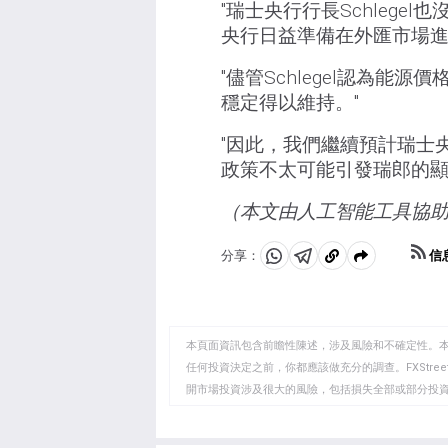
"瑞士央行行長Schleg
央行日益準備在外匯市場進
"儘管Schlegel認為
穩定得以維持。"
"因此，我們繼續預計瑞士
政策不太可能引發瑞郎的顯
（本文由人工智能工具協
信
分享：
分
分
複
享
享
製
至
至
到
WhatsApp
Telegram
剪
本頁面資訊包含前瞻性陳述，涉及風險和不確定性。
貼
任何投資決定之前，你都應該做充分的調查。FXStr
開市場投資涉及很大的風險，包括損失全部或部分投
板
負責。本文僅代表作者個人觀點，並不代表FXStre
如果文章正文中沒有明確提到，在撰寫本文時，作者