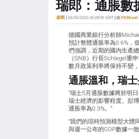
瑞郎：通脹數據
新聞
|
06/03/2026 06:38:03 GMT
| 由
FXStreet 
德國商業銀行分析師Michael 
預計整體通脹率為0.6%，
們強調，近期的國內生產總
（SNB）行長Schleg
數月政策利率將保持不變
通脹溫和，瑞士
"瑞士5月通脹數據將於明
瑞士經濟的影響程度。彭博
通脹率為0.3%。"
"我們的現時預測模型大體
與週一公布的GDP數據一致