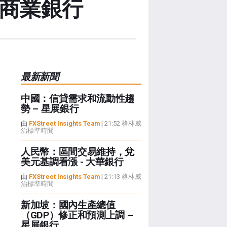
國商業銀行
最新新聞
中國：信貸需求和流動性趨
勢 – 星展銀行
由
FXStreet Insights Team
|
21:52 格林威
治標準時間
人民幣：區間交易維持，兌
美元基調看漲 - 大華銀行
由
FXStreet Insights Team
|
21:13 格林威
治標準時間
新加坡：國內生產總值
（GDP）修正和預測上調 –
星展銀行