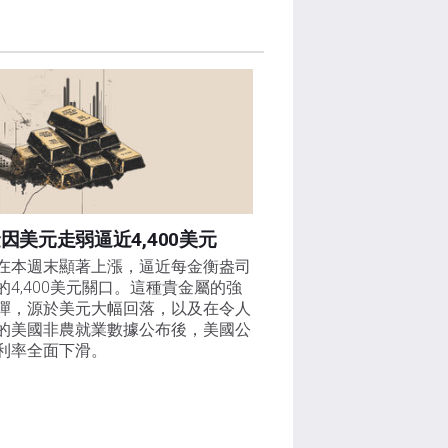
因美元走弱逼近4,400美元
在本週末顯著上漲，逼近每金衡盎司
的4,400美元關口。這種貴金屬的強
彈，源於美元大幅回落，以及在令人
的美國非農就業數據公布後，美國公
利率全面下滑。