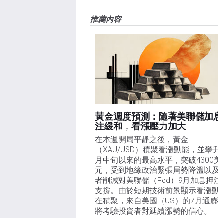
FXStreet，作者沒有收到撰寫這篇文章的報酬。
FXStreet和作者不提供個性化的建議。作者對該資
推薦內容
失，傷害或損害由此資訊及其顯示或使用引起的。錯誤和
黃金週度預測：隨著美聯儲加
注緩和，看漲壓力加大
在本週開局平靜之後，黃金
（XAU/USD）積聚看漲動能，並攀
月中旬以來的最高水平，突破4300
元，受到地緣政治緊張局勢降溫以
者削減對美聯儲（Fed）9月加息押
支撐。由於短期技術前景顯示看漲
在積聚，來自美國（US）的7月通
將考驗投資者對延續漲勢的信心。 