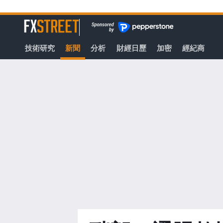
轉
至
FXStreet
主
要
技術研究
新聞
分析
財經日歷
加密
經紀商
內
容