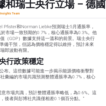
和瑞士央行立場 – 德
Insights Team
Pfister和Norman Liebke預測瑞士5月通脹率，
低於市場一致預期的0.7%，核心通脹率為0.3%。他
值（GDP）數據支持這一溫和的前景。瑞士央行
el重申準備干預，但認為價格穩定得以維持，預計未來
，瑞郎波動有限。
央行政策穩定
日公布。這些數據可能進一步揭示能源價格衝擊對
社彙編的市場共識預測整體通脹率為0.7%，核心
同意市場共識，預計整體通脹率略低，為0.6%。這
，後者與彭博社共識僅相差0.1個百分點。"