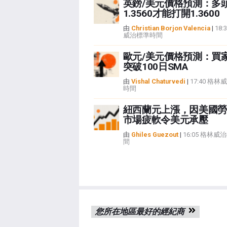
英鎊/美元價格預測：多
1.3560才能打開1.3600
由
Christian Borjon Valencia
|
18:
威治標準時間
歐元/美元價格預測：買
突破100日SMA
由
Vishal Chaturvedi
|
17:40 格
時間
紐西蘭元上漲，因美國勞
市場疲軟令美元承壓
由
Ghiles Guezout
|
16:05 格林威
間
您所在地區最好的經紀商