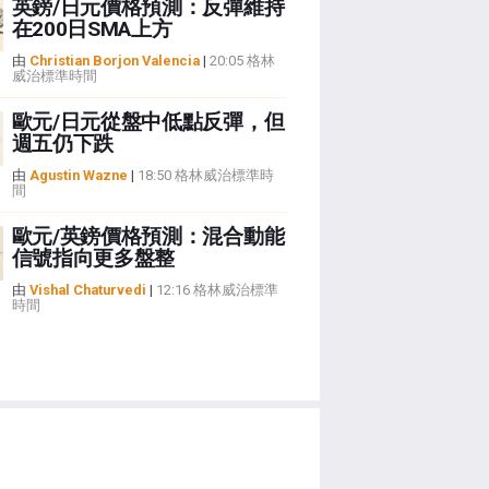
英鎊/日元價格預測：反彈維持
在200日SMA上方
由
Christian Borjon Valencia
|
20:05 格林
威治標準時間
歐元/日元從盤中低點反彈，但
週五仍下跌
由
Agustin Wazne
|
18:50 格林威治標準時
間
歐元/英鎊價格預測：混合動能
信號指向更多盤整
由
Vishal Chaturvedi
|
12:16 格林威治標準
時間