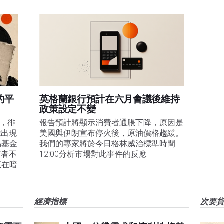
的平
英格蘭銀行預計在六月會議後維持
政策設定不變
易，徘
報告預計將顯示消費者通脹下降，原因是
能出現
美國與伊朗宣布停火後，原油價格趨緩。
易基金
我們的專家將於今日格林威治標準時間
有者不
12:00分析市場對此事件的反應
正在暗
經濟指標
次要