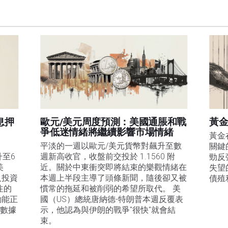
訊的準確性、完整性或適用性不作任何陳述。FXStreet和作者將不承擔任何錯誤，遺漏或任何損
遺漏除外。本文作者和FXStreet並非註冊投資顧問，本文內容無意提供任何投資建議。
息押
歐元/美元周度預測：美國通脹和戰
黃金
爭低迷情緒將繼續影響市場情緒
黃金
平淡的一週以歐元/美元貨幣對飆升至數
關鍵
升至6
週新高收官，收盤前交投於 1.1560 附
勁反
美
近。關於中東衝突即將結束的樂觀情緒在
失望
及投資
本週上半段主導了頭條新聞，隨後卻又被
債殖
注的
慣常的拖延和被削弱的希望所取代。 美
動能正
國（US）總統唐納德-特朗普本週反覆表
膨數據
示，他認為與伊朗的戰爭"很快"就會結
束。