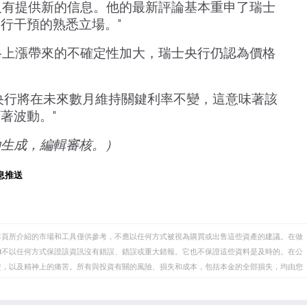
el也沒有提供新的信息。他的最新評論基本重申了瑞士
行干預的熟悉立場。"
能源價格上漲帶來的不確定性加大，瑞士央行仍認為價格
央行將在未來數月維持關鍵利率不變，這意味著該
著波動。"
助生成，編輯審核。）
息推送
本頁所介紹的市場和工具僅供參考，不應以任何方式被視為購買或出售這些資產的建議。在做
eet不以任何方式保證該資訊沒有錯誤、錯誤或重大錯報。它也不保證這些資料是及時的。在公
資，以及精神上的痛苦。所有與投資有關的風險、損失和成本，包括本金的全部損失，均由您
et或其廣告商的官方政策或立場。作者不對本頁連結的資訊負責。
在本文中提到的任何股票中都沒有頭寸，也沒有與文中提到的任何公司有業務關係。除了