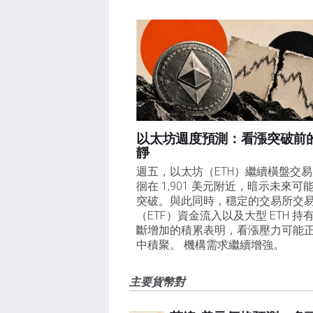
以太坊週度預測：看漲突破前
靜
週五，以太坊（ETH）繼續橫盤交
徊在 1,901 美元附近，暗示未來可
突破。與此同時，穩定的交易所交
（ETF）資金流入以及大型 ETH 持
斷增加的積累表明，看漲壓力可能
中積聚。 機構需求繼續增強。
主要貨幣對