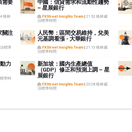
頭需要
中國：信貸需求和流動性趨勢
– 星展銀行
34 格林
由
FXStreet Insights Team
|
21:52 格林威
治標準時間
家關注
人民幣：區間交易維持，兌美
元基調看漲 - 大華銀行
林威治標準
由
FXStreet Insights Team
|
21:13 格林威
治標準時間
動力
新加坡：國內生產總值
（GDP）修正和預測上調 – 星
展銀行
治標準時
由
FXStreet Insights Team
|
20:28 格林威
治標準時間