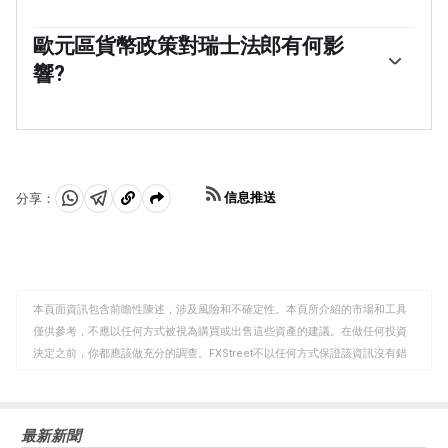
脹率控製在2%以下。當通貨膨脹高於目標或預計在可預見
瑞士發布的宏觀經濟數據是評估經濟狀況的關鍵，並可能
的未來高於目標時，銀行將試圖通過提高政策利率來抑製
影響瑞士法郎(CHF)的估值。瑞士經濟總體穩定，但經濟
歐元區貨幣政策對瑞士法郎有何影
價格增長。較高的利率通常對瑞士法郎(CHF)有利，因為
增長、通貨膨脹、經常賬戶或央行外匯儲備的任何突然變
它們會導致更高的收益率，使該國對投資者更具吸引力。
響?
化都有可能引發瑞郎的波動。總體而言，經濟高增長、低
相反，較低的利率往往會削弱瑞郎。
失業率和高信心對瑞郎有利。相反，如果經濟數據顯示勢
作為一個小而開放的經濟體，瑞士嚴重依賴鄰近歐元區經
頭減弱，瑞郎可能會貶值。
濟體的健康發展。歐盟是瑞士的主要經濟夥伴和重要的政
治盟友，因此歐元區的宏觀經濟和貨幣政策穩定對瑞士至
關重要，因此對瑞士法郎(CHF)也至關重要。有了這種依
賴性，一些模型表明，歐元(EUR)和瑞士法郎的命運之間的
信息推送
分享：
相關性超過90%，或者接近完美。
分
分
複
享
享
製
至
至
到
WhatsApp
Telegram
剪
本頁面資訊包含前瞻性陳述，涉及風險和不確定性。本頁所介紹的市場和工具
貼
僅供參考，不應以任何方式被視為購買或出售這些資產的建議。在做任何投資
板
決定之前，你都應該做充分的調查。FXStreet不以任何方式保證該資訊沒有錯
誤、錯誤或重大錯報。它也不保證這些資料是及時的。在公開市場投資涉及很
大的風險，包括損失全部或部分投資，以及精神上的痛苦。所有與投資有關的
風險、損失和成本，包括本金的全部損失，均由您負責。本文僅代表作者個人
最新新聞
觀點，並不代表FXStreet或其廣告商的官方政策或立場。作者不對本頁連結的