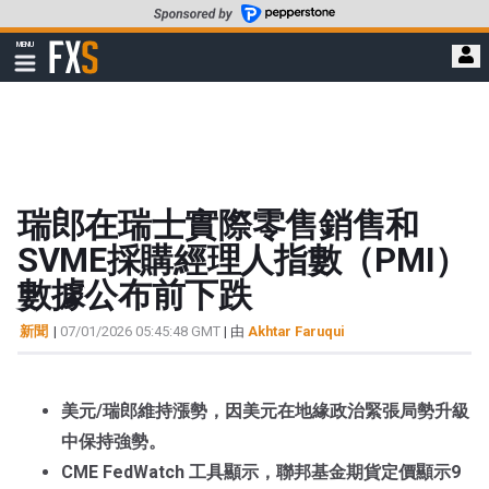
轉
至
FXStreet
MENU
主
顯
示
要
導
內
航
容
瑞郎在瑞士實際零售銷售和
SVME採購經理人指數（PMI）
數據公布前下跌
新聞
|
07/01/2026 05:45:48 GMT
| 由
Akhtar Faruqui
美元/瑞郎維持漲勢，因美元在地緣政治緊張局勢升級
中保持強勢。
CME FedWatch 工具顯示，聯邦基金期貨定價顯示9