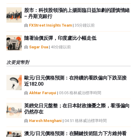
股市：科技股領漲的上揚面臨日益加劇的謹慎情緒
– 丹斯克銀行
由
FXStreet Insights Team
|
35分鐘以前
隨著油價反彈，印度盧比小幅走低
由
Sagar Dua
|
40分鐘以前
次要貨幣對
歐元/日元價格預測：在持續的看跌偏向下跌至接
近182.00
由
Akhtar Faruqui
|
05:05 格林威治標準時間
英鎊兌日元盤整；在日本財政擔憂之際，看漲偏向
仍然存在
由
Haresh Menghani
|
04:51 格林威治標準時間
澳元/日元價格預測：在關鍵技術阻力下方維持看