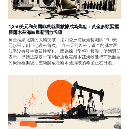
4,350美元和美國非農就業數據成為焦點：黃金多頭緊握
霍爾木茲海峽重新開放希望
黃金延續此前的大幅突破，週四亞洲時段短暫測試4300美
元水平，創下七週來首次。 自一天前以來，黃金的基本面
似乎沒有發生實質性變化，因為據《衛報》報導，伊朗週三
表示，已接近敲定一項關於通過霍爾木茲海峽進行商業航運
的擬議框架後，重新開放霍爾木茲海峽的希望正在升溫。