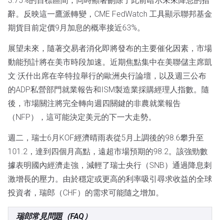
3.75%的目標區間，同時顯著刪除了此前暗示未來降息的措
辭。反映這一鷹派轉變，CME FedWatch 工具顯示聯邦基金
期貨目前定價9月加息的概率接近63%。
展望未來，隨著交易者消化即將發布的主要催化因素，市場
動能預計將在美市時段加速。近期焦點集中在美聯儲主席凱
文·沃什出席在辛特拉舉行的歐洲央行論壇，以及週三公布
的ADP私營部門就業報告和ISM製造業採購經理人指數。隨
後，市場關注將完全轉向週四關鍵的非農就業報告
（NFP），這可能決定美元的下一大走勢。
週二，瑞士6月KOF經濟晴雨表從5月上調後的98.6攀升至
101.2，達到四個月高點，遠超市場預期的98.2。該強勁數
據表明國內經濟走強，減輕了瑞士央行（SNB）通過降息刺
激增長的壓力。由於穩定或更高的利率吸引尋求收益的全球
投資者，瑞郎（CHF）的需求可能隨之增加。
瑞郎常見問題（FAQ）