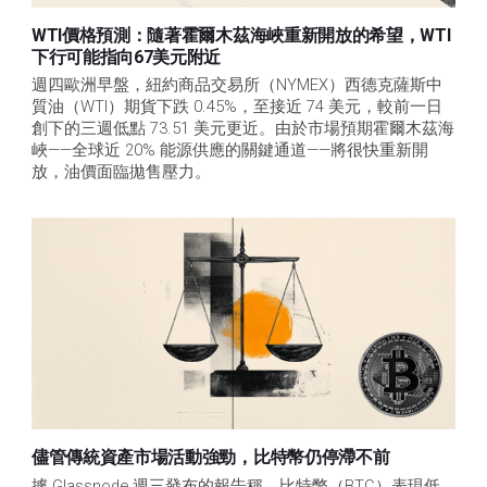
WTI價格預測：隨著霍爾木茲海峽重新開放的希望，WTI
下行可能指向67美元附近
週四歐洲早盤，紐約商品交易所（NYMEX）西德克薩斯中
質油（WTI）期貨下跌 0.45%，至接近 74 美元，較前一日
創下的三週低點 73.51 美元更近。由於市場預期霍爾木茲海
峽——全球近 20% 能源供應的關鍵通道——將很快重新開
放，油價面臨拋售壓力。 
儘管傳統資產市場活動強勁，比特幣仍停滯不前
據 Glassnode 週三發布的報告稱，比特幣（BTC）表現低