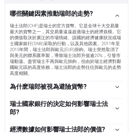
哪些關鍵因素推動瑞郎的走勢?
瑞士法郎(CHF)是瑞士的官方貨幣。它是全球十大交易量
最大的貨幣之一，其交易量遠遠超過瑞士的經濟規模。它
的價值取決於廣泛的市場情緒、該國的經濟健康狀況或瑞
士國家銀行(SNB)采取的行動，以及其他因素。2011年至
2015年間，瑞士法郎與歐元(EUR)掛鉤。瑞士突然取消了
與美元的聯系匯率製，導致瑞士法郎升值逾20%，引發市
場動蕩。盡管瑞士不再與歐元掛鉤，但由於瑞士經濟對鄰
國歐元區的高度依賴，瑞士法郎的走勢往往與歐元的走勢
高度相關。
為什麽瑞郎被視為避險貨幣?
瑞士法郎(CHF)被認為是一種避險資產，或投資者在市場
緊張時傾向於購買的貨幣。這是由於瑞士在世界上的地位:
瑞士國家銀行的決定如何影響瑞士法
穩定的經濟、強勁的出口部門、龐大的央行儲備，以及在
郎?
全球沖突中長期保持中立的政治立場，使瑞士貨幣成為投
資者逃避風險的一個不錯選擇。動蕩時期可能會使瑞郎兌
瑞士國家銀行(SNB)每年召開四次會議——每季度一次，少
其他被視為投資風險更高的貨幣升值。
於其他主要央行——來決定貨幣政策。央行的目標是將年通
經濟數據如何影響瑞士法郎的價值?