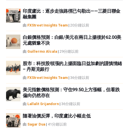
資訊負責。
印度盧比：逐步走強路徑已勾勒出——三菱日聯金
如果文章正文中沒有明確提到，在撰寫本文時，作者在本文中提到的任何股票
融集團
中都沒有頭寸，也沒有與文中提到的任何公司有業務關係。除了FXStreet，作
者沒有收到撰寫這篇文章的報酬。
由
FXStreet Insights Team
|
20分鐘以前
FXStreet和作者不提供個性化的建議。作者對該資訊的準確性、完整性或適用
性不作任何陳述。FXStreet和作者將不承擔任何錯誤，遺漏或任何損失，傷害
白銀價格預測：白銀/美元在兩日上揚後於62.00美
元處猶豫不決
或損害由此資訊及其顯示或使用引起的。錯誤和遺漏除外。本文作者和
FXStreet並非註冊投資顧問，本文內容無意提供任何投資建議。
由
Guillermo Alcala
|
29分鐘以前
股市：科技股領漲的上揚面臨日益加劇的謹慎情緒
– 丹斯克銀行
由
FXStreet Insights Team
|
36分鐘以前
美元指數價格預測：守住99.50上方漲幅，但看跌
偏向仍然存在
由
Lallalit Srijandorn
|
36分鐘以前
隨著油價反彈，印度盧比小幅走低
由
Sagar Dua
|
41分鐘以前