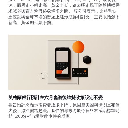
迷，而股市小幅走高、黃金走低，這表明市場正陷於機構需
求減弱與賣方耗盡跡象增多之間。 該公司表示，比特幣缺
乏波動與全球市場的普遍上漲形成鮮明對比，主要股指創下
新高，黃金則延續漲勢。
英格蘭銀行預計在六月會議後維持政策設定不變
報告預計將顯示消費者通脹下降，原因是美國與伊朗宣布停
火後，原油價格趨緩。我們的專家將於今日格林威治標準時
間12:00分析市場對此事件的反應