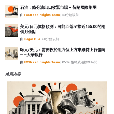
石油：餾分油出口收緊市場 – 荷蘭國際集團
由
FXStreet Insights Team
|
50分鐘以前
美元/日元價格預測：可能回落至接近155.00的兩
個月低點
由
Sagar Dua
|
60分鐘以前
歐元/美元：需要收於阻力位上方來維持上行偏向
——大華銀行
由
FXStreet Insights Team
|
06:26 格林威治標準時間
推薦內容