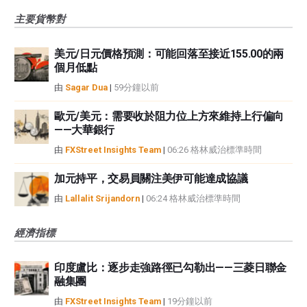
主要貨幣對
美元/日元價格預測：可能回落至接近155.00的兩
個月低點
由
Sagar Dua
|
59分鐘以前
歐元/美元：需要收於阻力位上方來維持上行偏向
——大華銀行
由
FXStreet Insights Team
|
06:26 格林威治標準時間
加元持平，交易員關注美伊可能達成協議
由
Lallalit Srijandorn
|
06:24 格林威治標準時間
經濟指標
印度盧比：逐步走強路徑已勾勒出——三菱日聯金
融集團
由
FXStreet Insights Team
|
19分鐘以前