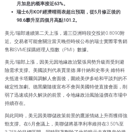
月加息的概率接近63%。
瑞士6月KOF經濟晴雨表超出預期，從5月修正後的
98.6攀升至四個月高點101.2。
美元/瑞郎連續第二天上漲，週三亞洲時段交投於0.8090附
近。交易者可能會關注當天晚些時候公布的瑞士實際零售銷
售和SVME採購經理人指數（PMI）數據。
美元/瑞郎上漲，因美元因地緣政治緊張局勢升級而受到避
險需求支撐。美國談判代表賈里德·庫什納和史蒂夫·維特科
夫抵達卡塔爾與調解人會面後，圍繞美伊多哈和平談判的不
確定性加劇。德黑蘭隨後宣布不會與美國特使直接會面，削
弱了迅速或持久解決的前景，令地緣政治風險溢價在市場中
持續存在。
與此同時，美元因美聯儲政策前景的鷹派情緒上升而獲得強
勁支撐。在6月會議上，美聯儲將基準利率維持在3.50%至