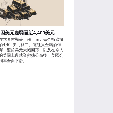
因美元走弱逼近4,400美元
在本週末顯著上漲，逼近每金衡盎司
的4,400美元關口。這種貴金屬的強
彈，源於美元大幅回落，以及在令人
的美國非農就業數據公布後，美國公
利率全面下滑。