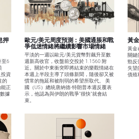
息押
歐元/美元周度預測：美國通脹和戰
黃金
爭低迷情緒將繼續影響市場情緒
黃金
平淡的一週以歐元/美元貨幣對飆升至數
關鍵
升至6
週新高收官，收盤前交投於 1.1560 附
勁反
美
近。關於中東衝突即將結束的樂觀情緒在
失望
及投資
本週上半段主導了頭條新聞，隨後卻又被
債殖
注的
慣常的拖延和被削弱的希望所取代。 美
動能正
國（US）總統唐納德-特朗普本週反覆表
膨數據
示，他認為與伊朗的戰爭"很快"就會結
束。