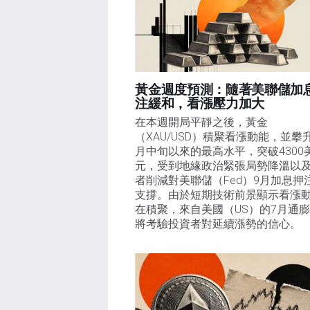
黃金週度預測：隨著美聯儲加
注緩和，看漲壓力加大
在本週開局平靜之後，黃金
（XAU/USD）積聚看漲動能，並攀
月中旬以來的最高水平，突破4300
元，受到地緣政治緊張局勢降溫以
者削減對美聯儲（Fed）9月加息押
支撐。由於短期技術前景顯示看漲
在積聚，來自美國（US）的7月通
將考驗投資者對延續漲勢的信心。 