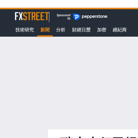
轉
至
FXStreet
主
要
技術研究
新聞
分析
財經日歷
加密
經紀商
內
容