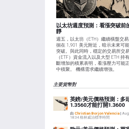
以太坊週度預測：看漲突破前
靜
週五，以太坊（ETH）繼續橫盤交
徊在 1,901 美元附近，暗示未來可
突破。與此同時，穩定的交易所交
（ETF）資金流入以及大型 ETH 持
斷增加的積累表明，看漲壓力可能
中積聚。 機構需求繼續增強。
主要貨幣對
英鎊/美元價格預測：多
1.3560才能打開1.3600
由
Christian Borjon Valencia
|
Aug
18:34 格林威治標準時間