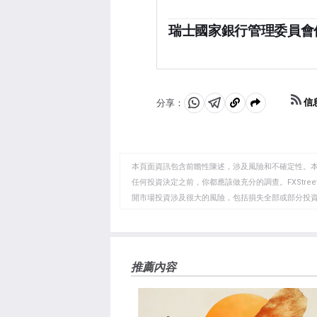
製過度的價格增長。較高的利率
是的。瑞士國家銀行(SNB)
益率，使該國對投資者更具吸
過多。堅挺的瑞郎損害了該國強
瑞士國家銀行管理委員會
行實施了與歐元掛鉤的政策，
瑞士央行每季度召開一次會議
幹預市場，通常是通過購買美
項評估都會導致貨幣政策決定
期，瑞士央行避免幹預市場，
庭和企業受到的價格沖擊。
信
分享：
分
分
複
享
享
製
至
至
到
WhatsApp
Telegram
剪
本頁面資訊包含前瞻性陳述，涉及風險和不確定性。
貼
任何投資決定之前，你都應該做充分的調查。FXStr
開市場投資涉及很大的風險，包括損失全部或部分投
板
負責。本文僅代表作者個人觀點，並不代表FXStre
如果文章正文中沒有明確提到，在撰寫本文時，作者
FXStreet，作者沒有收到撰寫這篇文章的報酬。
FXStreet和作者不提供個性化的建議。作者對該資
推薦內容
失，傷害或損害由此資訊及其顯示或使用引起的。錯誤和