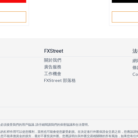
戶
FXStreet
法
關於我們
網
廣告服務
條
工作機會
Co
FXStreet 部落格
者必須接受我們的用戶協議. 請仔細閱讀我們的保密協議和合法聲明。
高的杠桿作用可以使您獲利，當然也可能會使您蒙受虧損。在決定進行外匯保證金交易之前，您應該謹
果您不能承擔資金的損失，最好不要投資外匯。您應該明白與外匯交易相關聯的所有風險，如果您有任