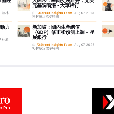
家關注
人民幣：區間交易維持，兌美
元基調看漲 - 大華銀行
:40 格林
由
FXStreet Insights Team
|
Aug 07, 21:13
格林威治標準時間
動力
新加坡：國內生產總值
（GDP）修正和預測上調 – 星
展銀行
5 格林威
由
FXStreet Insights Team
|
Aug 07, 20:28
格林威治標準時間