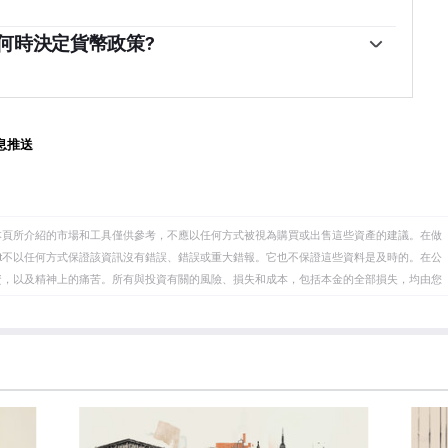
通常對瑞士法郎(CHF)有利，因為它們會導致更高的收
定期幹預外匯市場，以避免瑞士法郎(CHF)對其他貨幣升值
引力。相反，較低的利率往往會削弱瑞郎。
大的出口部門的競爭力。2011年至2015年間，瑞士央
何時決定貨幣政策?
以限製瑞郎兌歐元的升值。央行利用其龐大的外匯儲備
，分別在3月、6月、9月和12月進行貨幣政策評估。每一
元或歐元等外幣。在高通脹時期，尤其是能源通脹時
和中期通脹預測的發布。
因為堅挺的瑞郎使能源進口變得更便宜，緩沖了瑞士家
息推送
本頁所介紹的市場和工具僅供參考，不應以任何方式被視為購買或出售這些資產的建議。在做
eet不以任何方式保證該資訊沒有錯誤、錯誤或重大錯報。它也不保證這些資料是及時的。在公
資，以及精神上的痛苦。所有與投資有關的風險、損失和成本，包括本金的全部損失，均由您
et或其廣告商的官方政策或立場。作者不對本頁連結的資訊負責。
在本文中提到的任何股票中都沒有頭寸，也沒有與文中提到的任何公司有業務關係。除了
訊的準確性、完整性或適用性不作任何陳述。FXStreet和作者將不承擔任何錯誤，遺漏或任何損
遺漏除外。本文作者和FXStreet並非註冊投資顧問，本文內容無意提供任何投資建議。