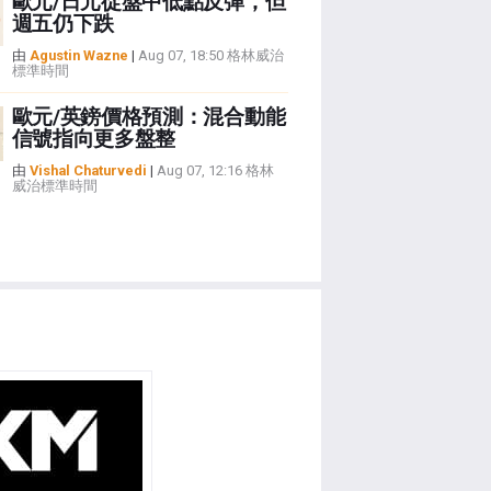
歐元/日元從盤中低點反彈，但
週五仍下跌
由
Agustin Wazne
|
Aug 07, 18:50 格林威治
標準時間
歐元/英鎊價格預測：混合動能
信號指向更多盤整
由
Vishal Chaturvedi
|
Aug 07, 12:16 格林
威治標準時間