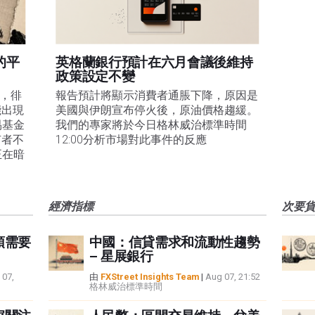
的平
英格蘭銀行預計在六月會議後維持
政策設定不變
易，徘
報告預計將顯示消費者通脹下降，原因是
能出現
美國與伊朗宣布停火後，原油價格趨緩。
易基金
我們的專家將於今日格林威治標準時間
有者不
12:00分析市場對此事件的反應
正在暗
經濟指標
次要
頭需要
中國：信貸需求和流動性趨勢
– 星展銀行
 07,
由
FXStreet Insights Team
|
Aug 07, 21:52
格林威治標準時間