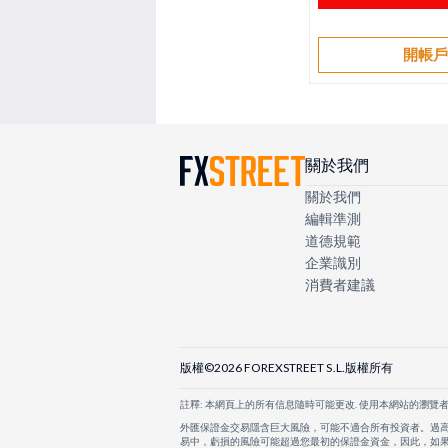
開帳
關於我們
關於我們
編輯準測
道德規範
企業識別
消費者建議
版權©2026 FOREXSTREET S.L.版權所有
註釋: 本網頁上的所有信息隨時可能更改. 使用本網站的瀏覽
外匯保證金交易隱含巨大風險，可能不適合所有投資者。過
易中，虧損的風險可能超過您最初的保證金資金，因此，如