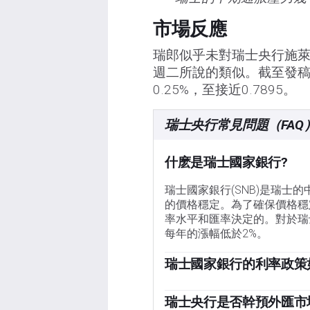
市場反應
瑞郎似乎未對瑞士央行施
週二所說的類似。截至發稿
0.25%，至接近0.7895。
瑞士央行常見問題（FAQ
什麽是瑞士國家銀行?
瑞士國家銀行(SNB)是瑞
的價格穩定。為了確保價格穩
率水平和匯率決定的。對於瑞士
每年的漲幅低於2%。
瑞士國家銀行的利率政策
瑞士國家銀行(SNB)管理
膨脹高於目標或預計在可預見
瑞士央行是否幹預外匯市