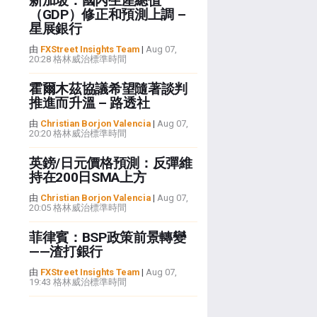
新加坡：國內生產總值
（GDP）修正和預測上調 –
星展銀行
由
FXStreet Insights Team
|
Aug 07,
20:28 格林威治標準時間
霍爾木茲協議希望隨著談判
推進而升溫 – 路透社
由
Christian Borjon Valencia
|
Aug 07,
20:20 格林威治標準時間
英鎊/日元價格預測：反彈維
持在200日SMA上方
由
Christian Borjon Valencia
|
Aug 07,
20:05 格林威治標準時間
菲律賓：BSP政策前景轉變
——渣打銀行
由
FXStreet Insights Team
|
Aug 07,
19:43 格林威治標準時間