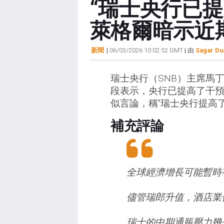
“瑞士央行已
萊格爾暗示近
新聞
|
06/03/2026 10:02:52 GMT
| 由
Sagar Du
瑞士央行（SNB）主席馬丁·施
段表示，央行已提高了干
似言論，稱"瑞士央行提高了
補充評論
全球經濟增長可能暫時
儘管瑞郎升值，酒店業
瑞士的中期通脹壓力幾