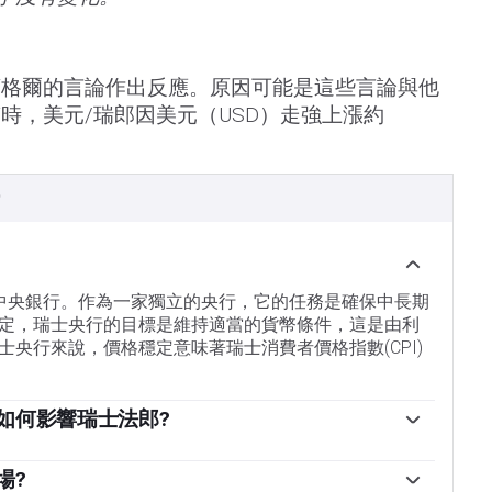
萊格爾的言論作出反應。原因可能是這些言論與他
時，美元/瑞郎因美元（USD）走強上漲約
）
士的中央銀行。作為一家獨立的央行，它的任務是確保中長期
定，瑞士央行的目標是維持適當的貨幣條件，這是由利
央行來說，價格穩定意味著瑞士消費者價格指數(CPI)
如何影響瑞士法郎?
委員會根據其物價穩定目標決定適當的政策利率水平。當通貨
的未來高於目標時，銀行將試圖通過提高政策利率來抑
場?