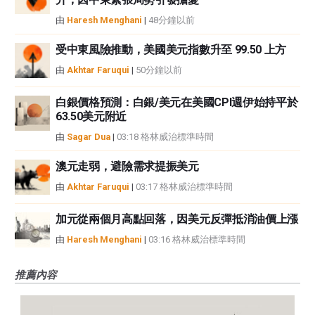
由
Haresh Menghani
|
48分鐘以前
受中東風險推動，美國美元指數升至 99.50 上方
由
Akhtar Faruqui
|
50分鐘以前
白銀價格預測：白銀/美元在美國CPI週伊始持平於
63.50美元附近
由
Sagar Dua
|
03:18 格林威治標準時間
澳元走弱，避險需求提振美元
由
Akhtar Faruqui
|
03:17 格林威治標準時間
加元從兩個月高點回落，因美元反彈抵消油價上漲
由
Haresh Menghani
|
03:16 格林威治標準時間
推薦內容