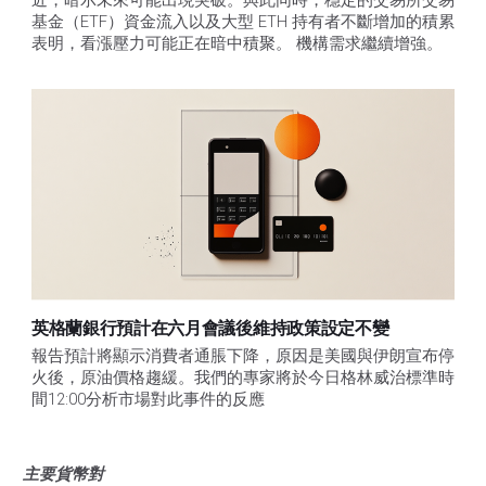
基金（ETF）資金流入以及大型 ETH 持有者不斷增加的積累
表明，看漲壓力可能正在暗中積聚。 機構需求繼續增強。
英格蘭銀行預計在六月會議後維持政策設定不變
報告預計將顯示消費者通脹下降，原因是美國與伊朗宣布停
火後，原油價格趨緩。我們的專家將於今日格林威治標準時
間12:00分析市場對此事件的反應
主要貨幣對