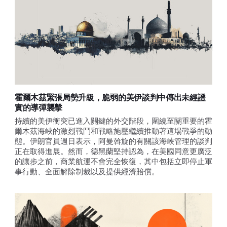
霍爾木茲緊張局勢升級，脆弱的美伊談判中傳出未經證
實的導彈襲擊
持續的美伊衝突已進入關鍵的外交階段，圍繞至關重要的霍
爾木茲海峽的激烈戰鬥和戰略施壓繼續推動著這場戰爭的動
態。伊朗官員週日表示，阿曼斡旋的有關該海峽管理的談判
正在取得進展。然而，德黑蘭堅持認為，在美國同意更廣泛
的讓步之前，商業航運不會完全恢復，其中包括立即停止軍
事行動、全面解除制裁以及提供經濟賠償。 