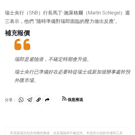
瑞士央行（SNB）行長馬丁-施萊格爾（Martin Schlegel）週
三表示，他們 "隨時準備對瑞郎面臨的壓力做出反應"。
補充報價
瑞郎是避險港，不確定時期會升值。
瑞士央行已準備好在必要時從瑞士或新加坡辦事處幹預
外匯市場。
信息推送
分享：
分
分
複
享
享
製
至
至
到
WhatsApp
Telegram
剪
本頁面資訊包含前瞻性陳述，涉及風險和不確定性。本頁所介紹的市場和工具