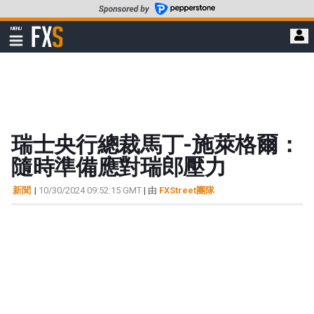
轉
至
FXStreet
MENU
主
顯
示
要
導
內
航
容
瑞士央行總裁馬丁-施萊格爾：
隨時準備應對瑞郎壓力
新聞
|
10/30/2024 09:52:15 GMT
| 由
FXStreet團隊