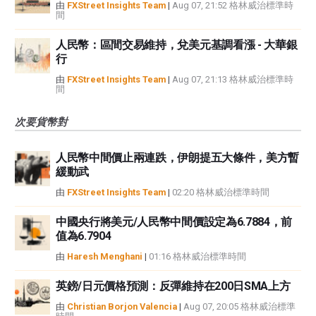
由
FXStreet Insights Team
|
Aug 07, 21:52 格林威治標準時
間
人民幣：區間交易維持，兌美元基調看漲 - 大華銀
行
由
FXStreet Insights Team
|
Aug 07, 21:13 格林威治標準時
間
次要貨幣對
人民幣中間價止兩連跌，伊朗提五大條件，美方暫
緩動武
由
FXStreet Insights Team
|
02:20 格林威治標準時間
中國央行將美元/人民幣中間價設定為6.7884，前
值為6.7904
由
Haresh Menghani
|
01:16 格林威治標準時間
英鎊/日元價格預測：反彈維持在200日SMA上方
由
Christian Borjon Valencia
|
Aug 07, 20:05 格林威治標準