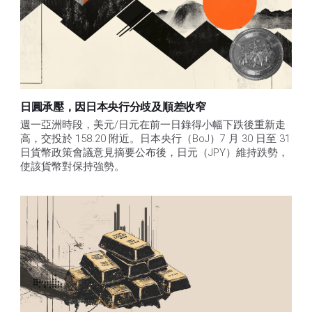
日圓承壓，因日本央行分歧及順差收窄
週一亞洲時段，美元/日元在前一日錄得小幅下跌後重新走
高，交投於 158.20 附近。日本央行（BoJ）7 月 30 日至 31 
日貨幣政策會議意見摘要公布後，日元（JPY）維持跌勢，
使該貨幣對保持強勢。 