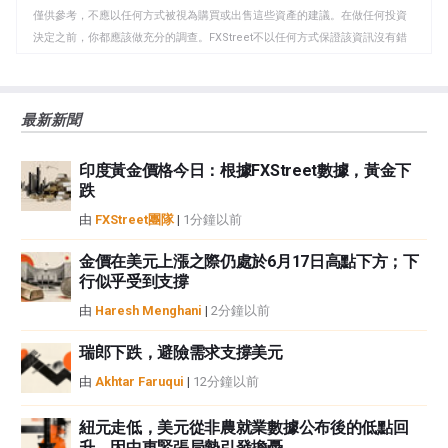
貼
僅供參考，不應以任何方式被視為購買或出售這些資產的建議。在做任何投資
板
決定之前，你都應該做充分的調查。FXStreet不以任何方式保證該資訊沒有錯
誤、錯誤或重大錯報。它也不保證這些資料是及時的。在公開市場投資涉及很
大的風險，包括損失全部或部分投資，以及精神上的痛苦。所有與投資有關的
風險、損失和成本，包括本金的全部損失，均由您負責。本文僅代表作者個人
最新新聞
觀點，並不代表FXStreet或其廣告商的官方政策或立場。作者不對本頁連結的
資訊負責。
印度黃金價格今日：根據FXStreet數據，黃金下
如果文章正文中沒有明確提到，在撰寫本文時，作者在本文中提到的任何股票
跌
中都沒有頭寸，也沒有與文中提到的任何公司有業務關係。除了FXStreet，作
者沒有收到撰寫這篇文章的報酬。
由
FXStreet團隊
|
1分鐘以前
FXStreet和作者不提供個性化的建議。作者對該資訊的準確性、完整性或適用
性不作任何陳述。FXStreet和作者將不承擔任何錯誤，遺漏或任何損失，傷害
金價在美元上漲之際仍處於6月17日高點下方；下
行似乎受到支撐
或損害由此資訊及其顯示或使用引起的。錯誤和遺漏除外。本文作者和
FXStreet並非註冊投資顧問，本文內容無意提供任何投資建議。
由
Haresh Menghani
|
2分鐘以前
瑞郎下跌，避險需求支撐美元
由
Akhtar Faruqui
|
12分鐘以前
紐元走低，美元從非農就業數據公布後的低點回
升，因中東緊張局勢引發擔憂