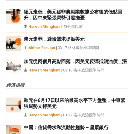
紐元走低，美元從非農就業數據公布後的低點回
升，因中東緊張局勢引發擔憂
由
Haresh Menghani
|
43分鐘以前
澳元走弱，避險需求提振美元
由
Akhtar Faruqui
|
03:17 格林威治標準時間
加元從兩個月高點回落，因美元反彈抵消油價上漲
由
Haresh Menghani
|
03:16 格林威治標準時間
經濟指標
歐元在6月17日以來的最高水平下方盤整，中東緊
張局勢支撐美元
由
Haresh Menghani
|
01:37 格林威治標準時間
中國：信貸需求和流動性趨勢 – 星展銀行