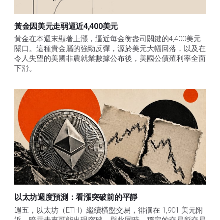
黃金因美元走弱逼近4,400美元
黃金在本週末顯著上漲，逼近每金衡盎司關鍵的4,400美元
關口。這種貴金屬的強勁反彈，源於美元大幅回落，以及在
令人失望的美國非農就業數據公布後，美國公債殖利率全面
下滑。
以太坊週度預測：看漲突破前的平靜
週五，以太坊（ETH）繼續橫盤交易，徘徊在 1,901 美元附
近，暗示未來可能出現突破。與此同時，穩定的交易所交易