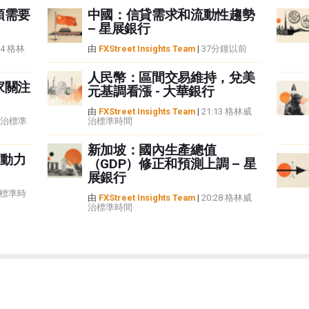
頭需要
中國：信貸需求和流動性趨勢
– 星展銀行
34 格林
由
FXStreet Insights Team
|
37分鐘以前
人民幣：區間交易維持，兌美
家關注
元基調看漲 - 大華銀行
由
FXStreet Insights Team
|
21:13 格林威
林威治標準
治標準時間
新加坡：國內生產總值
動力
（GDP）修正和預測上調 – 星
展銀行
治標準時
由
FXStreet Insights Team
|
20:28 格林威
治標準時間