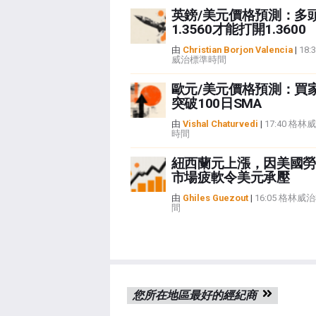
英鎊/美元價格預測：多
1.3560才能打開1.3600
由
Christian Borjon Valencia
|
18:
威治標準時間
歐元/美元價格預測：買
突破100日SMA
由
Vishal Chaturvedi
|
17:40 格
時間
紐西蘭元上漲，因美國勞
市場疲軟令美元承壓
由
Ghiles Guezout
|
16:05 格林威
間
您所在地區最好的經紀商