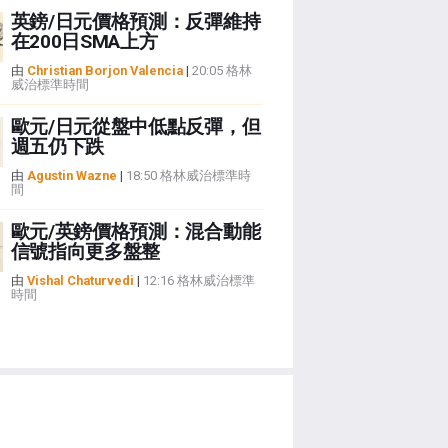
英鎊/日元價格預測：反彈維持
在200日SMA上方
由
Christian Borjon Valencia
|
20:05 格林
威治標準時間
歐元/日元從盤中低點反彈，但
週五仍下跌
由
Agustin Wazne
|
18:50 格林威治標準時
間
歐元/英鎊價格預測：混合動能
信號指向更多盤整
由
Vishal Chaturvedi
|
12:16 格林威治標準
時間