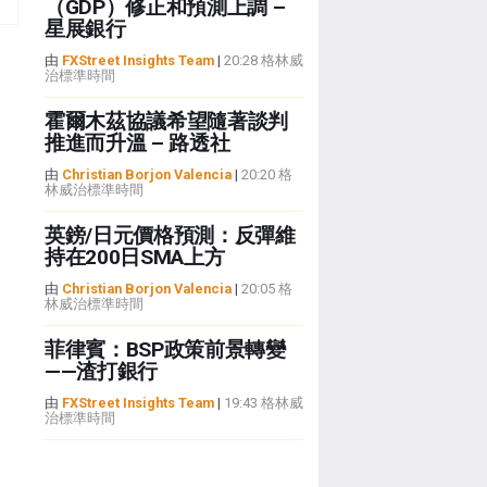
（GDP）修正和預測上調 –
星展銀行
由
FXStreet Insights Team
|
20:28 格林威
治標準時間
霍爾木茲協議希望隨著談判
推進而升溫 – 路透社
由
Christian Borjon Valencia
|
20:20 格
林威治標準時間
英鎊/日元價格預測：反彈維
持在200日SMA上方
由
Christian Borjon Valencia
|
20:05 格
林威治標準時間
菲律賓：BSP政策前景轉變
——渣打銀行
由
FXStreet Insights Team
|
19:43 格林威
治標準時間