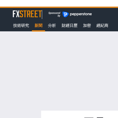
轉
至
FXStreet
主
要
技術研究
新聞
分析
財經日歷
加密
經紀商
內
容