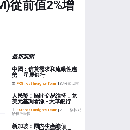
 (MoM)從前值2%增
最新新聞
中國：信貸需求和流動性趨
勢 – 星展銀行
由
FXStreet Insights Team
|
37分鐘以前
人民幣：區間交易維持，兌
美元基調看漲 - 大華銀行
由
FXStreet Insights Team
|
21:13 格林威
治標準時間
新加坡：國內生產總值