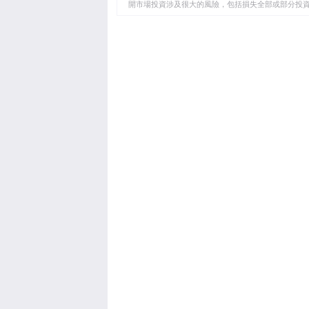
開市場投資涉及很大的風險，包括損失全部或部分投
板
負責。本文僅代表作者個人觀點，並不代表FXStre
如果文章正文中沒有明確提到，在撰寫本文時，作者
FXStreet，作者沒有收到撰寫這篇文章的報酬。
FXStreet和作者不提供個性化的建議。作者對該資
失，傷害或損害由此資訊及其顯示或使用引起的。錯誤和