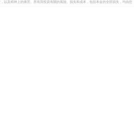
資，以及精神上的痛苦。所有與投資有關的風險、損失和成本，包括本金的全部損失，均由您
et或其廣告商的官方政策或立場。作者不對本頁連結的資訊負責。
在本文中提到的任何股票中都沒有頭寸，也沒有與文中提到的任何公司有業務關係。除了
訊的準確性、完整性或適用性不作任何陳述。FXStreet和作者將不承擔任何錯誤，遺漏或任何損
遺漏除外。本文作者和FXStreet並非註冊投資顧問，本文內容無意提供任何投資建議。