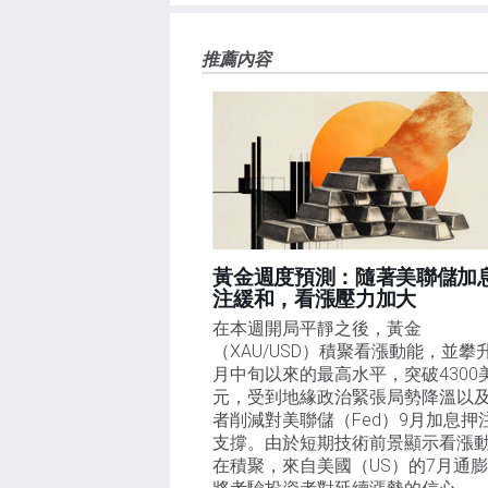
推薦內容
黃金週度預測：隨著美聯儲加
注緩和，看漲壓力加大
在本週開局平靜之後，黃金
（XAU/USD）積聚看漲動能，並攀
月中旬以來的最高水平，突破4300
元，受到地緣政治緊張局勢降溫以
者削減對美聯儲（Fed）9月加息押
支撐。由於短期技術前景顯示看漲
在積聚，來自美國（US）的7月通