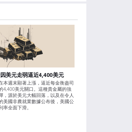
因美元走弱逼近4,400美元
在本週末顯著上漲，逼近每金衡盎司
的4,400美元關口。這種貴金屬的強
彈，源於美元大幅回落，以及在令人
的美國非農就業數據公布後，美國公
利率全面下滑。