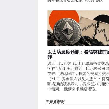
將考驗投資者對延續漲勢的信心。 
以太坊週度預測：看漲突破前
靜
週五，以太坊（ETH）繼續橫盤交
徊在 1,901 美元附近，暗示未來可
突破。與此同時，穩定的交易所交
（ETF）資金流入以及大型 ETH 持
斷增加的積累表明，看漲壓力可能
中積聚。 機構需求繼續增強。
主要貨幣對