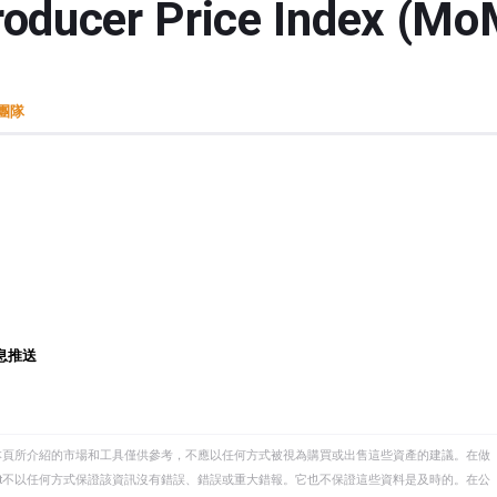
roducer Price Index
t團隊
息推送
本頁所介紹的市場和工具僅供參考，不應以任何方式被視為購買或出售這些資產的建議。在做
eet不以任何方式保證該資訊沒有錯誤、錯誤或重大錯報。它也不保證這些資料是及時的。在公