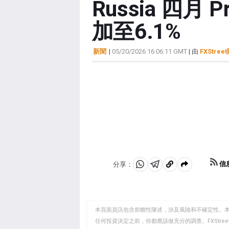
Russia 四月 P
加至6.1%
新聞
|
05/20/2026 16:06:11 GMT
| 由
FXStree
信
分享：
分
分
複
享
享
製
至
至
到
WhatsApp
Telegram
剪
本頁面資訊包含前瞻性陳述，涉及風險和不確定性。
貼
任何投資決定之前，你都應該做充分的調查。FXStr