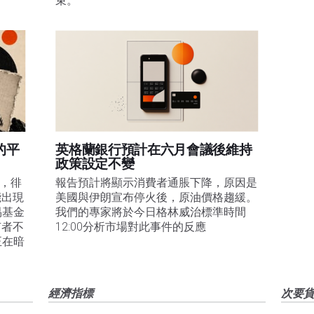
束。
的平
英格蘭銀行預計在六月會議後維持
政策設定不變
易，徘
報告預計將顯示消費者通脹下降，原因是
能出現
美國與伊朗宣布停火後，原油價格趨緩。
易基金
我們的專家將於今日格林威治標準時間
有者不
12:00分析市場對此事件的反應
正在暗
經濟指標
次要