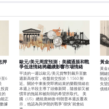
息押
歐元/美元周度預測：美國通脹和戰
黃金
爭低迷情緒將繼續影響市場情緒
黃金
平淡的一週以歐元/美元貨幣對飆升至數
關鍵
升至6
週新高收官，收盤前交投於 1.1560 附
勁反
美
近。關於中東衝突即將結束的樂觀情緒在
失望
及投資
本週上半段主導了頭條新聞，隨後卻又被
債殖
注的
慣常的拖延和被削弱的希望所取代。 美
動能正
國（US）總統唐納德-特朗普本週反覆表
膨數據
示，他認為與伊朗的戰爭"很快"就會結