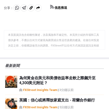
可能推高金價。
信息推送
分享：
分
分
複
享
享
製
至
至
到
WhatsApp
Telegram
剪
本頁面資訊包含前瞻性陳述，涉及風險和不確定性。本頁所介紹的市場和工具
貼
僅供參考，不應以任何方式被視為購買或出售這些資產的建議。在做任何投資
板
決定之前，你都應該做充分的調查。FXStreet不以任何方式保證該資訊沒有錯
誤、錯誤或重大錯報。它也不保證這些資料是及時的。在公開市場投資涉及很
大的風險，包括損失全部或部分投資，以及精神上的痛苦。所有與投資有關的
風險、損失和成本，包括本金的全部損失，均由您負責。本文僅代表作者個人
最新新聞
觀點，並不代表FXStreet或其廣告商的官方政策或立場。作者不對本頁連結的
資訊負責。
為何黃金在美元和美債收益率走軟之際飆升至
如果文章正文中沒有明確提到，在撰寫本文時，作者在本文中提到的任何股票
4,300美元附近？
中都沒有頭寸，也沒有與文中提到的任何公司有業務關係。除了FXStreet，作
者沒有收到撰寫這篇文章的報酬。
由
FXStreet Insights Team
|
3分鐘以前
FXStreet和作者不提供個性化的建議。作者對該資訊的準確性、完整性或適用
性不作任何陳述。FXStreet和作者將不承擔任何錯誤，遺漏或任何損失，傷害
英國：信心或將釋放家庭支出 - 荷蘭合作銀行
或損害由此資訊及其顯示或使用引起的。錯誤和遺漏除外。本文作者和
由
FXStreet Insights Team
|
5分鐘以前