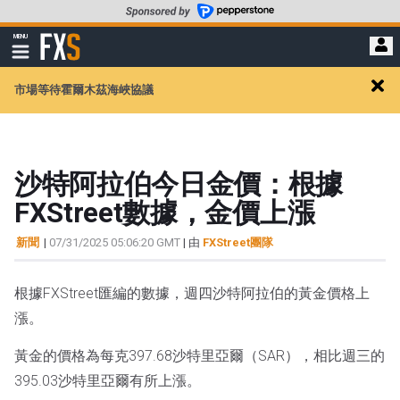
轉
至
FXStreet
MENU
主
顯
示
要
導
內
市場等待霍爾木茲海峽協議
航
Clos
容
alert
沙特阿拉伯今日金價：根據
FXStreet數據，金價上漲
新聞
|
07/31/2025 05:06:20 GMT
| 由
FXStreet團隊
根據FXStreet匯編的數據，週四沙特阿拉伯的黃金價格上
漲。
黃金的價格為每克397.68沙特里亞爾（SAR），相比週三的
395.03沙特里亞爾有所上漲。