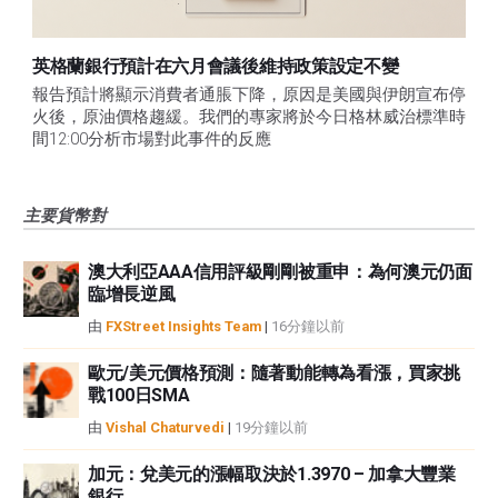
英格蘭銀行預計在六月會議後維持政策設定不變
報告預計將顯示消費者通脹下降，原因是美國與伊朗宣布停
火後，原油價格趨緩。我們的專家將於今日格林威治標準時
間12:00分析市場對此事件的反應
主要貨幣對
澳大利亞AAA信用評級剛剛被重申：為何澳元仍面
臨增長逆風
由
FXStreet Insights Team
|
16分鐘以前
歐元/美元價格預測：隨著動能轉為看漲，買家挑
戰100日SMA
由
Vishal Chaturvedi
|
19分鐘以前
加元：兌美元的漲幅取決於1.3970 – 加拿大豐業
銀行