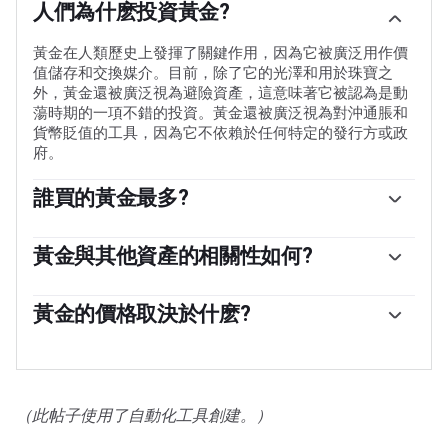
人們為什麽投資黃金?
黃金在人類歷史上發揮了關鍵作用，因為它被廣泛用作價
值儲存和交換媒介。目前，除了它的光澤和用於珠寶之
外，黃金還被廣泛視為避險資產，這意味著它被認為是動
蕩時期的一項不錯的投資。黃金還被廣泛視為對沖通脹和
貨幣貶值的工具，因為它不依賴於任何特定的發行方或政
府。
誰買的黃金最多?
各國央行是最大的黃金持有者。為了在動蕩時期支撐本國
貨幣，各國央行傾向於使儲備多樣化，並購買黃金，以提
黃金與其他資產的相關性如何?
高人們對經濟和貨幣實力的看法。高黃金儲備可以成為一
黃金與美元和美國國債呈負相關，兩者都是主要的儲備資
個國家償付能力的信任來源。根據世界黃金協會的數據，
產和避險資產。當美元貶值時，黃金往往會上漲，使投資
黃金的價格取決於什麽?
各國央行在2022年增加了1136噸黃金儲備，價值約700億
者和央行能夠在動蕩時期實現資產多元化。黃金與風險資
美元。這是有記錄以來最高的年度購買量。中國、印度和
由於各種各樣的因素，價格可能會變動。地緣政治不穩定
產也呈負相關。股市的反彈往往會壓低金價，而風險較高
土耳其等新興經濟體的央行正在迅速增加黃金儲備。
或對深度衰退的擔憂可能會迅速推高黃金價格，因其避險
的市場的拋售往往有利於黃金。
地位。作為一種低收益資產，黃金往往會隨著利率下降而
上漲，而較高的資金成本通常會拖累黃金。盡管如此，由
（此帖子使用了自動化工具創建。）
於資產以美元(XAU/USD)定價，大多數走勢取決於美元
(USD)的表現。強勢美元傾向於控製金價，而弱勢美元則