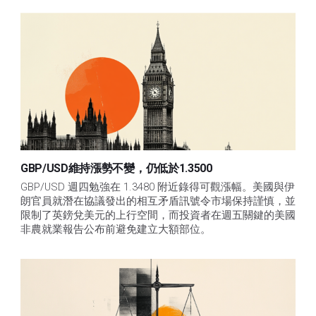
GBP/USD維持漲勢不變，仍低於1.3500
GBP/USD 週四勉強在 1.3480 附近錄得可觀漲幅。美國與伊
朗官員就潛在協議發出的相互矛盾訊號令市場保持謹慎，並
限制了英鎊兌美元的上行空間，而投資者在週五關鍵的美國
非農就業報告公布前避免建立大額部位。