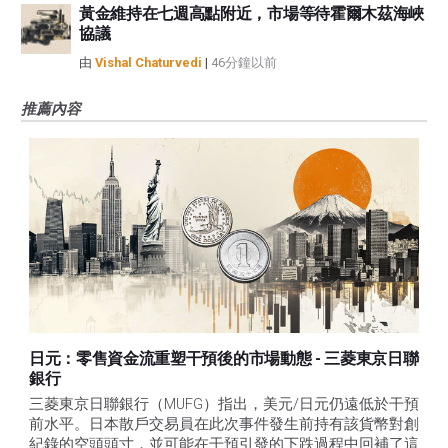
黃金維持在七週高點附近，市場等待霍爾木茲海峽
協議
由
Vishal Chaturvedi
|
46分鐘以前
推薦內容
日元：零售資金流重塑干預後的市場動態 - 三菱東京日聯
銀行
三菱東京日聯銀行（MUFG）指出，美元/日元仍遠低於干預
前水平。日本散戶交易員在此次事件發生前持有該貨幣對創
紀錄的空頭頭寸，並可能在干預引發的下跌過程中回補了這