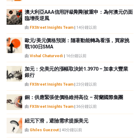
FXStreet並非註冊投資顧問，本文內容無意提供任何投資建議。
澳大利亞AAA信用評級剛剛被重申：為何澳元仍面
臨增長逆風
由
FXStreet Insights Team
|
14分鐘以前
歐元/美元價格預測：隨著動能轉為看漲，買家挑
戰100日SMA
由
Vishal Chaturvedi
|
16分鐘以前
加元：兌美元的漲幅取決於1.3970 – 加拿大豐業
銀行
由
FXStreet Insights Team
|
23分鐘以前
銅：供應緊張使價格維持高位 – 荷蘭國際集團
由
FXStreet Insights Team
|
36分鐘以前
紐元下滑，避險需求提振美元
由
Ghiles Guezout
|
40分鐘以前