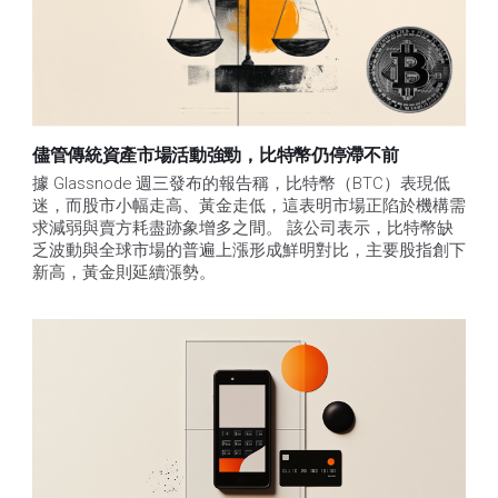
儘管傳統資產市場活動強勁，比特幣仍停滯不前
據 Glassnode 週三發布的報告稱，比特幣（BTC）表現低
迷，而股市小幅走高、黃金走低，這表明市場正陷於機構需
求減弱與賣方耗盡跡象增多之間。 該公司表示，比特幣缺
乏波動與全球市場的普遍上漲形成鮮明對比，主要股指創下
新高，黃金則延續漲勢。