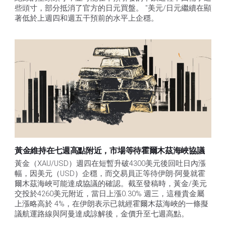
些頭寸，部分抵消了官方的日元買盤。 "美元/日元繼續在顯
著低於上週四和週五干預前的水平上企穩。
黃金維持在七週高點附近，市場等待霍爾木茲海峽協議
黃金（XAU/USD）週四在短暫升破4300美元後回吐日內漲
幅，因美元（USD）企穩，而交易員正等待伊朗-阿曼就霍
爾木茲海峽可能達成協議的確認。截至發稿時，黃金/美元
交投於4260美元附近，當日上漲0.30% 週三，這種貴金屬
上漲略高於 4%，在伊朗表示已就經霍爾木茲海峽的一條擬
議航運路線與阿曼達成諒解後，金價升至七週高點。