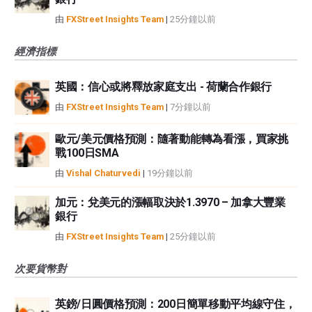
由
FXStreet Insights Team
|
25分鐘以前
經濟指標
英國：信心或將釋放家庭支出 - 荷蘭合作銀行
由
FXStreet Insights Team
|
7分鐘以前
歐元/美元價格預測：隨著動能轉為看漲，買家挑
戰100日SMA
由
Vishal Chaturvedi
|
19分鐘以前
加元：兌美元的漲幅取決於1.3970 – 加拿大豐業
銀行
由
FXStreet Insights Team
|
25分鐘以前
次要貨幣對
英鎊/日圓價格預測：200日簡單移動平均線守住，