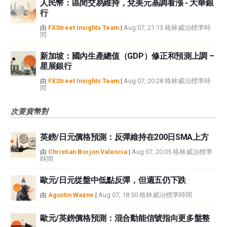
人民幣：區間交易維持，兌美元基調看漲 - 大華銀
行
由
FXStreet Insights Team
|
Aug 07, 21:13 格林威治標準時
間
新加坡：國內生產總值（GDP）修正和預測上調 –
星展銀行
由
FXStreet Insights Team
|
Aug 07, 20:28 格林威治標準時
間
次要貨幣對
英鎊/日元價格預測：反彈維持在200日SMA上方
由
Christian Borjon Valencia
|
Aug 07, 20:05 格林威治標準
時間
歐元/日元從盤中低點反彈，但週五仍下跌
由
Agustin Wazne
|
Aug 07, 18:50 格林威治標準時間
歐元/英鎊價格預測：混合動能信號指向更多盤整