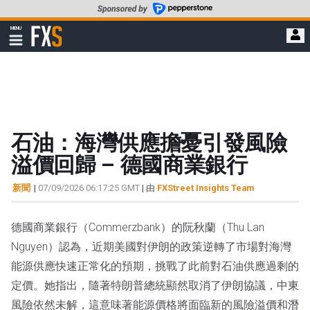
轉
至
FXStreet
MENU
主
顯
示
要
導
內
航
容
石油：海灣供應擔憂引發風險
溢價回歸 – 德國商業銀行
新聞
|
07/09/2026 06:17:25 GMT
| 由
FXStreet Insights Team
德國商業銀行（Commerzbank）的阮秋蘭（Thu Lan
Nguyen）認為，近期美國對伊朗的政策逆轉了市場對海灣
能源供應快速正常化的預期，挑戰了此前對石油供應過剩的
定價。她指出，隨著特朗普總統顯然取消了伊朗協議，中東
風險依然未解，這意味著能源價格將面臨新的風險溢價和潛