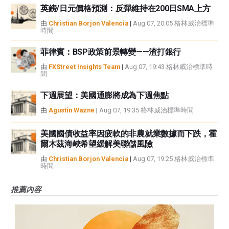
英鎊/日元價格預測：反彈維持在200日SMA上方
由
Christian Borjon Valencia
|
Aug 07, 20:05 格林威治標準
時間
菲律賓：BSP政策前景轉變——渣打銀行
由
FXStreet Insights Team
|
Aug 07, 19:43 格林威治標準時
間
下週展望：美國通膨將成為下週焦點
由
Agustin Wazne
|
Aug 07, 19:35 格林威治標準時間
美國國債收益率因疲軟的非農就業數據而下跌，霍
爾木茲海峽希望緩解美聯儲風險
由
Christian Borjon Valencia
|
Aug 07, 19:25 格林威治標準
時間
推薦內容