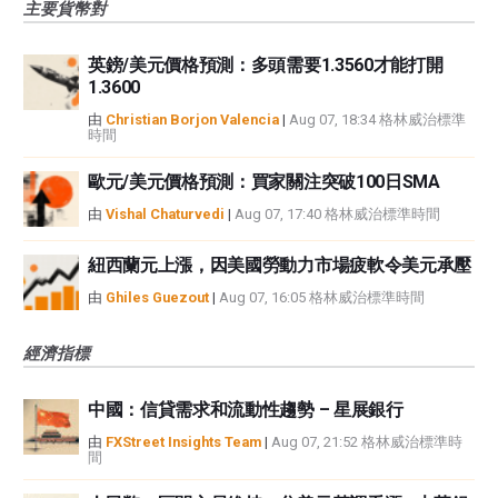
主要貨幣對
英鎊/美元價格預測：多頭需要1.3560才能打開
1.3600
由
Christian Borjon Valencia
|
Aug 07, 18:34 格林威治標準
時間
歐元/美元價格預測：買家關注突破100日SMA
由
Vishal Chaturvedi
|
Aug 07, 17:40 格林威治標準時間
紐西蘭元上漲，因美國勞動力市場疲軟令美元承壓
由
Ghiles Guezout
|
Aug 07, 16:05 格林威治標準時間
經濟指標
中國：信貸需求和流動性趨勢 – 星展銀行
由
FXStreet Insights Team
|
Aug 07, 21:52 格林威治標準時
間