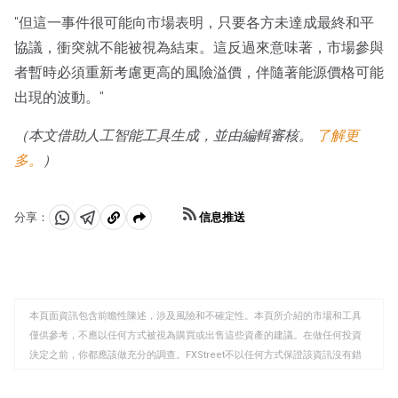
"但這一事件很可能向市場表明，只要各方未達成最終和平
協議，衝突就不能被視為結束。這反過來意味著，市場參與
者暫時必須重新考慮更高的風險溢價，伴隨著能源價格可能
出現的波動。"
（本文借助人工智能工具生成，並由編輯審核。
了解更
多。
）
信息推送
分享：
分
分
複
享
享
製
至
至
到
WhatsApp
Telegram
剪
本頁面資訊包含前瞻性陳述，涉及風險和不確定性。本頁所介紹的市場和工具
貼
僅供參考，不應以任何方式被視為購買或出售這些資產的建議。在做任何投資
板
決定之前，你都應該做充分的調查。FXStreet不以任何方式保證該資訊沒有錯
誤、錯誤或重大錯報。它也不保證這些資料是及時的。在公開市場投資涉及很
大的風險，包括損失全部或部分投資，以及精神上的痛苦。所有與投資有關的