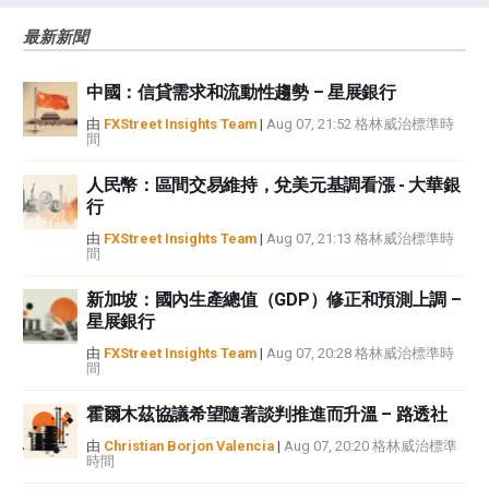
風險、損失和成本，包括本金的全部損失，均由您負責。本文僅代表作者個人
最新新聞
觀點，並不代表FXStreet或其廣告商的官方政策或立場。作者不對本頁連結的
資訊負責。
中國：信貸需求和流動性趨勢 – 星展銀行
如果文章正文中沒有明確提到，在撰寫本文時，作者在本文中提到的任何股票
中都沒有頭寸，也沒有與文中提到的任何公司有業務關係。除了FXStreet，作
由
FXStreet Insights Team
|
Aug 07, 21:52 格林威治標準時
間
者沒有收到撰寫這篇文章的報酬。
FXStreet和作者不提供個性化的建議。作者對該資訊的準確性、完整性或適用
人民幣：區間交易維持，兌美元基調看漲 - 大華銀
性不作任何陳述。FXStreet和作者將不承擔任何錯誤，遺漏或任何損失，傷害
行
或損害由此資訊及其顯示或使用引起的。錯誤和遺漏除外。本文作者和
FXStreet並非註冊投資顧問，本文內容無意提供任何投資建議。
由
FXStreet Insights Team
|
Aug 07, 21:13 格林威治標準時
間
新加坡：國內生產總值（GDP）修正和預測上調 –
星展銀行
由
FXStreet Insights Team
|
Aug 07, 20:28 格林威治標準時
間
霍爾木茲協議希望隨著談判推進而升溫 – 路透社
由
Christian Borjon Valencia
|
Aug 07, 20:20 格林威治標準
時間