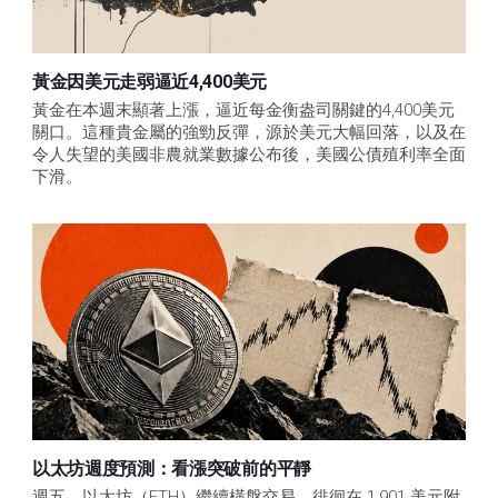
黃金因美元走弱逼近4,400美元
黃金在本週末顯著上漲，逼近每金衡盎司關鍵的4,400美元
關口。這種貴金屬的強勁反彈，源於美元大幅回落，以及在
令人失望的美國非農就業數據公布後，美國公債殖利率全面
下滑。
以太坊週度預測：看漲突破前的平靜
週五，以太坊（ETH）繼續橫盤交易，徘徊在 1,901 美元附