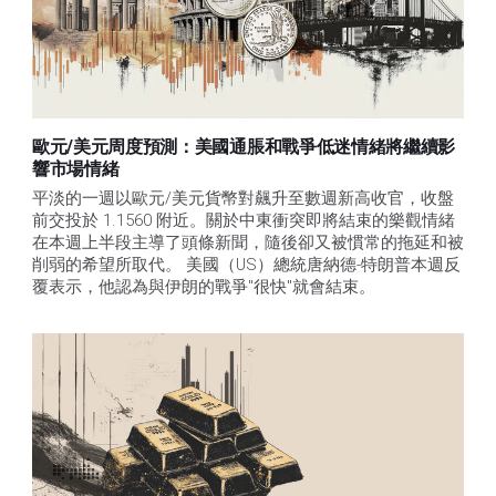
歐元/美元周度預測：美國通脹和戰爭低迷情緒將繼續影
響市場情緒
平淡的一週以歐元/美元貨幣對飆升至數週新高收官，收盤
前交投於 1.1560 附近。關於中東衝突即將結束的樂觀情緒
在本週上半段主導了頭條新聞，隨後卻又被慣常的拖延和被
削弱的希望所取代。 美國（US）總統唐納德-特朗普本週反
覆表示，他認為與伊朗的戰爭"很快"就會結束。