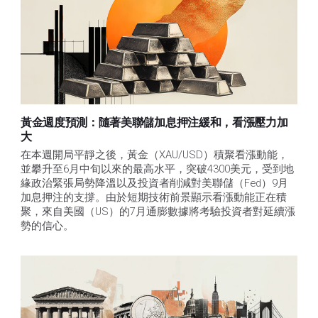
黃金週度預測：隨著美聯儲加息押注緩和，看漲壓力加
大
在本週開局平靜之後，黃金（XAU/USD）積聚看漲動能，
並攀升至6月中旬以來的最高水平，突破4300美元，受到地
緣政治緊張局勢降溫以及投資者削減對美聯儲（Fed）9月
加息押注的支撐。由於短期技術前景顯示看漲動能正在積
聚，來自美國（US）的7月通膨數據將考驗投資者對延續漲
勢的信心。 