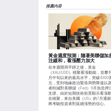
推薦內容
黃金週度預測：隨著美聯儲加
注緩和，看漲壓力加大
在本週開局平靜之後，黃金
（XAU/USD）積聚看漲動能，並攀
月中旬以來的最高水平，突破4300
元，受到地緣政治緊張局勢降溫以
者削減對美聯儲（Fed）9月加息押
支撐。由於短期技術前景顯示看漲
在積聚，來自美國（US）的7月通
將考驗投資者對延續漲勢的信心。 