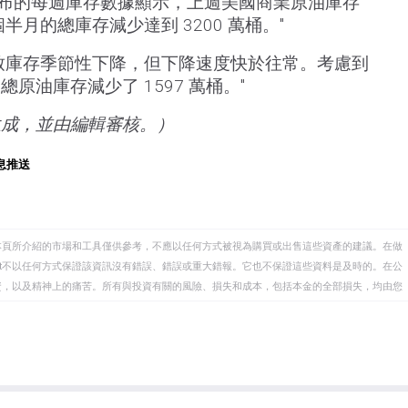
）公布的每週庫存數據顯示，上週美國商業原油庫存
個半月的總庫存減少達到 3200 萬桶。"
致庫存季節性下降，但下降速度快於往常。考慮到
原油庫存減少了 1597 萬桶。"
生成，並由編輯審核。）
息推送
本頁所介紹的市場和工具僅供參考，不應以任何方式被視為購買或出售這些資產的建議。在做
eet不以任何方式保證該資訊沒有錯誤、錯誤或重大錯報。它也不保證這些資料是及時的。在公
資，以及精神上的痛苦。所有與投資有關的風險、損失和成本，包括本金的全部損失，均由您
et或其廣告商的官方政策或立場。作者不對本頁連結的資訊負責。
在本文中提到的任何股票中都沒有頭寸，也沒有與文中提到的任何公司有業務關係。除了
訊的準確性、完整性或適用性不作任何陳述。FXStreet和作者將不承擔任何錯誤，遺漏或任何損
遺漏除外。本文作者和FXStreet並非註冊投資顧問，本文內容無意提供任何投資建議。