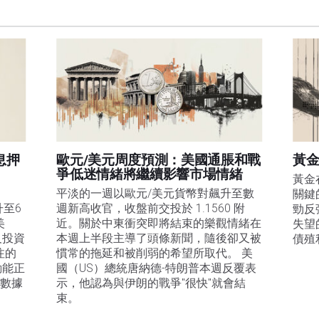
息押
歐元/美元周度預測：美國通脹和戰
黃金
爭低迷情緒將繼續影響市場情緒
黃金
平淡的一週以歐元/美元貨幣對飆升至數
關鍵
升至6
週新高收官，收盤前交投於 1.1560 附
勁反
美
近。關於中東衝突即將結束的樂觀情緒在
失望
及投資
本週上半段主導了頭條新聞，隨後卻又被
債殖
注的
慣常的拖延和被削弱的希望所取代。 美
動能正
國（US）總統唐納德-特朗普本週反覆表
膨數據
示，他認為與伊朗的戰爭"很快"就會結
束。