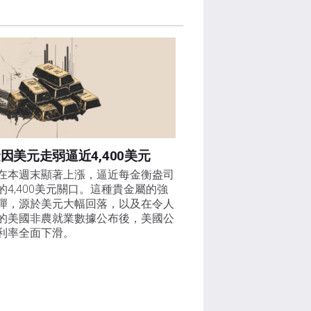
因美元走弱逼近4,400美元
在本週末顯著上漲，逼近每金衡盎司
的4,400美元關口。這種貴金屬的強
彈，源於美元大幅回落，以及在令人
的美國非農就業數據公布後，美國公
利率全面下滑。