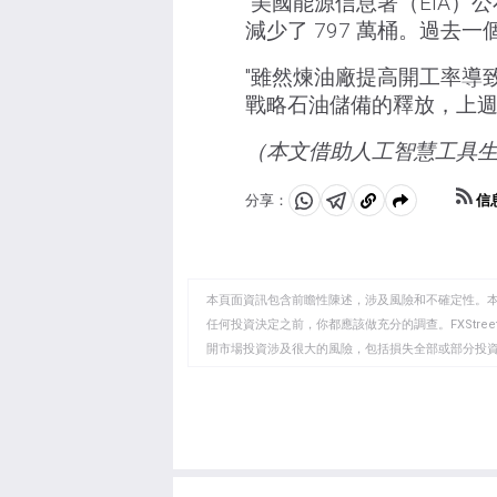
"美國能源信息署（EIA
減少了 797 萬桶。過去一
"雖然煉油廠提高開工率導
戰略石油儲備的釋放，上週總
（本文借助人工智慧工具
信
分享：
分
分
複
享
享
製
至
至
到
WhatsApp
Telegram
剪
本頁面資訊包含前瞻性陳述，涉及風險和不確定性。
貼
任何投資決定之前，你都應該做充分的調查。FXStr
開市場投資涉及很大的風險，包括損失全部或部分投
板
負責。本文僅代表作者個人觀點，並不代表FXStre
如果文章正文中沒有明確提到，在撰寫本文時，作者
FXStreet，作者沒有收到撰寫這篇文章的報酬。
FXStreet和作者不提供個性化的建議。作者對該資
失，傷害或損害由此資訊及其顯示或使用引起的。錯誤和