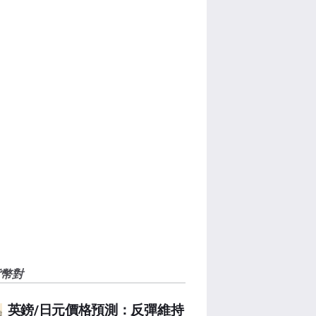
貨幣對
英鎊/日元價格預測：反彈維持