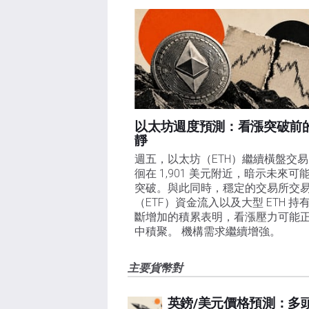
以太坊週度預測：看漲突破前
靜
週五，以太坊（ETH）繼續橫盤交
徊在 1,901 美元附近，暗示未來可
突破。與此同時，穩定的交易所交
（ETF）資金流入以及大型 ETH 持
斷增加的積累表明，看漲壓力可能
中積聚。 機構需求繼續增強。
主要貨幣對
英鎊/美元價格預測：多