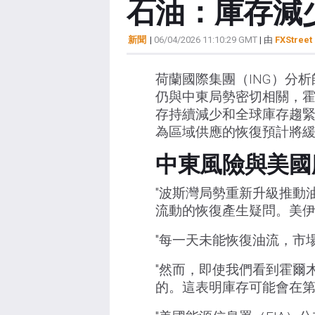
石油：庫存減少
新聞
|
06/04/2026 11:10:29 GMT
| 由
FXStreet 
荷蘭國際集團（ING）分析師 War
仍與中東局勢密切相關，
存持續減少和全球庫存趨
為區域供應的恢復預計將
中東風險與美國
"波斯灣局勢重新升級推動
流動的恢復產生疑問。美伊
"每一天未能恢復油流，市
"然而，即使我們看到霍爾
的。這表明庫存可能會在第