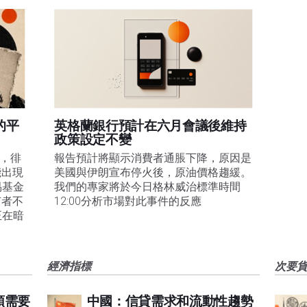
的平
英格蘭銀行預計在六月會議後維持
政策設定不變
易，徘
報告預計將顯示消費者通脹下降，原因是
能出現
美國與伊朗宣布停火後，原油價格趨緩。
易基金
我們的專家將於今日格林威治標準時間
有者不
12:00分析市場對此事件的反應
正在暗
經濟指標
次要
頭需要
中國：信貸需求和流動性趨勢