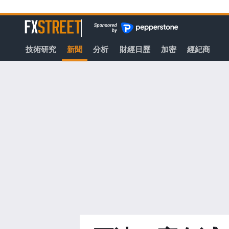
轉
至
FXStreet
主
要
技術研究
新聞
分析
財經日歷
加密
經紀商
內
容