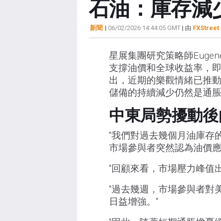
石油：庫存減少
新聞
|
06/02/2026 14:44:05 GMT
| 由
FXStreet 
星展集團研究策略師Euge
支撐油價和全球收益率，
出，近期的樂觀情緒已推
儲備的持續減少仍然是通
中東局勢擾動後
"我們對過去幾個月油庫存
市場參與者突然認為油價應
"回顧來看，市場壓力峰值
"過去幾週，市場參與者對
日益增強。"