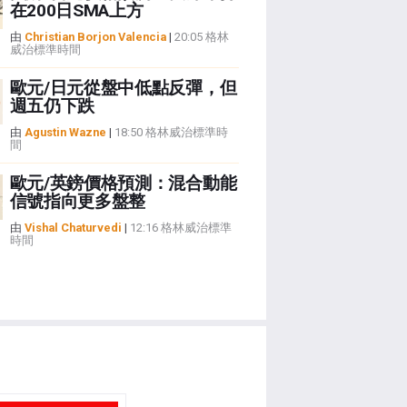
在200日SMA上方
由
Christian Borjon Valencia
|
20:05 格林
威治標準時間
歐元/日元從盤中低點反彈，但
週五仍下跌
由
Agustin Wazne
|
18:50 格林威治標準時
間
歐元/英鎊價格預測：混合動能
信號指向更多盤整
由
Vishal Chaturvedi
|
12:16 格林威治標準
時間