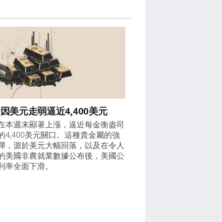
因美元走弱逼近4,400美元
在本週末顯著上漲，逼近每金衡盎司
的4,400美元關口。這種貴金屬的強
彈，源於美元大幅回落，以及在令人
的美國非農就業數據公布後，美國公
利率全面下滑。