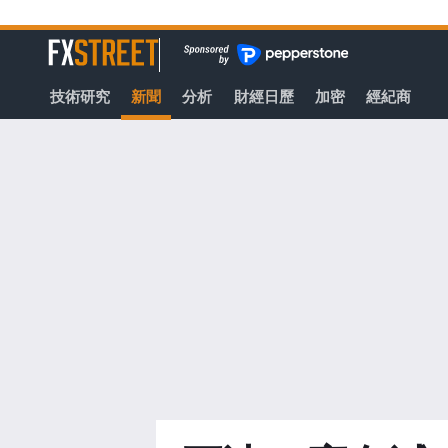
轉
至
FXStreet
主
要
技術研究
新聞
分析
財經日歷
加密
經紀商
內
容