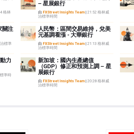
– 星展銀行
34 格林
由
FXStreet Insights Team
|
21:52 格林威
治標準時間
家關注
人民幣：區間交易維持，兌美
元基調看漲 - 大華銀行
林威治標準
由
FXStreet Insights Team
|
21:13 格林威
治標準時間
動力
新加坡：國內生產總值
（GDP）修正和預測上調 – 星
展銀行
治標準時
由
FXStreet Insights Team
|
20:28 格林威
治標準時間