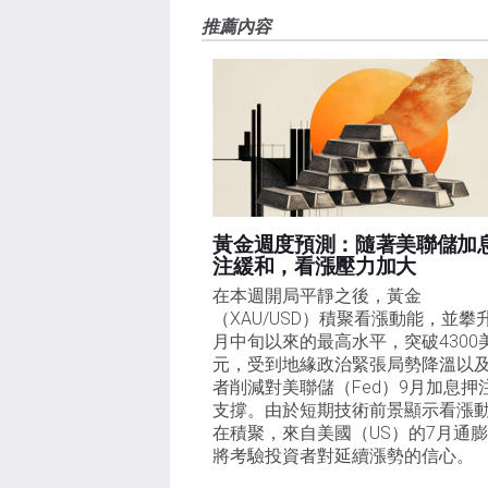
推薦內容
黃金週度預測：隨著美聯儲加
注緩和，看漲壓力加大
在本週開局平靜之後，黃金
（XAU/USD）積聚看漲動能，並攀
月中旬以來的最高水平，突破4300
元，受到地緣政治緊張局勢降溫以
者削減對美聯儲（Fed）9月加息押
支撐。由於短期技術前景顯示看漲
在積聚，來自美國（US）的7月通
將考驗投資者對延續漲勢的信心。 