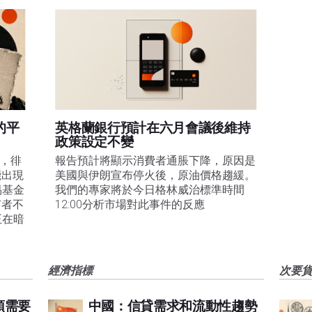
的平
英格蘭銀行預計在六月會議後維持
政策設定不變
易，徘
報告預計將顯示消費者通脹下降，原因是
能出現
美國與伊朗宣布停火後，原油價格趨緩。
易基金
我們的專家將於今日格林威治標準時間
有者不
12:00分析市場對此事件的反應
正在暗
經濟指標
次要
頭需要
中國：信貸需求和流動性趨勢