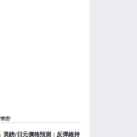
貨幣對
英鎊/日元價格預測：反彈維持