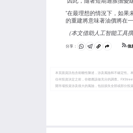
"因此，隨著短期通脹擔憂
"在最理想的情況下，如果
的重建將意味著油價將在一
（本文借助人工智能工具
信
分享：
分
分
複
享
享
製
至
至
到
WhatsApp
Telegram
剪
本頁面資訊包含前瞻性陳述，涉及風險和不確定性。
貼
任何投資決定之前，你都應該做充分的調查。FXStr
開市場投資涉及很大的風險，包括損失全部或部分投
板
負責。本文僅代表作者個人觀點，並不代表FXStre
如果文章正文中沒有明確提到，在撰寫本文時，作者
FXStreet，作者沒有收到撰寫這篇文章的報酬。
FXStreet和作者不提供個性化的建議。作者對該資
失，傷害或損害由此資訊及其顯示或使用引起的。錯誤和