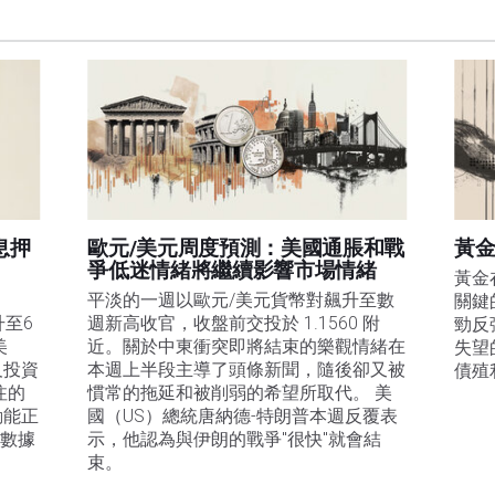
息押
歐元/美元周度預測：美國通脹和戰
黃金
爭低迷情緒將繼續影響市場情緒
黃金
平淡的一週以歐元/美元貨幣對飆升至數
關鍵
升至6
週新高收官，收盤前交投於 1.1560 附
勁反
美
近。關於中東衝突即將結束的樂觀情緒在
失望
及投資
本週上半段主導了頭條新聞，隨後卻又被
債殖
注的
慣常的拖延和被削弱的希望所取代。 美
動能正
國（US）總統唐納德-特朗普本週反覆表
膨數據
示，他認為與伊朗的戰爭"很快"就會結
束。