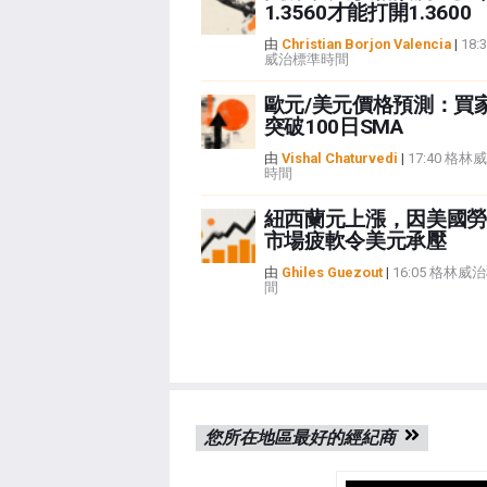
1.3560才能打開1.3600
由
Christian Borjon Valencia
|
18:
威治標準時間
歐元/美元價格預測：買
突破100日SMA
由
Vishal Chaturvedi
|
17:40 格
時間
紐西蘭元上漲，因美國勞
市場疲軟令美元承壓
由
Ghiles Guezout
|
16:05 格林威
間
您所在地區最好的經紀商