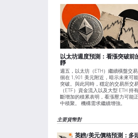
以太坊週度預測：看漲突破前
靜
週五，以太坊（ETH）繼續橫盤交
徊在 1,901 美元附近，暗示未來可
突破。與此同時，穩定的交易所交
（ETF）資金流入以及大型 ETH 持
斷增加的積累表明，看漲壓力可能
中積聚。 機構需求繼續增強。
主要貨幣對
英鎊/美元價格預測：多