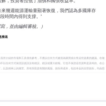
緩解，投資者拉低了油價和國債收益率。"
未來幾週能源運輸量顯著恢復，我們認為多國庫存
段時間內得到支撐。"
撰寫，並由編輯審核。）
息推送
本頁所介紹的市場和工具僅供參考，不應以任何方式被視為購買或出售這些資產的建議。在做
eet不以任何方式保證該資訊沒有錯誤、錯誤或重大錯報。它也不保證這些資料是及時的。在公
資，以及精神上的痛苦。所有與投資有關的風險、損失和成本，包括本金的全部損失，均由您
et或其廣告商的官方政策或立場。作者不對本頁連結的資訊負責。
在本文中提到的任何股票中都沒有頭寸，也沒有與文中提到的任何公司有業務關係。除了
訊的準確性、完整性或適用性不作任何陳述。FXStreet和作者將不承擔任何錯誤，遺漏或任何損
遺漏除外。本文作者和FXStreet並非註冊投資顧問，本文內容無意提供任何投資建議。