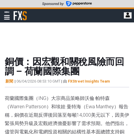
轉
至
FXStreet
MENU
主
顯
示
要
導
內
航
容
銅價：因宏觀和關稅風險而回
調 – 荷蘭國際集團
新聞
|
06/04/2026 08:53:10 GMT
| 由
FXStreet Insights Team
荷蘭國際集團（ING）大宗商品策略師沃倫·帕特森
（Warren Patterson）和埃娃·曼特海（Ewa Manthey）報告
稱，銅價在近期反彈後回落至每噸14,000美元以下，因美伊
緊張局勢升級及宏觀經濟擔憂影響了需求預期。他們指出，
儘管與電氣化和電網投資相關的結構性基本面總體支持銅