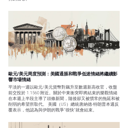
歐元/美元周度預測：美國通脹和戰爭低迷情緒將繼續影
響市場情緒
平淡的一週以歐元/美元貨幣對飆升至數週新高收官，收盤
前交投於 1.1560 附近。關於中東衝突即將結束的樂觀情緒
在本週上半段主導了頭條新聞，隨後卻又被慣常的拖延和被
削弱的希望所取代。 美國（US）總統唐納德-特朗普本週反
覆表示，他認為與伊朗的戰爭"很快"就會結束。