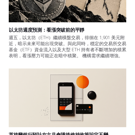
以太坊週度預測：看漲突破前的平靜
週五，以太坊（ETH）繼續橫盤交易，徘徊在 1,901 美元附
近，暗示未來可能出現突破。與此同時，穩定的交易所交易
基金（ETF）資金流入以及大型 ETH 持有者不斷增加的積累
表明，看漲壓力可能正在暗中積聚。 機構需求繼續增強。
英格蘭銀行預計在六月會議後維持政策設定不變