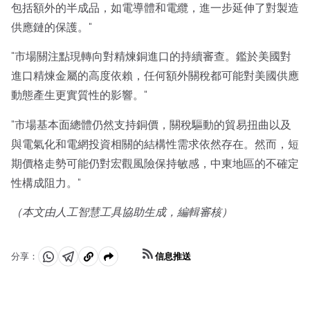
包括額外的半成品，如電導體和電纜，進一步延伸了對製造
供應鏈的保護。"
"市場關注點現轉向對精煉銅進口的持續審查。鑑於美國對
進口精煉金屬的高度依賴，任何額外關稅都可能對美國供應
動態產生更實質性的影響。"
"市場基本面總體仍然支持銅價，關稅驅動的貿易扭曲以及
與電氣化和電網投資相關的結構性需求依然存在。然而，短
期價格走勢可能仍對宏觀風險保持敏感，中東地區的不確定
性構成阻力。"
（本文由人工智慧工具協助生成，編輯審核）
信息推送
分享：
分
分
複
享
享
製
至
至
到