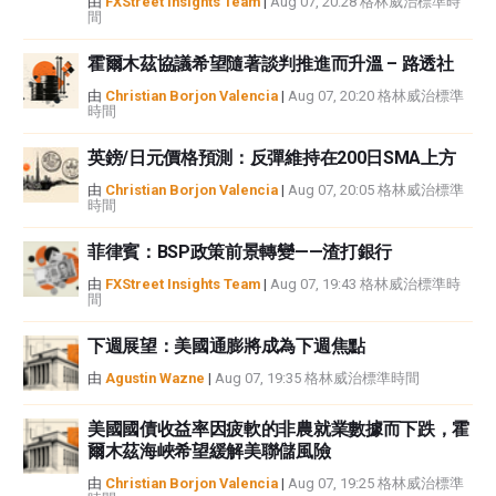
由
FXStreet Insights Team
|
Aug 07, 20:28 格林威治標準時
間
霍爾木茲協議希望隨著談判推進而升溫 – 路透社
由
Christian Borjon Valencia
|
Aug 07, 20:20 格林威治標準
時間
英鎊/日元價格預測：反彈維持在200日SMA上方
由
Christian Borjon Valencia
|
Aug 07, 20:05 格林威治標準
時間
菲律賓：BSP政策前景轉變——渣打銀行
由
FXStreet Insights Team
|
Aug 07, 19:43 格林威治標準時
間
下週展望：美國通膨將成為下週焦點
由
Agustin Wazne
|
Aug 07, 19:35 格林威治標準時間
美國國債收益率因疲軟的非農就業數據而下跌，霍
爾木茲海峽希望緩解美聯儲風險
由
Christian Borjon Valencia
|
Aug 07, 19:25 格林威治標準