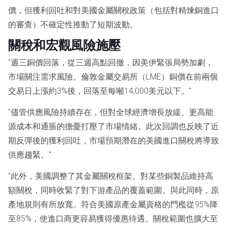
價，但獲利回吐和對美國金屬關稅政策（包括對精煉銅進口
的審查）不確定性推動了短期波動。
關稅和宏觀風險施壓
"週三銅價回落，從三週高點回撤，因美伊緊張局勢加劇，
市場關注需求風險。倫敦金屬交易所（LME）銅價在前兩個
交易日上漲約3%後，回落至每噸14,000美元以下。"
"儘管供應風險持續存在，但對全球經濟增長放緩、更高能
源成本和通脹的擔憂打壓了市場情緒。此次回調也反映了近
期反彈後的獲利回吐，市場預期潛在的美國進口關稅將導致
供應趨緊。"
"此外，美國調整了其金屬關稅框架。對某些銅製品維持高
額關稅，同時收緊了對下游產品的覆蓋範圍。與此同時，原
產地規則有所放寬。符合美國原產金屬資格的門檻從95%降
至85%，使進口商更容易獲得優惠待遇。關稅範圍也擴大至