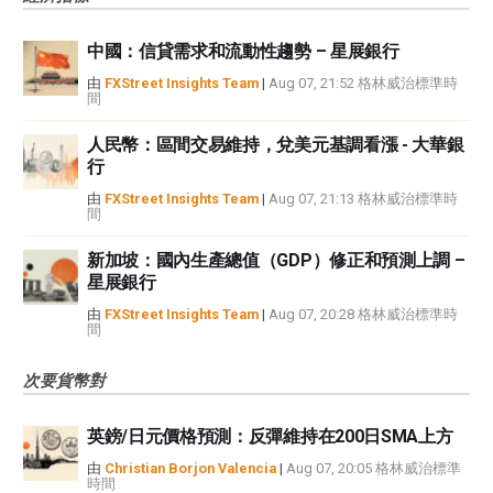
中國：信貸需求和流動性趨勢 – 星展銀行
由
FXStreet Insights Team
|
Aug 07, 21:52 格林威治標準時
間
人民幣：區間交易維持，兌美元基調看漲 - 大華銀
行
由
FXStreet Insights Team
|
Aug 07, 21:13 格林威治標準時
間
新加坡：國內生產總值（GDP）修正和預測上調 –
星展銀行
由
FXStreet Insights Team
|
Aug 07, 20:28 格林威治標準時
間
次要貨幣對
英鎊/日元價格預測：反彈維持在200日SMA上方
由
Christian Borjon Valencia
|
Aug 07, 20:05 格林威治標準
時間