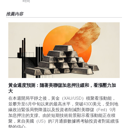
時間
推薦內容
黃金週度預測：隨著美聯儲加息押注緩和，看漲壓力加
大
在本週開局平靜之後，黃金（XAU/USD）積聚看漲動能，
並攀升至6月中旬以來的最高水平，突破4300美元，受到地
緣政治緊張局勢降溫以及投資者削減對美聯儲（Fed）9月
加息押注的支撐。由於短期技術前景顯示看漲動能正在積
聚，來自美國（US）的7月通膨數據將考驗投資者對延續漲
勢的信心。 