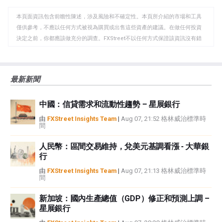
WhatsApp
Telegram
剪
本頁面資訊包含前瞻性陳述，涉及風險和不確定性。本頁所介紹的市場和工具
貼
僅供參考，不應以任何方式被視為購買或出售這些資產的建議。在做任何投資
板
決定之前，你都應該做充分的調查。FXStreet不以任何方式保證該資訊沒有錯
誤、錯誤或重大錯報。它也不保證這些資料是及時的。在公開市場投資涉及很
大的風險，包括損失全部或部分投資，以及精神上的痛苦。所有與投資有關的
風險、損失和成本，包括本金的全部損失，均由您負責。本文僅代表作者個人
最新新聞
觀點，並不代表FXStreet或其廣告商的官方政策或立場。作者不對本頁連結的
資訊負責。
中國：信貸需求和流動性趨勢 – 星展銀行
如果文章正文中沒有明確提到，在撰寫本文時，作者在本文中提到的任何股票
中都沒有頭寸，也沒有與文中提到的任何公司有業務關係。除了FXStreet，作
由
FXStreet Insights Team
|
Aug 07, 21:52 格林威治標準時
間
者沒有收到撰寫這篇文章的報酬。
FXStreet和作者不提供個性化的建議。作者對該資訊的準確性、完整性或適用
人民幣：區間交易維持，兌美元基調看漲 - 大華銀
性不作任何陳述。FXStreet和作者將不承擔任何錯誤，遺漏或任何損失，傷害
行
或損害由此資訊及其顯示或使用引起的。錯誤和遺漏除外。本文作者和
FXStreet並非註冊投資顧問，本文內容無意提供任何投資建議。
由
FXStreet Insights Team
|
Aug 07, 21:13 格林威治標準時
間
新加坡：國內生產總值（GDP）修正和預測上調 –
星展銀行