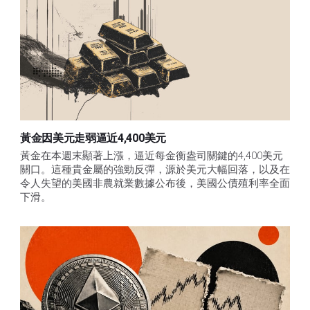
黃金因美元走弱逼近4,400美元
黃金在本週末顯著上漲，逼近每金衡盎司關鍵的4,400美元
關口。這種貴金屬的強勁反彈，源於美元大幅回落，以及在
令人失望的美國非農就業數據公布後，美國公債殖利率全面
下滑。