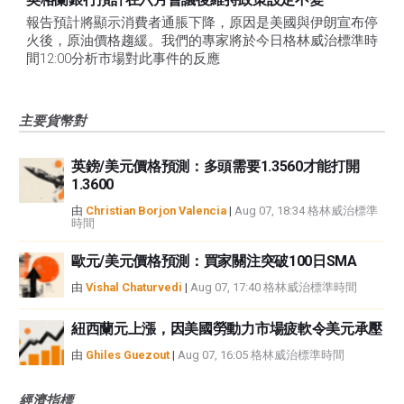
報告預計將顯示消費者通脹下降，原因是美國與伊朗宣布停
火後，原油價格趨緩。我們的專家將於今日格林威治標準時
間12:00分析市場對此事件的反應
主要貨幣對
英鎊/美元價格預測：多頭需要1.3560才能打開
1.3600
由
Christian Borjon Valencia
|
Aug 07, 18:34 格林威治標準
時間
歐元/美元價格預測：買家關注突破100日SMA
由
Vishal Chaturvedi
|
Aug 07, 17:40 格林威治標準時間
紐西蘭元上漲，因美國勞動力市場疲軟令美元承壓
由
Ghiles Guezout
|
Aug 07, 16:05 格林威治標準時間
經濟指標