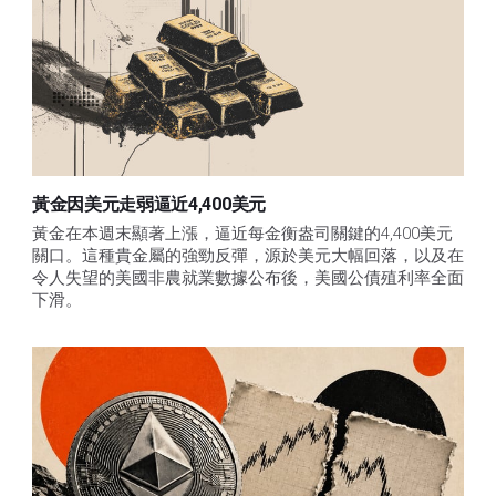
黃金因美元走弱逼近4,400美元
黃金在本週末顯著上漲，逼近每金衡盎司關鍵的4,400美元
關口。這種貴金屬的強勁反彈，源於美元大幅回落，以及在
令人失望的美國非農就業數據公布後，美國公債殖利率全面
下滑。