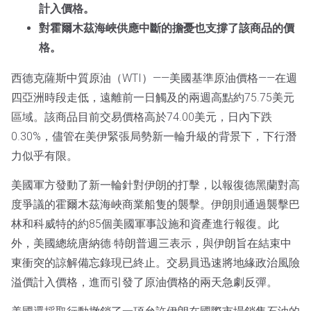
計入價格。
對霍爾木茲海峽供應中斷的擔憂也支撐了該商品的價
格。
西德克薩斯中質原油（WTI）——美國基準原油價格——在週
四亞洲時段走低，遠離前一日觸及的兩週高點約75.75美元
區域。該商品目前交易價格高於74.00美元，日內下跌
0.30%，儘管在美伊緊張局勢新一輪升級的背景下，下行潛
力似乎有限。
美國軍方發動了新一輪針對伊朗的打擊，以報復德黑蘭對高
度爭議的霍爾木茲海峽商業船隻的襲擊。伊朗則通過襲擊巴
林和科威特的約85個美國軍事設施和資產進行報復。此
外，美國總統唐納德·特朗普週三表示，與伊朗旨在結束中
東衝突的諒解備忘錄現已終止。交易員迅速將地緣政治風險
溢價計入價格，進而引發了原油價格的兩天急劇反彈。