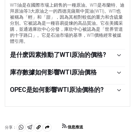
WTI油是在國際市場上銷售的一種原油。WTI是布蘭特、迪
拜原油等3大原油之一的西德克薩斯中質油(WTI)。WTI也
被稱為「輕」和「甜」，因為其相對較低的重力和含硫量
分別。它被認為是一種容易提煉的高品質油。它在美國采
購，並通過庫欣中心分發，庫欣中心被認為是「世界管道
的十字路口」。它是石油市場的基準，WTI價格經常被媒
體引用。
是什麽因素推動了WTI原油的價格?
與所有資產一樣，供需關系是WTI原油價格的關鍵驅動因
素。因此，全球增長可以成為需求增長的驅動力，反之亦
庫存數據如何影響WTI原油價格
然，導致全球增長疲軟。政治不穩定、戰爭和製裁可能會
美國石油協會(API)和能源信息署(EIA)發布的每周石油庫存
擾亂供應並影響價格。主要產油國組成的石油輸出國組織
報告影響著WTI原油的價格。庫存的變化反映了供需的波
OPEC是如何影響WTI原油價格的?
(OPEC)的決定是油價的另一個關鍵驅動因素。美元的價值
動。如果數據顯示庫存下降，則可能表明需求增加，從而
影響WTI原油的價格，因為石油主要以美元交易，因此美
歐佩克(石油輸出國組織)是由12個石油生產國組成的組
推高油價。庫存增加可以反映供應增加，從而壓低價格。
元疲軟可以使石油更便宜，反之亦然。
織，每年舉行兩次會議，共同決定成員國的生產配額。他
空氣汙染指數的報告每周二發布，環境影響評估報告於周
們的決定經常影響WTI原油價格。當歐佩克決定降低配額
二發布。它們的結果通常是相似的，75%的情況下誤差在
時，它可以收緊供應，推高油價。當歐佩克增加產量時，
1%以內。環境影響評估的數據被認為更可靠，因為它是一
它會產生相反的效果。「OPEC+」指的是一個擴大後的組
個政府機構。
信息推送
分享：
織，新增了10個非OPEC成員國，其中最引人註目的是俄
分
分
複