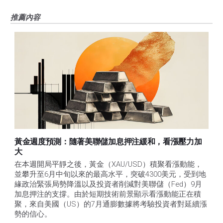
推薦內容
黃金週度預測：隨著美聯儲加息押注緩和，看漲壓力加
大
在本週開局平靜之後，黃金（XAU/USD）積聚看漲動能，
並攀升至6月中旬以來的最高水平，突破4300美元，受到地
緣政治緊張局勢降溫以及投資者削減對美聯儲（Fed）9月
加息押注的支撐。由於短期技術前景顯示看漲動能正在積
聚，來自美國（US）的7月通膨數據將考驗投資者對延續漲
勢的信心。 