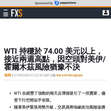
轉
至
FXStreet
MENU
主
顯
示
要
導
內
航
容
WTI 持穩於 74.00 美元以上，
接近兩週高點，因空頭對美伊/
霍爾木茲風險猶豫不決
新聞
|
07/09/2026 01:22:53 GMT
| 由
Haresh Menghani
WTI 在經歷了強勁的兩天反彈後吸引了一些賣家，儘
管下行空間似乎有限。
隨著美伊緊張局勢升級，交易員將地緣政治風險溢價