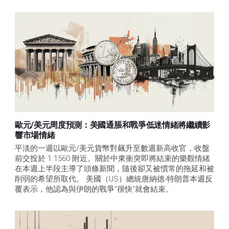
歐元/美元周度預測：美國通脹和戰爭低迷情緒將繼續影
響市場情緒
平淡的一週以歐元/美元貨幣對飆升至數週新高收官，收盤
前交投於 1.1560 附近。關於中東衝突即將結束的樂觀情緒
在本週上半段主導了頭條新聞，隨後卻又被慣常的拖延和被
削弱的希望所取代。 美國（US）總統唐納德-特朗普本週反
覆表示，他認為與伊朗的戰爭"很快"就會結束。