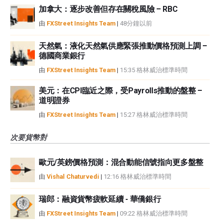
加拿大：逐步改善但存在關稅風險 – RBC
由
FXStreet Insights Team
|
48分鐘以前
天然氣：液化天然氣供應緊張推動價格預測上調 –
德國商業銀行
由
FXStreet Insights Team
|
15:35 格林威治標準時間
美元：在CPI臨近之際，受Payrolls推動的盤整 –
道明證券
由
FXStreet Insights Team
|
15:27 格林威治標準時間
次要貨幣對
歐元/英鎊價格預測：混合動能信號指向更多盤整
由
Vishal Chaturvedi
|
12:16 格林威治標準時間
瑞郎：融資貨幣疲軟延續 - 華僑銀行
由
FXStreet Insights Team
|
09:22 格林威治標準時間