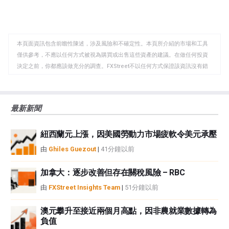
羅斯。
享
享
製
至
至
到
WhatsApp
Telegram
剪
本頁面資訊包含前瞻性陳述，涉及風險和不確定性。本頁所介紹的市場和工具
貼
僅供參考，不應以任何方式被視為購買或出售這些資產的建議。在做任何投資
板
決定之前，你都應該做充分的調查。FXStreet不以任何方式保證該資訊沒有錯
誤、錯誤或重大錯報。它也不保證這些資料是及時的。在公開市場投資涉及很
大的風險，包括損失全部或部分投資，以及精神上的痛苦。所有與投資有關的
風險、損失和成本，包括本金的全部損失，均由您負責。本文僅代表作者個人
最新新聞
觀點，並不代表FXStreet或其廣告商的官方政策或立場。作者不對本頁連結的
資訊負責。
紐西蘭元上漲，因美國勞動力市場疲軟令美元承壓
如果文章正文中沒有明確提到，在撰寫本文時，作者在本文中提到的任何股票
中都沒有頭寸，也沒有與文中提到的任何公司有業務關係。除了FXStreet，作
由
Ghiles Guezout
|
41分鐘以前
者沒有收到撰寫這篇文章的報酬。
FXStreet和作者不提供個性化的建議。作者對該資訊的準確性、完整性或適用
加拿大：逐步改善但存在關稅風險 – RBC
性不作任何陳述。FXStreet和作者將不承擔任何錯誤，遺漏或任何損失，傷害
由
FXStreet Insights Team
|
51分鐘以前
或損害由此資訊及其顯示或使用引起的。錯誤和遺漏除外。本文作者和
FXStreet並非註冊投資顧問，本文內容無意提供任何投資建議。
澳元攀升至接近兩個月高點，因非農就業數據轉為
負值