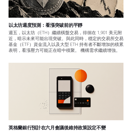
以太坊週度預測：看漲突破前的平靜
週五，以太坊（ETH）繼續橫盤交易，徘徊在 1,901 美元附
近，暗示未來可能出現突破。與此同時，穩定的交易所交易
基金（ETF）資金流入以及大型 ETH 持有者不斷增加的積累
表明，看漲壓力可能正在暗中積聚。 機構需求繼續增強。
英格蘭銀行預計在六月會議後維持政策設定不變