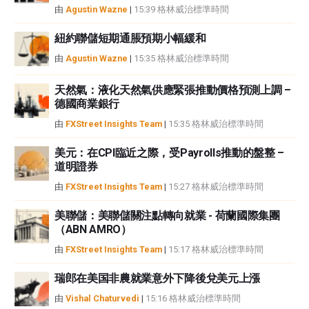
由
Agustin Wazne
|
15:39 格林威治標準時間
紐約聯儲短期通脹預期小幅緩和
由
Agustin Wazne
|
15:35 格林威治標準時間
天然氣：液化天然氣供應緊張推動價格預測上調 –
德國商業銀行
由
FXStreet Insights Team
|
15:35 格林威治標準時間
美元：在CPI臨近之際，受Payrolls推動的盤整 –
道明證券
由
FXStreet Insights Team
|
15:27 格林威治標準時間
美聯儲：美聯儲關注點轉向就業 - 荷蘭國際集團
（ABN AMRO）
由
FXStreet Insights Team
|
15:17 格林威治標準時間
瑞郎在美国非農就業意外下降後兌美元上漲
由
Vishal Chaturvedi
|
15:16 格林威治標準時間