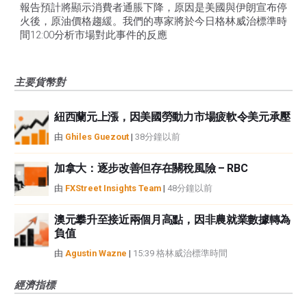
報告預計將顯示消費者通脹下降，原因是美國與伊朗宣布停
火後，原油價格趨緩。我們的專家將於今日格林威治標準時
間12:00分析市場對此事件的反應
主要貨幣對
紐西蘭元上漲，因美國勞動力市場疲軟令美元承壓
由
Ghiles Guezout
|
38分鐘以前
加拿大：逐步改善但存在關稅風險 – RBC
由
FXStreet Insights Team
|
48分鐘以前
澳元攀升至接近兩個月高點，因非農就業數據轉為
負值
由
Agustin Wazne
|
15:39 格林威治標準時間
經濟指標