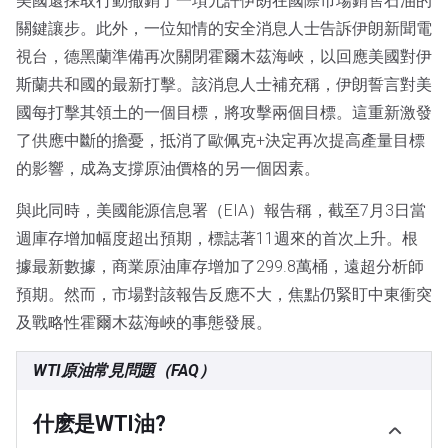
美國還採取行動撤銷了一項允許伊朗在國際市場銷售石油的
關鍵讓步。此外，一位知情的安全消息人士告訴伊朗新聞電
視台，德黑蘭準備再次關閉霍爾木茲海峽，以回應美國對伊
斯蘭共和國的最新打擊。該消息人士補充稱，伊朗誓言對美
國每打擊其領土的一個目標，將攻擊兩個目標。這重新激發
了供應中斷的擔憂，抵消了歐佩克+決定再次提高產量目標
的影響，成為支撐原油價格的另一個因素。
與此同時，美國能源信息署（EIA）報告稱，截至7月3日當
週庫存增加幅度超出預期，標誌著11週來的首次上升。根
據最新數據，商業原油庫存增加了299.8萬桶，遠超分析師
預期。然而，市場對該報告反應不大，焦點仍緊盯中東衝突
及戰略性霍爾木茲海峽的事態發展。
WTI原油常見問題（FAQ）
什麽是WTI油?