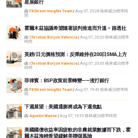
星展銀行
由
FXStreet Insights Team
|
Aug 07, 20:28 格林威治標準時
間
霍爾木茲協議希望隨著談判推進而升溫 – 路透社
由
Christian Borjon Valencia
|
Aug 07, 20:20 格林威治標準
時間
英鎊/日元價格預測：反彈維持在200日SMA上方
由
Christian Borjon Valencia
|
Aug 07, 20:05 格林威治標準
時間
菲律賓：BSP政策前景轉變——渣打銀行
由
FXStreet Insights Team
|
Aug 07, 19:43 格林威治標準時
間
下週展望：美國通膨將成為下週焦點
由
Agustin Wazne
|
Aug 07, 19:35 格林威治標準時間
美國國債收益率因疲軟的非農就業數據而下跌，霍
爾木茲海峽希望緩解美聯儲風險