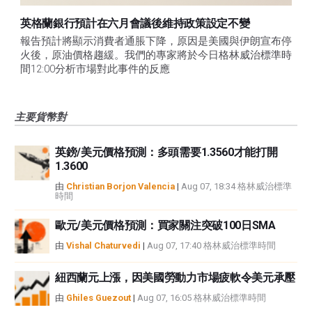
英格蘭銀行預計在六月會議後維持政策設定不變
報告預計將顯示消費者通脹下降，原因是美國與伊朗宣布停
火後，原油價格趨緩。我們的專家將於今日格林威治標準時
間12:00分析市場對此事件的反應
主要貨幣對
英鎊/美元價格預測：多頭需要1.3560才能打開
1.3600
由
Christian Borjon Valencia
|
Aug 07, 18:34 格林威治標準
時間
歐元/美元價格預測：買家關注突破100日SMA
由
Vishal Chaturvedi
|
Aug 07, 17:40 格林威治標準時間
紐西蘭元上漲，因美國勞動力市場疲軟令美元承壓
由
Ghiles Guezout
|
Aug 07, 16:05 格林威治標準時間