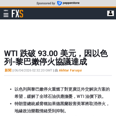
轉
至
FXStreet
MENU
主
顯
示
要
導
內
航
容
WTI 跌破 93.00 美元，因以色
列-黎巴嫩停火協議達成
新聞
|
06/04/2026 02:32:20 GMT
| 由
Akhtar Faruqui
以色列與黎巴嫩停火重燃了對更廣泛外交解決方案的
希望，緩解了全球石油供應擔憂，WTI 油價下跌。
特朗普總統威脅稱如果德黑蘭殺害美軍將取消停火，
地緣政治樂觀情緒受到抑制。