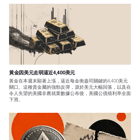
黃金因美元走弱逼近4,400美元
黃金在本週末顯著上漲，逼近每金衡盎司關鍵的4,400美元
關口。這種貴金屬的強勁反彈，源於美元大幅回落，以及在
令人失望的美國非農就業數據公布後，美國公債殖利率全面
下滑。