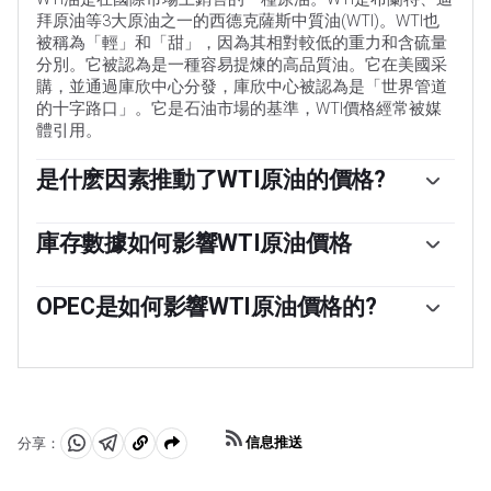
拜原油等3大原油之一的西德克薩斯中質油(WTI)。WTI也
被稱為「輕」和「甜」，因為其相對較低的重力和含硫量
分別。它被認為是一種容易提煉的高品質油。它在美國采
購，並通過庫欣中心分發，庫欣中心被認為是「世界管道
的十字路口」。它是石油市場的基準，WTI價格經常被媒
體引用。
是什麽因素推動了WTI原油的價格?
與所有資產一樣，供需關系是WTI原油價格的關鍵驅動因
素。因此，全球增長可以成為需求增長的驅動力，反之亦
庫存數據如何影響WTI原油價格
然，導致全球增長疲軟。政治不穩定、戰爭和製裁可能會
美國石油協會(API)和能源信息署(EIA)發布的每周石油庫存
擾亂供應並影響價格。主要產油國組成的石油輸出國組織
報告影響著WTI原油的價格。庫存的變化反映了供需的波
OPEC是如何影響WTI原油價格的?
(OPEC)的決定是油價的另一個關鍵驅動因素。美元的價值
動。如果數據顯示庫存下降，則可能表明需求增加，從而
影響WTI原油的價格，因為石油主要以美元交易，因此美
歐佩克(石油輸出國組織)是由12個石油生產國組成的組
推高油價。庫存增加可以反映供應增加，從而壓低價格。
元疲軟可以使石油更便宜，反之亦然。
織，每年舉行兩次會議，共同決定成員國的生產配額。他
空氣汙染指數的報告每周二發布，環境影響評估報告於周
們的決定經常影響WTI原油價格。當歐佩克決定降低配額
二發布。它們的結果通常是相似的，75%的情況下誤差在
時，它可以收緊供應，推高油價。當歐佩克增加產量時，
1%以內。環境影響評估的數據被認為更可靠，因為它是一
它會產生相反的效果。「OPEC+」指的是一個擴大後的組
個政府機構。
信息推送
分享：
織，新增了10個非OPEC成員國，其中最引人註目的是俄
分
分
複
羅斯。
享
享
製