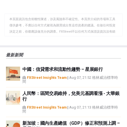
至
至
到
WhatsApp
Telegram
剪
本頁面資訊包含前瞻性陳述，涉及風險和不確定性。本頁所介紹的市場和工具
貼
僅供參考，不應以任何方式被視為購買或出售這些資產的建議。在做任何投資
板
決定之前，你都應該做充分的調查。FXStreet不以任何方式保證該資訊沒有錯
誤、錯誤或重大錯報。它也不保證這些資料是及時的。在公開市場投資涉及很
大的風險，包括損失全部或部分投資，以及精神上的痛苦。所有與投資有關的
風險、損失和成本，包括本金的全部損失，均由您負責。本文僅代表作者個人
最新新聞
觀點，並不代表FXStreet或其廣告商的官方政策或立場。作者不對本頁連結的
資訊負責。
中國：信貸需求和流動性趨勢 – 星展銀行
如果文章正文中沒有明確提到，在撰寫本文時，作者在本文中提到的任何股票
中都沒有頭寸，也沒有與文中提到的任何公司有業務關係。除了FXStreet，作
由
FXStreet Insights Team
|
Aug 07, 21:52 格林威治標準時
間
者沒有收到撰寫這篇文章的報酬。
FXStreet和作者不提供個性化的建議。作者對該資訊的準確性、完整性或適用
人民幣：區間交易維持，兌美元基調看漲 - 大華銀
性不作任何陳述。FXStreet和作者將不承擔任何錯誤，遺漏或任何損失，傷害
行
或損害由此資訊及其顯示或使用引起的。錯誤和遺漏除外。本文作者和
FXStreet並非註冊投資顧問，本文內容無意提供任何投資建議。
由
FXStreet Insights Team
|
Aug 07, 21:13 格林威治標準時
間
新加坡：國內生產總值（GDP）修正和預測上調 –