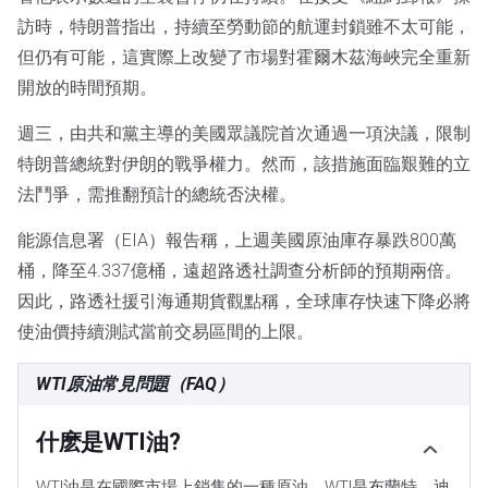
訪時，特朗普指出，持續至勞動節的航運封鎖雖不太可能，
但仍有可能，這實際上改變了市場對霍爾木茲海峽完全重新
開放的時間預期。
週三，由共和黨主導的美國眾議院首次通過一項決議，限制
特朗普總統對伊朗的戰爭權力。然而，該措施面臨艱難的立
法鬥爭，需推翻預計的總統否決權。
能源信息署（EIA）報告稱，上週美國原油庫存暴跌800萬
桶，降至4.337億桶，遠超路透社調查分析師的預期兩倍。
因此，路透社援引海通期貨觀點稱，全球庫存快速下降必將
使油價持續測試當前交易區間的上限。
WTI原油常見問題（FAQ）
什麽是WTI油?
WTI油是在國際市場上銷售的一種原油。WTI是布蘭特、迪