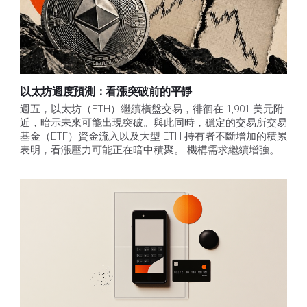
以太坊週度預測：看漲突破前的平靜
週五，以太坊（ETH）繼續橫盤交易，徘徊在 1,901 美元附
近，暗示未來可能出現突破。與此同時，穩定的交易所交易
基金（ETF）資金流入以及大型 ETH 持有者不斷增加的積累
表明，看漲壓力可能正在暗中積聚。 機構需求繼續增強。