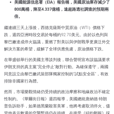
美國能源信息署（EIA）報告稱，美國原油庫存減少了
800萬桶，降至4.337億桶，遠超路透社調查的預期兩
倍。
繼連續三天上漲後，西德克薩斯中質原油（WTI）價格下
跌，週四亞洲時段交易於每桶約92.70美元。由於以色列與
黎巴嫩達成停火協議，重燃了對美以與伊朗戰爭更廣泛外交
解決方案的希望，緩解了全球供應焦慮，原油價格下跌。
在華盛頓舉行的美國主導談判後，聯合聲明宣布該協議要求
伊朗支持的真主黨"完全停止"敵對行動。為確保遵守，兩國
同意設立由黎巴嫩武裝部隊獨家控制的"試點安全區"，有效
排除非國家行為體。
然而，市場樂觀情緒仍受持續的政治摩擦和地緣政治不確定
性制約。《華爾街日報》週四報導，美國總統唐納德·特朗
普告訴助手，如果德黑蘭殺害美軍，他將考慮取消停火，儘
管他表示數週的空襲暫停仍在持續。在接受《紐約郵報》採