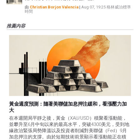
由
Christian Borjon Valencia
|
Aug 07, 19:25 格林威治標準
時間
推薦內容
黃金週度預測：隨著美聯儲加息押注緩和，看漲壓力加
大
在本週開局平靜之後，黃金（XAU/USD）積聚看漲動能，
並攀升至6月中旬以來的最高水平，突破4300美元，受到地
緣政治緊張局勢降溫以及投資者削減對美聯儲（Fed）9月
加息押注的支撐。由於短期技術前景顯示看漲動能正在積