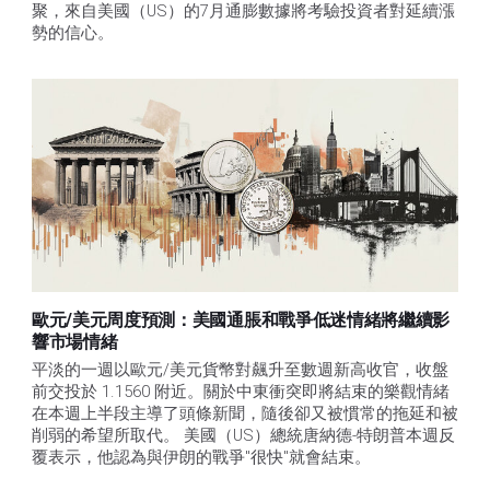
聚，來自美國（US）的7月通膨數據將考驗投資者對延續漲
勢的信心。 
歐元/美元周度預測：美國通脹和戰爭低迷情緒將繼續影
響市場情緒
平淡的一週以歐元/美元貨幣對飆升至數週新高收官，收盤
前交投於 1.1560 附近。關於中東衝突即將結束的樂觀情緒
在本週上半段主導了頭條新聞，隨後卻又被慣常的拖延和被
削弱的希望所取代。 美國（US）總統唐納德-特朗普本週反
覆表示，他認為與伊朗的戰爭"很快"就會結束。