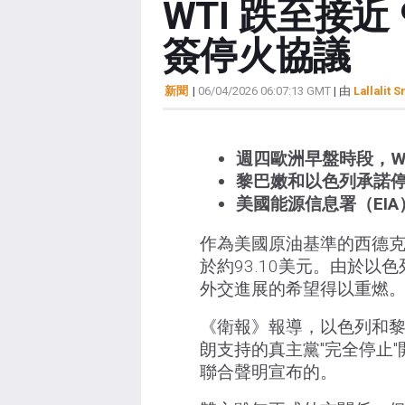
WTI 跌至接近
簽停火協議
新聞
|
06/04/2026 06:07:13 GMT
| 由
Lallalit S
週四歐洲早盤時段，WT
黎巴嫩和以色列承諾
美國能源信息署（EI
作為美國原油基準的西德克
於約93.10美元。由於以
外交進展的希望得以重燃
《衛報》報導，以色列和
朗支持的真主黨"完全停止
聯合聲明宣布的。