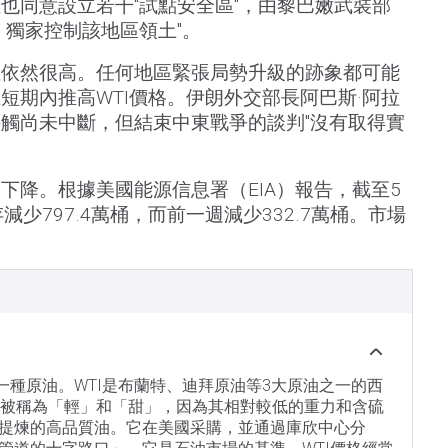
也同意設立若干"試點安全區"，由黎巴嫩武裝部
，獨家控制該地區領土"。
性依然很高。任何地區緊張局勢升級的跡象都可能
短期內推高WTI價格。伊朗外交部長阿巴斯·阿拉
觸尚未中斷，但結束中東戰爭的談判"沒有取得實
下降。根據美國能源信息署（EIA）報告，截至5
減少797.4萬桶，而前一週減少332.7萬桶。市場
）
一種原油。WTI是布蘭特、迪拜原油等3大原油之一的西
TI也被稱為「輕」和「甜」，因為其相對較低的重力和含硫
提煉的高品質油。它在美國采購，並通過庫欣中心分