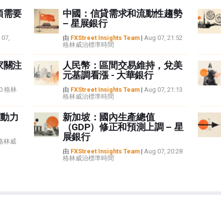
頭需要
中國：信貸需求和流動性趨勢
– 星展銀行
 07,
由
FXStreet Insights Team
|
Aug 07, 21:52
格林威治標準時間
家關注
人民幣：區間交易維持，兌美
元基調看漲 - 大華銀行
:40 格林
由
FXStreet Insights Team
|
Aug 07, 21:13
格林威治標準時間
動力
新加坡：國內生產總值
（GDP）修正和預測上調 – 星
展銀行
5 格林威
由
FXStreet Insights Team
|
Aug 07, 20:28
格林威治標準時間