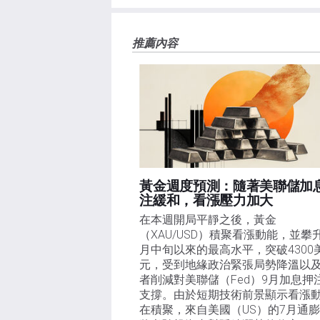
如果文章正文中沒有明確提到，在撰寫本文時，作者
FXStreet，作者沒有收到撰寫這篇文章的報酬。
FXStreet和作者不提供個性化的建議。作者對該資
推薦內容
失，傷害或損害由此資訊及其顯示或使用引起的。錯誤和
黃金週度預測：隨著美聯儲加
注緩和，看漲壓力加大
在本週開局平靜之後，黃金
（XAU/USD）積聚看漲動能，並攀
月中旬以來的最高水平，突破4300
元，受到地緣政治緊張局勢降溫以
者削減對美聯儲（Fed）9月加息押
支撐。由於短期技術前景顯示看漲
在積聚，來自美國（US）的7月通