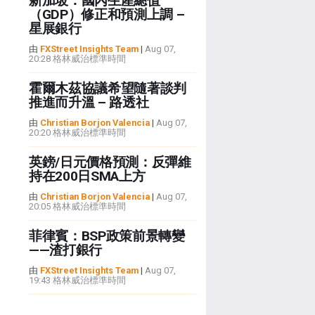
新加坡：國內生產總值
（GDP）修正和預測上調 –
星展銀行
由
FXStreet Insights Team
|
Aug 07,
20:28 格林威治標準時間
霍爾木茲協議希望隨著談判
推進而升溫 – 路透社
由
Christian Borjon Valencia
|
Aug 07,
20:20 格林威治標準時間
英鎊/日元價格預測：反彈維
持在200日SMA上方
由
Christian Borjon Valencia
|
Aug 07,
20:05 格林威治標準時間
菲律賓：BSP政策前景轉變
——渣打銀行
由
FXStreet Insights Team
|
Aug 07,
19:43 格林威治標準時間