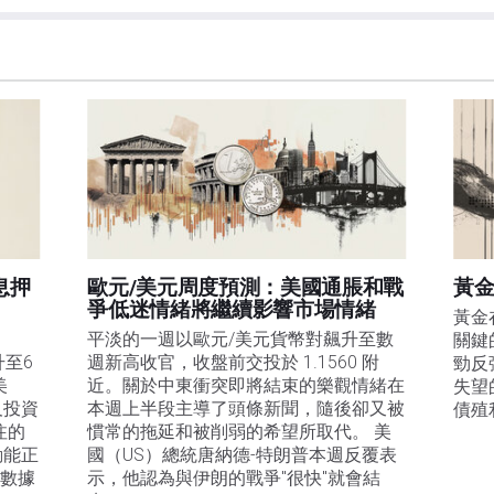
在本文中提到的任何股票中都沒有頭寸，也沒有與文中提到的任何公司有業務關係。除了
訊的準確性、完整性或適用性不作任何陳述。FXStreet和作者將不承擔任何錯誤，遺漏或任何損
遺漏除外。本文作者和FXStreet並非註冊投資顧問，本文內容無意提供任何投資建議。
息押
歐元/美元周度預測：美國通脹和戰
黃金
爭低迷情緒將繼續影響市場情緒
黃金
平淡的一週以歐元/美元貨幣對飆升至數
關鍵
升至6
週新高收官，收盤前交投於 1.1560 附
勁反
美
近。關於中東衝突即將結束的樂觀情緒在
失望
及投資
本週上半段主導了頭條新聞，隨後卻又被
債殖
注的
慣常的拖延和被削弱的希望所取代。 美
動能正
國（US）總統唐納德-特朗普本週反覆表
膨數據
示，他認為與伊朗的戰爭"很快"就會結