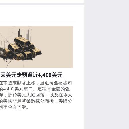
因美元走弱逼近4,400美元
在本週末顯著上漲，逼近每金衡盎司
的4,400美元關口。這種貴金屬的強
彈，源於美元大幅回落，以及在令人
的美國非農就業數據公布後，美國公
利率全面下滑。