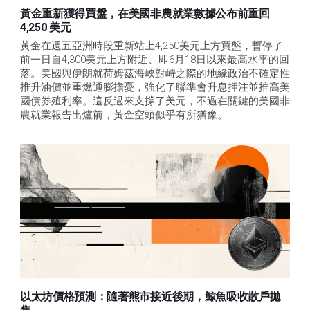
黃金重新獲得買盤，在美國非農就業數據公布前重回
4,250 美元
黃金在週五亞洲時段重新站上4,250美元上方買盤，暫停了
前一日自4,300美元上方附近、即6月18日以來最高水平的回
落。美國與伊朗就荷姆茲海峽對峙之際的地緣政治不確定性
推升油價並重燃通膨擔憂，強化了聯準會升息押注並推高美
國債券殖利率。這反過來支撐了美元，不過在關鍵的美國非
農就業報告出爐前，黃金空頭似乎有所猶豫。
以太坊價格預測：隨著熊市接近後期，鯨魚吸收散戶拋