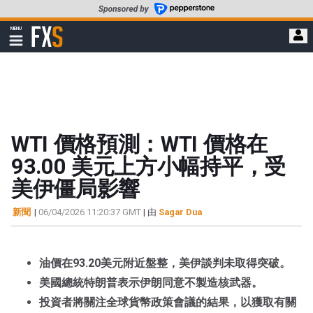
轉
至
FXStreet
MENU
主
顯
示
要
導
內
航
容
WTI 價格預測：WTI 價格在
93.00 美元上方小幅持平，受
美伊僵局影響
新聞
|
06/04/2026 11:20:37 GMT
| 由
Sagar Dua
油價在93.20美元附近盤整，美伊談判未取得突破。
美國總統特朗普表示伊朗同意不製造核武器。
投資者將關注全球貨幣政策會議的結果，以獲取有關