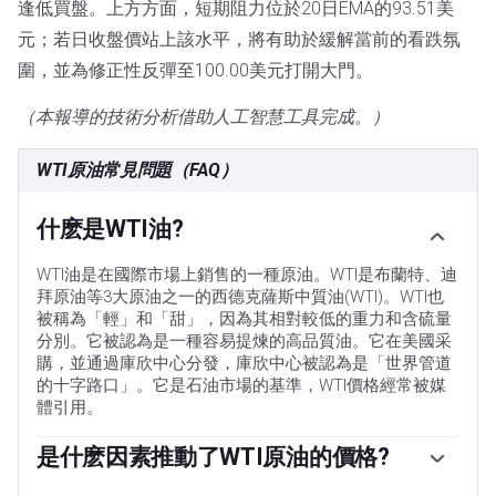
逢低買盤。上方方面，短期阻力位於20日EMA的93.51美
元；若日收盤價站上該水平，將有助於緩解當前的看跌氛
圍，並為修正性反彈至100.00美元打開大門。
（本報導的技術分析借助人工智慧工具完成。）
WTI原油常見問題（FAQ）
什麽是WTI油?
WTI油是在國際市場上銷售的一種原油。WTI是布蘭特、迪
拜原油等3大原油之一的西德克薩斯中質油(WTI)。WTI也
被稱為「輕」和「甜」，因為其相對較低的重力和含硫量
分別。它被認為是一種容易提煉的高品質油。它在美國采
購，並通過庫欣中心分發，庫欣中心被認為是「世界管道
的十字路口」。它是石油市場的基準，WTI價格經常被媒
體引用。
是什麽因素推動了WTI原油的價格?
與所有資產一樣，供需關系是WTI原油價格的關鍵驅動因