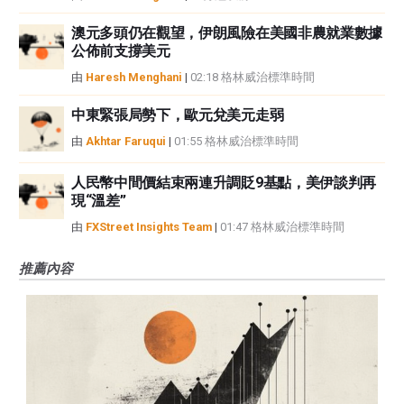
澳元多頭仍在觀望，伊朗風險在美國非農就業數據
公佈前支撐美元
由
Haresh Menghani
|
02:18 格林威治標準時間
中東緊張局勢下，歐元兌美元走弱
由
Akhtar Faruqui
|
01:55 格林威治標準時間
人民幣中間價結束兩連升調貶9基點，美伊談判再
現“溫差”
由
FXStreet Insights Team
|
01:47 格林威治標準時間
推薦內容