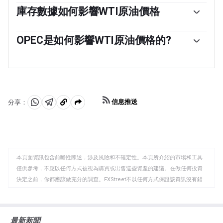
素。因此，全球增長可以成為需求增長的驅動力，反之亦
庫存數據如何影響WTI原油價格
然，導致全球增長疲軟。政治不穩定、戰爭和製裁可能會
美國石油協會(API)和能源信息署(EIA)發布的每周石油庫存
擾亂供應並影響價格。主要產油國組成的石油輸出國組織
報告影響著WTI原油的價格。庫存的變化反映了供需的波
OPEC是如何影響WTI原油價格的?
(OPEC)的決定是油價的另一個關鍵驅動因素。美元的價值
動。如果數據顯示庫存下降，則可能表明需求增加，從而
影響WTI原油的價格，因為石油主要以美元交易，因此美
歐佩克(石油輸出國組織)是由12個石油生產國組成的組
推高油價。庫存增加可以反映供應增加，從而壓低價格。
元疲軟可以使石油更便宜，反之亦然。
織，每年舉行兩次會議，共同決定成員國的生產配額。他
空氣汙染指數的報告每周二發布，環境影響評估報告於周
們的決定經常影響WTI原油價格。當歐佩克決定降低配額
二發布。它們的結果通常是相似的，75%的情況下誤差在
時，它可以收緊供應，推高油價。當歐佩克增加產量時，
1%以內。環境影響評估的數據被認為更可靠，因為它是一
它會產生相反的效果。「OPEC+」指的是一個擴大後的組
個政府機構。
信息推送
分享：
織，新增了10個非OPEC成員國，其中最引人註目的是俄
分
分
複
羅斯。
享
享
製
至
至
到
WhatsApp
Telegram
剪
本頁面資訊包含前瞻性陳述，涉及風險和不確定性。本頁所介紹的市場和工具
貼
僅供參考，不應以任何方式被視為購買或出售這些資產的建議。在做任何投資
板
決定之前，你都應該做充分的調查。FXStreet不以任何方式保證該資訊沒有錯
誤、錯誤或重大錯報。它也不保證這些資料是及時的。在公開市場投資涉及很
大的風險，包括損失全部或部分投資，以及精神上的痛苦。所有與投資有關的
風險、損失和成本，包括本金的全部損失，均由您負責。本文僅代表作者個人
最新新聞