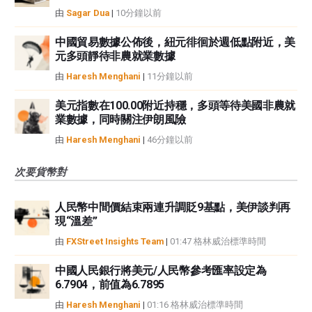
由
Sagar Dua
|
10分鐘以前
中國貿易數據公佈後，紐元徘徊於週低點附近，美
元多頭靜待非農就業數據
由
Haresh Menghani
|
11分鐘以前
美元指數在100.00附近持穩，多頭等待美國非農就
業數據，同時關注伊朗風險
由
Haresh Menghani
|
46分鐘以前
次要貨幣對
人民幣中間價結束兩連升調貶9基點，美伊談判再
現“溫差”
由
FXStreet Insights Team
|
01:47 格林威治標準時間
中國人民銀行將美元/人民幣參考匯率設定為
6.7904，前值為6.7895
由
Haresh Menghani
|
01:16 格林威治標準時間