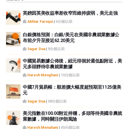
觀點，並不代表FXStreet或其廣告商的官方政策或立場。作者不對本頁連結的
資訊負責。
英鎊因英美收益率差收窄而維持疲弱，美元走強
如果文章正文中沒有明確提到，在撰寫本文時，作者在本文中提到的任何股票
中都沒有頭寸，也沒有與文中提到的任何公司有業務關係。除了FXStreet，作
由
Akhtar Faruqui
|
6分鐘以前
者沒有收到撰寫這篇文章的報酬。
FXStreet和作者不提供個性化的建議。作者對該資訊的準確性、完整性或適用
白銀價格預測：白銀/美元在美國非農就業數據公
性不作任何陳述。FXStreet和作者將不承擔任何錯誤，遺漏或任何損失，傷害
布前夕升至接近62.20美元
或損害由此資訊及其顯示或使用引起的。錯誤和遺漏除外。本文作者和
由
Sagar Dua
|
9分鐘以前
FXStreet並非註冊投資顧問，本文內容無意提供任何投資建議。
中國貿易數據公佈後，紐元徘徊於週低點附近，美
元多頭靜待非農就業數據
由
Haresh Menghani
|
10分鐘以前
中國7月貿易帳：順差擴大幅度超預期至1125億美
元
由
Sagar Dua
|
38分鐘以前
美元指數在100.00附近持穩，多頭等待美國非農就
業數據，同時關注伊朗風險
由
Haresh Menghani
|
45分鐘以前