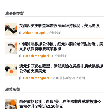
主要貨幣對
英鎊因英美收益率差收窄而維持疲弱，美元走強
由
Akhtar Faruqui
|
7分鐘以前
中國貿易數據公佈後，紐元徘徊於週低點附近，美
元多頭靜待非農就業數據
由
Haresh Menghani
|
11分鐘以前
澳元多頭仍在觀望，伊朗風險在美國非農就業數據
公佈前支撐美元
由
Haresh Menghani
|
02:18 格林威治標準時間
經濟指標
白銀價格預測：白銀/美元在美國非農就業數據公
布前夕升至接近62.20美元