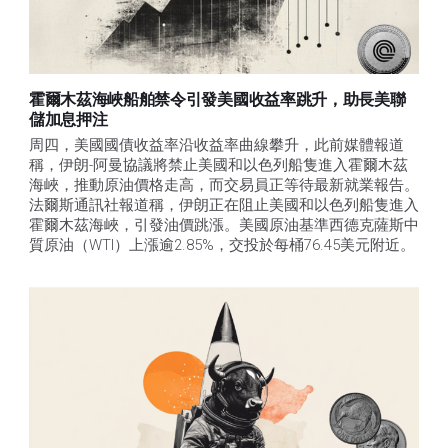
霍爾木茲海峽船舶禁令引發美國收益率跳升，助長美聯
儲加息押注
周四，美國國債收益率沿收益率曲線攀升，此前媒體報道
稱，伊朗-阿曼協議將禁止美國和以色列船隻進入霍爾木茲
海峽，推動原油價格走高，而交易員正等待最新就業報告。
法爾斯通訊社報道稱，伊朗正在阻止美國和以色列船隻進入
霍爾木茲海峽，引發油價跳漲。美國原油基準西德克薩斯中
質原油（WTI）上漲逾2.85%，交投於每桶76.45美元附近。