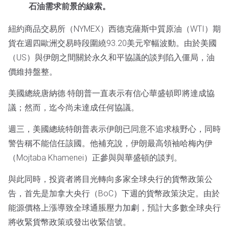
石油需求前景的線索。
紐約商品交易所（NYMEX）西德克薩斯中質原油（WTI）期
貨在週四歐洲交易時段圍繞93.20美元窄幅波動。由於美國
（US）與伊朗之間關於永久和平協議的談判陷入僵局，油
價維持盤整。
美國總統唐納德·特朗普一直表示有信心華盛頓即將達成協
議；然而，迄今尚未達成任何協議。
週三，美國總統特朗普表示伊朗已同意不追求核野心，同時
警告稱不能信任該國。他補充說，伊朗最高領袖哈梅內伊
（Mojtaba Khamenei）正參與與華盛頓的談判。
與此同時，投資者將目光轉向多家全球央行的貨幣政策公
告，首先是加拿大央行（BoC）下週的貨幣政策決定。由於
能源價格上漲導致全球通脹壓力加劇，預計大多數全球央行
將收緊貨幣政策或發出收緊信號。