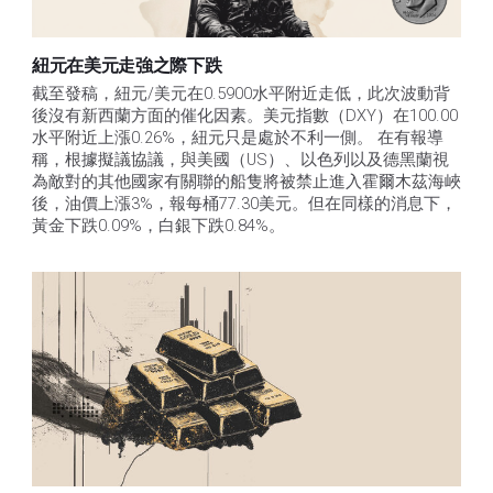
紐元在美元走強之際下跌
截至發稿，紐元/美元在0.5900水平附近走低，此次波動背
後沒有新西蘭方面的催化因素。美元指數（DXY）在100.00
水平附近上漲0.26%，紐元只是處於不利一側。 在有報導
稱，根據擬議協議，與美國（US）、以色列以及德黑蘭視
為敵對的其他國家有關聯的船隻將被禁止進入霍爾木茲海峽
後，油價上漲3%，報每桶77.30美元。但在同樣的消息下，
黃金下跌0.09%，白銀下跌0.84%。