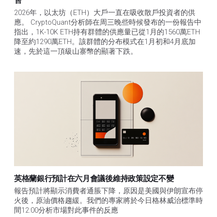
售​
2026年，以太坊（ETH）大戶一直在吸收散戶投資者的供
應。 CryptoQuant分析師在周三晚些時候發布的一份報告中
指出，1K-10K ETH持有群體的供應量已從1月的1560萬ETH
降至約1290萬ETH。該群體的分布模式在1月初和4月底加
速，先於這一頂級山寨幣的顯著下跌。
英格蘭銀行預計在六月會議後維持政策設定不變
報告預計將顯示消費者通脹下降，原因是美國與伊朗宣布停
火後，原油價格趨緩。我們的專家將於今日格林威治標準時
間12:00分析市場對此事件的反應