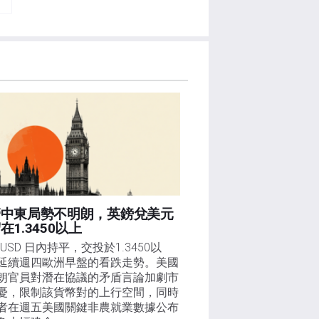
管中東局勢不明朗，英鎊兌美元
在1.3450以上
/USD 日內持平，交投於1.3450以
延續週四歐洲早盤的看跌走勢。美國
朗官員對潛在協議的矛盾言論加劇市
憂，限制該貨幣對的上行空間，同時
者在週五美國關鍵非農就業數據公布