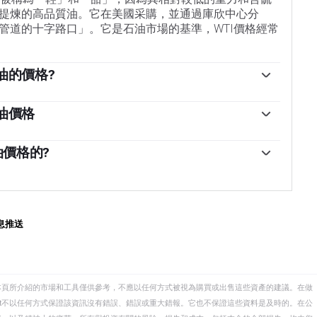
提煉的高品質油。它在美國采購，並通過庫欣中心分
管道的十字路口」。它是石油市場的基準，WTI價格經常
油的價格?
WTI原油價格的關鍵驅動因素。因此，全球增長可以成為
，導致全球增長疲軟。政治不穩定、戰爭和製裁可能會
油價格
國組成的石油輸出國組織(OPEC)的決定是油價的另一
息署(EIA)發布的每周石油庫存報告影響著WTI原油的價
影響WTI原油的價格，因為石油主要以美元交易，因此美
波動。如果數據顯示庫存下降，則可能表明需求增加，
油價格的?
之亦然。
反映供應增加，從而壓低價格。空氣汙染指數的報告每
由12個石油生產國組成的組織，每年舉行兩次會議，共同決
於周二發布。它們的結果通常是相似的，75%的情況下誤
決定經常影響WTI原油價格。當歐佩克決定降低配額時，
的數據被認為更可靠，因為它是一個政府機構。
當歐佩克增加產量時，它會產生相反的效果。
後的組織，新增了10個非OPEC成員國，其中最引人註目的
息推送
本頁所介紹的市場和工具僅供參考，不應以任何方式被視為購買或出售這些資產的建議。在做
eet不以任何方式保證該資訊沒有錯誤、錯誤或重大錯報。它也不保證這些資料是及時的。在公