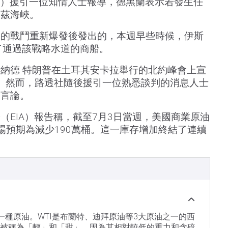
 TV）援引一位知情人士報導，德黑蘭表示若發生任
木茲海峽。
間的戰鬥重新爆發後發出的，本週早些時候，伊斯
擊了通過該戰略水道的商船。
納德·特朗普在土耳其安卡拉舉行的北約峰會上宣
"。然而，路透社隨後援引一位熟悉談判的消息人士
述言論。
（EIA）報告稱，截至7月3日當週，美國商業原油
市場預期為減少190萬桶。這一庫存增加終結了連續
。
）
一種原油。WTI是布蘭特、迪拜原油等3大原油之一的西
TI也被稱為「輕」和「甜」，因為其相對較低的重力和含硫