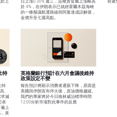
低於上
日上漲0.30% 週三，這種貴金屬上漲略高
前避
於 4%，在伊朗表示已就經霍爾木茲海峽
的一條擬議航運路線與阿曼達成諒解後，
金價升至七週高點。
比特
英格蘭銀行預計在六月會議後維持
政策設定不變
比特
報告預計將顯示消費者通脹下降，原因是
走高、
美國與伊朗宣布停火後，原油價格趨緩。
需求減
我們的專家將於今日格林威治標準時間
司表
12:00分析市場對此事件的反應
普遍上
高，黃