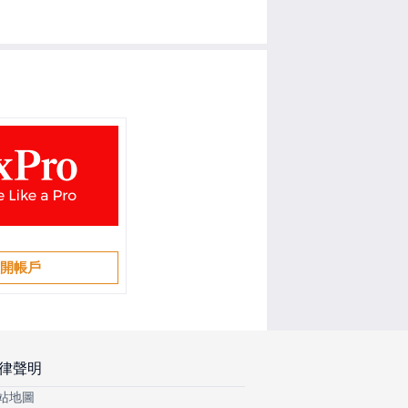
開帳戶
律聲明
站地圖