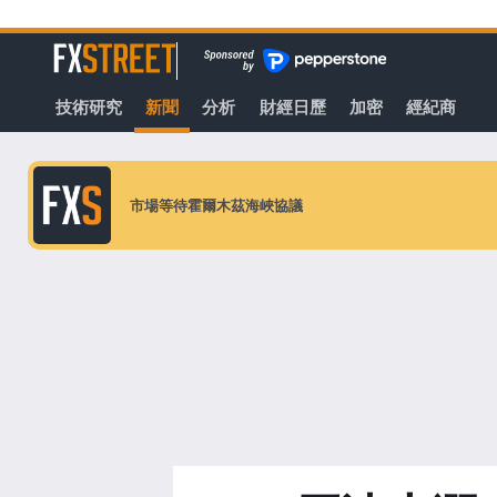
轉
至
FXStreet
主
要
技術研究
新聞
分析
財經日歷
加密
經紀商
內
容
市場等待霍爾木茲海峽協議