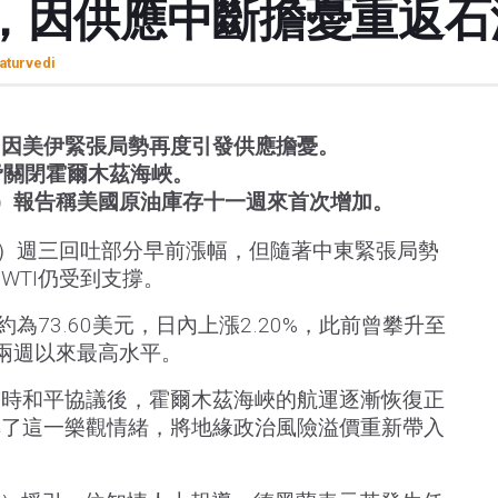
漲，因供應中斷擔憂重返
aturvedi
，因美伊緊張局勢再度引發供應擔憂。
脅關閉霍爾木茲海峽。
A）報告稱美國原油庫存十一週來首次增加。
I）週三回吐部分早前漲幅，但隨著中東緊張局勢
WTI仍受到支撐。
為73.60美元，日內上漲2.20%，此前曾攀升至
為兩週以來最高水平。
臨時和平協議後，霍爾木茲海峽的航運逐漸恢復正
轉了這一樂觀情緒，將地緣政治風險溢價重新帶入