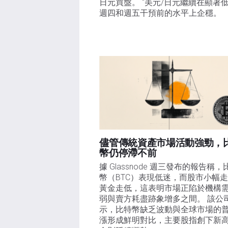
日元買盤。 "美元/日元繼續在顯著
週四和週五干預前的水平上企穩。
儘管傳統資產市場活動強勁，
幣仍停滯不前
據 Glassnode 週三發布的報告稱，
幣（BTC）表現低迷，而股市小幅
黃金走低，這表明市場正陷於機構
弱與賣方耗盡跡象增多之間。 該公
示，比特幣缺乏波動與全球市場的
漲形成鮮明對比，主要股指創下新