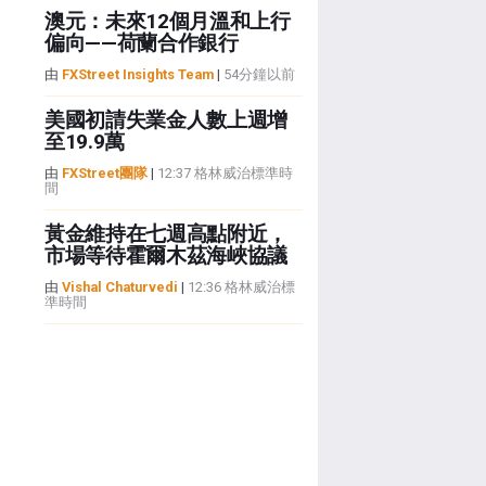
澳元：未來12個月溫和上行
偏向——荷蘭合作銀行
由
FXStreet Insights Team
|
54分鐘以前
美國初請失業金人數上週增
至19.9萬
由
FXStreet團隊
|
12:37 格林威治標準時
間
黃金維持在七週高點附近，
市場等待霍爾木茲海峽協議
由
Vishal Chaturvedi
|
12:36 格林威治標
準時間