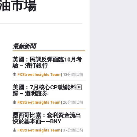
石油市場
最新新聞
英國：民調反彈面臨10月考
驗 – 渣打銀行
由
FXStreet Insights Team
|
13分鐘以前
美國：7月核心CPI動能料回
歸 – 道明證券
由
FXStreet Insights Team
|
26分鐘以前
墨西哥比索：套利資金流出
快於基本面——BNY
由
FXStreet Insights Team
|
37分鐘以前