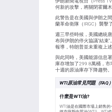
伊朗新聞電視台（Press
何新的攻擊，將關閉霍爾
此警告是在美國與伊朗之
蘭革命衛隊（IRGC）襲
週三早些時候，美國總統唐
布與伊朗的停火協議"結束
報導，特朗普並未重複上
與此同時，美國能源信息署
庫存增加了299.8萬桶，
十週的原油庫存下降趨勢
WTI原油常見問題（FAQ
什麽是WTI油?
WTI油是在國際市場上銷售的
德克薩斯中質油(WTI)。W