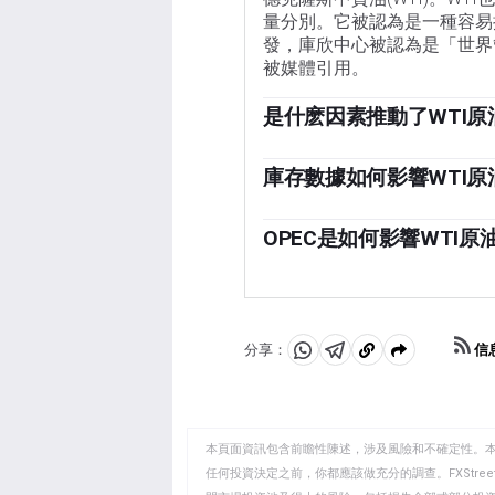
量分別。它被認為是一種容易
發，庫欣中心被認為是「世界
被媒體引用。
是什麽因素推動了WTI原
與所有資產一樣，供需關系是
需求增長的驅動力，反之亦然
庫存數據如何影響WTI原
擾亂供應並影響價格。主要產油
美國石油協會(API)和能源信
個關鍵驅動因素。美元的價值
格。庫存的變化反映了供需的
OPEC是如何影響WTI原
元疲軟可以使石油更便宜，反
從而推高油價。庫存增加可以
歐佩克(石油輸出國組織)是
周二發布，環境影響評估報告
定成員國的生產配額。他們的
差在1%以內。環境影響評估
它可以收緊供應，推高油價。
「OPEC+」指的是一個擴大
信
分享：
分
分
複
是俄羅斯。
享
享
製
至
至
到
WhatsApp
Telegram
剪
本頁面資訊包含前瞻性陳述，涉及風險和不確定性。
貼
任何投資決定之前，你都應該做充分的調查。FXStr