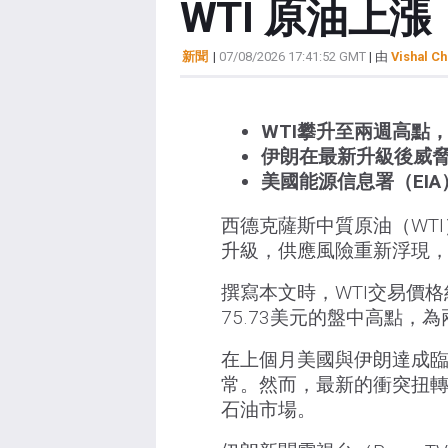
WTI 原油上
新聞
|
07/08/2026 17:41:52 GMT
| 由
Vishal Ch
WTI攀升至兩週高點
伊朗在最新升級後威
美國能源信息署（EI
西德克薩斯中質原油（WT
升級，供應風險重新浮現，
撰寫本文時，WTI交易價格約
75.73美元的盤中高點，
在上個月美國與伊朗達成
常。然而，最新的衝突扭
石油市場。