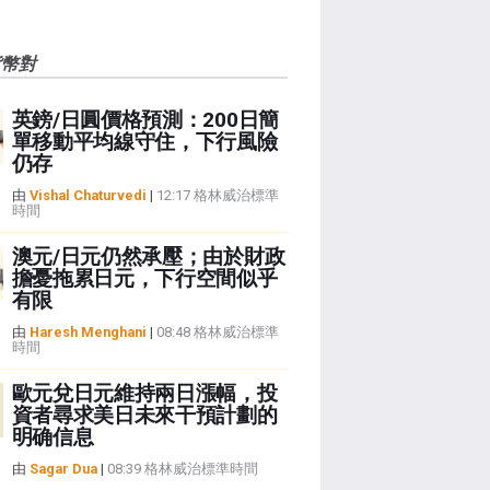
貨幣對
英鎊/日圓價格預測：200日簡
單移動平均線守住，下行風險
仍存
由
Vishal Chaturvedi
|
12:17 格林威治標準
時間
澳元/日元仍然承壓；由於財政
擔憂拖累日元，下行空間似乎
有限
由
Haresh Menghani
|
08:48 格林威治標準
時間
歐元兌日元維持兩日漲幅，投
資者尋求美日未來干預計劃的
明确信息
由
Sagar Dua
|
08:39 格林威治標準時間