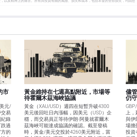
資，以及精神上的痛苦。所有與投資有關的風險、損失和成本，包括本金的全部損失，均由您
et或其廣告商的官方政策或立場。作者不對本頁連結的資訊負責。
在本文中提到的任何股票中都沒有頭寸，也沒有與文中提到的任何公司有業務關係。除了
訊的準確性、完整性或適用性不作任何陳述。FXStreet和作者將不承擔任何錯誤，遺漏或任何損
遺漏除外。本文作者和FXStreet並非註冊投資顧問，本文內容無意提供任何投資建議。
的市
黃金維持在七週高點附近，市場等
儘
待霍爾木茲海峽協議
仍守
美元/
黃金（XAU/USD）週四在短暫升破4300
GBP
戶交易
美元後回吐日內漲幅，因美元（USD）企
上，
創紀錄
穩，而交易員正等待伊朗-阿曼就霍爾木
與伊
下跌過
茲海峽可能達成協議的確認。截至發稿
場擔
官方的
時，黃金/美元交投於4260美元附近，當
投資