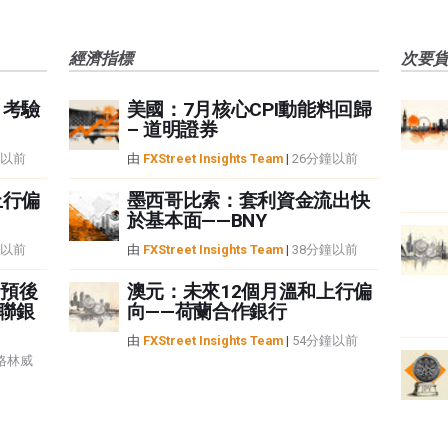
經濟指標
次要
月考驗
美國：7月核心CPI動能料回歸
– 道明證券
鐘以前
由
FXStreet Insights Team
|
26分鐘以前
上行偏
墨西哥比索：套利資金流出快
於基本面——BNY
鐘以前
由
FXStreet Insights Team
|
38分鐘以前
預後
澳元：未來12個月溫和上行偏
日聯銀
向——荷蘭合作銀行
由
FXStreet Insights Team
|
54分鐘以前
6 格林威