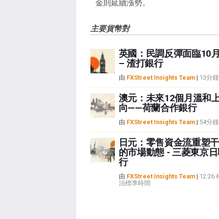
金則延續漲勢。
主要貨幣對
英國：民調反彈面臨10
– 渣打銀行
由
FXStreet Insights Team
|
13分
澳元：未來12個月溫和
向——荷蘭合作銀行
由
FXStreet Insights Team
|
54分
日元：零售資金流重塑干
的市場動態 - 三菱東京
行
由
FXStreet Insights Team
|
12:2
治標準時間