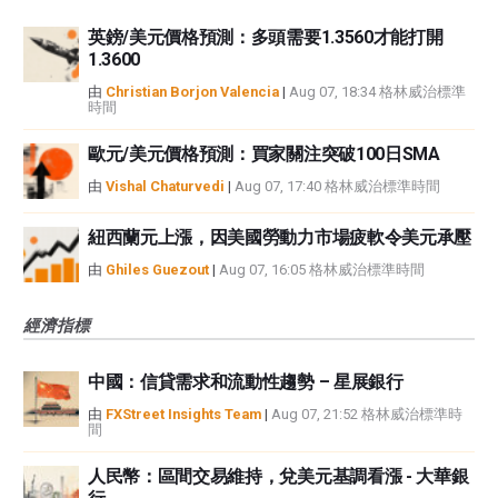
英鎊/美元價格預測：多頭需要1.3560才能打開
1.3600
由
Christian Borjon Valencia
|
Aug 07, 18:34 格林威治標準
時間
歐元/美元價格預測：買家關注突破100日SMA
由
Vishal Chaturvedi
|
Aug 07, 17:40 格林威治標準時間
紐西蘭元上漲，因美國勞動力市場疲軟令美元承壓
由
Ghiles Guezout
|
Aug 07, 16:05 格林威治標準時間
經濟指標
中國：信貸需求和流動性趨勢 – 星展銀行
由
FXStreet Insights Team
|
Aug 07, 21:52 格林威治標準時
間
人民幣：區間交易維持，兌美元基調看漲 - 大華銀