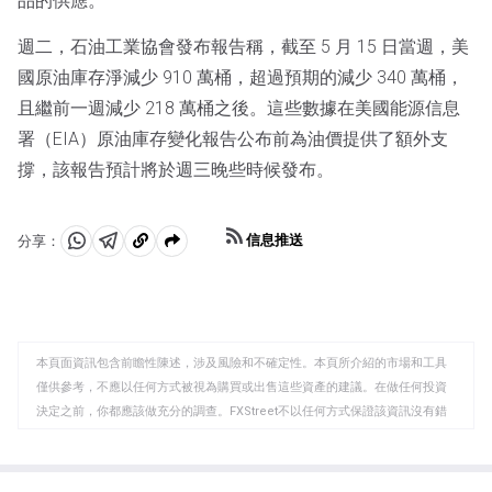
品的供應。
週二，石油工業協會發布報告稱，截至 5 月 15 日當週，美
國原油庫存淨減少 910 萬桶，超過預期的減少 340 萬桶，
且繼前一週減少 218 萬桶之後。這些數據在美國能源信息
署（EIA）原油庫存變化報告公布前為油價提供了額外支
撐，該報告預計將於週三晚些時候發布。
信息推送
分享：
分
分
複
享
享
製
至
至
到
WhatsApp
Telegram
剪
本頁面資訊包含前瞻性陳述，涉及風險和不確定性。本頁所介紹的市場和工具
貼
僅供參考，不應以任何方式被視為購買或出售這些資產的建議。在做任何投資
板
決定之前，你都應該做充分的調查。FXStreet不以任何方式保證該資訊沒有錯
誤、錯誤或重大錯報。它也不保證這些資料是及時的。在公開市場投資涉及很
大的風險，包括損失全部或部分投資，以及精神上的痛苦。所有與投資有關的
風險、損失和成本，包括本金的全部損失，均由您負責。本文僅代表作者個人