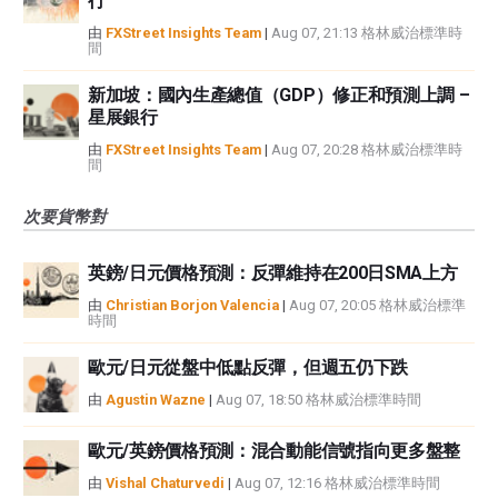
行
由
FXStreet Insights Team
|
Aug 07, 21:13 格林威治標準時
間
新加坡：國內生產總值（GDP）修正和預測上調 –
星展銀行
由
FXStreet Insights Team
|
Aug 07, 20:28 格林威治標準時
間
次要貨幣對
英鎊/日元價格預測：反彈維持在200日SMA上方
由
Christian Borjon Valencia
|
Aug 07, 20:05 格林威治標準
時間
歐元/日元從盤中低點反彈，但週五仍下跌
由
Agustin Wazne
|
Aug 07, 18:50 格林威治標準時間
歐元/英鎊價格預測：混合動能信號指向更多盤整
由
Vishal Chaturvedi
|
Aug 07, 12:16 格林威治標準時間