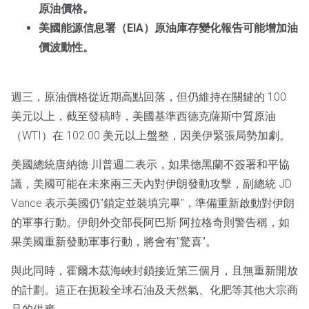
原油價格。
美國能源信息署（EIA）原油庫存變化報告可能增加油
價波動性。
週三，原油價格從近期高點回落，但仍維持在關鍵的 100
美元以上，截至發稿時，美國基準西德克薩斯中質原油
（WTI）在 102.00 美元以上盤整，因美伊緊張局勢加劇。
美國總統唐納德·川普週二表示，如果德黑蘭不簽署和平協
議，美國可能在未來兩三天內對伊朗發動攻擊，副總統 JD
Vance 表示美國仍"鎖定並裝填完畢"，準備重新啟動對伊朗
的軍事行動。伊朗外交部長阿巴斯·阿拉格奇則警告稱，如
果美國重新發動軍事行動，將會有"驚喜"。
與此同時，霍爾木茲海峽封鎖接近第三個月，且無重新開放
的計劃。這正在扼殺全球石油及天然氣、化肥等其他大宗商