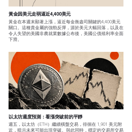
黃金因美元走弱逼近4,400美元
黃金在本週末顯著上漲，逼近每金衡盎司關鍵的4,400美元
關口。這種貴金屬的強勁反彈，源於美元大幅回落，以及在
令人失望的美國非農就業數據公布後，美國公債殖利率全面
下滑。
以太坊週度預測：看漲突破前的平靜
週五，以太坊（ETH）繼續橫盤交易，徘徊在 1,901 美元附
近，暗示未來可能出現突破。與此同時，穩定的交易所交易