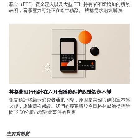
基金（ETF）資金流入以及大型 ETH 持有者不斷增加的積累
表明，看漲壓力可能正在暗中積聚。 機構需求繼續增強。
英格蘭銀行預計在六月會議後維持政策設定不變
報告預計將顯示消費者通脹下降，原因是美國與伊朗宣布停
火後，原油價格趨緩。我們的專家將於今日格林威治標準時
間12:00分析市場對此事件的反應
主要貨幣對