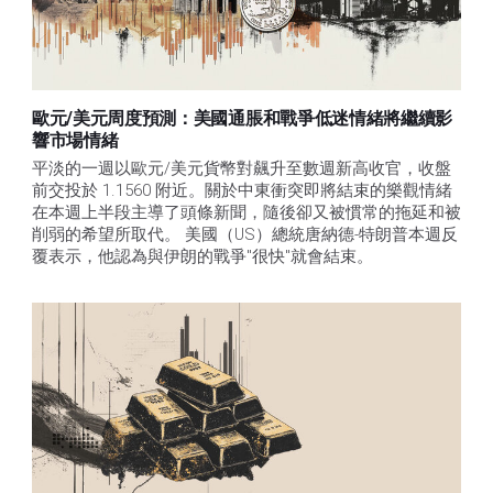
歐元/美元周度預測：美國通脹和戰爭低迷情緒將繼續影
響市場情緒
平淡的一週以歐元/美元貨幣對飆升至數週新高收官，收盤
前交投於 1.1560 附近。關於中東衝突即將結束的樂觀情緒
在本週上半段主導了頭條新聞，隨後卻又被慣常的拖延和被
削弱的希望所取代。 美國（US）總統唐納德-特朗普本週反
覆表示，他認為與伊朗的戰爭"很快"就會結束。