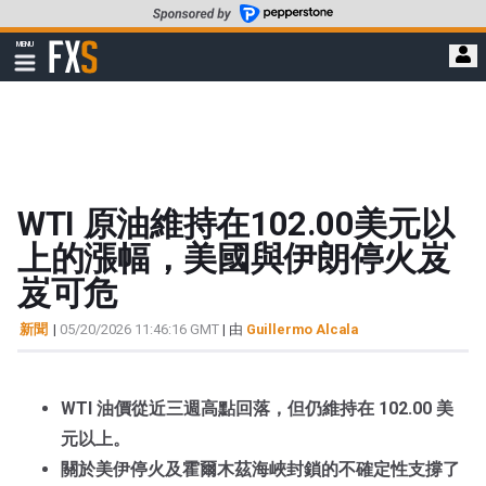
轉
至
FXStreet
MENU
主
顯
示
要
導
內
航
容
WTI 原油維持在102.00美元以
上的漲幅，美國與伊朗停火岌
岌可危
新聞
|
05/20/2026 11:46:16 GMT
| 由
Guillermo Alcala
WTI 油價從近三週高點回落，但仍維持在 102.00 美
元以上。
關於美伊停火及霍爾木茲海峽封鎖的不確定性支撐了