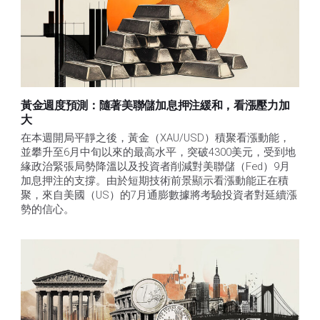
黃金週度預測：隨著美聯儲加息押注緩和，看漲壓力加
大
在本週開局平靜之後，黃金（XAU/USD）積聚看漲動能，
並攀升至6月中旬以來的最高水平，突破4300美元，受到地
緣政治緊張局勢降溫以及投資者削減對美聯儲（Fed）9月
加息押注的支撐。由於短期技術前景顯示看漲動能正在積
聚，來自美國（US）的7月通膨數據將考驗投資者對延續漲
勢的信心。 