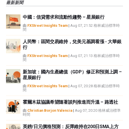
最新新聞
觀點，並不代表FXStreet或其廣告商的官方政策或立場。作者不對本頁連結的
資訊負責。
中國：信貸需求和流動性趨勢 – 星展銀行
如果文章正文中沒有明確提到，在撰寫本文時，作者在本文中提到的任何股票
中都沒有頭寸，也沒有與文中提到的任何公司有業務關係。除了FXStreet，作
由
FXStreet Insights Team
|
Aug 07, 21:52 格林威治標準時
間
者沒有收到撰寫這篇文章的報酬。
FXStreet和作者不提供個性化的建議。作者對該資訊的準確性、完整性或適用
人民幣：區間交易維持，兌美元基調看漲 - 大華銀
性不作任何陳述。FXStreet和作者將不承擔任何錯誤，遺漏或任何損失，傷害
行
或損害由此資訊及其顯示或使用引起的。錯誤和遺漏除外。本文作者和
FXStreet並非註冊投資顧問，本文內容無意提供任何投資建議。
由
FXStreet Insights Team
|
Aug 07, 21:13 格林威治標準時
間
新加坡：國內生產總值（GDP）修正和預測上調 –
星展銀行
由
FXStreet Insights Team
|
Aug 07, 20:28 格林威治標準時
間
霍爾木茲協議希望隨著談判推進而升溫 – 路透社
由
Christian Borjon Valencia
|
Aug 07, 20:20 格林威治標準
時間
英鎊/日元價格預測：反彈維持在200日SMA上方