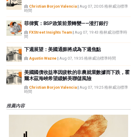
由
Christian Borjon Valencia
|
Aug 07, 20:05 格林威治標準
時間
菲律賓：BSP政策前景轉變——渣打銀行
由
FXStreet Insights Team
|
Aug 07, 19:43 格林威治標準時
間
下週展望：美國通膨將成為下週焦點
由
Agustin Wazne
|
Aug 07, 19:35 格林威治標準時間
美國國債收益率因疲軟的非農就業數據而下跌，霍
爾木茲海峽希望緩解美聯儲風險
由
Christian Borjon Valencia
|
Aug 07, 19:25 格林威治標準
時間
推薦內容