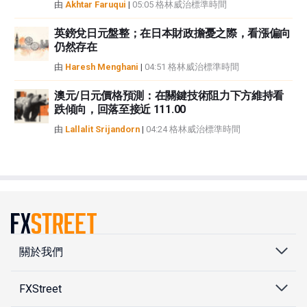
由
Akhtar Faruqui
|
05:05 格林威治標準時間
英鎊兌日元盤整；在日本財政擔憂之際，看漲偏向
仍然存在
由
Haresh Menghani
|
04:51 格林威治標準時間
澳元/日元價格預測：在關鍵技術阻力下方維持看
跌傾向，回落至接近 111.00
由
Lallalit Srijandorn
|
04:24 格林威治標準時間
關於我們
FXStreet