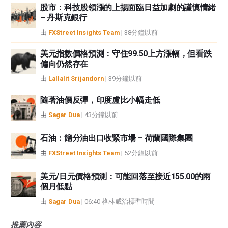
股市：科技股領漲的上揚面臨日益加劇的謹慎情緒
– 丹斯克銀行
由
FXStreet Insights Team
|
38分鐘以前
美元指數價格預測：守住99.50上方漲幅，但看跌
偏向仍然存在
由
Lallalit Srijandorn
|
39分鐘以前
隨著油價反彈，印度盧比小幅走低
由
Sagar Dua
|
43分鐘以前
石油：餾分油出口收緊市場 – 荷蘭國際集團
由
FXStreet Insights Team
|
52分鐘以前
美元/日元價格預測：可能回落至接近155.00的兩
個月低點
由
Sagar Dua
|
06:40 格林威治標準時間
推薦內容