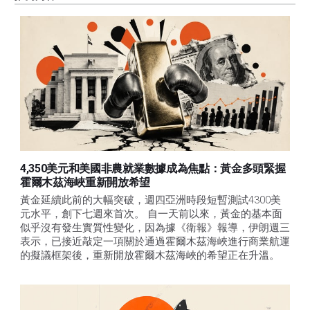
4,350美元和美國非農就業數據成為焦點：黃金多頭緊握
霍爾木茲海峽重新開放希望
黃金延續此前的大幅突破，週四亞洲時段短暫測試4300美
元水平，創下七週來首次。 自一天前以來，黃金的基本面
似乎沒有發生實質性變化，因為據《衛報》報導，伊朗週三
表示，已接近敲定一項關於通過霍爾木茲海峽進行商業航運
的擬議框架後，重新開放霍爾木茲海峽的希望正在升溫。