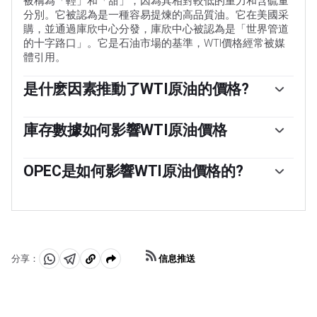
被稱為「輕」和「甜」，因為其相對較低的重力和含硫量
分別。它被認為是一種容易提煉的高品質油。它在美國采
購，並通過庫欣中心分發，庫欣中心被認為是「世界管道
的十字路口」。它是石油市場的基準，WTI價格經常被媒
體引用。
是什麽因素推動了WTI原油的價格?
與所有資產一樣，供需關系是WTI原油價格的關鍵驅動因
素。因此，全球增長可以成為需求增長的驅動力，反之亦
庫存數據如何影響WTI原油價格
然，導致全球增長疲軟。政治不穩定、戰爭和製裁可能會
美國石油協會(API)和能源信息署(EIA)發布的每周石油庫存
擾亂供應並影響價格。主要產油國組成的石油輸出國組織
報告影響著WTI原油的價格。庫存的變化反映了供需的波
OPEC是如何影響WTI原油價格的?
(OPEC)的決定是油價的另一個關鍵驅動因素。美元的價值
動。如果數據顯示庫存下降，則可能表明需求增加，從而
影響WTI原油的價格，因為石油主要以美元交易，因此美
歐佩克(石油輸出國組織)是由12個石油生產國組成的組
推高油價。庫存增加可以反映供應增加，從而壓低價格。
元疲軟可以使石油更便宜，反之亦然。
織，每年舉行兩次會議，共同決定成員國的生產配額。他
空氣汙染指數的報告每周二發布，環境影響評估報告於周
們的決定經常影響WTI原油價格。當歐佩克決定降低配額
二發布。它們的結果通常是相似的，75%的情況下誤差在
時，它可以收緊供應，推高油價。當歐佩克增加產量時，
1%以內。環境影響評估的數據被認為更可靠，因為它是一
它會產生相反的效果。「OPEC+」指的是一個擴大後的組
個政府機構。
信息推送
分享：
織，新增了10個非OPEC成員國，其中最引人註目的是俄
分
分
複
羅斯。
享
享
製
至
至
到