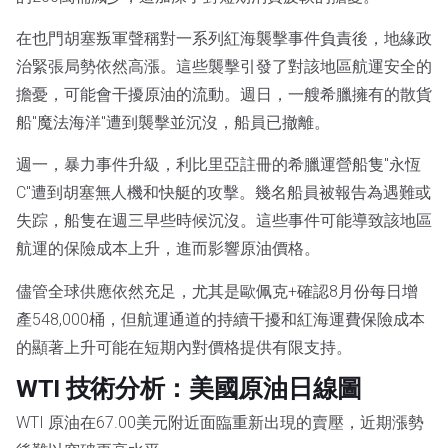
在也門胡塞叛軍聲稱對一系列紅海襲擊事件負責後，地緣政
治緊張局勢依然高漲。這些襲擊引發了對該地區航運安全的
擔憂，可能會干擾原油的流動。週日，一艘希臘擁有的散貨
船"魔法海洋"遭到襲擊並沉沒，船員已撤離。
週一，暴力事件升級，利比里亞註冊的希臘運營船隻"永恆
C"遭到胡塞無人機和快艇的攻擊。幾名船員被報告為遇難或
失踪，船隻在週三早些時候沉沒。這些事件可能導致該地區
航運的保險成本上升，進而影響原油價格。
儘管全球供應依然充足，尤其是歐佩克+確認8月份每日增
產548,000桶，但航運通道的持續干擾和紅海運費保險成本
的顯著上升可能在短期內對價格提供有限支持。
WTI 技術分析：美國原油日線圖
WTI 原油在67.00美元附近面臨重新出現的賣壓，近期漲勢