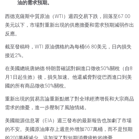
油的需求預期。
西德克薩斯中質原油（WTI）週四交易下跌，回落至67.00
美元以下，市場對重新出現的供應擔憂和需求預期減弱作出
反應。
截至發稿時，WTI 原油價格約為每桶66.80美元，日內損失
接近2%。
在美國總統唐納德·特朗普確認對銅進口徵收50%關稅（自8
月1日起生效）後，損失加速。他還威脅對從巴西進口到美
國的所有商品徵收50%關稅。
重新出現的貿易言論重新點燃了對全球經濟增長和大宗商品
需求的擔憂，進一步壓制了風險情緒。
美國能源信息署（EIA）週三發布的最新報告也加劇了市場
的不安。美國原油庫存上週意外增加707萬桶，而不是預期
的200萬桶減少，這加深了對短期消費疲軟的擔憂。