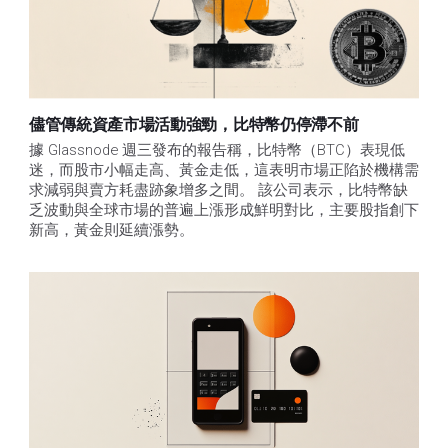
儘管傳統資產市場活動強勁，比特幣仍停滯不前
據 Glassnode 週三發布的報告稱，比特幣（BTC）表現低
迷，而股市小幅走高、黃金走低，這表明市場正陷於機構需
求減弱與賣方耗盡跡象增多之間。 該公司表示，比特幣缺
乏波動與全球市場的普遍上漲形成鮮明對比，主要股指創下
新高，黃金則延續漲勢。