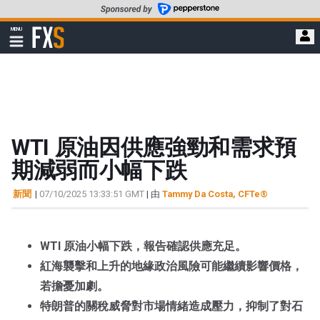
轉
至
FXStreet
MENU
主
顯
示
要
導
內
航
容
WTI 原油因供應強勁和需求預
期減弱而小幅下跌
新聞
|
07/10/2025 13:33:51 GMT
| 由
Tammy Da Costa, CFTe®
WTI 原油小幅下跌，報告確認供應充足。
紅海襲擊和上升的地緣政治風險可能繼續影響價格，
若擔憂加劇。
特朗普的關稅威脅對市場情緒造成壓力，抑制了對石