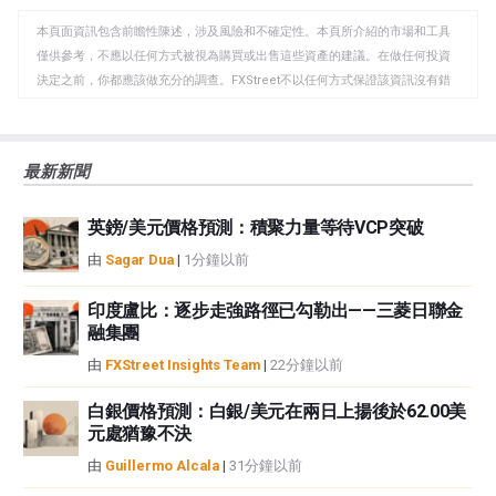
WhatsApp
Telegram
剪
本頁面資訊包含前瞻性陳述，涉及風險和不確定性。本頁所介紹的市場和工具
貼
僅供參考，不應以任何方式被視為購買或出售這些資產的建議。在做任何投資
板
決定之前，你都應該做充分的調查。FXStreet不以任何方式保證該資訊沒有錯
誤、錯誤或重大錯報。它也不保證這些資料是及時的。在公開市場投資涉及很
大的風險，包括損失全部或部分投資，以及精神上的痛苦。所有與投資有關的
風險、損失和成本，包括本金的全部損失，均由您負責。本文僅代表作者個人
最新新聞
觀點，並不代表FXStreet或其廣告商的官方政策或立場。作者不對本頁連結的
資訊負責。
英鎊/美元價格預測：積聚力量等待VCP突破
如果文章正文中沒有明確提到，在撰寫本文時，作者在本文中提到的任何股票
中都沒有頭寸，也沒有與文中提到的任何公司有業務關係。除了FXStreet，作
由
Sagar Dua
|
1分鐘以前
者沒有收到撰寫這篇文章的報酬。
FXStreet和作者不提供個性化的建議。作者對該資訊的準確性、完整性或適用
印度盧比：逐步走強路徑已勾勒出——三菱日聯金
性不作任何陳述。FXStreet和作者將不承擔任何錯誤，遺漏或任何損失，傷害
融集團
或損害由此資訊及其顯示或使用引起的。錯誤和遺漏除外。本文作者和
由
FXStreet Insights Team
|
22分鐘以前
FXStreet並非註冊投資顧問，本文內容無意提供任何投資建議。
白銀價格預測：白銀/美元在兩日上揚後於62.00美
元處猶豫不決
由
Guillermo Alcala
|
31分鐘以前