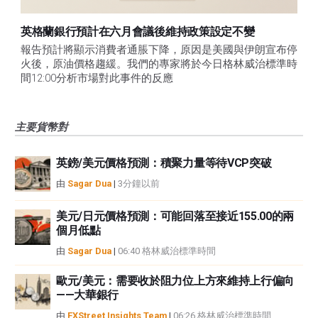
英格蘭銀行預計在六月會議後維持政策設定不變
報告預計將顯示消費者通脹下降，原因是美國與伊朗宣布停
火後，原油價格趨緩。我們的專家將於今日格林威治標準時
間12:00分析市場對此事件的反應
主要貨幣對
英鎊/美元價格預測：積聚力量等待VCP突破
由
Sagar Dua
|
3分鐘以前
美元/日元價格預測：可能回落至接近155.00的兩
個月低點
由
Sagar Dua
|
06:40 格林威治標準時間
歐元/美元：需要收於阻力位上方來維持上行偏向
——大華銀行
由
FXStreet Insights Team
|
06:26 格林威治標準時間