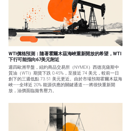
WTI價格預測：隨著霍爾木茲海峽重新開放的希望，WTI
下行可能指向67美元附近
週四歐洲早盤，紐約商品交易所（NYMEX）西德克薩斯中
質油（WTI）期貨下跌 0.45%，至接近 74 美元，較前一日
創下的三週低點 73.51 美元更近。由於市場預期霍爾木茲海
峽——全球近 20% 能源供應的關鍵通道——將很快重新開
放，油價面臨拋售壓力。 