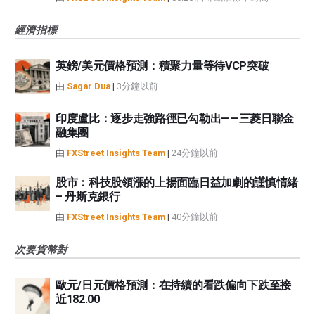
經濟指標
英鎊/美元價格預測：積聚力量等待VCP突破
由
Sagar Dua
|
3分鐘以前
印度盧比：逐步走強路徑已勾勒出——三菱日聯金
融集團
由
FXStreet Insights Team
|
24分鐘以前
股市：科技股領漲的上揚面臨日益加劇的謹慎情緒
– 丹斯克銀行
由
FXStreet Insights Team
|
40分鐘以前
次要貨幣對
歐元/日元價格預測：在持續的看跌偏向下跌至接
近182.00