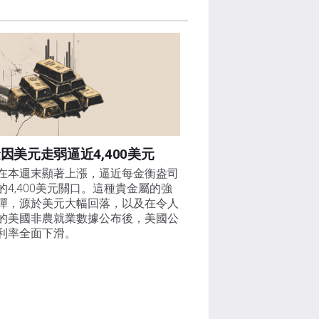
因美元走弱逼近4,400美元
在本週末顯著上漲，逼近每金衡盎司
的4,400美元關口。這種貴金屬的強
彈，源於美元大幅回落，以及在令人
的美國非農就業數據公布後，美國公
利率全面下滑。