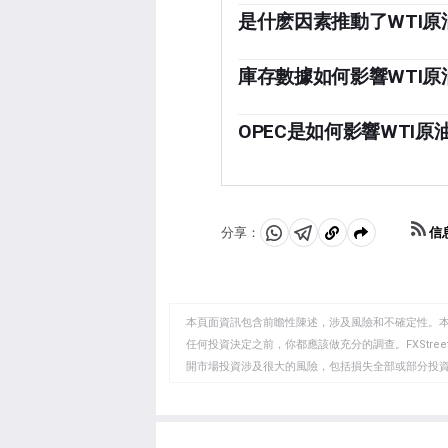
是什麽因素推動了WTI原
與所有資產一樣，供需關系是
需求增長的驅動力，反之亦然
庫存數據如何影響WTI原
擾亂供應並影響價格。主要產油
美國石油協會(API)和能源信
個關鍵驅動因素。美元的價值
格。庫存的變化反映了供需的
OPEC是如何影響WTI原
元疲軟可以使石油更便宜，反
從而推高油價。庫存增加可以
歐佩克(石油輸出國組織)是
周二發布，環境影響評估報告
定成員國的生產配額。他們的
差在1%以內。環境影響評估
它可以收緊供應，推高油價。
「OPEC+」指的是一個擴大
信
分享：
分
分
複
是俄羅斯。
享
享
製
至
至
到
WhatsApp
Telegram
剪
本頁面資訊包含前瞻性陳述，涉及風險和不確定性。
貼
任何投資決定之前，你都應該做充分的調查。FXStr
開市場投資涉及很大的風險，包括損失全部或部分投
板
負責。本文僅代表作者個人觀點，並不代表FXStre
如果文章正文中沒有明確提到，在撰寫本文時，作者
FXStreet，作者沒有收到撰寫這篇文章的報酬。