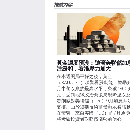
FXStreet和作者不提供個性化的建議。作者對該資
推薦內容
失，傷害或損害由此資訊及其顯示或使用引起的。錯誤和
黃金週度預測：隨著美聯儲加
注緩和，看漲壓力加大
在本週開局平靜之後，黃金
（XAU/USD）積聚看漲動能，並攀
月中旬以來的最高水平，突破4300
元，受到地緣政治緊張局勢降溫以
者削減對美聯儲（Fed）9月加息押
支撐。由於短期技術前景顯示看漲
在積聚，來自美國（US）的7月通
將考驗投資者對延續漲勢的信心。 