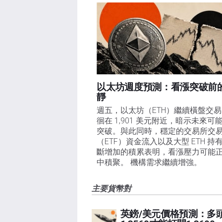
以太坊週度預測：看漲突破前
靜
週五，以太坊（ETH）繼續橫盤交
徊在 1,901 美元附近，暗示未來可
突破。與此同時，穩定的交易所交
（ETF）資金流入以及大型 ETH 持
斷增加的積累表明，看漲壓力可能
中積聚。 機構需求繼續增強。
主要貨幣對
英鎊/美元價格預測：多