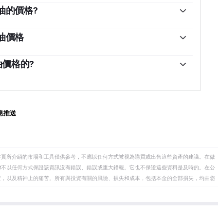
油的價格?
WTI原油價格的關鍵驅動因素。因此，全球增長可以成為
，導致全球增長疲軟。政治不穩定、戰爭和製裁可能會
油價格
國組成的石油輸出國組織(OPEC)的決定是油價的另一
息署(EIA)發布的每周石油庫存報告影響著WTI原油的價
影響WTI原油的價格，因為石油主要以美元交易，因此美
波動。如果數據顯示庫存下降，則可能表明需求增加，
油價格的?
之亦然。
反映供應增加，從而壓低價格。空氣汙染指數的報告每
由12個石油生產國組成的組織，每年舉行兩次會議，共同決
於周二發布。它們的結果通常是相似的，75%的情況下誤
決定經常影響WTI原油價格。當歐佩克決定降低配額時，
的數據被認為更可靠，因為它是一個政府機構。
當歐佩克增加產量時，它會產生相反的效果。
後的組織，新增了10個非OPEC成員國，其中最引人註目的
息推送
本頁所介紹的市場和工具僅供參考，不應以任何方式被視為購買或出售這些資產的建議。在做
eet不以任何方式保證該資訊沒有錯誤、錯誤或重大錯報。它也不保證這些資料是及時的。在公
資，以及精神上的痛苦。所有與投資有關的風險、損失和成本，包括本金的全部損失，均由您
et或其廣告商的官方政策或立場。作者不對本頁連結的資訊負責。
在本文中提到的任何股票中都沒有頭寸，也沒有與文中提到的任何公司有業務關係。除了