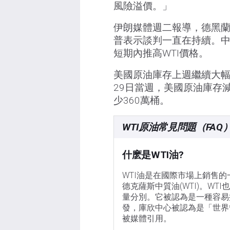
風險溢價。」
伊朗媒體週二報導，德黑蘭
普表示談判一直在持續。
短期內推高WTI價格。
美國原油庫存上週繼續大幅
29日當週，美國原油庫存減
少360萬桶。
WTI原油常見問題（FAQ
什麽是WTI油?
WTI油是在國際市場上銷售的
德克薩斯中質油(WTI)。W
量分別。它被認為是一種容易
發，庫欣中心被認為是「世界
被媒體引用。