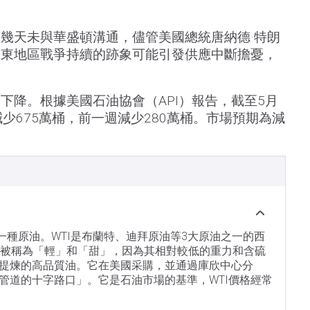
幾天未與華盛頓溝通，儘管美國總統唐納德·特朗
中東地區戰爭持續的跡象可能引發供應中斷擔憂，
下降。根據美國石油協會（API）報告，截至5月
少675萬桶，前一週減少280萬桶。市場預期為減
）
一種原油。WTI是布蘭特、迪拜原油等3大原油之一的西
TI也被稱為「輕」和「甜」，因為其相對較低的重力和含硫
提煉的高品質油。它在美國采購，並通過庫欣中心分
管道的十字路口」。它是石油市場的基準，WTI價格經常