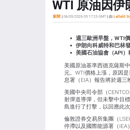
WTI 原油因伊
新聞
|
06/03/2026 05:17:25 GMT
| 由
Lallalit S
週三歐洲早盤，WTI價
伊朗向科威特和巴林
美國石油協會（API
美國原油基準西德克薩斯中質
元。WTI價格上漲，原因
息署（EIA）報告將於週
美國中央司令部（CENT
射彈道導彈，但未擊中目標
島進行了打擊，以回應此
倫敦證券交易所集團（LSEG
停滯以及國際能源署（IE