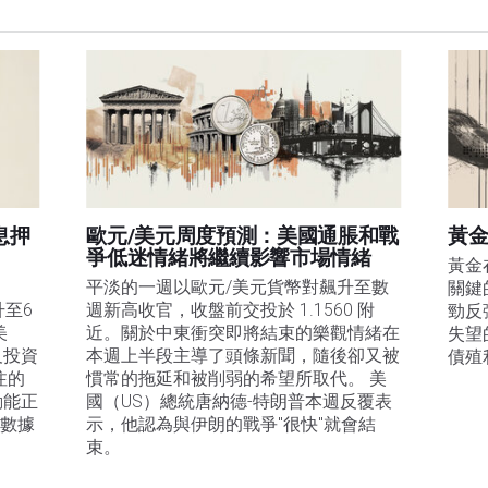
訊的準確性、完整性或適用性不作任何陳述。FXStreet和作者將不承擔任何錯誤，遺漏或任何損
遺漏除外。本文作者和FXStreet並非註冊投資顧問，本文內容無意提供任何投資建議。
息押
歐元/美元周度預測：美國通脹和戰
黃金
爭低迷情緒將繼續影響市場情緒
黃金
平淡的一週以歐元/美元貨幣對飆升至數
關鍵
升至6
週新高收官，收盤前交投於 1.1560 附
勁反
美
近。關於中東衝突即將結束的樂觀情緒在
失望
及投資
本週上半段主導了頭條新聞，隨後卻又被
債殖
注的
慣常的拖延和被削弱的希望所取代。 美
動能正
國（US）總統唐納德-特朗普本週反覆表
膨數據
示，他認為與伊朗的戰爭"很快"就會結
束。