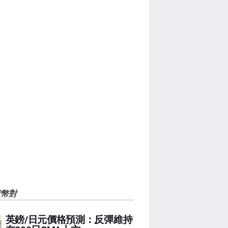
貨幣對
英鎊/日元價格預測：反彈維持