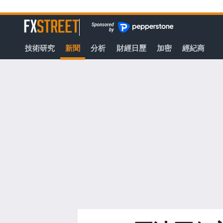
轉
至
FXStreet
主
要
技術研究
新聞
分析
財經日歷
加密
經紀商
內
容