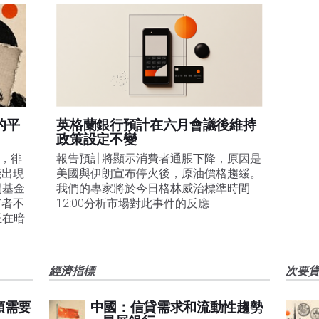
的平
英格蘭銀行預計在六月會議後維持
政策設定不變
易，徘
報告預計將顯示消費者通脹下降，原因是
能出現
美國與伊朗宣布停火後，原油價格趨緩。
易基金
我們的專家將於今日格林威治標準時間
有者不
12:00分析市場對此事件的反應
正在暗
經濟指標
次要
頭需要
中國：信貸需求和流動性趨勢