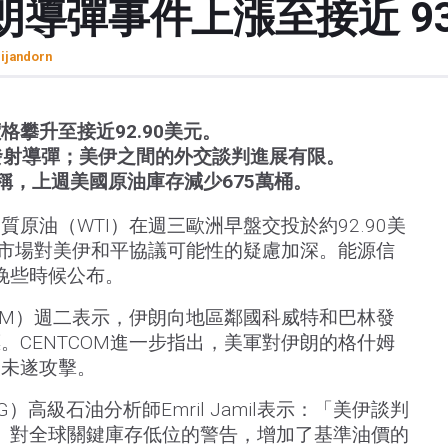
朗導彈事件上漲至接近 93
rijandorn
格攀升至接近92.90美元。
發射導彈；美伊之間的外交談判進展有限。
）稱，上週美國原油庫存減少675萬桶。
原油（WTI）在週三歐洲早盤交投於約92.90美
是市場對美伊和平協議可能性的疑慮加深。能源信
三晚些時候公布。
COM）週二表示，伊朗向地區鄰國科威特和巴林發
。CENTCOM進一步指出，美軍對伊朗的格什姆
次未遂攻擊。
）高級石油分析師Emril Jamil表示：「美伊談判
A）對全球關鍵庫存低位的警告，增加了基準油價的