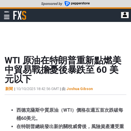
轉
至
FXStreet
MENU
主
顯
示
要
導
內
航
容
WTI 原油在特朗普重新點燃美
中貿易戰擔憂後暴跌至 60 美
元以下
新聞
|
10/10/2025 18:42:56 GMT
| 由
Joshua Gibson
西德克薩斯中質原油（WTI）價格在週五首次跌破每
桶60美元。
在特朗普總統發出新的關稅威脅後，風險資產遭受重