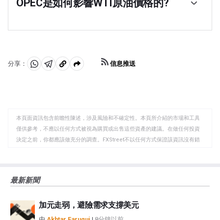
報告影響著WTI原油的價格。庫存的變化反映了供需的波
OPEC是如何影響WTI原油價格的?
(OPEC)的決定是油價的另一個關鍵驅動因素。美元的價值
動。如果數據顯示庫存下降，則可能表明需求增加，從而
影響WTI原油的價格，因為石油主要以美元交易，因此美
歐佩克(石油輸出國組織)是由12個石油生產國組成的組
推高油價。庫存增加可以反映供應增加，從而壓低價格。
元疲軟可以使石油更便宜，反之亦然。
織，每年舉行兩次會議，共同決定成員國的生產配額。他
空氣汙染指數的報告每周二發布，環境影響評估報告於周
們的決定經常影響WTI原油價格。當歐佩克決定降低配額
二發布。它們的結果通常是相似的，75%的情況下誤差在
時，它可以收緊供應，推高油價。當歐佩克增加產量時，
1%以內。環境影響評估的數據被認為更可靠，因為它是一
它會產生相反的效果。「OPEC+」指的是一個擴大後的組
個政府機構。
信息推送
分享：
織，新增了10個非OPEC成員國，其中最引人註目的是俄
分
分
複
羅斯。
享
享
製
至
至
到
WhatsApp
Telegram
剪
本頁面資訊包含前瞻性陳述，涉及風險和不確定性。本頁所介紹的市場和工具
貼
僅供參考，不應以任何方式被視為購買或出售這些資產的建議。在做任何投資
板
決定之前，你都應該做充分的調查。FXStreet不以任何方式保證該資訊沒有錯
誤、錯誤或重大錯報。它也不保證這些資料是及時的。在公開市場投資涉及很
大的風險，包括損失全部或部分投資，以及精神上的痛苦。所有與投資有關的
風險、損失和成本，包括本金的全部損失，均由您負責。本文僅代表作者個人
最新新聞
觀點，並不代表FXStreet或其廣告商的官方政策或立場。作者不對本頁連結的
資訊負責。
加元走弱，避險需求支撐美元
如果文章正文中沒有明確提到，在撰寫本文時，作者在本文中提到的任何股票
中都沒有頭寸，也沒有與文中提到的任何公司有業務關係。除了FXStreet，作
由
Akhtar Faruqui
|
8分鐘以前