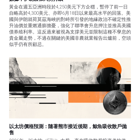
黃金在週五亞洲時段於4,250美元下方企穩，暫停了前一日
自略高於4,300美元、亦即6月18日以來最高水平的回落。美
國與伊朗就荷莫茲海峽的對峙所引發的地緣政治不確定性推
升油價並重燃通膨擔憂，強化了聯準會升息押注並推高美國
債券殖利率。這反過來被視為支撐美元並限制這種不孳息的
貴金屬走勢，不過在關鍵的美國非農就業報告出爐前，空頭
似乎仍有所顧忌。
以太坊價格預測：隨著熊市接近後期，鯨魚吸收散戶拋
售​