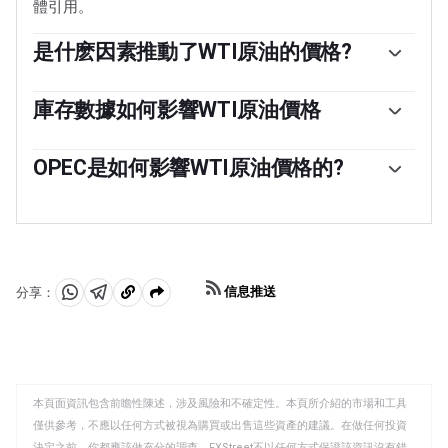
體引用。
是什麽因素推動了WTI原油的價格?
與所有資產一樣，供需關系是WTI原油價格的關鍵驅動因
素。因此，全球增長可以成為需求增長的驅動力，反之亦
庫存數據如何影響WTI原油價格
然，導致全球增長疲軟。政治不穩定、戰爭和製裁可能會
美國石油協會(API)和能源信息署(EIA)發布的每周石油庫存
擾亂供應並影響價格。主要產油國組成的石油輸出國組織
報告影響著WTI原油的價格。庫存的變化反映了供需的波
OPEC是如何影響WTI原油價格的?
(OPEC)的決定是油價的另一個關鍵驅動因素。美元的價值
動。如果數據顯示庫存下降，則可能表明需求增加，從而
影響WTI原油的價格，因為石油主要以美元交易，因此美
歐佩克(石油輸出國組織)是由12個石油生產國組成的組
推高油價。庫存增加可以反映供應增加，從而壓低價格。
元疲軟可以使石油更便宜，反之亦然。
織，每年舉行兩次會議，共同決定成員國的生產配額。他
空氣汙染指數的報告每周二發布，環境影響評估報告於周
們的決定經常影響WTI原油價格。當歐佩克決定降低配額
二發布。它們的結果通常是相似的，75%的情況下誤差在
時，它可以收緊供應，推高油價。當歐佩克增加產量時，
1%以內。環境影響評估的數據被認為更可靠，因為它是一
它會產生相反的效果。「OPEC+」指的是一個擴大後的組
個政府機構。
信息推送
分享：
織，新增了10個非OPEC成員國，其中最引人註目的是俄
分
分
複
羅斯。
享
享
製
至
至
到
WhatsApp
Telegram
剪
本頁面資訊包含前瞻性陳述，涉及風險和不確定性。本頁所介紹的市場和工具
貼
僅供參考，不應以任何方式被視為購買或出售這些資產的建議。在做任何投資
板
決定之前，你都應該做充分的調查。FXStreet不以任何方式保證該資訊沒有錯