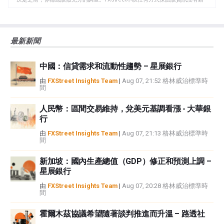
誤、錯誤或重大錯報。它也不保證這些資料是及時的。在公開市場投資涉及很
大的風險，包括損失全部或部分投資，以及精神上的痛苦。所有與投資有關的
風險、損失和成本，包括本金的全部損失，均由您負責。本文僅代表作者個人
最新新聞
觀點，並不代表FXStreet或其廣告商的官方政策或立場。作者不對本頁連結的
資訊負責。
中國：信貸需求和流動性趨勢 – 星展銀行
如果文章正文中沒有明確提到，在撰寫本文時，作者在本文中提到的任何股票
中都沒有頭寸，也沒有與文中提到的任何公司有業務關係。除了FXStreet，作
由
FXStreet Insights Team
|
Aug 07, 21:52 格林威治標準時
間
者沒有收到撰寫這篇文章的報酬。
FXStreet和作者不提供個性化的建議。作者對該資訊的準確性、完整性或適用
人民幣：區間交易維持，兌美元基調看漲 - 大華銀
性不作任何陳述。FXStreet和作者將不承擔任何錯誤，遺漏或任何損失，傷害
行
或損害由此資訊及其顯示或使用引起的。錯誤和遺漏除外。本文作者和
FXStreet並非註冊投資顧問，本文內容無意提供任何投資建議。
由
FXStreet Insights Team
|
Aug 07, 21:13 格林威治標準時
間
新加坡：國內生產總值（GDP）修正和預測上調 –
星展銀行
由
FXStreet Insights Team
|
Aug 07, 20:28 格林威治標準時
間
霍爾木茲協議希望隨著談判推進而升溫 – 路透社