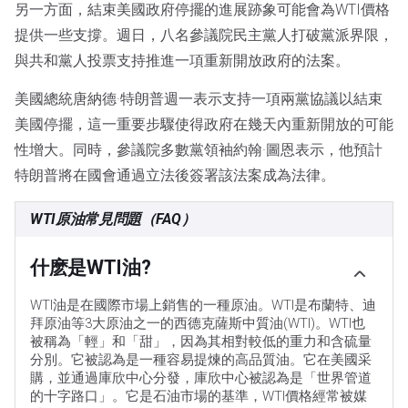
另一方面，結束美國政府停擺的進展跡象可能會為WTI價格
提供一些支撐。週日，八名參議院民主黨人打破黨派界限，
與共和黨人投票支持推進一項重新開放政府的法案。
美國總統唐納德·特朗普週一表示支持一項兩黨協議以結束
美國停擺，這一重要步驟使得政府在幾天內重新開放的可能
性增大。同時，參議院多數黨領袖約翰·圖恩表示，他預計
特朗普將在國會通過立法後簽署該法案成為法律。
WTI原油常見問題（FAQ）
什麽是WTI油?
WTI油是在國際市場上銷售的一種原油。WTI是布蘭特、迪
拜原油等3大原油之一的西德克薩斯中質油(WTI)。WTI也
被稱為「輕」和「甜」，因為其相對較低的重力和含硫量
分別。它被認為是一種容易提煉的高品質油。它在美國采
購，並通過庫欣中心分發，庫欣中心被認為是「世界管道
的十字路口」。它是石油市場的基準，WTI價格經常被媒