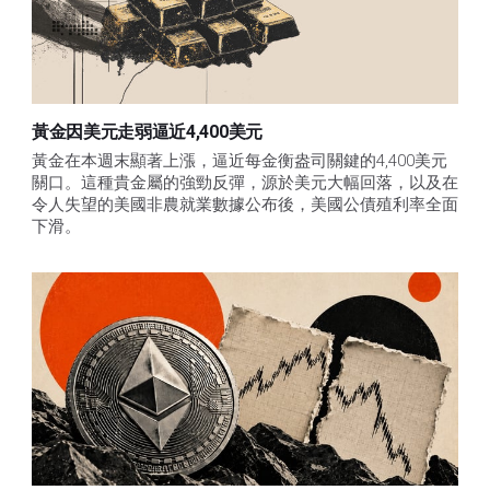
黃金因美元走弱逼近4,400美元
黃金在本週末顯著上漲，逼近每金衡盎司關鍵的4,400美元
關口。這種貴金屬的強勁反彈，源於美元大幅回落，以及在
令人失望的美國非農就業數據公布後，美國公債殖利率全面
下滑。