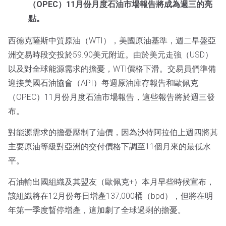
（OPEC）11月份月度石油市場報告將成為週三的亮
點。
西德克薩斯中質原油（WTI），美國原油基準，週二早盤亞
洲交易時段交投於59.90美元附近。由於美元走強（USD）
以及對全球能源需求的擔憂，WTI價格下滑。交易員們準備
迎接美國石油協會（API）每週原油庫存報告和歐佩克
（OPEC）11月份月度石油市場報告，這些報告將於週三發
布。
對能源需求的擔憂壓制了油價，因為沙特阿拉伯上週四將其
主要原油等級對亞洲的交付價格下調至11個月來的最低水
平。
石油輸出國組織及其盟友（歐佩克+）本月早些時候宣布，
該組織將在12月份每日增產137,000桶（bpd），但將在明
年第一季度暫停增產，這加劇了全球過剩的擔憂。