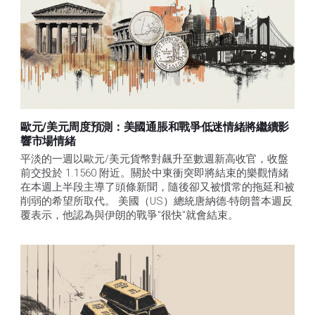
歐元/美元周度預測：美國通脹和戰爭低迷情緒將繼續影
響市場情緒
平淡的一週以歐元/美元貨幣對飆升至數週新高收官，收盤
前交投於 1.1560 附近。關於中東衝突即將結束的樂觀情緒
在本週上半段主導了頭條新聞，隨後卻又被慣常的拖延和被
削弱的希望所取代。 美國（US）總統唐納德-特朗普本週反
覆表示，他認為與伊朗的戰爭"很快"就會結束。