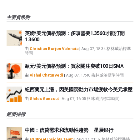
主要貨幣對
英鎊/美元價格預測：多頭需要1.3560才能打開
1.3600
由
Christian Borjon Valencia
|
Aug 07, 18:34 格林威治標準
時間
歐元/美元價格預測：買家關注突破100日SMA
由
Vishal Chaturvedi
|
Aug 07, 17:40 格林威治標準時間
紐西蘭元上漲，因美國勞動力市場疲軟令美元承壓
由
Ghiles Guezout
|
Aug 07, 16:05 格林威治標準時間
經濟指標
中國：信貸需求和流動性趨勢 – 星展銀行
由
FXStreet Insights Team
|
Aug 07, 21:52 格林威治標準時