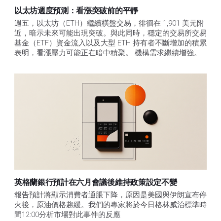
以太坊週度預測：看漲突破前的平靜
週五，以太坊（ETH）繼續橫盤交易，徘徊在 1,901 美元附
近，暗示未來可能出現突破。與此同時，穩定的交易所交易
基金（ETF）資金流入以及大型 ETH 持有者不斷增加的積累
表明，看漲壓力可能正在暗中積聚。 機構需求繼續增強。
英格蘭銀行預計在六月會議後維持政策設定不變
報告預計將顯示消費者通脹下降，原因是美國與伊朗宣布停
火後，原油價格趨緩。我們的專家將於今日格林威治標準時
間12:00分析市場對此事件的反應