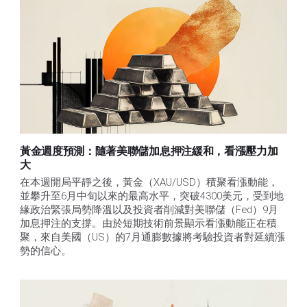
黃金週度預測：隨著美聯儲加息押注緩和，看漲壓力加
大
在本週開局平靜之後，黃金（XAU/USD）積聚看漲動能，
並攀升至6月中旬以來的最高水平，突破4300美元，受到地
緣政治緊張局勢降溫以及投資者削減對美聯儲（Fed）9月
加息押注的支撐。由於短期技術前景顯示看漲動能正在積
聚，來自美國（US）的7月通膨數據將考驗投資者對延續漲
勢的信心。 