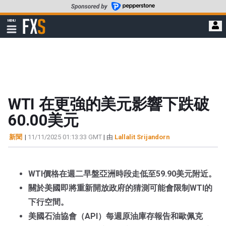
轉
至
FXStreet
MENU
主
顯
示
要
導
內
航
容
WTI 在更強的美元影響下跌破
60.00美元
新聞
|
11/11/2025 01:13:33 GMT
| 由
Lallalit Srijandorn
WTI價格在週二早盤亞洲時段走低至59.90美元附近。
關於美國即將重新開放政府的猜測可能會限制WTI的
下行空間。
美國石油協會（API）每週原油庫存報告和歐佩克