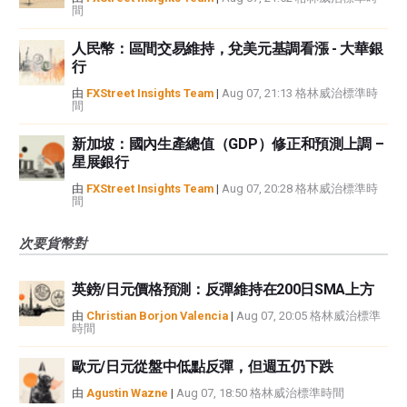
間
人民幣：區間交易維持，兌美元基調看漲 - 大華銀
行
由
FXStreet Insights Team
|
Aug 07, 21:13 格林威治標準時
間
新加坡：國內生產總值（GDP）修正和預測上調 –
星展銀行
由
FXStreet Insights Team
|
Aug 07, 20:28 格林威治標準時
間
次要貨幣對
英鎊/日元價格預測：反彈維持在200日SMA上方
由
Christian Borjon Valencia
|
Aug 07, 20:05 格林威治標準
時間
歐元/日元從盤中低點反彈，但週五仍下跌
由
Agustin Wazne
|
Aug 07, 18:50 格林威治標準時間