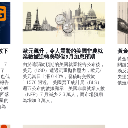
數下
歐元飆升，令人震驚的美國非農就
黃金
業數據逆轉美聯儲9月加息預期
黃金
，7
由於遠弱於預期的美國就業報告公布後，
關鍵
降了
美元（USD）遭遇沉重拋售壓力，歐元/
勁反
，也低
美元當日上漲 0.43%，發稿時交投於 
失望
 報告
1.1570 附近。 美國勞工統計局（BLS）
債殖
%小幅
週五公布的數據顯示，美國非農就業人數
%回落
（NFP）7 月減少 2.3 萬人，而市場預期
衡量的
為增加 8 萬人。
前為