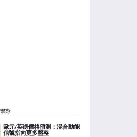
貨幣對
歐元/英鎊價格預測：混合動能
信號指向更多盤整