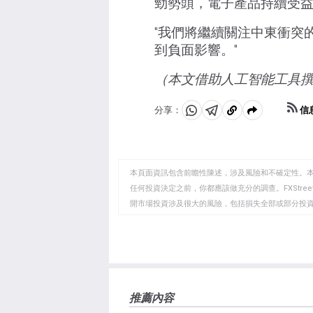
勁勢頭，電子產品持續受益
"我們將繼續關注中東衝突
到負面影響。"
（本文借助人工智能工具
信
分享：
分
分
複
享
享
製
至
至
到
WhatsApp
Telegram
剪
本頁面資訊包含前瞻性陳述，涉及風險和不確定性。
貼
任何投資決定之前，你都應該做充分的調查。FXStr
開市場投資涉及很大的風險，包括損失全部或部分投
板
負責。本文僅代表作者個人觀點，並不代表FXStre
如果文章正文中沒有明確提到，在撰寫本文時，作者
FXStreet，作者沒有收到撰寫這篇文章的報酬。
FXStreet和作者不提供個性化的建議。作者對該資
失，傷害或損害由此資訊及其顯示或使用引起的。錯誤和
推薦內容