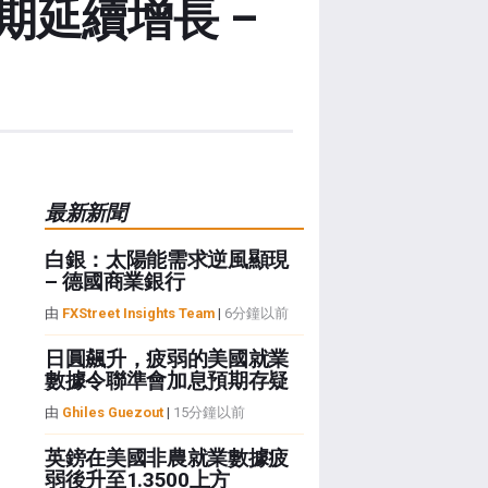
延續增長 –
最新新聞
白銀：太陽能需求逆風顯現
– 德國商業銀行
由
FXStreet Insights Team
|
6分鐘以前
日圓飆升，疲弱的美國就業
數據令聯準會加息預期存疑
由
Ghiles Guezout
|
15分鐘以前
英鎊在美國非農就業數據疲
弱後升至1.3500上方