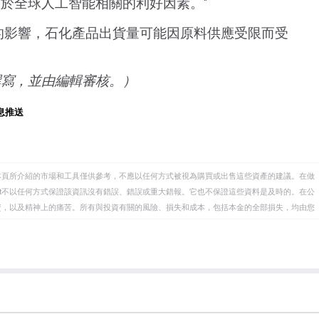
於全球人工智能相關的利好因素。"
的影響，石化產品出貨量可能因原料供應受限而受
撰寫，並由編輯審核。）
息推送
本頁所介紹的市場和工具僅供參考，不應以任何方式被視為購買或出售這些資產的建議。在做
eet不以任何方式保證該資訊沒有錯誤、錯誤或重大錯報。它也不保證這些資料是及時的。在公
資，以及精神上的痛苦。所有與投資有關的風險、損失和成本，包括本金的全部損失，均由您
et或其廣告商的官方政策或立場。作者不對本頁連結的資訊負責。
在本文中提到的任何股票中都沒有頭寸，也沒有與文中提到的任何公司有業務關係。除了
訊的準確性、完整性或適用性不作任何陳述。FXStreet和作者將不承擔任何錯誤，遺漏或任何損
遺漏除外。本文作者和FXStreet並非註冊投資顧問，本文內容無意提供任何投資建議。