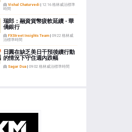
由
Vishal Chaturvedi
|
12:16 格林威治標準
時間
瑞郎：融資貨幣疲軟延續 - 華
僑銀行
由
FXStreet Insights Team
|
09:22 格林威
治標準時間
日圓在缺乏美日干預後續行動
的情況下守住週內跌幅
由
Sagar Dua
|
09:02 格林威治標準時間