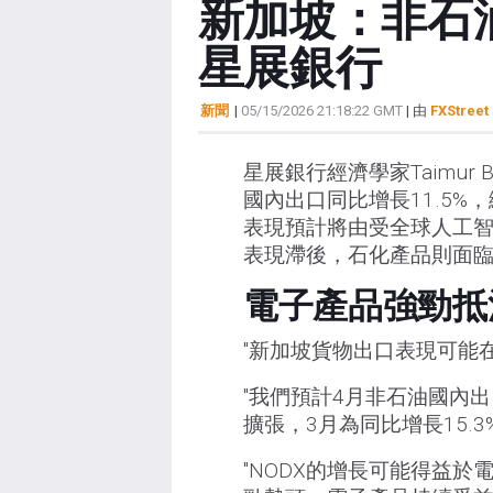
新加坡：非石
星展銀行
新聞
|
05/15/2026 21:18:22 GMT
| 由
FXStreet 
星展銀行經濟學家Taimur B
國內出口同比增長11.5%
表現預計將由受全球人工
表現滯後，石化產品則面
電子產品強勁抵
"新加坡貨物出口表現可能在
"我們預計4月非石油國內出
擴張，3月為同比增長15.3
"NODX的增長可能得益