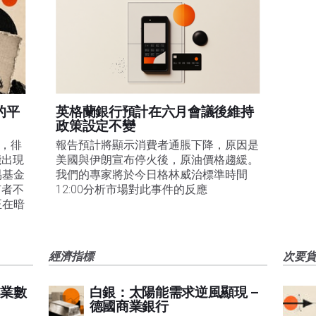
的平
英格蘭銀行預計在六月會議後維持
政策設定不變
易，徘
報告預計將顯示消費者通脹下降，原因是
能出現
美國與伊朗宣布停火後，原油價格趨緩。
易基金
我們的專家將於今日格林威治標準時間
有者不
12:00分析市場對此事件的反應
正在暗
經濟指標
次要
業數
白銀：太陽能需求逆風顯現 –
德國商業銀行