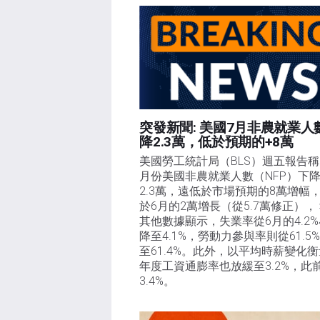
突發新聞: 美國7月非農就業人
降2.3萬，低於預期的+8萬
美國勞工統計局（BLS）週五報告稱
月份美國非農就業人數（NFP）下
2.3萬，遠低於市場預期的8萬增幅
於6月的2萬增長（從5.7萬修正），
其他數據顯示，失業率從6月的4.2
降至4.1%，勞動力參與率則從61.5
至61.4%。此外，以平均時薪變化
年度工資通膨率也放緩至3.2%，此
3.4%。