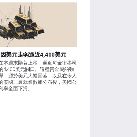
因美元走弱逼近4,400美元
在本週末顯著上漲，逼近每金衡盎司
的4,400美元關口。這種貴金屬的強
彈，源於美元大幅回落，以及在令人
的美國非農就業數據公布後，美國公
利率全面下滑。