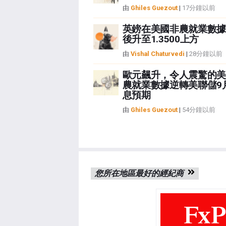
由
Ghiles Guezout
|
17分鐘以前
英鎊在美國非農就業數據
後升至1.3500上方
由
Vishal Chaturvedi
|
28分鐘以前
歐元飆升，令人震驚的美
農就業數據逆轉美聯儲9
息預期
由
Ghiles Guezout
|
54分鐘以前
您所在地區最好的經紀商