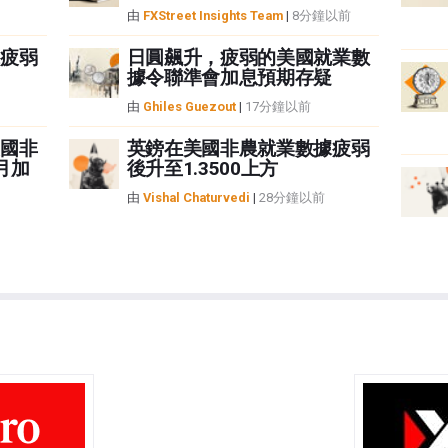
由
FXStreet Insights Team
|
8分鐘以前
疲弱
日圓飆升，疲弱的美國就業數
據令聯準會加息預期存疑
由
Ghiles Guezout
|
17分鐘以前
國非
英鎊在美國非農就業數據疲弱
月加
後升至1.3500上方
由
Vishal Chaturvedi
|
28分鐘以前