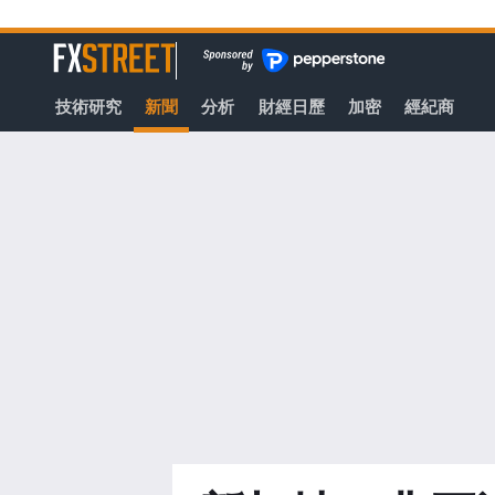
轉
至
FXStreet
主
要
技術研究
新聞
分析
財經日歷
加密
經紀商
內
容