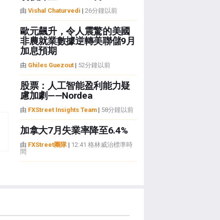
由
Vishal Chaturvedi
|
26分鐘以前
歐元飆升，令人震驚的美國
非農就業數據逆轉美聯儲9月
加息預期
由
Ghiles Guezout
|
52分鐘以前
股票：人工智能盈利能力疑
慮加劇——Nordea
由
FXStreet Insights Team
|
58分鐘以前
加拿大7月失業率降至6.4%
由
FXStreet團隊
|
12:41 格林威治標準時
間