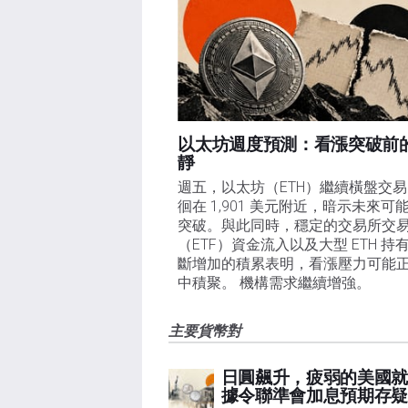
以太坊週度預測：看漲突破前
靜
週五，以太坊（ETH）繼續橫盤交
徊在 1,901 美元附近，暗示未來可
突破。與此同時，穩定的交易所交
（ETF）資金流入以及大型 ETH 持
斷增加的積累表明，看漲壓力可能
中積聚。 機構需求繼續增強。
主要貨幣對
日圓飆升，疲弱的美國就
據令聯準會加息預期存疑