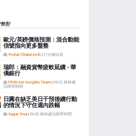
貨幣對
歐元/英鎊價格預測：混合動能
信號指向更多盤整
由
Vishal Chaturvedi
|
31分鐘以前
瑞郎：融資貨幣疲軟延續 - 華
僑銀行
由
FXStreet Insights Team
|
09:22 格林威
治標準時間
日圓在缺乏美日干預後續行動
的情況下守住週內跌幅
由
Sagar Dua
|
09:02 格林威治標準時間