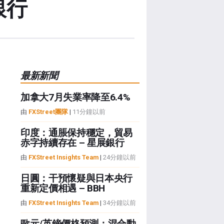
銀行
最新新聞
加拿大7月失業率降至6.4%
由
FXStreet團隊
|
11分鐘以前
印度：通脹保持穩定，貿易
赤字持續存在 – 星展銀行
由
FXStreet Insights Team
|
24分鐘以前
日圓：干預懷疑與日本央行
重新定價相遇 – BBH
由
FXStreet Insights Team
|
34分鐘以前
歐元/英鎊價格預測：混合動