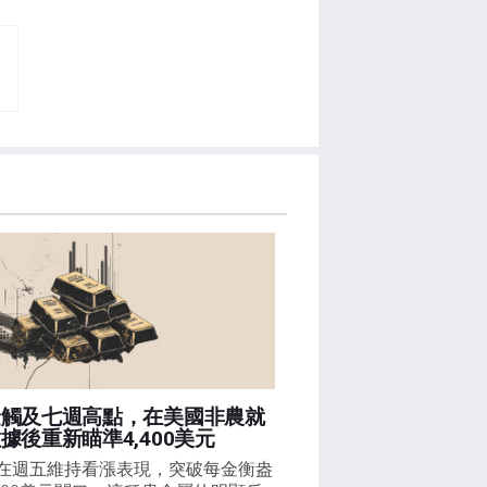
金觸及七週高點，在美國非農就
據後重新瞄準4,400美元
在週五維持看漲表現，突破每金衡盎