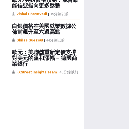
能信號指向更多盤整
由
Vishal Chaturvedi
|
35分鐘以前
白銀價格在美國就業數據公
佈前飆升至六週高點
由
Ghiles Guezout
|
44分鐘以前
歐元：美聯儲重新定價支撐
對美元的溫和漲幅 – 德國商
業銀行
由
FXStreet Insights Team
|
45分鐘以前