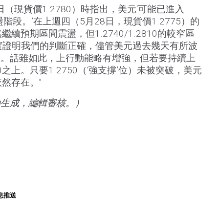
1日（現貨價1.2780）時指出，美元‘可能已進入
間震盪階段。’在上週四（5月28日，現貨價1.2775）的
續預期區間震盪，但1.2740/1.2810的較窄區
實證明我們的判斷正確，儘管美元過去幾天有所波
內。話雖如此，上行動能略有增強，但若要持續上
0之上。只要1.2750（‘強支撐’位）未被突破，美元
依然存在。"
助生成，編輯審核。）
息推送