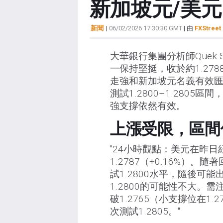
新加坡元/美元
新聞
|
06/02/2026 17:30:30 GMT
| 由
FXStreet 
大華銀行集團分析師Quek Se
一保持堅挺，收於約1.2788
走強和新加坡元名義有效匯
測試1.2800–1.2805區間
強支撐依然有效。
上漲受限，區間
"24小時觀點：美元在昨日
1.2787（+0.16%
試1.2800水平，隨後可
1.2800的可能性不大。
破1.2765（小支撐位在
次測試1.2805。"