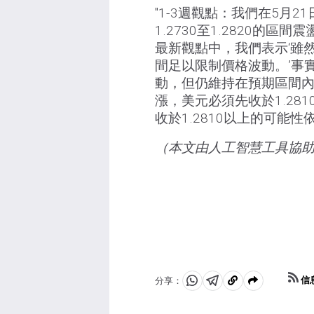
"1-3週觀點：我們在5月2
1.2730至1.2820的區
最新觀點中，我們表示‘雖然繼
間足以限制價格波動。’事
動，但仍維持在預期區間
漲，美元必須先收於1.281
收於1.2810以上的可能性
（本文由人工智慧工具協
信
分享：
分
分
複
享
享
製