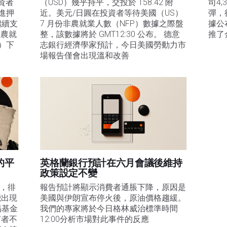
資者
（USD）幾乎持平，交投於 158.42 附
司4
進押
近。美元/日圓在投資者等待美國（US）
彈，
繼續支
7 月份非農就業人數（NFP）數據之際盤
據公
非農就
整，該數據將於 GMT12:30 公布。 德意
推了
d）下
志銀行經濟學家預計，今日美國勞動力市
場報告僅會出現溫和改善
的平
英格蘭銀行預計在六月會議後維持
政策設定不變
易，徘
報告預計將顯示消費者通脹下降，原因是
能出現
美國與伊朗宣布停火後，原油價格趨緩。
易基金
我們的專家將於今日格林威治標準時間
有者不
12:00分析市場對此事件的反應