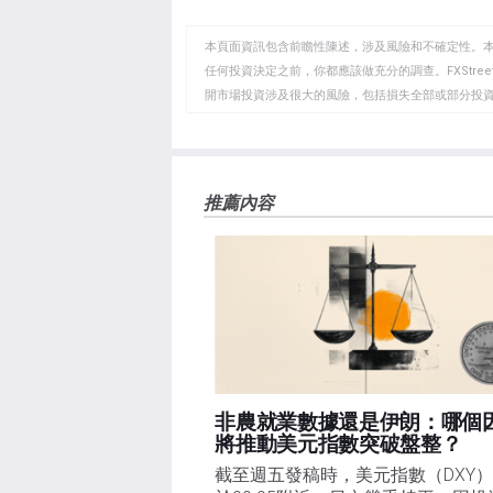
至
至
到
WhatsApp
Telegram
剪
本頁面資訊包含前瞻性陳述，涉及風險和不確定性。
貼
任何投資決定之前，你都應該做充分的調查。FXStr
開市場投資涉及很大的風險，包括損失全部或部分投
板
負責。本文僅代表作者個人觀點，並不代表FXStre
如果文章正文中沒有明確提到，在撰寫本文時，作者
FXStreet，作者沒有收到撰寫這篇文章的報酬。
FXStreet和作者不提供個性化的建議。作者對該資
推薦內容
失，傷害或損害由此資訊及其顯示或使用引起的。錯誤和
非農就業數據還是伊朗：哪個
將推動美元指數突破盤整？
截至週五發稿時，美元指數（DXY