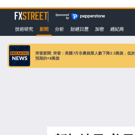
轉
至
FXStreet
主
要
技術研究
新聞
分析
財經日歷
加密
經紀商
內
容
突發新聞: 突發：美國7月非農就業人數下降2.3萬個，低於
預期的+8萬個