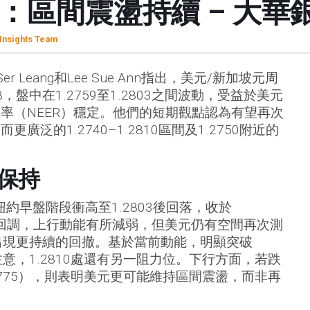
：區間震盪持續 – 大華
Insights Team
r Leang和Lee Sue Ann指出，美元/新加坡元周
，盤中在1.2759至1.2803之間波動，受益於美元
率（NEER）穩定。他們的短期觀點認為有望再次
，而更廣泛的1.2740–1.2810區間及1.2750附近的
保持
紐約早盤階段衝高至1.2803後回落，收於
）。隨著回調，上行動能有所減弱，但美元仍有空間再次測
能出現更持續的回撤。基於當前動能，明顯突破
需注意，1.2810處還有另一阻力位。下行方面，若跌
1.2775），則表明美元更可能維持區間震盪，而非再