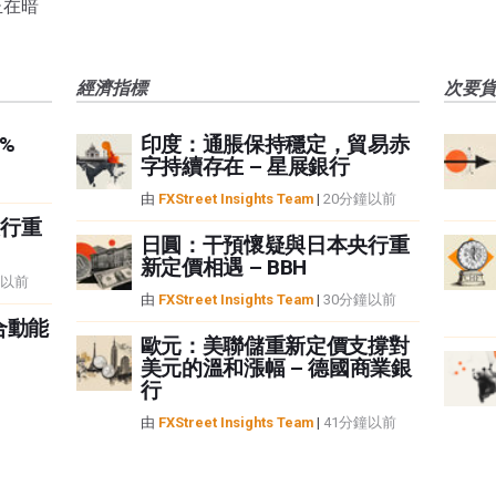
正在暗
經濟指標
次要
%
印度：通脹保持穩定，貿易赤
字持續存在 – 星展銀行
由
FXStreet Insights Team
|
20分鐘以前
行重
日圓：干預懷疑與日本央行重
新定價相遇 – BBH
鐘以前
由
FXStreet Insights Team
|
30分鐘以前
合動能
歐元：美聯儲重新定價支撐對
美元的溫和漲幅 – 德國商業銀
行
由
FXStreet Insights Team
|
41分鐘以前