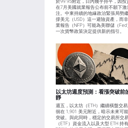
於99.95附近，日內幾乎持平，因投
在7月美國就業報告公布前不願下激
注。中東持續的地緣政治緊張局勢
撐美元（USD）這一避險資產，而
業報告（NFP）可能為美聯儲（Fe
一次貨幣政策決定提供新的指引。
以太坊週度預測：看漲突破前
靜
週五，以太坊（ETH）繼續橫盤交
徊在 1,901 美元附近，暗示未來可
突破。與此同時，穩定的交易所交
（ETF）資金流入以及大型 ETH 持